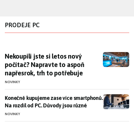
Přejít
k
hlavnímu
PRODEJE PC
obsahu
Nekoupili jste si letos nový počítač? Napravt
Nekoupili jste si letos nový
počítač? Napravte to aspoň
napřesrok, trh to potřebuje
NOVINKY
Konečně kupujeme zase více smartphonů. Na rozdíl o
Konečně kupujeme zase více smartphonů.
Na rozdíl od PC. Důvody jsou různé
NOVINKY