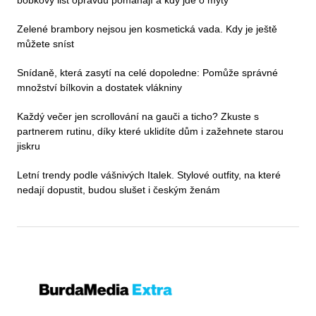
bobkový list opravdu pomáhají a kdy jde o mýty
Zelené brambory nejsou jen kosmetická vada. Kdy je ještě
můžete sníst
Snídaně, která zasytí na celé dopoledne: Pomůže správné
množství bílkovin a dostatek vlákniny
Každý večer jen scrollování na gauči a ticho? Zkuste s
partnerem rutinu, díky které uklidíte dům i zažehnete starou
jiskru
Letní trendy podle vášnivých Italek. Stylové outfity, na které
nedají dopustit, budou slušet i českým ženám