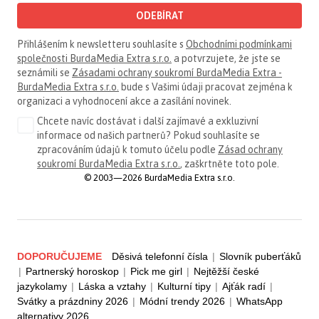
ODEBÍRAT
Přihlášením k newsletteru souhlasíte s
Obchodními podmínkami
společnosti BurdaMedia Extra s.r.o.
a potvrzujete, že jste se
seznámili se
Zásadami ochrany soukromí BurdaMedia Extra -
BurdaMedia Extra s.r.o.
bude s Vašimi údaji pracovat zejména k
organizaci a vyhodnocení akce a zasílání novinek.
Chcete navíc dostávat i další zajímavé a exkluzivní
informace od našich partnerů? Pokud souhlasíte se
zpracováním údajů k tomuto účelu podle
Zásad ochrany
soukromí BurdaMedia Extra s.r.o.
, zaškrtněte toto pole.
© 2003—2026 BurdaMedia Extra s.r.o.
DOPORUČUJEME
Děsivá telefonní čísla
|
Slovník puberťáků
|
Partnerský horoskop
|
Pick me girl
|
Nejtěžší české
jazykolamy
|
Láska a vztahy
|
Kulturní tipy
|
Ajťák radí
|
Svátky a prázdniny 2026
|
Módní trendy 2026
|
WhatsApp
alternativy 2026