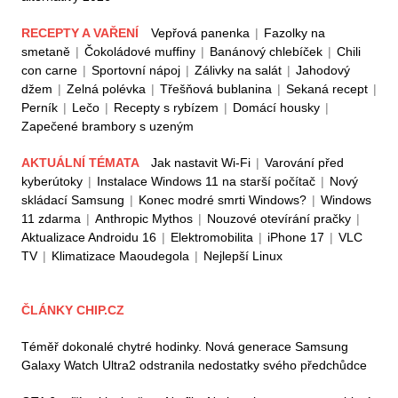
RECEPTY A VAŘENÍ
Vepřová panenka
|
Fazolky na
smetaně
|
Čokoládové muffiny
|
Banánový chlebíček
|
Chili
con carne
|
Sportovní nápoj
|
Zálivky na salát
|
Jahodový
džem
|
Zelná polévka
|
Třešňová bublanina
|
Sekaná recept
|
Perník
|
Lečo
|
Recepty s rybízem
|
Domácí housky
|
Zapečené brambory s uzeným
AKTUÁLNÍ TÉMATA
Jak nastavit Wi-Fi
|
Varování před
kyberútoky
|
Instalace Windows 11 na starší počítač
|
Nový
skládací Samsung
|
Konec modré smrti Windows?
|
Windows
11 zdarma
|
Anthropic Mythos
|
Nouzové otevírání pračky
|
Aktualizace Androidu 16
|
Elektromobilita
|
iPhone 17
|
VLC
TV
|
Klimatizace Maoudegola
|
Nejlepší Linux
ČLÁNKY CHIP.CZ
Téměř dokonalé chytré hodinky. Nová generace Samsung
Galaxy Watch Ultra2 odstranila nedostatky svého předchůdce