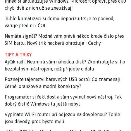
Ihned si aktualizujte Windows. Microsoft opravil přes 600
chyb, dvě z nich už se zneužívají
Tuhle klimatizaci si domů nepořizujte: je to podvod,
varuje před ní i ČOI
Nemáte signál? Možná vám právě někdo krade číslo přes
SIM kartu. Nový trik hackerů ohrožuje i Čechy
TIPY A TRIKY
Ajťák radí: Neumírá vám náhodou disk? Zkontrolujte si ho
bezplatným nástrojem, než přijdete o data
Poznejte tajemství barevných USB portů: Co znamenají
černé, oranžové a modré konektory?
Programátor si řekl dost a sám vyvinul nový nástroj. Tak
dobrý čistič Windows tu ještě nebyl
Vypínáte Wi-Fi router při odjezdu na dovolenou? Tohle
jsou důvody, proč byste měli