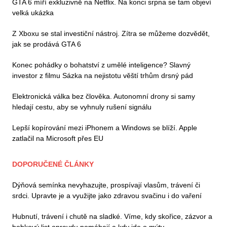
GTA 6 míří exkluzivně na Netflix. Na konci srpna se tam objeví
velká ukázka
Z Xboxu se stal investiční nástroj. Zítra se můžeme dozvědět,
jak se prodává GTA 6
Konec pohádky o bohatství z umělé inteligence? Slavný
investor z filmu Sázka na nejistotu věští trhům drsný pád
Elektronická válka bez člověka. Autonomní drony si samy
hledají cestu, aby se vyhnuly rušení signálu
Lepší kopírování mezi iPhonem a Windows se blíží. Apple
zatlačil na Microsoft přes EU
DOPORUČENÉ ČLÁNKY
Dýňová semínka nevyhazujte, prospívají vlasům, trávení či
srdci. Upravte je a využijte jako zdravou svačinu i do vaření
Hubnutí, trávení i chutě na sladké. Víme, kdy skořice, zázvor a