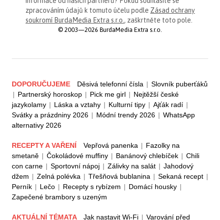
informace od našich partnerů? Pokud souhlasíte se
zpracováním údajů k tomuto účelu podle
Zásad ochrany
soukromí BurdaMedia Extra s.r.o.
, zaškrtněte toto pole.
© 2003—2026 BurdaMedia Extra s.r.o.
DOPORUČUJEME
Děsivá telefonní čísla
|
Slovník puberťáků
|
Partnerský horoskop
|
Pick me girl
|
Nejtěžší české
jazykolamy
|
Láska a vztahy
|
Kulturní tipy
|
Ajťák radí
|
Svátky a prázdniny 2026
|
Módní trendy 2026
|
WhatsApp
alternativy 2026
RECEPTY A VAŘENÍ
Vepřová panenka
|
Fazolky na
smetaně
|
Čokoládové muffiny
|
Banánový chlebíček
|
Chili
con carne
|
Sportovní nápoj
|
Zálivky na salát
|
Jahodový
džem
|
Zelná polévka
|
Třešňová bublanina
|
Sekaná recept
|
Perník
|
Lečo
|
Recepty s rybízem
|
Domácí housky
|
Zapečené brambory s uzeným
AKTUÁLNÍ TÉMATA
Jak nastavit Wi-Fi
|
Varování před