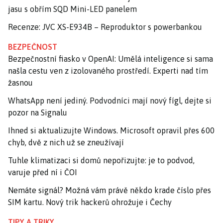
jasu s obřím SQD Mini-LED panelem
Recenze: JVC XS-E934B – Reproduktor s powerbankou
BEZPEČNOST
Bezpečnostní fiasko v OpenAI: Umělá inteligence si sama
našla cestu ven z izolovaného prostředí. Experti nad tím
žasnou
WhatsApp není jediný. Podvodníci mají nový fígl, dejte si
pozor na Signalu
Ihned si aktualizujte Windows. Microsoft opravil přes 600
chyb, dvě z nich už se zneužívají
Tuhle klimatizaci si domů nepořizujte: je to podvod,
varuje před ní i ČOI
Nemáte signál? Možná vám právě někdo krade číslo přes
SIM kartu. Nový trik hackerů ohrožuje i Čechy
TIPY A TRIKY