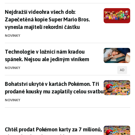
Nejdražší videohra všech dob: Zapečetěná kopie Super
Nejdražší videohra všech dob:
Zapečetěná kopie Super Mario Bros.
vynesla majiteli rekordní částku
NOVINKY
Technologie v ložnici nám kradou spánek. Nejsou ale
Technologie v ložnici nám kradou
spánek. Nejsou ale jediným viníkem
NOVINKY
AD
Bohatství ukryté v kartách Pokémon. Tři prodané kou
Bohatství ukryté v kartách Pokémon. Tři
prodané kousky mu zaplatily celou svatbu
NOVINKY
Chtěl prodat Pokémon karty za 7 milionů, ale podvodní
Chtěl prodat Pokémon karty za 7 milionů,