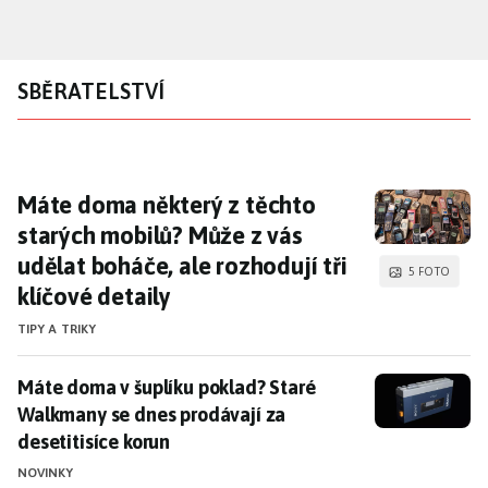
Přejít
k
hlavnímu
SBĚRATELSTVÍ
obsahu
Máte doma některý z těchto starých mobilů? 
Máte doma některý z těchto
starých mobilů? Může z vás
udělat boháče, ale rozhodují tři
5 FOTO
klíčové detaily
TIPY A TRIKY
Máte doma v šuplíku poklad? Staré Walkmany se dnes 
Máte doma v šuplíku poklad? Staré
Walkmany se dnes prodávají za
desetitisíce korun
NOVINKY