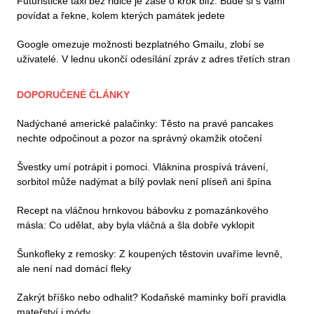
Futuristické taxi bez řidiče je zase o krok blíž. Bude si s vámi
povídat a řekne, kolem kterých památek jedete
Google omezuje možnosti bezplatného Gmailu, zlobí se
uživatelé. V lednu ukončí odesílání zpráv z adres třetích stran
DOPORUČENÉ ČLÁNKY
Nadýchané americké palačinky: Těsto na pravé pancakes
nechte odpočinout a pozor na správný okamžik otočení
Švestky umí potrápit i pomoci. Vláknina prospívá trávení,
sorbitol může nadýmat a bílý povlak není plíseň ani špína
Recept na vláčnou hrnkovou bábovku z pomazánkového
másla: Co udělat, aby byla vláčná a šla dobře vyklopit
Šunkofleky z remosky: Z koupených těstovin uvaříme levně,
ale není nad domácí fleky
Zakrýt bříško nebo odhalit? Kodaňské maminky boří pravidla
mateřství i módy