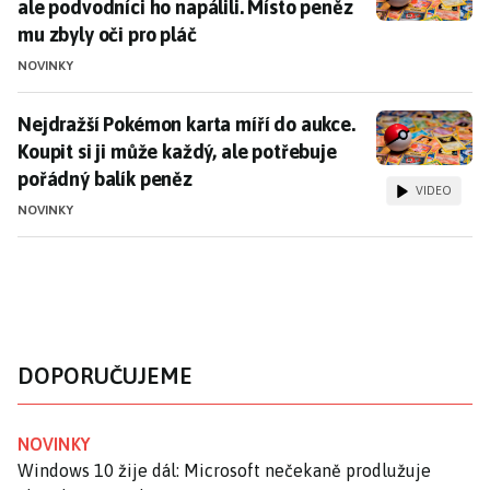
ale podvodníci ho napálili. Místo peněz
mu zbyly oči pro pláč
NOVINKY
Nejdražší Pokémon karta míří do aukce. Koupit si ji 
Nejdražší Pokémon karta míří do aukce.
Koupit si ji může každý, ale potřebuje
pořádný balík peněz
VIDEO
NOVINKY
DOPORUČUJEME
NOVINKY
Windows 10 žije dál: Microsoft nečekaně prodlužuje