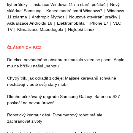
kyberútoky
|
Instalace Windows 11 na starší počítač
|
Nový
skládací Samsung
|
Konec modré smrti Windows?
|
Windows
11 zdarma
|
Anthropic Mythos
|
Nouzové otevírání pračky
|
Aktualizace Androidu 16
|
Elektromobilita
|
iPhone 17
|
VLC
TV
|
Klimatizace Maoudegola
|
Nejlepší Linux
ČLÁNKY CHIP.CZ
Detekce nevhodného obsahu rozmazala video se psem. Apple
mu na bříšku našel „nahotu“
Chytrý trik, jak odradit zloděje: Majitelé karavanů schválně
nechávají v autě svůj starý mobil
Dlouho očekávaný upgrade Samsung Galaxy: Baterie u S27
poskočí na novou úroveň
Robotický kentaur děsí. Dvoumetrový robot má ale
zachraňovat životy