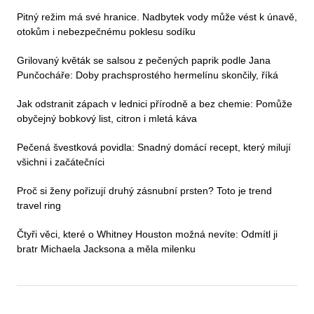
Pitný režim má své hranice. Nadbytek vody může vést k únavě,
otokům i nebezpečnému poklesu sodíku
Grilovaný květák se salsou z pečených paprik podle Jana
Punčocháře: Doby prachsprostého hermelínu skončily, říká
Jak odstranit zápach v lednici přírodně a bez chemie: Pomůže
obyčejný bobkový list, citron i mletá káva
Pečená švestková povidla: Snadný domácí recept, který milují
všichni i začátečníci
Proč si ženy pořizují druhý zásnubní prsten? Toto je trend
travel ring
Čtyři věci, které o Whitney Houston možná nevíte: Odmítl ji
bratr Michaela Jacksona a měla milenku