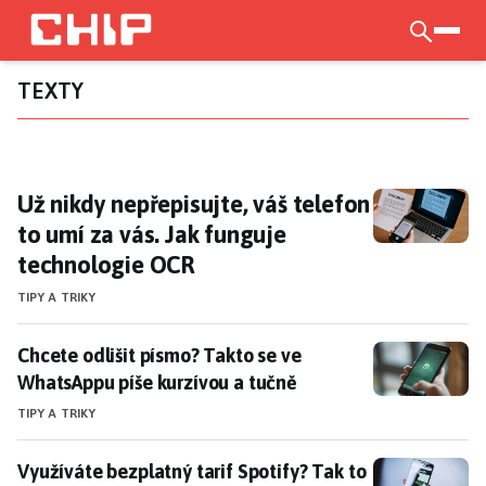
Přejít
k
otevří
hlavnímu
TEXTY
obsahu
Už nikdy nepřepisujte, váš telefon to umí z
Už nikdy nepřepisujte, váš telefon
to umí za vás. Jak funguje
technologie OCR
TIPY A TRIKY
Chcete odlišit písmo? Takto se ve WhatsAppu píše kur
Chcete odlišit písmo? Takto se ve
WhatsAppu píše kurzívou a tučně
TIPY A TRIKY
Využíváte bezplatný tarif Spotify? Tak to si už nezaz
Využíváte bezplatný tarif Spotify? Tak to