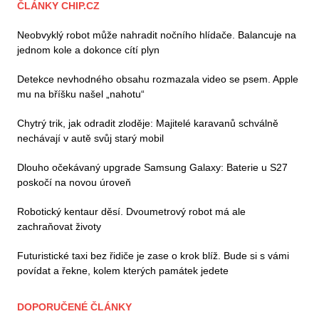
ČLÁNKY CHIP.CZ
Neobvyklý robot může nahradit nočního hlídače. Balancuje na
jednom kole a dokonce cítí plyn
Detekce nevhodného obsahu rozmazala video se psem. Apple
mu na bříšku našel „nahotu“
Chytrý trik, jak odradit zloděje: Majitelé karavanů schválně
nechávají v autě svůj starý mobil
Dlouho očekávaný upgrade Samsung Galaxy: Baterie u S27
poskočí na novou úroveň
Robotický kentaur děsí. Dvoumetrový robot má ale
zachraňovat životy
Futuristické taxi bez řidiče je zase o krok blíž. Bude si s vámi
povídat a řekne, kolem kterých památek jedete
DOPORUČENÉ ČLÁNKY