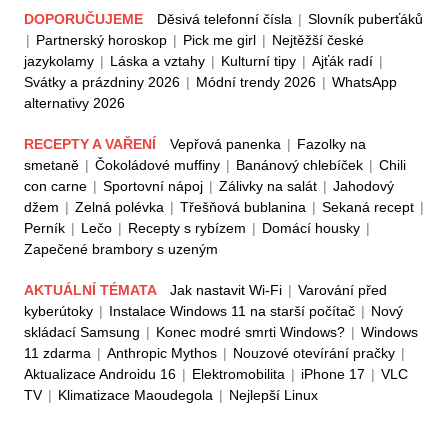
DOPORUČUJEME
Děsivá telefonní čísla
|
Slovník puberťáků
|
Partnerský horoskop
|
Pick me girl
|
Nejtěžší české
jazykolamy
|
Láska a vztahy
|
Kulturní tipy
|
Ajťák radí
|
Svátky a prázdniny 2026
|
Módní trendy 2026
|
WhatsApp
alternativy 2026
RECEPTY A VAŘENÍ
Vepřová panenka
|
Fazolky na
smetaně
|
Čokoládové muffiny
|
Banánový chlebíček
|
Chili
con carne
|
Sportovní nápoj
|
Zálivky na salát
|
Jahodový
džem
|
Zelná polévka
|
Třešňová bublanina
|
Sekaná recept
|
Perník
|
Lečo
|
Recepty s rybízem
|
Domácí housky
|
Zapečené brambory s uzeným
AKTUÁLNÍ TÉMATA
Jak nastavit Wi-Fi
|
Varování před
kyberútoky
|
Instalace Windows 11 na starší počítač
|
Nový
skládací Samsung
|
Konec modré smrti Windows?
|
Windows
11 zdarma
|
Anthropic Mythos
|
Nouzové otevírání pračky
|
Aktualizace Androidu 16
|
Elektromobilita
|
iPhone 17
|
VLC
TV
|
Klimatizace Maoudegola
|
Nejlepší Linux