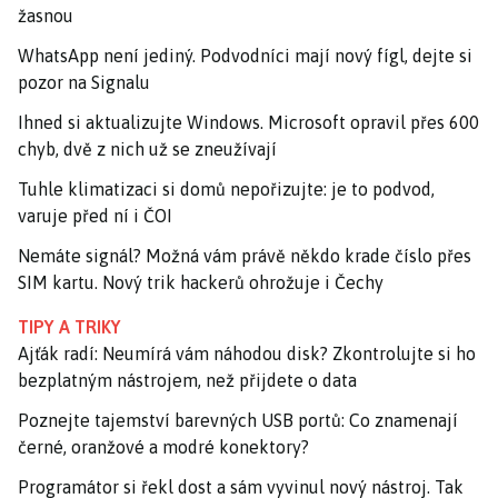
žasnou
WhatsApp není jediný. Podvodníci mají nový fígl, dejte si
pozor na Signalu
Ihned si aktualizujte Windows. Microsoft opravil přes 600
chyb, dvě z nich už se zneužívají
Tuhle klimatizaci si domů nepořizujte: je to podvod,
varuje před ní i ČOI
Nemáte signál? Možná vám právě někdo krade číslo přes
SIM kartu. Nový trik hackerů ohrožuje i Čechy
TIPY A TRIKY
Ajťák radí: Neumírá vám náhodou disk? Zkontrolujte si ho
bezplatným nástrojem, než přijdete o data
Poznejte tajemství barevných USB portů: Co znamenají
černé, oranžové a modré konektory?
Programátor si řekl dost a sám vyvinul nový nástroj. Tak