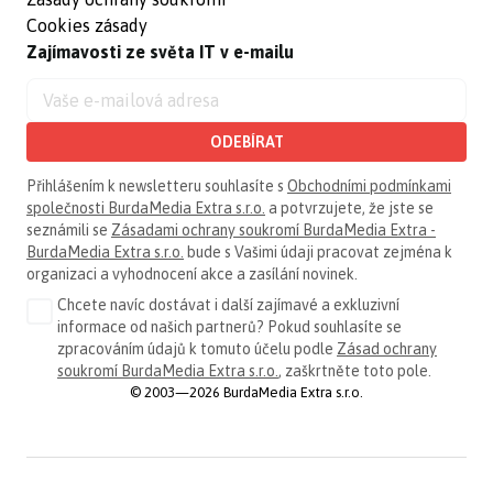
Cookies zásady
Zajímavosti ze světa IT v e-mailu
ODEBÍRAT
Přihlášením k newsletteru souhlasíte s
Obchodními podmínkami
společnosti BurdaMedia Extra s.r.o.
a potvrzujete, že jste se
seznámili se
Zásadami ochrany soukromí BurdaMedia Extra -
BurdaMedia Extra s.r.o.
bude s Vašimi údaji pracovat zejména k
organizaci a vyhodnocení akce a zasílání novinek.
Chcete navíc dostávat i další zajímavé a exkluzivní
informace od našich partnerů? Pokud souhlasíte se
zpracováním údajů k tomuto účelu podle
Zásad ochrany
soukromí BurdaMedia Extra s.r.o.
, zaškrtněte toto pole.
© 2003—2026 BurdaMedia Extra s.r.o.