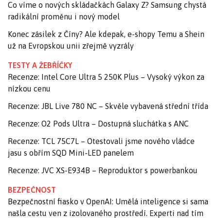
Co víme o nových skládačkách Galaxy Z? Samsung chystá
radikální proměnu i nový model
Konec zásilek z Číny? Ale kdepak, e-shopy Temu a Shein
už na Evropskou unii zřejmě vyzrály
TESTY A ŽEBŘÍČKY
Recenze: Intel Core Ultra 5 250K Plus – Vysoký výkon za
nízkou cenu
Recenze: JBL Live 780 NC – Skvěle vybavená střední třída
Recenze: O2 Pods Ultra – Dostupná sluchátka s ANC
Recenze: TCL 75C7L – Otestovali jsme nového vládce
jasu s obřím SQD Mini-LED panelem
Recenze: JVC XS-E934B – Reproduktor s powerbankou
BEZPEČNOST
Bezpečnostní fiasko v OpenAI: Umělá inteligence si sama
našla cestu ven z izolovaného prostředí. Experti nad tím