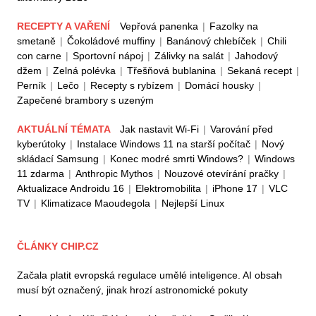
RECEPTY A VAŘENÍ
Vepřová panenka
|
Fazolky na
smetaně
|
Čokoládové muffiny
|
Banánový chlebíček
|
Chili
con carne
|
Sportovní nápoj
|
Zálivky na salát
|
Jahodový
džem
|
Zelná polévka
|
Třešňová bublanina
|
Sekaná recept
|
Perník
|
Lečo
|
Recepty s rybízem
|
Domácí housky
|
Zapečené brambory s uzeným
AKTUÁLNÍ TÉMATA
Jak nastavit Wi-Fi
|
Varování před
kyberútoky
|
Instalace Windows 11 na starší počítač
|
Nový
skládací Samsung
|
Konec modré smrti Windows?
|
Windows
11 zdarma
|
Anthropic Mythos
|
Nouzové otevírání pračky
|
Aktualizace Androidu 16
|
Elektromobilita
|
iPhone 17
|
VLC
TV
|
Klimatizace Maoudegola
|
Nejlepší Linux
ČLÁNKY CHIP.CZ
Začala platit evropská regulace umělé inteligence. AI obsah
musí být označený, jinak hrozí astronomické pokuty