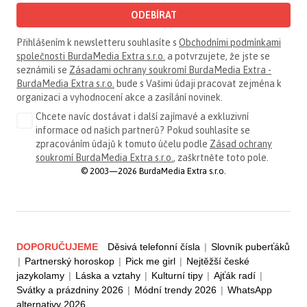
ODEBÍRAT
Přihlášením k newsletteru souhlasíte s
Obchodními podmínkami
společnosti BurdaMedia Extra s.r.o.
a potvrzujete, že jste se
seznámili se
Zásadami ochrany soukromí BurdaMedia Extra -
BurdaMedia Extra s.r.o.
bude s Vašimi údaji pracovat zejména k
organizaci a vyhodnocení akce a zasílání novinek.
Chcete navíc dostávat i další zajímavé a exkluzivní
informace od našich partnerů? Pokud souhlasíte se
zpracováním údajů k tomuto účelu podle
Zásad ochrany
soukromí BurdaMedia Extra s.r.o.
, zaškrtněte toto pole.
© 2003—2026 BurdaMedia Extra s.r.o.
DOPORUČUJEME
Děsivá telefonní čísla
|
Slovník puberťáků
|
Partnerský horoskop
|
Pick me girl
|
Nejtěžší české
jazykolamy
|
Láska a vztahy
|
Kulturní tipy
|
Ajťák radí
|
Svátky a prázdniny 2026
|
Módní trendy 2026
|
WhatsApp
alternativy 2026