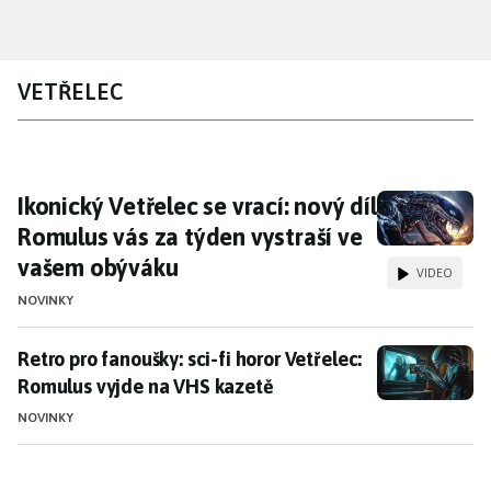
Přejít
k
hlavnímu
VETŘELEC
obsahu
Ikonický Vetřelec se vrací: nový díl Romulus
Ikonický Vetřelec se vrací: nový díl
Romulus vás za týden vystraší ve
vašem obýváku
VIDEO
NOVINKY
Retro pro fanoušky: sci-fi horor Vetřelec: Romulus vy
Retro pro fanoušky: sci-fi horor Vetřelec:
Romulus vyjde na VHS kazetě
NOVINKY