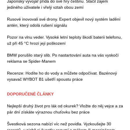
Japonský vývojář přidá do své hry češtinu. Stačil zájem
jediného uživatele i vřelý vztah obou zemí
Rusové inovovali své drony. Expert objevil nový systém ladění
antén, který odolá rušení signálu
Pozor na vlnu veder. Vysoké letní teploty škodí baterii telefonu,
už při 45 °C hrozí její poškození
BMW porušilo starý slib. Po nastartování auta na vás vyskočí
reklama se Spider-Manem
Recenze: Hodíte ho do vody a můžete odpočívat. Bazénový
vysavač WYBOT B1 ušetří spoustu práce
DOPORUČENÉ ČLÁNKY
Nejlepší druhý život pro lák od okurek? Vložte do něj vejce a za
pár dní získáte výraznou chuťovku bez práce
Švestková sezona nabízí víc než povidla. Vyzkoušejte 30