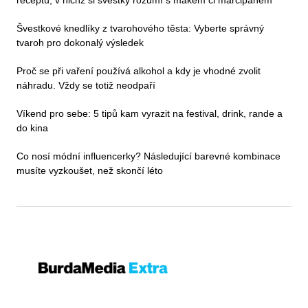
receptů, v nichž si švestky rozumí s mákem či marcipánem
Švestkové knedlíky z tvarohového těsta: Vyberte správný
tvaroh pro dokonalý výsledek
Proč se při vaření používá alkohol a kdy je vhodné zvolit
náhradu. Vždy se totiž neodpaří
Víkend pro sebe: 5 tipů kam vyrazit na festival, drink, rande a
do kina
Co nosí módní influencerky? Následující barevné kombinace
musíte vyzkoušet, než skončí léto