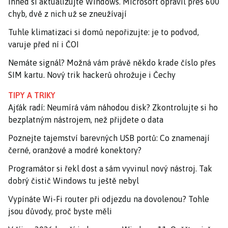
Ihned si aktualizujte Windows. Microsoft opravil přes 600
chyb, dvě z nich už se zneužívají
Tuhle klimatizaci si domů nepořizujte: je to podvod,
varuje před ní i ČOI
Nemáte signál? Možná vám právě někdo krade číslo přes
SIM kartu. Nový trik hackerů ohrožuje i Čechy
TIPY A TRIKY
Ajťák radí: Neumírá vám náhodou disk? Zkontrolujte si ho
bezplatným nástrojem, než přijdete o data
Poznejte tajemství barevných USB portů: Co znamenají
černé, oranžové a modré konektory?
Programátor si řekl dost a sám vyvinul nový nástroj. Tak
dobrý čistič Windows tu ještě nebyl
Vypínáte Wi-Fi router při odjezdu na dovolenou? Tohle
jsou důvody, proč byste měli