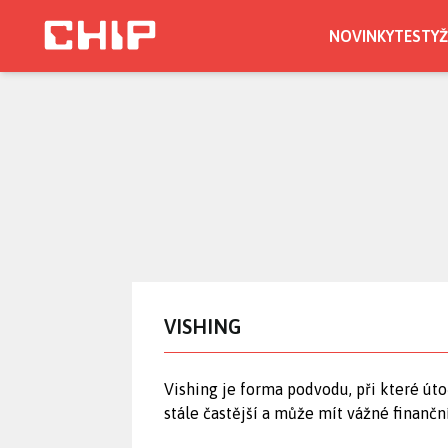
Přejít
k
NOVINKY
TESTY
Ž
hlavnímu
obsahu
VISHING
Vishing je forma podvodu, při které úto
stále častější a může mít vážné finančn