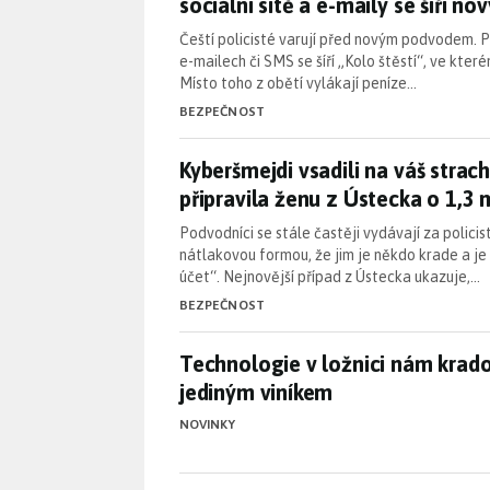
sociální sítě a e-maily se šíří n
Čeští policisté varují před novým podvodem. Př
e-mailech či SMS se šíří „Kolo štěstí“, ve kter
Místo toho z obětí vylákají peníze…
BEZPEČNOST
Kyberšmejdi vsadili na váš strac
Kyberšmejdi vsadili na váš strach
připravila ženu z Ústecka o 1,3 
Podvodníci se stále častěji vydávají za policis
nátlakovou formou, že jim je někdo krade a j
účet“. Nejnovější případ z Ústecka ukazuje,…
BEZPEČNOST
Technologie v ložnici nám krad
Technologie v ložnici nám krado
jediným viníkem
NOVINKY