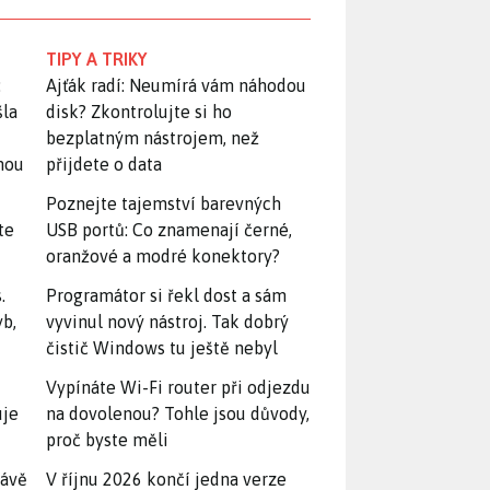
TIPY A TRIKY
:
Ajťák radí: Neumírá vám náhodou
šla
disk? Zkontrolujte si ho
bezplatným nástrojem, než
snou
přijdete o data
Poznejte tajemství barevných
te
USB portů: Co znamenají černé,
oranžové a modré konektory?
.
Programátor si řekl dost a sám
yb,
vyvinul nový nástroj. Tak dobrý
čistič Windows tu ještě nebyl
Vypínáte Wi-Fi router při odjezdu
uje
na dovolenou? Tohle jsou důvody,
proč byste měli
rávě
V říjnu 2026 končí jedna verze