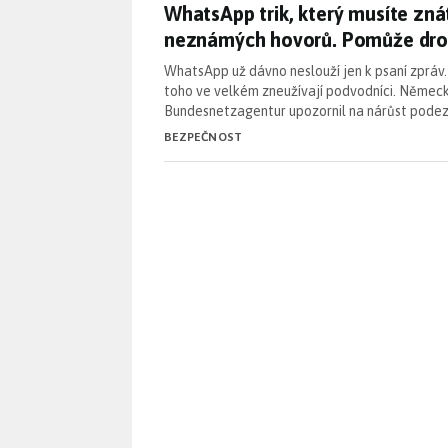
WhatsApp trik, který musíte z
WhatsApp trik, který musíte znát
neznámých hovorů. Pomůže dro
WhatsApp už dávno neslouží jen k psaní zpráv. 
toho ve velkém zneužívají podvodníci. Německ
Bundesnetzagentur upozornil na nárůst podez
BEZPEČNOST