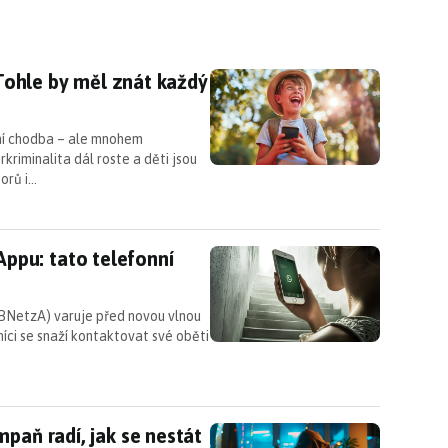
: Tohle by měl znát každý rodič
: Tohle by měl znát každý
olní chodba – ale mnohem
kriminalita dál roste a děti jsou
orů i…
u: tato telefonní čísla rovnou ignorujte
pu: tato telefonní
BNetzA) varuje před novou vlnou
ci se snaží kontaktovat své oběti
ampaň radí, jak se nestát obětí podvodných telefo
paň radí, jak se nestát