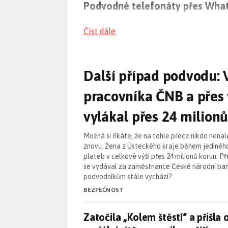
Podvodné telefonáty přes Wha
Podvody na
WhatsApp
u jsou novou hro
Číst dále
neznámých zahraničních čísel, což vzb
podvodnými telefonáty.
Další případ podvodu:
Další případ podvodu: 
Osvětová kampaň proti vishing
pracovníka ČNB a přes
Národní úřad pro kybernetickou a info
jak rozpoznat podvodné telefonáty a ch
vylákal přes 24 milion
edukaci veřejnosti.
Možná si říkáte, že na tohle přece nikdo nenale
Tipy a trendy
znovu. Žena z Ústeckého kraje během jedinéh
plateb v celkové výši přes 24 milionů korun. Př
WhatsApp jako nástroj podvodníků
:
se vydával za zaměstnance České národní bank
podvodníkům stále vychází?
Bojujte proti podvodným telefonát
BEZPEČNOST
Zatočila „Kolem štěstí“ a přišla 
Zatočila „Kolem štěstí“ a přišla 