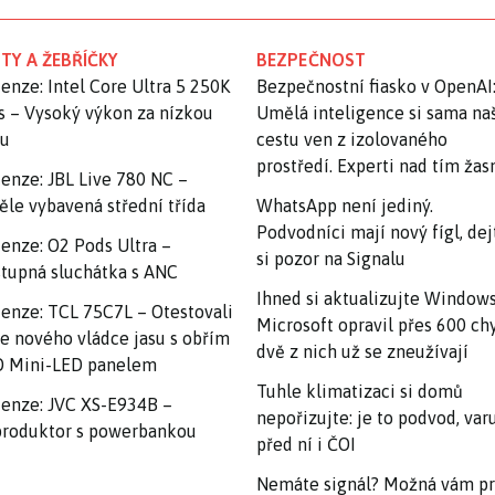
TY A ŽEBŘÍČKY
BEZPEČNOST
enze: Intel Core Ultra 5 250K
Bezpečnostní fiasko v OpenAI
s – Vysoký výkon za nízkou
Umělá inteligence si sama na
nu
cestu ven z izolovaného
prostředí. Experti nad tím ža
enze: JBL Live 780 NC –
ěle vybavená střední třída
WhatsApp není jediný.
Podvodníci mají nový fígl, dej
enze: O2 Pods Ultra –
si pozor na Signalu
tupná sluchátka s ANC
Ihned si aktualizujte Windows
enze: TCL 75C7L – Otestovali
Microsoft opravil přes 600 ch
e nového vládce jasu s obřím
dvě z nich už se zneužívají
 Mini-LED panelem
Tuhle klimatizaci si domů
enze: JVC XS-E934B –
nepořizujte: je to podvod, var
roduktor s powerbankou
před ní i ČOI
Nemáte signál? Možná vám p