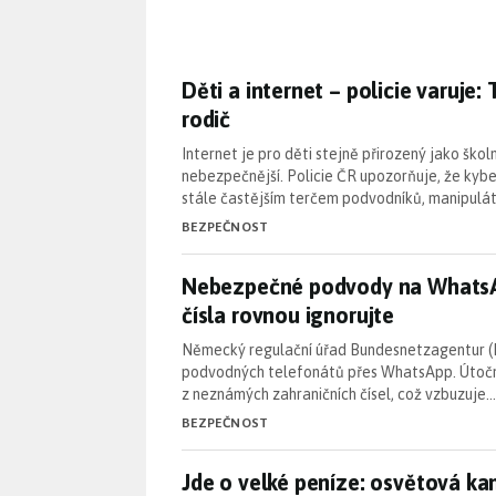
Děti a internet – policie varuje
Děti a internet – policie varuje
rodič
Internet je pro děti stejně přirozený jako šk
nebezpečnější. Policie ČR upozorňuje, že kyber
stále častějším terčem podvodníků, manipulát
BEZPEČNOST
Nebezpečné podvody na WhatsApp
Nebezpečné podvody na WhatsAp
čísla rovnou ignorujte
Německý regulační úřad Bundesnetzagentur (
podvodných telefonátů přes WhatsApp. Útoční
z neznámých zahraničních čísel, což vzbuzuje…
BEZPEČNOST
Jde o velké peníze: osvětová k
Jde o velké peníze: osvětová kam