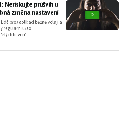
nát: Neriskujte průšvih u neznámých hovorů. Pom
: Neriskujte průšvih u
bná změna nastavení
Lidé přes aplikaci běžně volají a
ý regulační úřad
řelých hovorů,…