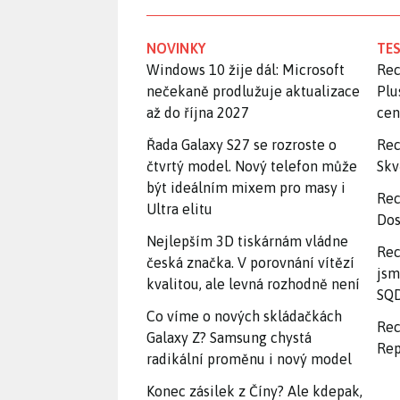
NOVINKY
TES
Windows 10 žije dál: Microsoft
Rec
nečekaně prodlužuje aktualizace
Plu
až do října 2027
ce
Řada Galaxy S27 se rozroste o
Rec
čtvrtý model. Nový telefon může
Skv
být ideálním mixem pro masy i
Rec
Ultra elitu
Dos
Nejlepším 3D tiskárnám vládne
Rec
česká značka. V porovnání vítězí
jsm
kvalitou, ale levná rozhodně není
SQD
Co víme o nových skládačkách
Rec
Galaxy Z? Samsung chystá
Rep
radikální proměnu i nový model
Konec zásilek z Číny? Ale kdepak,