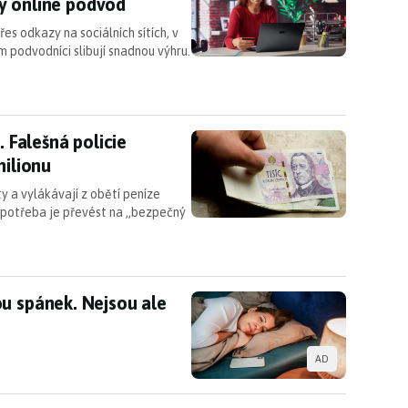
ový online podvod
es odkazy na sociálních sítích, v
ém podvodníci slibují snadnou výhru.
h. Falešná policie připravila ženu z Ústecka o 1,3
. Falešná policie
milionu
ty a vylákávají z obětí peníze
e potřeba je převést na „bezpečný
ou spánek. Nejsou ale jediným viníkem
u spánek. Nejsou ale
AD