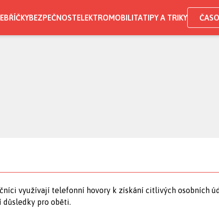
EBŘÍČKY
BEZPEČNOST
ELEKTROMOBILITA
TIPY A TRIKY
ČASO
čníci využívají telefonní hovory k získání citlivých osobních 
í důsledky pro oběti.