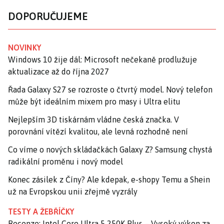
DOPORUČUJEME
NOVINKY
Windows 10 žije dál: Microsoft nečekaně prodlužuje
aktualizace až do října 2027
Řada Galaxy S27 se rozroste o čtvrtý model. Nový telefon
může být ideálním mixem pro masy i Ultra elitu
Nejlepším 3D tiskárnám vládne česká značka. V
porovnání vítězí kvalitou, ale levná rozhodně není
Co víme o nových skládačkách Galaxy Z? Samsung chystá
radikální proměnu i nový model
Konec zásilek z Číny? Ale kdepak, e-shopy Temu a Shein
už na Evropskou unii zřejmě vyzrály
TESTY A ŽEBŘÍČKY
Recenze: Intel Core Ultra 5 250K Plus – Vysoký výkon za