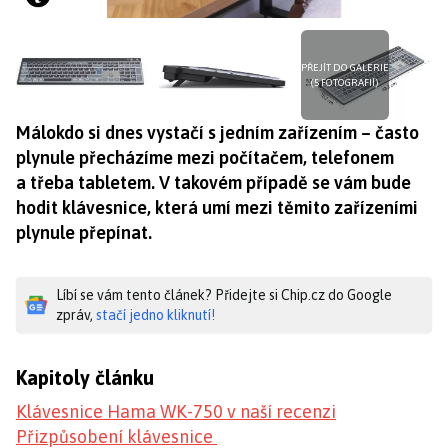
PŘEJÍT DO GALERIE
(5 FOTOGRAFIÍ)
Málokdo si dnes vystačí s jedním zařízením – často
plynule přecházíme mezi počítačem, telefonem
a třeba tabletem. V takovém případě se vám bude
hodit klávesnice, která umí mezi těmito zařízeními
plynule přepínat.
Líbí se vám tento článek? Přidejte si Chip.cz do Google
zpráv,
stačí jedno kliknutí!
Kapitoly článku
Klávesnice Hama WK-750 v naší recenzi
Přizpůsobení klávesnice