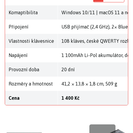
Komaptibilita
Windows 10/11 | macOS 11 a novějš
Připojení
USB přijímač (2,4 GHz), 2× Blueto
Vlastnosti klávesnice
108 kláves, české QWERTY rozlož
Napájení
1 100mAh Li-Pol akumulátor, dob
Provozní doba
20 dní
Rozměry a hmotnost
41,2 × 13,8 × 1,8 cm, 509 g
Cena
1 400 Kč