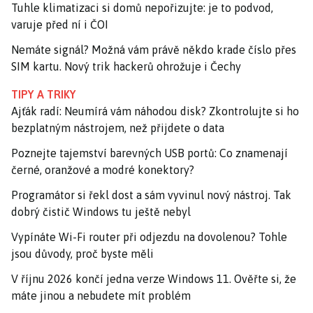
Tuhle klimatizaci si domů nepořizujte: je to podvod,
varuje před ní i ČOI
Nemáte signál? Možná vám právě někdo krade číslo přes
SIM kartu. Nový trik hackerů ohrožuje i Čechy
TIPY A TRIKY
Ajťák radí: Neumírá vám náhodou disk? Zkontrolujte si ho
bezplatným nástrojem, než přijdete o data
Poznejte tajemství barevných USB portů: Co znamenají
černé, oranžové a modré konektory?
Programátor si řekl dost a sám vyvinul nový nástroj. Tak
dobrý čistič Windows tu ještě nebyl
Vypínáte Wi-Fi router při odjezdu na dovolenou? Tohle
jsou důvody, proč byste měli
V říjnu 2026 končí jedna verze Windows 11. Ověřte si, že
máte jinou a nebudete mít problém