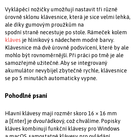
Vyklápěcí nožičky umožňují nastavit tři různé
úrovně sklonu klávesnice, která je sice velmi lehká,
ale díky gumovým proužkům na
spodní straně necestuje po stole. Rámeček kolem
kláves
je hliníkový s nádechem modré barvy.
Klávesnice má dvě úrovně podsvícení, které by ale
mohlo být rovnoměrnější. Při práci po tmě je ale
samozřejmě užitečné. Aby se integrovaný
akumulátor nevybíjel zbytečně rychle, klávesnice
se po 5 minutách automaticky vypne.
Pohodlné psaní
Hlavní klávesy mají rozměr skoro 16 × 16 mm
a [Enter] je dvouřádkový, což chválíme. Popisky
kláves kombinují funkční klávesy pro Windows
a macOS, samostatné klávesy pro ovládání