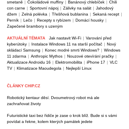
smetaně
|
Čokoládové muffiny
|
Banánový chlebíček
|
Chili
con carne
|
Sportovní nápoj
|
Zálivky na salát
|
Jahodový
džem
|
Zelná polévka
|
Třešňová bublanina
|
Sekaná recept
|
Perník
|
Lečo
|
Recepty s rybízem
|
Domácí housky
|
Zapečené brambory s uzeným
AKTUÁLNÍ TÉMATA
Jak nastavit Wi-Fi
|
Varování před
kyberútoky
|
Instalace Windows 11 na starší počítač
|
Nový
skládací Samsung
|
Konec modré smrti Windows?
|
Windows
11 zdarma
|
Anthropic Mythos
|
Nouzové otevírání pračky
|
Aktualizace Androidu 16
|
Elektromobilita
|
iPhone 17
|
VLC
TV
|
Klimatizace Maoudegola
|
Nejlepší Linux
ČLÁNKY CHIP.CZ
Robotický kentaur děsí. Dvoumetrový robot má ale
zachraňovat životy
Futuristické taxi bez řidiče je zase o krok blíž. Bude si s vámi
povídat a řekne, kolem kterých památek jedete