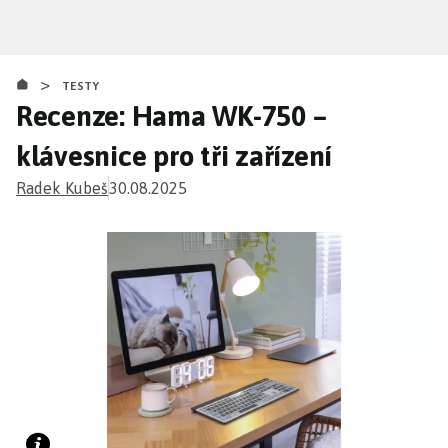
Přejít
k
hlavnímu
>
obsahu
TESTY
Recenze: Hama WK-750 –
klávesnice pro tři zařízení
Radek Kubeš
30.08.2025