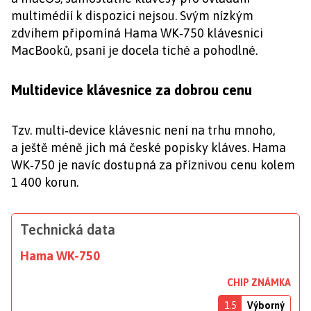
multimédií k dispozici nejsou. Svým nízkým
zdvihem připomíná Hama WK‑750 klávesnici
MacBooků, psaní je docela tiché a pohodlné.
Multidevice klávesnice za dobrou cenu
Tzv. multi‑device klávesnic není na trhu mnoho,
a ještě méně jich má české popisky kláves. Hama
WK‑750 je navíc dostupná za příznivou cenu kolem
1 400 korun.
Technická data
Hama WK-750
CHIP ZNÁMKA
1.5
Výborný