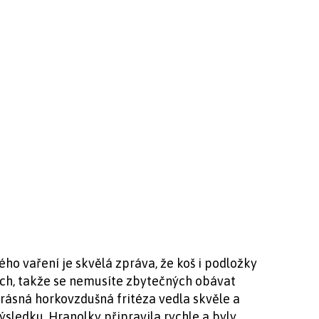
ého vaření je skvělá zpráva, že koš i podložky
ch, takže se nemusíte zbytečných obávat
 krásná horkovzdušná fritéza vedla skvěle a
sledku. Hranolky připravila rychle a byly