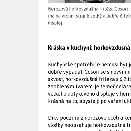
Nerezová horkovzdušná fritéza Cosori 
má na vrchní straně velký a dobře čitel
displej
Kráska v kuchyni: horkovzdušná 
Kuchyňské spotřebiče nemusí být j
dobře vypadat. Cosori se s novým 
skvost, horkovzdušná fritéza s 6,
zaobleným tvarem, je téměř celá v
velkého dotykového displeje v horní 
krásná na to, abyste ji po vaření ukl
Díky pouzdru z nerezové oceli a 
vložky neobsahuje horkovzdušná fr