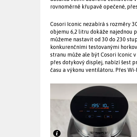
rovnoměrně křupavě opečené, přesvě
Cosori Iconic nezabírá s rozměry 30
objemu 6,2 litru dokáže najednou př
můžeme nastavit od 30 do 230 stupň
konkurenčními testovanými horkov
stranu může ale být Cosori Iconic 
přes dotykový displej, nabízí šest
času a výkonu ventilátoru. Přes Wi-F