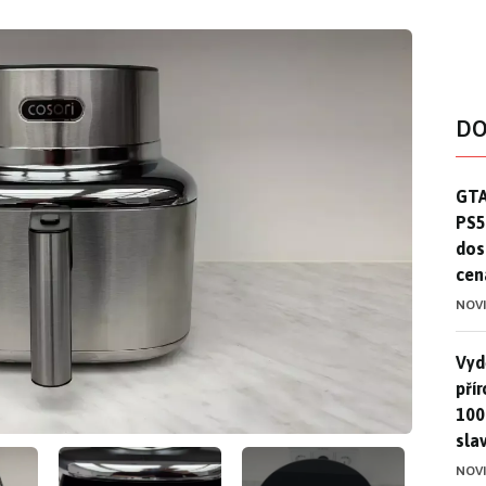
DO
GTA
GTA
PS5
dos
cen
NOV
Vydě
Vydě
pří
100
sla
NOV