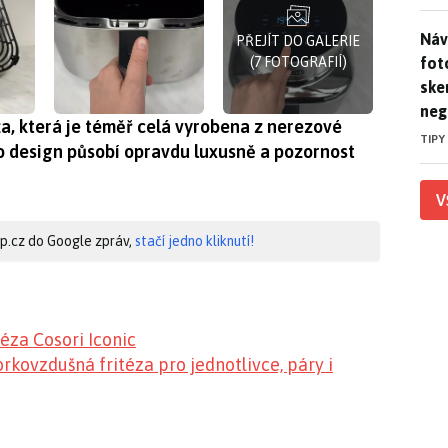
Náv
Náv
PŘEJÍT DO GALERIE
fot
(7 FOTOGRAFIÍ)
ske
neg
za, která je téměř celá vyrobena z nerezové
TIPY
o design působí opravdu luxusně a pozornost
V
hip.cz do Google zpráv,
stačí jedno kliknutí!
éza Cosori Iconic
orkovzdušná fritéza pro jednotlivce, páry i