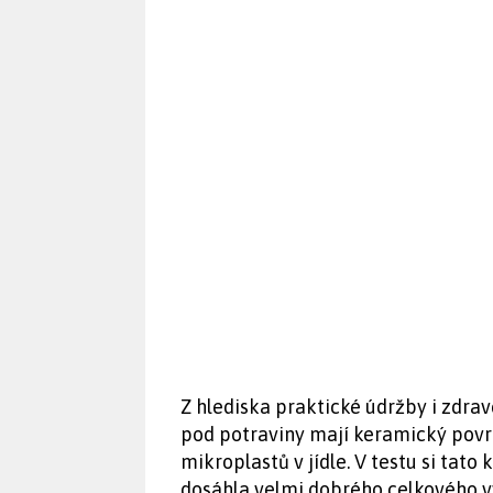
Z hlediska praktické údržby i zdrav
pod potraviny mají keramický povr
mikroplastů v jídle. V testu si tato
dosáhla velmi dobrého celkového vý