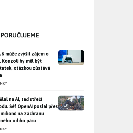
PORUČUJEME
 6 může zvýšit zájem o PS5. Konzolí by měl být dostatek, otáz
 6 může zvýšit zájem o
. Konzolí by měl být
tatek, otázkou zůstává
a
INKY
lal na AI, teď střeží přírodu. Šéf OpenAI poslal přes 100 mili
lal na AI, teď střeží
rodu. Šéf OpenAI poslal přes
 milionů na záchranu
vného orlího páru
INKY