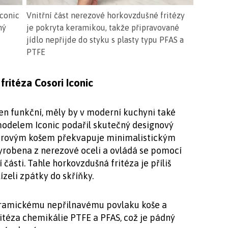
Iconic
Vnitřní část nerezové horkovzdušné fritézy
ný
je pokryta keramikou, takže připravované
jídlo nepřijde do styku s plasty typu PFAS a
PTFE
fritéza Cosori Iconic
en funkční, měly by v moderní kuchyni také
modelem Iconic podařil skutečný designový
2litrovým košem překvapuje minimalistickým
yrobena z nerezové oceli a ovládá se pomocí
části. Tahle horkovzdušná fritéza je příliš
ízeli zpátky do skříňky.
keramickému nepřilnavému povlaku koše a
itéza chemikálie PTFE a PFAS, což je pádný