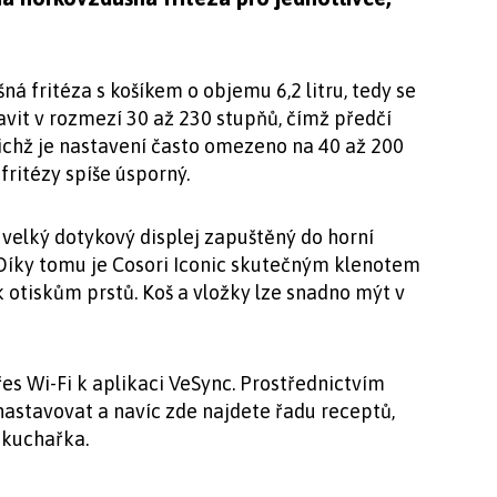
ná fritéza s košíkem o objemu 6,2 litru, tedy se
avit v rozmezí 30 až 230 stupňů, čímž předčí
nichž je nastavení často omezeno na 40 až 200
fritézy spíše úsporný.
, velký dotykový displej zapuštěný do horní
 Díky tomu je Cosori Iconic skutečným klenotem
k otiskům prstů. Koš a vložky lze snadno mýt v
řes Wi-Fi k aplikaci VeSync. Prostřednictvím
 nastavovat a navíc zde najdete řadu receptů,
á kuchařka.