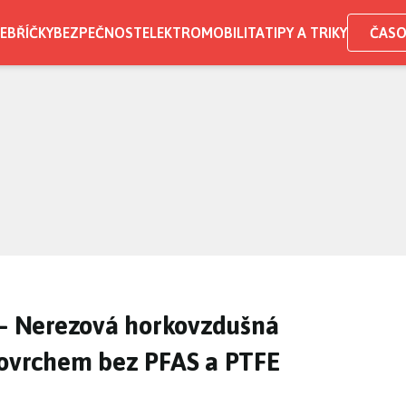
EBŘÍČKY
BEZPEČNOST
ELEKTROMOBILITA
TIPY A TRIKY
ČASO
 – Nerezová horkovzdušná
povrchem bez PFAS a PTFE