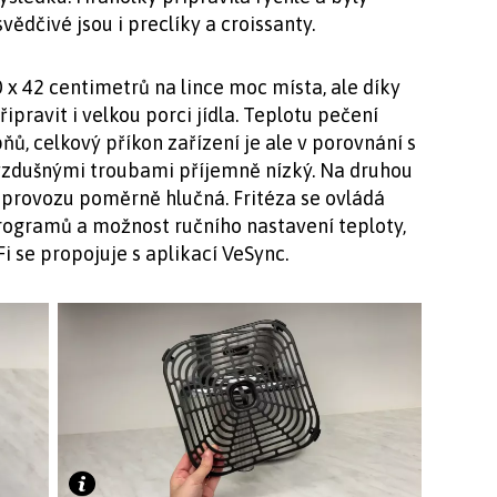
dčivé jsou i preclíky a croissanty.
 x 42 centimetrů na lince moc místa, ale díky
ipravit i velkou porci jídla. Teplotu pečení
ů, celkový příkon zařízení je ale v porovnání s
zdušnými troubami příjemně nízký. Na druhou
v provozu poměrně hlučná. Fritéza se ovládá
 programů a možnost ručního nastavení teploty,
i se propojuje s aplikací VeSync.