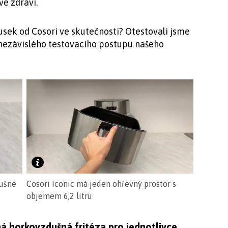
vé zdraví.
usek od Cosori ve skutečnosti? Otestovali jsme
nezávislého testovacího postupu našeho
dušné
Cosori Iconic má jeden ohřevný prostor s
objemem 6,2 litru
ná horkovzdušná fritéza pro jednotlivce,