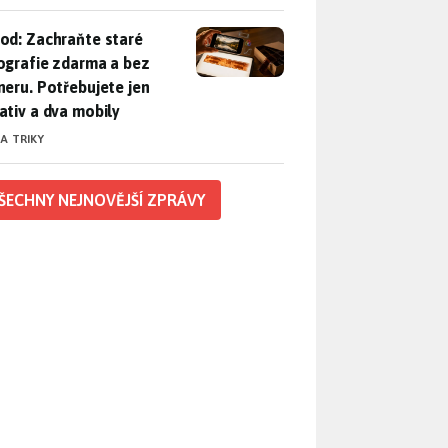
od: Zachraňte staré fotografie zdarma a bez skeneru. Potřebuje
od: Zachraňte staré
ografie zdarma a bez
neru. Potřebujete jen
ativ a dva mobily
 A TRIKY
ŠECHNY NEJNOVĚJŠÍ ZPRÁVY