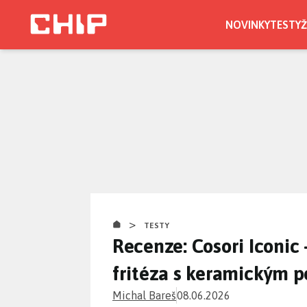
Přejít
k
NOVINKY
TESTY
Ž
hlavnímu
obsahu
>
TESTY
Recenze: Cosori Iconic
fritéza s keramickým 
Michal Bareš
08.06.2026