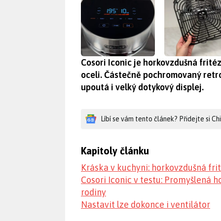
Cosori Iconic je horkovzdušná frité
oceli. Částečně pochromovaný retr
upoutá i velký dotykový displej.
Líbí se vám tento článek? Přidejte si C
Kapitoly článku
Kráska v kuchyni: horkovzdušná frit
Cosori Iconic v testu: Promyšlená h
rodiny
Nastavit lze dokonce i ventilátor