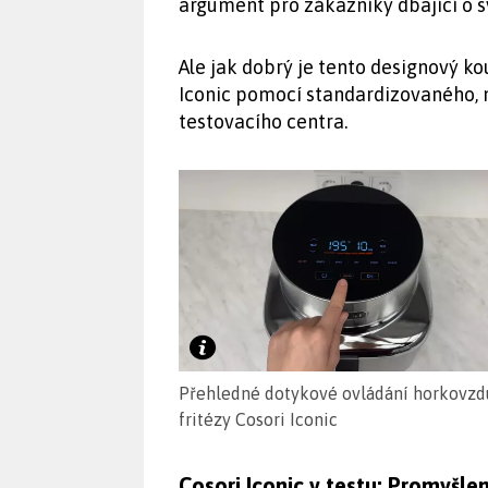
argument pro zákazníky dbající o s
Ale jak dobrý je tento designový ko
Iconic pomocí standardizovaného, 
testovacího centra.
Přehledné dotykové ovládání horkovz
fritézy Cosori Iconic
Cosori Iconic v testu: Promyšle