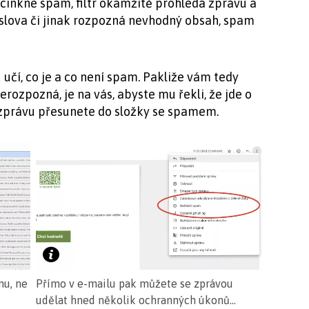
inkne spam, filtr okamžitě prohlédá zprávu a
 slova či jinak rozpozná nevhodný obsah, spam
učí, co je a co není spam. Pakliže vám tedy
erozpozná, je na vás, abyste mu řekli, že jde o
 zprávu přesunete do složky se spamem.
mu, ne
Přímo v e-mailu pak můžete se zprávou
udělat hned několik ochranných úkonů…