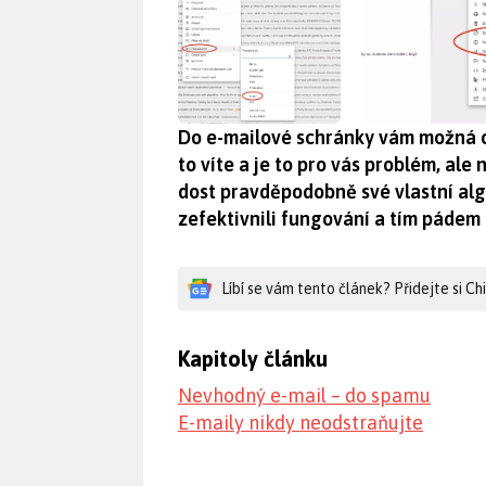
Do e-mailové schránky vám možná c
to víte a je to pro vás problém, ale 
dost pravděpodobně své vlastní alg
zefektivnili fungování a tím pádem
Líbí se vám tento článek? Přidejte si C
Kapitoly článku
Nevhodný e-mail – do spamu
E-maily nikdy neodstraňujte