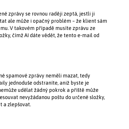
né zprávy se rovnou raději zeptá, jestli ji
at ale může i opačný problém – že klient sám
mu. V takovém případě musíte zprávu ze
žky, čímž AI dáte vědět, že tento e-mail od
asné spamové zprávy neměli mazat, tedy
ily jednoduše odstraníte, aniž byste je
r nemůže udělat žádný pokrok a příště může
řesouvat nevyžádanou poštu do určené složky,
t a zlepšovat.