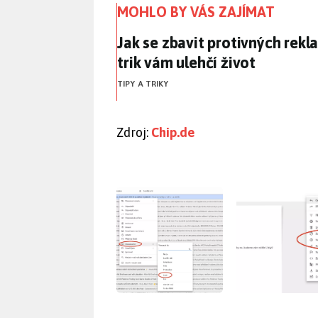
MOHLO BY VÁS ZAJÍMAT
Jak se zbavit protivných rek
Jak se zbavit protivných rek
trik vám ulehčí život
TIPY A TRIKY
Zdroj:
Chip.de