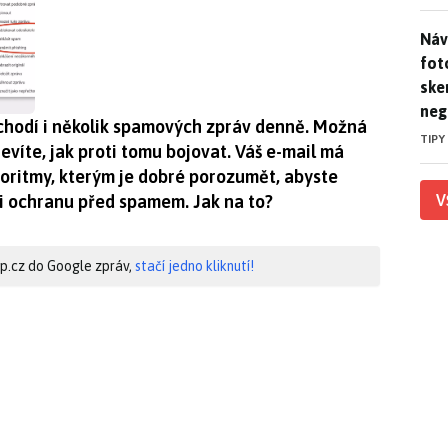
Náv
Náv
fot
ske
neg
hodí i několik spamových zpráv denně. Možná
TIPY
nevíte, jak proti tomu bojovat. Váš e-mail má
oritmy, kterým je dobré porozumět, abyste
V
 i ochranu před spamem. Jak na to?
hip.cz do Google zpráv,
stačí jedno kliknutí!