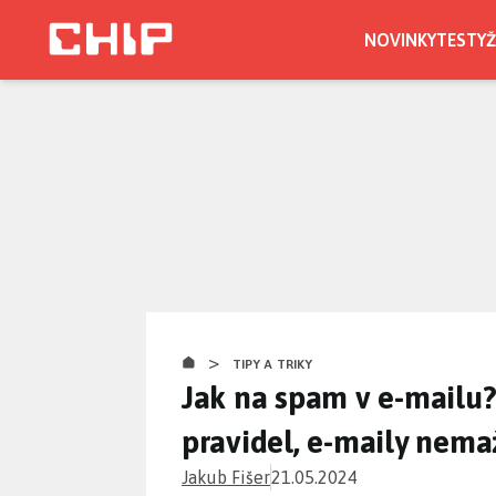
Přejít
k
NOVINKY
TESTY
Ž
hlavnímu
obsahu
>
TIPY A TRIKY
Jak na spam v e-mailu?
pravidel, e-maily nema
Jakub Fišer
21.05.2024