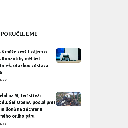
PORUČUJEME
 6 může zvýšit zájem o PS5. Konzolí by měl být dostatek, otáz
 6 může zvýšit zájem o
. Konzolí by měl být
tatek, otázkou zůstává
a
INKY
lal na AI, teď střeží přírodu. Šéf OpenAI poslal přes 100 mili
lal na AI, teď střeží
rodu. Šéf OpenAI poslal přes
 milionů na záchranu
vného orlího páru
INKY