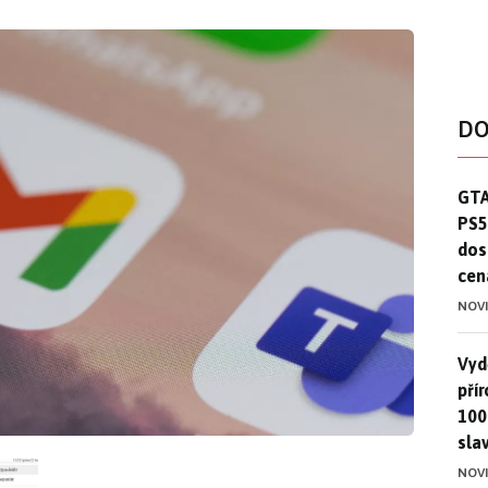
DO
GTA
GTA
PS5
dos
cen
NOV
Vydě
Vydě
pří
100
sla
NOV