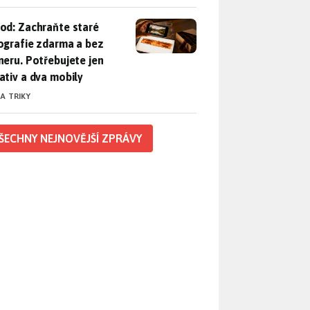
od: Zachraňte staré fotografie zdarma a bez skeneru. Potřebuje
od: Zachraňte staré
ografie zdarma a bez
neru. Potřebujete jen
ativ a dva mobily
 A TRIKY
ŠECHNY NEJNOVĚJŠÍ ZPRÁVY