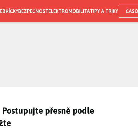
EBŘÍČKY
BEZPEČNOST
ELEKTROMOBILITA
TIPY A TRIKY
ČASO
 Postupujte přesně podle
žte