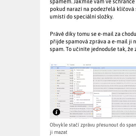
spamem. Jakmile vám ve schránce c
pokud narazí na podezřelá klíčová
umístí do speciální složky.
Právě díky tomu se e-mail za chodu 
přijde spamová zpráva a e-mail ji n
spam. To učiníte jednoduše tak, že
Obvykle stačí zprávu přesunout do spa
ji mazat