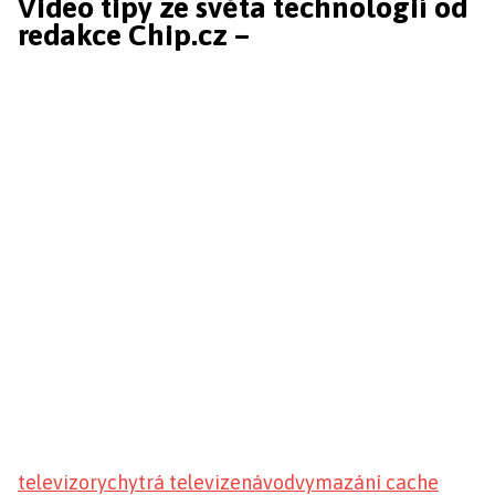
Video tipy ze světa technologií od
redakce Chip.cz –
televizory
chytrá televize
návod
vymazání cache