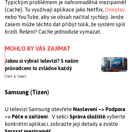
Typickým problémem je nahromaděná mezipaměť
(cache). Tu využívají aplikace jako Netflix,
Oneplay
nebo YouTube, aby se obsah načítal rychleji. Jenže
časem může těchto dat přibýt tolik, že systém spíš
brzdí. Řešení? Cache jednoduše vymazat.
MOHLO BY VÁS ZAJÍMAT
Jakou si vybrat televizi? S naším průvodcem to zvlád
Jakou si vybrat televizi? S naším
průvodcem to zvládne každý
TIPY A TRIKY
Samsung (Tizen)
U televizí Samsung otevřete
Nastavení –> Podpora
–> Péče o zařízení
. V sekci
Správa úložiště
vyberte
konkrétní aplikaci, zobrazte její detaily a zvolte
Smazat mezipaměť
.