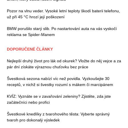
Pozor na vlnu veder. Vysoké letní teploty škodí baterii telefonu,
už při 45 °C hrozí její poškození
BMW porušilo starý slib. Po nastartování auta na vás vyskočí
reklama se Spider-Manem
DOPORUČENÉ ČLÁNKY
Nejlepší druhý život pro lák od okurek? Vložte do něj vejce a za
pár dní získáte výraznou chuťovku bez práce
Švestková sezona nabízí víc než povidla. Vyzkoušejte 30
receptů, v nichž si švestky rozumí s mákem či marcipánem
KVÍZ: Vyznáte se v zavařování zeleniny? Zjistěte, zda jste
začátečníci nebo profíci
Švestkové knedlíky z tvarohového těsta: Vyberte správný
tvaroh pro dokonalý výsledek