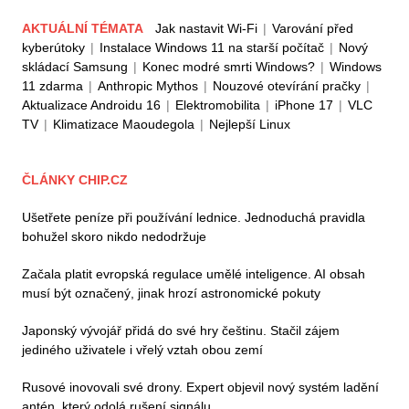
AKTUÁLNÍ TÉMATA
Jak nastavit Wi-Fi
|
Varování před
kyberútoky
|
Instalace Windows 11 na starší počítač
|
Nový
skládací Samsung
|
Konec modré smrti Windows?
|
Windows
11 zdarma
|
Anthropic Mythos
|
Nouzové otevírání pračky
|
Aktualizace Androidu 16
|
Elektromobilita
|
iPhone 17
|
VLC
TV
|
Klimatizace Maoudegola
|
Nejlepší Linux
ČLÁNKY CHIP.CZ
Ušetřete peníze při používání lednice. Jednoduchá pravidla
bohužel skoro nikdo nedodržuje
Začala platit evropská regulace umělé inteligence. AI obsah
musí být označený, jinak hrozí astronomické pokuty
Japonský vývojář přidá do své hry češtinu. Stačil zájem
jediného uživatele i vřelý vztah obou zemí
Rusové inovovali své drony. Expert objevil nový systém ladění
antén, který odolá rušení signálu