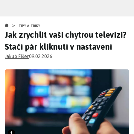
Přejít
k
hlavnímu
>
obsahu
TIPY A TRIKY
Jak zrychlit vaši chytrou televizi?
Stačí pár kliknutí v nastavení
Jakub Fišer
09.02.2026