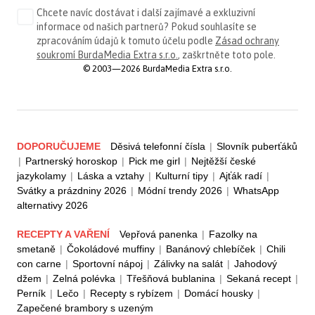
Chcete navíc dostávat i další zajímavé a exkluzivní
informace od našich partnerů? Pokud souhlasíte se
zpracováním údajů k tomuto účelu podle
Zásad ochrany
soukromí BurdaMedia Extra s.r.o.
, zaškrtněte toto pole.
© 2003—2026 BurdaMedia Extra s.r.o.
DOPORUČUJEME
Děsivá telefonní čísla
|
Slovník puberťáků
|
Partnerský horoskop
|
Pick me girl
|
Nejtěžší české
jazykolamy
|
Láska a vztahy
|
Kulturní tipy
|
Ajťák radí
|
Svátky a prázdniny 2026
|
Módní trendy 2026
|
WhatsApp
alternativy 2026
RECEPTY A VAŘENÍ
Vepřová panenka
|
Fazolky na
smetaně
|
Čokoládové muffiny
|
Banánový chlebíček
|
Chili
con carne
|
Sportovní nápoj
|
Zálivky na salát
|
Jahodový
džem
|
Zelná polévka
|
Třešňová bublanina
|
Sekaná recept
|
Perník
|
Lečo
|
Recepty s rybízem
|
Domácí housky
|
Zapečené brambory s uzeným