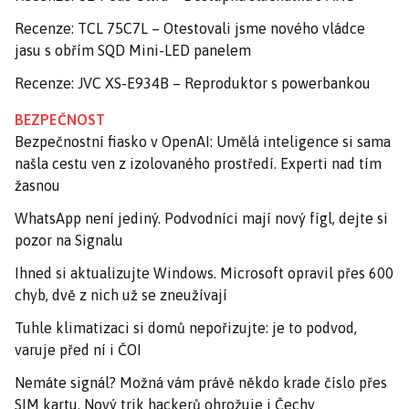
Recenze: TCL 75C7L – Otestovali jsme nového vládce
jasu s obřím SQD Mini-LED panelem
Recenze: JVC XS-E934B – Reproduktor s powerbankou
BEZPEČNOST
Bezpečnostní fiasko v OpenAI: Umělá inteligence si sama
našla cestu ven z izolovaného prostředí. Experti nad tím
žasnou
WhatsApp není jediný. Podvodníci mají nový fígl, dejte si
pozor na Signalu
Ihned si aktualizujte Windows. Microsoft opravil přes 600
chyb, dvě z nich už se zneužívají
Tuhle klimatizaci si domů nepořizujte: je to podvod,
varuje před ní i ČOI
Nemáte signál? Možná vám právě někdo krade číslo přes
SIM kartu. Nový trik hackerů ohrožuje i Čechy