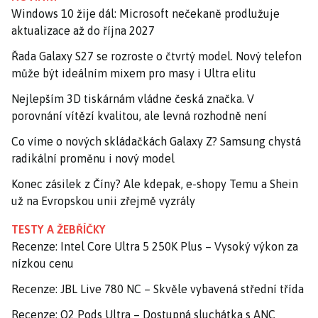
Windows 10 žije dál: Microsoft nečekaně prodlužuje
aktualizace až do října 2027
Řada Galaxy S27 se rozroste o čtvrtý model. Nový telefon
může být ideálním mixem pro masy i Ultra elitu
Nejlepším 3D tiskárnám vládne česká značka. V
porovnání vítězí kvalitou, ale levná rozhodně není
Co víme o nových skládačkách Galaxy Z? Samsung chystá
radikální proměnu i nový model
Konec zásilek z Číny? Ale kdepak, e-shopy Temu a Shein
už na Evropskou unii zřejmě vyzrály
TESTY A ŽEBŘÍČKY
Recenze: Intel Core Ultra 5 250K Plus – Vysoký výkon za
nízkou cenu
Recenze: JBL Live 780 NC – Skvěle vybavená střední třída
Recenze: O2 Pods Ultra – Dostupná sluchátka s ANC