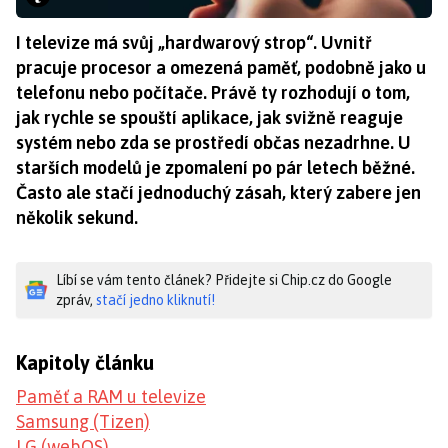
I televize má svůj „hardwarový strop“. Uvnitř
pracuje procesor a omezená paměť, podobně jako u
telefonu nebo počítače. Právě ty rozhodují o tom,
jak rychle se spouští aplikace, jak svižně reaguje
systém nebo zda se prostředí občas nezadrhne. U
starších modelů je zpomalení po pár letech běžné.
Často ale stačí jednoduchý zásah, který zabere jen
několik sekund.
Líbí se vám tento článek? Přidejte si Chip.cz do Google
zpráv,
stačí jedno kliknutí!
Kapitoly článku
Paměť a RAM u televize
Samsung (Tizen)
LG (webOS)