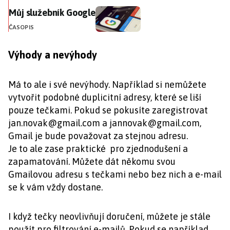
Můj služebník Google
Můj služebník Google
ČASOPIS
Výhody a nevýhody
Má to ale i své nevýhody. Například si nemůžete
vytvořit podobné duplicitní adresy, které se liší
pouze tečkami. Pokud se pokusíte zaregistrovat
jan.novak@gmail.com
a
jannovak@gmail.com
,
Gmail je bude považovat za stejnou adresu.
Je to ale zase praktické pro zjednodušení a
zapamatování. Můžete dát někomu svou
Gmailovou adresu s tečkami nebo bez nich a e-mail
se k vám vždy dostane.
I když tečky neovlivňují doručení, můžete je stále
použít pro filtrování e-mailů. Pokud se například