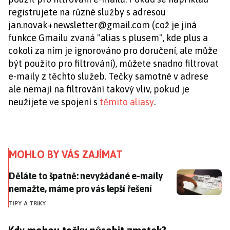
registrujete na různé služby s adresou
jan.novak+newsletter@gmail.com
(což je jiná
funkce Gmailu zvaná "alias s plusem", kde plus a
cokoli za ním je ignorováno pro doručení, ale může
být použito pro filtrování), můžete snadno filtrovat
e-maily z těchto služeb. Tečky samotné v adrese
ale nemají na filtrování takový vliv, pokud je
neužijete ve spojení s
těmito aliasy
.
MOHLO BY VÁS ZAJÍMAT
Děláte to špatně: nevyžádané e-maily nemažte, máme 
Děláte to špatně: nevyžádané e-maily
nemažte, máme pro vás lepší řešení
TIPY A TRIKY