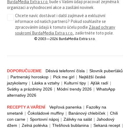
BurdaMedia Extra s.r.o.
bude s Vašimi údaji pracovat zejména k
organizaci a vyhodnocení akce a zasílání novinek.
Chcete navíc dostávat i další zajímavé a exkluzivní
informace od našich partnerů? Pokud souhlasíte se
zpracováním údajů k tomuto účelu podle
Zásad ochrany
soukromí BurdaMedia Extra s.r.o.
, zaškrtněte toto pole.
© 2003—2026 BurdaMedia Extra s.r.o.
DOPORUČUJEME
Děsivá telefonní čísla
|
Slovník puberťáků
|
Partnerský horoskop
|
Pick me girl
|
Nejtěžší české
jazykolamy
|
Láska a vztahy
|
Kulturní tipy
|
Ajťák radí
|
Svátky a prázdniny 2026
|
Módní trendy 2026
|
WhatsApp
alternativy 2026
RECEPTY A VAŘENÍ
Vepřová panenka
|
Fazolky na
smetaně
|
Čokoládové muffiny
|
Banánový chlebíček
|
Chili
con carne
|
Sportovní nápoj
|
Zálivky na salát
|
Jahodový
džem
|
Zelná polévka
|
Třešňová bublanina
|
Sekaná recept
|