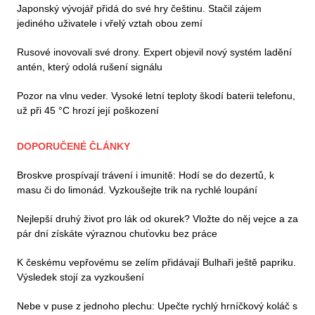
Japonský vývojář přidá do své hry češtinu. Stačil zájem
jediného uživatele i vřelý vztah obou zemí
Rusové inovovali své drony. Expert objevil nový systém ladění
antén, který odolá rušení signálu
Pozor na vlnu veder. Vysoké letní teploty škodí baterii telefonu,
už při 45 °C hrozí její poškození
DOPORUČENÉ ČLÁNKY
Broskve prospívají trávení i imunitě: Hodí se do dezertů, k
masu či do limonád. Vyzkoušejte trik na rychlé loupání
Nejlepší druhý život pro lák od okurek? Vložte do něj vejce a za
pár dní získáte výraznou chuťovku bez práce
K českému vepřovému se zelím přidávají Bulhaři ještě papriku.
Výsledek stojí za vyzkoušení
Nebe v puse z jednoho plechu: Upečte rychlý hrníčkový koláč s