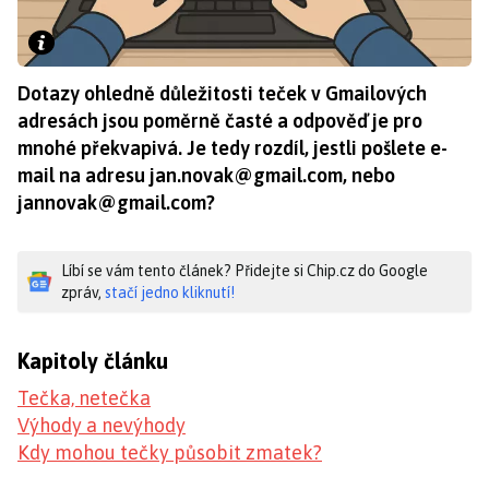
Dotazy ohledně důležitosti teček v Gmailových
adresách jsou poměrně časté a odpověď je pro
mnohé překvapivá. Je tedy rozdíl, jestli pošlete e-
mail na adresu
jan.novak@gmail.com
, nebo
jannovak@gmail.com
?
Líbí se vám tento článek? Přidejte si Chip.cz do Google
zpráv,
stačí jedno kliknutí!
Kapitoly článku
Tečka, netečka
Výhody a nevýhody
Kdy mohou tečky působit zmatek?