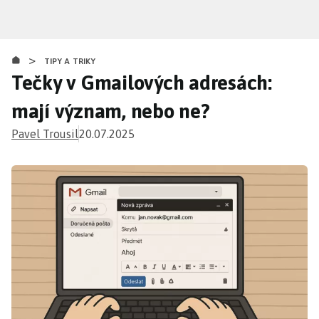
Přejít
k
hlavnímu
>
obsahu
TIPY A TRIKY
Tečky v Gmailových adresách:
mají význam, nebo ne?
Pavel Trousil
20.07.2025