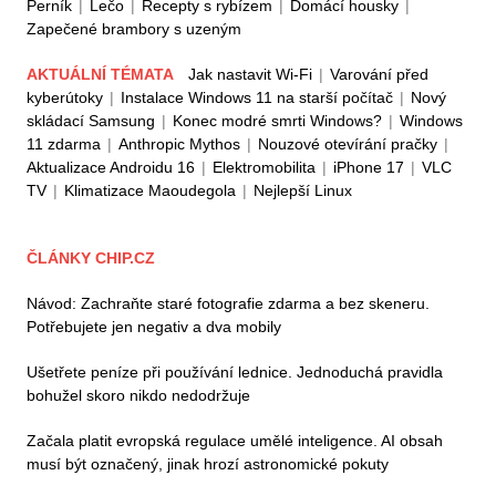
Perník
|
Lečo
|
Recepty s rybízem
|
Domácí housky
|
Zapečené brambory s uzeným
AKTUÁLNÍ TÉMATA
Jak nastavit Wi-Fi
|
Varování před
kyberútoky
|
Instalace Windows 11 na starší počítač
|
Nový
skládací Samsung
|
Konec modré smrti Windows?
|
Windows
11 zdarma
|
Anthropic Mythos
|
Nouzové otevírání pračky
|
Aktualizace Androidu 16
|
Elektromobilita
|
iPhone 17
|
VLC
TV
|
Klimatizace Maoudegola
|
Nejlepší Linux
ČLÁNKY CHIP.CZ
Návod: Zachraňte staré fotografie zdarma a bez skeneru.
Potřebujete jen negativ a dva mobily
Ušetřete peníze při používání lednice. Jednoduchá pravidla
bohužel skoro nikdo nedodržuje
Začala platit evropská regulace umělé inteligence. AI obsah
musí být označený, jinak hrozí astronomické pokuty