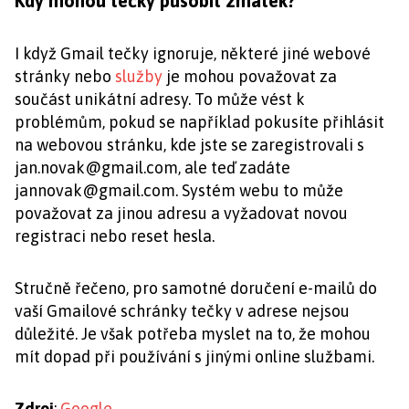
Kdy mohou tečky působit zmatek?
I když Gmail tečky ignoruje, některé jiné webové
stránky nebo
služby
je mohou považovat za
součást unikátní adresy. To může vést k
problémům, pokud se například pokusíte přihlásit
na webovou stránku, kde jste se zaregistrovali s
jan.novak@gmail.com
, ale teď zadáte
jannovak@gmail.com
. Systém webu to může
považovat za jinou adresu a vyžadovat novou
registraci nebo reset hesla.
Stručně řečeno, pro samotné doručení e-mailů do
vaší Gmailové schránky tečky v adrese nejsou
důležité. Je však potřeba myslet na to, že mohou
mít dopad při používání s jinými online službami.
Zdroj
:
Google