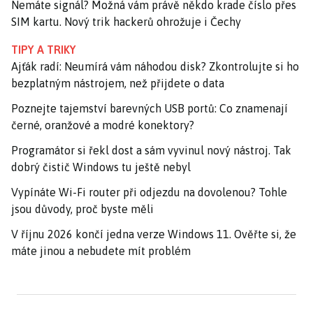
Nemáte signál? Možná vám právě někdo krade číslo přes
SIM kartu. Nový trik hackerů ohrožuje i Čechy
TIPY A TRIKY
Ajťák radí: Neumírá vám náhodou disk? Zkontrolujte si ho
bezplatným nástrojem, než přijdete o data
Poznejte tajemství barevných USB portů: Co znamenají
černé, oranžové a modré konektory?
Programátor si řekl dost a sám vyvinul nový nástroj. Tak
dobrý čistič Windows tu ještě nebyl
Vypínáte Wi-Fi router při odjezdu na dovolenou? Tohle
jsou důvody, proč byste měli
V říjnu 2026 končí jedna verze Windows 11. Ověřte si, že
máte jinou a nebudete mít problém