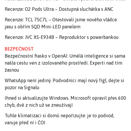
Recenze: O2 Pods Ultra – Dostupná sluchátka s ANC
Recenze: TCL 75C7L – Otestovali jsme nového vládce
jasu s obřím SQD Mini-LED panelem
Recenze: JVC XS-E934B – Reproduktor s powerbankou
BEZPEČNOST
Bezpečnostní fiasko v OpenAI: Umělá inteligence si sama
našla cestu ven z izolovaného prostředí. Experti nad tím
žasnou
WhatsApp není jediný. Podvodníci mají nový fígl, dejte si
pozor na Signalu
Ihned si aktualizujte Windows. Microsoft opravil přes 600
chyb, dvě z nich už se zneužívají
Tuhle klimatizaci si domů nepořizujte: je to podvod,
varuje před ní i ČOI