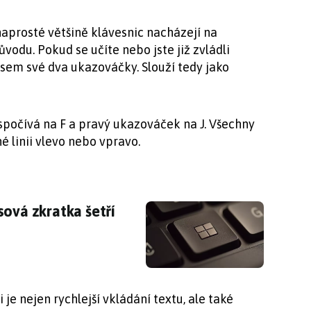
aprosté většině klávesnic nacházejí na
ůvodu. Pokud se učíte nebo jste již zvládli
 sem své dva ukazováčky. Slouží tedy jako
spočívá na F a pravý ukazováček na J. Všechny
é linii vlevo nebo vpravo.
sová zkratka šetří spoustu času
sová zkratka šetří
je nejen rychlejší vkládání textu, ale také