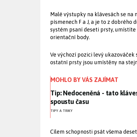
Malé výstupky na klávesách se na n
písmenech F a J, a je to z dobrého d
systém psaní deseti prsty, umístíte
orientační body.
Ve výchozí pozici levý ukazováček 
ostatní prsty jsou umístěny na stejn
MOHLO BY VÁS ZAJÍMAT
Tip: Nedoceněná - tato kláve
Tip: Nedoceněná - tato kláve
spoustu času
TIPY A TRIKY
Cílem schopnosti psát všema deseti 