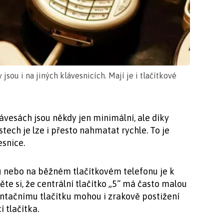
sou i na jiných klávesnicích. Mají je i tlačítkové
vesách jsou někdy jen minimální, ale díky
ch je lze i přesto nahmatat rychle. To je
esnice.
 nebo na běžném tlačítkovém telefonu je k
e si, že centrální tlačítko „5“ má často malou
ntačnímu tlačítku mohou i zrakově postižení
í tlačítka.