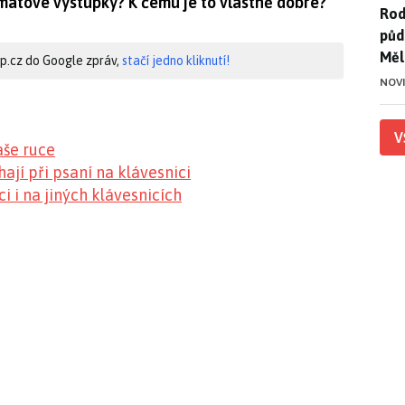
matové výstupky? K čemu je to vlastně dobré?
Rod
Rod
půd
Měl
hip.cz do Google zpráv,
stačí jedno kliknutí!
NOV
V
aše ruce
jí při psaní na klávesnici
ci i na jiných klávesnicích