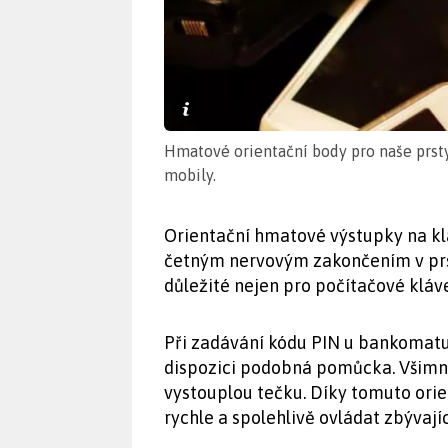
Hmatové orientační body pro naše prsty j
mobily.
Orientační hmatové výstupky na klá
četným nervovým zakončením v prste
důležité nejen pro počítačové kláv
Při zadávání kódu PIN u bankomatu
dispozici podobná pomůcka. Všimnět
vystouplou tečku. Díky tomuto orie
rychle a spolehlivě ovládat zbývajíc