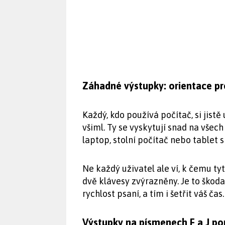
Záhadné výstupky: orientace pr
Každý, kdo používá počítač, si jist
všiml. Ty se vyskytují snad na všech
laptop, stolní počítač nebo tablet 
Ne každý uživatel ale ví, k čemu ty
dvě klávesy zvýrazněny. Je to škoda
rychlost psaní, a tím i šetřit váš čas.
Výstupky na písmenech F a J pom