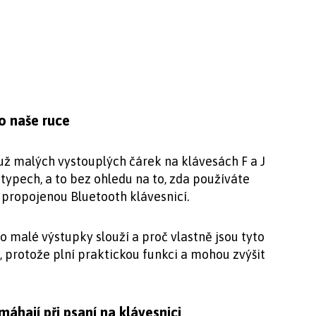
o naše ruce
ě už malých vystouplých čárek na klávesách F a J
 typech, a to bez ohledu na to, zda používáte
s propojenou Bluetooth klávesnicí.
to malé výstupky slouží a proč vlastně jsou tyto
, protože plní praktickou funkci a mohou zvýšit
áhají při psaní na klávesnici