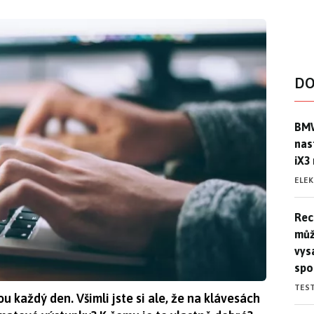
DO
BMW
BMW
nas
iX3
ELE
Rec
Rec
můž
vys
spo
TES
 každý den. Všimli jste si ale, že na klávesách