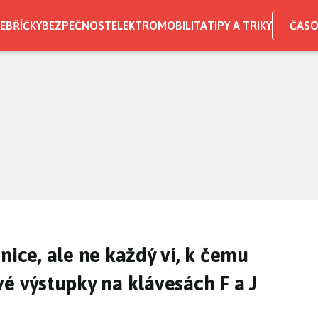
EBŘÍČKY
BEZPEČNOST
ELEKTROMOBILITA
TIPY A TRIKY
ČASO
nice, ale ne každý ví, k čemu
vé výstupky na klávesách F a J