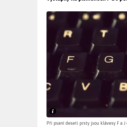
Při psaní deseti prsty jsou klávesy F a 