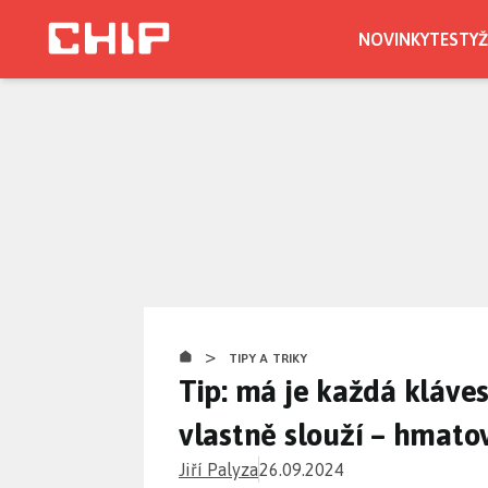
Přejít
k
NOVINKY
TESTY
Ž
hlavnímu
CHIP.CZ
obsahu
>
TIPY A TRIKY
Tip: má je každá kláves
vlastně slouží – hmato
Jiří Palyza
26.09.2024