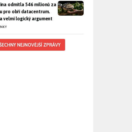
ina odmítla 546 milionů za půdu pro obří datacentrum. Měla 
ina odmítla 546 milionů za
u pro obří datacentrum.
a velmi logický argument
INKY
ŠECHNY NEJNOVĚJŠÍ ZPRÁVY