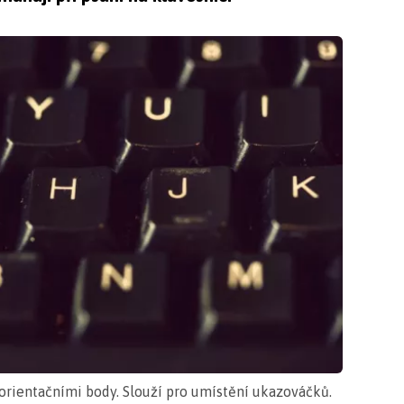
J orientačními body. Slouží pro umístění ukazováčků.