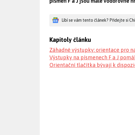
písmen F a J jsou malé vodorovné h
Líbí se vám tento článek? Přidejte si C
Kapitoly článku
Záhadné výstupky: orientace pro n
Výstupky na písmenech F a J pomáha
Orientační tlačítka bývají k dispozi