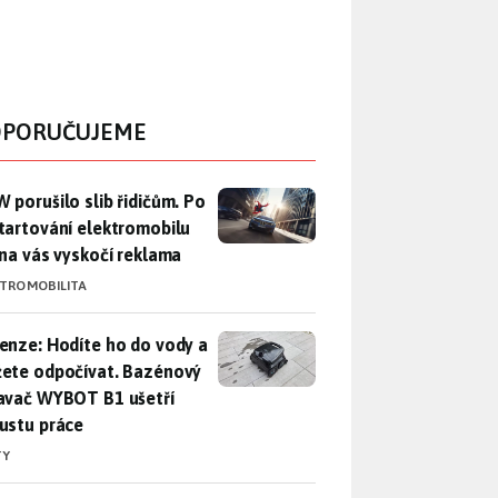
PORUČUJEME
 porušilo slib řidičům. Po nastartování elektromobilu iX3 na 
 porušilo slib řidičům. Po
tartování elektromobilu
 na vás vyskočí reklama
KTROMOBILITA
enze: Hodíte ho do vody a můžete odpočívat. Bazénový vysava
enze: Hodíte ho do vody a
ete odpočívat. Bazénový
avač WYBOT B1 ušetří
ustu práce
TY