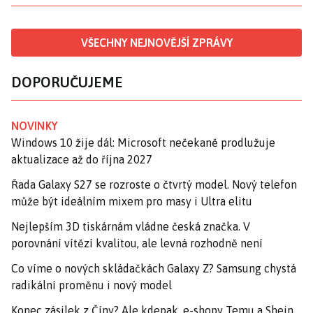
VŠECHNY NEJNOVĚJŠÍ ZPRÁVY
DOPORUČUJEME
NOVINKY
Windows 10 žije dál: Microsoft nečekaně prodlužuje
aktualizace až do října 2027
Řada Galaxy S27 se rozroste o čtvrtý model. Nový telefon
může být ideálním mixem pro masy i Ultra elitu
Nejlepším 3D tiskárnám vládne česká značka. V
porovnání vítězí kvalitou, ale levná rozhodně není
Co víme o nových skládačkách Galaxy Z? Samsung chystá
radikální proměnu i nový model
Konec zásilek z Číny? Ale kdepak, e-shopy Temu a Shein