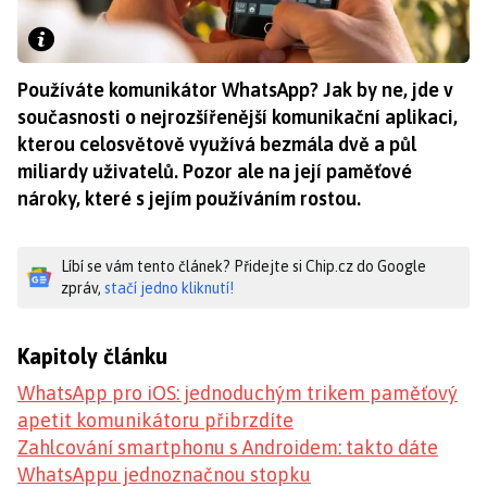
Používáte komunikátor WhatsApp? Jak by ne, jde v
současnosti o nejrozšířenější komunikační aplikaci,
kterou celosvětově využívá bezmála dvě a půl
miliardy uživatelů. Pozor ale na její paměťové
nároky, které s jejím používáním rostou.
Líbí se vám tento článek? Přidejte si Chip.cz do Google
zpráv,
stačí jedno kliknutí!
Kapitoly článku
WhatsApp pro iOS: jednoduchým trikem paměťový
apetit komunikátoru přibrzdíte
Zahlcování smartphonu s Androidem: takto dáte
WhatsAppu jednoznačnou stopku