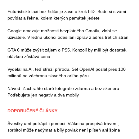
Futuristické taxi bez řidiče je zase o krok blíž. Bude si s vámi
povídat a řekne, kolem kterých památek jedete
Google omezuje možnosti bezplatného Gmailu, zlobí se
uživatelé. V lednu ukončí odesílání zpráv z adres třetích stran
GTA 6 může zvýšit zájem o PS5. Konzolí by měl být dostatek,
otázkou zůstává cena
Vydělal na AI, teď střeží přírodu. Šéf OpenAI poslal přes 100
milionů na záchranu slavného orlího páru
Návod: Zachraňte staré fotografie zdarma a bez skeneru.
Potřebujete jen negativ a dva mobily
DOPORUČENÉ ČLÁNKY
Švestky umí potrápit i pomoci. Vláknina prospívá trávení,
sorbitol může nadýmat a bílý povlak není plíseň ani špína