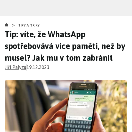
Přejít
k
hlavnímu
>
obsahu
TIPY A TRIKY
Tip: víte, že WhatsApp
spotřebovává více paměti, než by
musel? Jak mu v tom zabránit
Jiří Palyza
19.12.2023