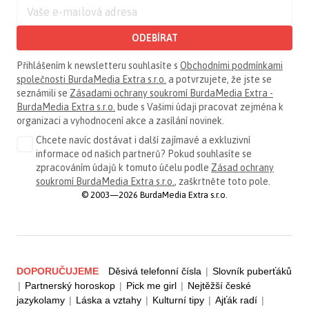
ODEBÍRAT
Přihlášením k newsletteru souhlasíte s
Obchodními podmínkami
společnosti BurdaMedia Extra s.r.o.
a potvrzujete, že jste se
seznámili se
Zásadami ochrany soukromí BurdaMedia Extra -
BurdaMedia Extra s.r.o.
bude s Vašimi údaji pracovat zejména k
organizaci a vyhodnocení akce a zasílání novinek.
Chcete navíc dostávat i další zajímavé a exkluzivní
informace od našich partnerů? Pokud souhlasíte se
zpracováním údajů k tomuto účelu podle
Zásad ochrany
soukromí BurdaMedia Extra s.r.o.
, zaškrtněte toto pole.
© 2003—2026 BurdaMedia Extra s.r.o.
DOPORUČUJEME
Děsivá telefonní čísla
|
Slovník puberťáků
|
Partnerský horoskop
|
Pick me girl
|
Nejtěžší české
jazykolamy
|
Láska a vztahy
|
Kulturní tipy
|
Ajťák radí
|