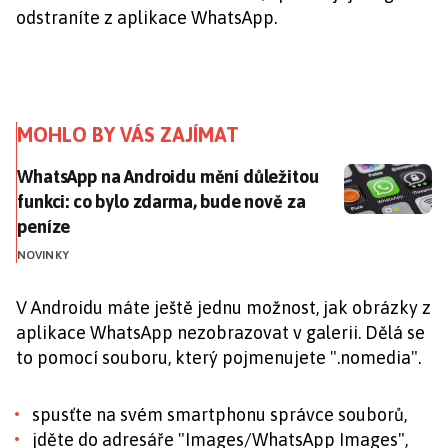
odstraníte z aplikace WhatsApp.
MOHLO BY VÁS ZAJÍMAT
WhatsApp na Androidu mění důležitou funkci: co bylo
WhatsApp na Androidu mění důležitou
funkci: co bylo zdarma, bude nově za
peníze
NOVINKY
V Androidu máte ještě jednu možnost, jak obrázky z
aplikace WhatsApp nezobrazovat v galerii. Dělá se
to pomocí souboru, který pojmenujete ".nomedia".
spusťte na svém smartphonu správce souborů,
jděte do adresáře "Images/WhatsApp Images",