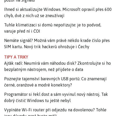
pozor na Signalu
Ihned si aktualizujte Windows. Microsoft opravil přes 600
chyb, dvě z nich už se zneužívají
Tuhle klimatizaci si domů nepořizujte: je to podvod,
varuje před ní i ČOI
Nemáte signál? Možná vám právě někdo krade číslo přes
SIM kartu. Nový trik hackerů ohrožuje i Čechy
TIPY A TRIKY
Ajťák radí: Neumírá vám náhodou disk? Zkontrolujte si ho
bezplatným nástrojem, než přijdete o data
Poznejte tajemství barevných USB portů: Co znamenají
černé, oranžové a modré konektory?
Programátor si řekl dost a sám vyvinul nový nástroj. Tak
dobrý čistič Windows tu ještě nebyl
Vypínáte Wi-Fi router při odjezdu na dovolenou? Tohle