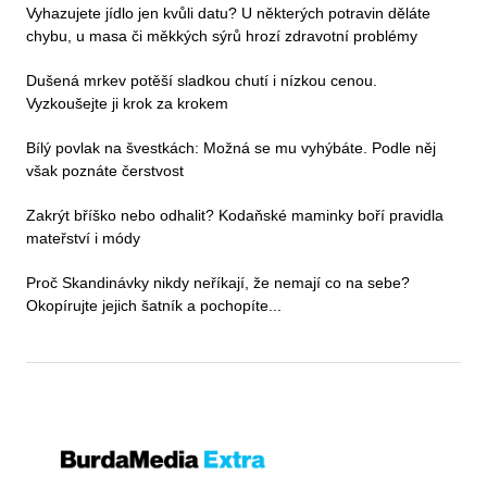
Vyhazujete jídlo jen kvůli datu? U některých potravin děláte
chybu, u masa či měkkých sýrů hrozí zdravotní problémy
Dušená mrkev potěší sladkou chutí i nízkou cenou.
Vyzkoušejte ji krok za krokem
Bílý povlak na švestkách: Možná se mu vyhýbáte. Podle něj
však poznáte čerstvost
Zakrýt bříško nebo odhalit? Kodaňské maminky boří pravidla
mateřství i módy
Proč Skandinávky nikdy neříkají, že nemají co na sebe?
Okopírujte jejich šatník a pochopíte...