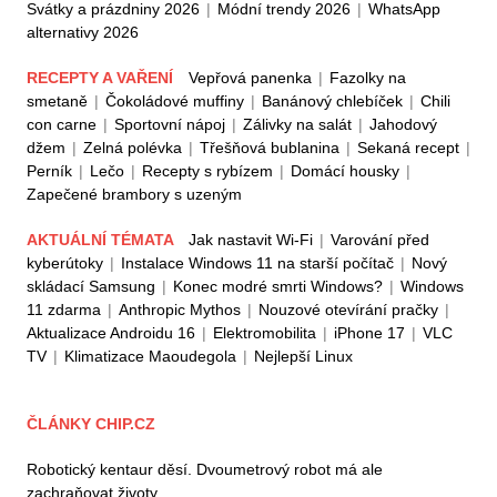
Svátky a prázdniny 2026
|
Módní trendy 2026
|
WhatsApp
alternativy 2026
RECEPTY A VAŘENÍ
Vepřová panenka
|
Fazolky na
smetaně
|
Čokoládové muffiny
|
Banánový chlebíček
|
Chili
con carne
|
Sportovní nápoj
|
Zálivky na salát
|
Jahodový
džem
|
Zelná polévka
|
Třešňová bublanina
|
Sekaná recept
|
Perník
|
Lečo
|
Recepty s rybízem
|
Domácí housky
|
Zapečené brambory s uzeným
AKTUÁLNÍ TÉMATA
Jak nastavit Wi-Fi
|
Varování před
kyberútoky
|
Instalace Windows 11 na starší počítač
|
Nový
skládací Samsung
|
Konec modré smrti Windows?
|
Windows
11 zdarma
|
Anthropic Mythos
|
Nouzové otevírání pračky
|
Aktualizace Androidu 16
|
Elektromobilita
|
iPhone 17
|
VLC
TV
|
Klimatizace Maoudegola
|
Nejlepší Linux
ČLÁNKY CHIP.CZ
Robotický kentaur děsí. Dvoumetrový robot má ale
zachraňovat životy