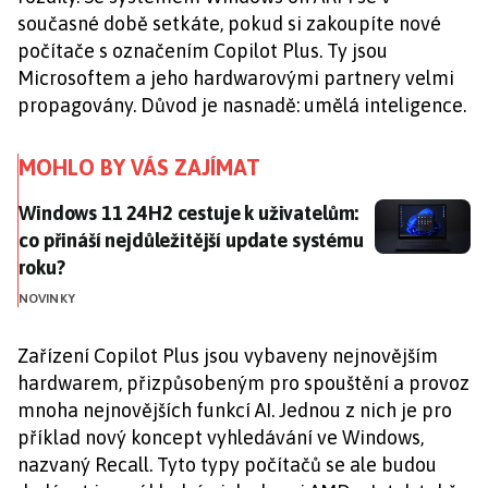
současné době setkáte, pokud si zakoupíte nové
počítače s označením Copilot Plus. Ty jsou
Microsoftem a jeho hardwarovými partnery velmi
propagovány. Důvod je nasnadě: umělá inteligence.
MOHLO BY VÁS ZAJÍMAT
Windows 11 24H2 cestuje k uživatelům: co přináší nej
Windows 11 24H2 cestuje k uživatelům:
co přináší nejdůležitější update systému
roku?
NOVINKY
Zařízení Copilot Plus jsou vybaveny nejnovějším
hardwarem, přizpůsobeným pro spouštění a provoz
mnoha nejnovějších funkcí AI. Jednou z nich je pro
příklad nový koncept vyhledávání ve Windows,
nazvaný Recall. Tyto typy počítačů se ale budou