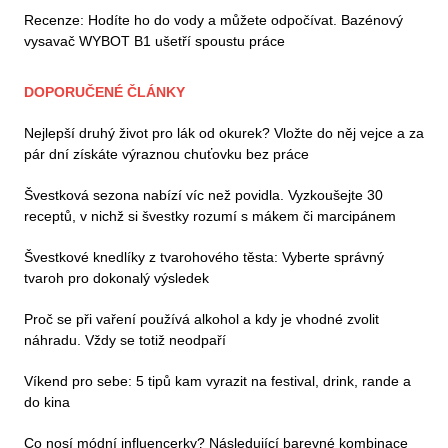
Recenze: Hodíte ho do vody a můžete odpočívat. Bazénový
vysavač WYBOT B1 ušetří spoustu práce
DOPORUČENÉ ČLÁNKY
Nejlepší druhý život pro lák od okurek? Vložte do něj vejce a za
pár dní získáte výraznou chuťovku bez práce
Švestková sezona nabízí víc než povidla. Vyzkoušejte 30
receptů, v nichž si švestky rozumí s mákem či marcipánem
Švestkové knedlíky z tvarohového těsta: Vyberte správný
tvaroh pro dokonalý výsledek
Proč se při vaření používá alkohol a kdy je vhodné zvolit
náhradu. Vždy se totiž neodpaří
Víkend pro sebe: 5 tipů kam vyrazit na festival, drink, rande a
do kina
Co nosí módní influencerky? Následující barevné kombinace