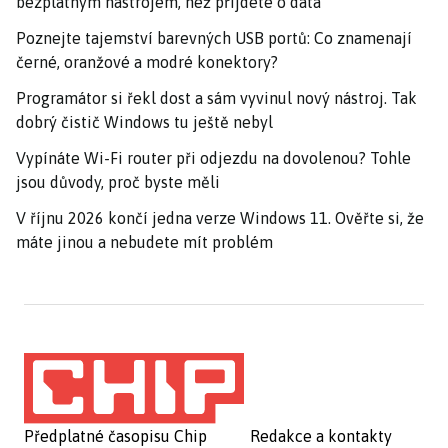
bezplatným nástrojem, než přijdete o data
Poznejte tajemství barevných USB portů: Co znamenají
černé, oranžové a modré konektory?
Programátor si řekl dost a sám vyvinul nový nástroj. Tak
dobrý čistič Windows tu ještě nebyl
Vypínáte Wi-Fi router při odjezdu na dovolenou? Tohle
jsou důvody, proč byste měli
V říjnu 2026 končí jedna verze Windows 11. Ověřte si, že
máte jinou a nebudete mít problém
Předplatné časopisu Chip
Redakce a kontakty