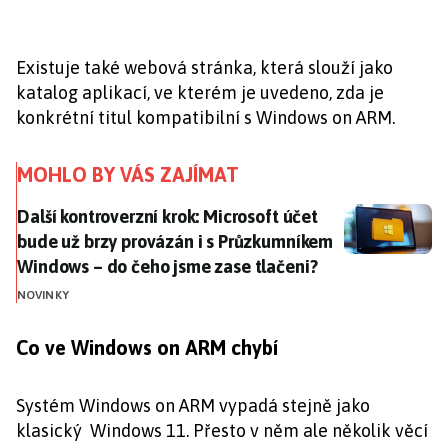
Existuje také webová stránka, která slouží jako
katalog aplikací, ve kterém je uvedeno, zda je
konkrétní titul kompatibilní s Windows on ARM.
MOHLO BY VÁS ZAJÍMAT
Další kontroverzní krok: Microsoft účet bude už brz
Další kontroverzní krok: Microsoft účet
bude už brzy provázán i s Průzkumníkem
Windows – do čeho jsme zase tlačeni?
NOVINKY
Co ve Windows on ARM chybí
Systém Windows on ARM vypadá stejně jako
klasický Windows 11. Přesto v něm ale několik věcí