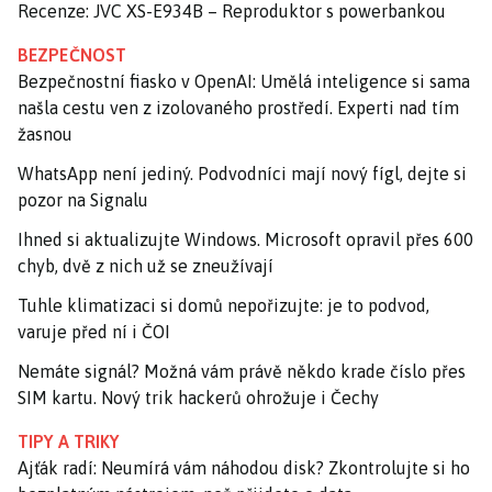
Recenze: JVC XS-E934B – Reproduktor s powerbankou
BEZPEČNOST
Bezpečnostní fiasko v OpenAI: Umělá inteligence si sama
našla cestu ven z izolovaného prostředí. Experti nad tím
žasnou
WhatsApp není jediný. Podvodníci mají nový fígl, dejte si
pozor na Signalu
Ihned si aktualizujte Windows. Microsoft opravil přes 600
chyb, dvě z nich už se zneužívají
Tuhle klimatizaci si domů nepořizujte: je to podvod,
varuje před ní i ČOI
Nemáte signál? Možná vám právě někdo krade číslo přes
SIM kartu. Nový trik hackerů ohrožuje i Čechy
TIPY A TRIKY
Ajťák radí: Neumírá vám náhodou disk? Zkontrolujte si ho