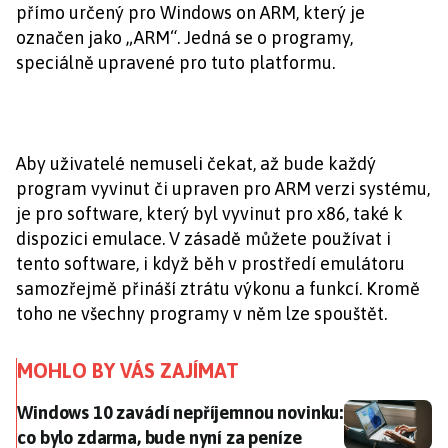
přímo určený pro Windows on ARM, který je
označen jako „ARM“. Jedná se o programy,
speciálně upravené pro tuto platformu.
Aby uživatelé nemuseli čekat, až bude každý
program vyvinut či upraven pro ARM verzi systému,
je pro software, který byl vyvinut pro x86, také k
dispozici emulace. V zásadě můžete používat i
tento software, i když běh v prostředí emulátoru
samozřejmě přináší ztrátu výkonu a funkcí. Kromě
toho ne všechny programy v něm lze spouštět.
MOHLO BY VÁS ZAJÍMAT
Windows 10 zavádí nepříjemnou novinku: co bylo zda
Windows 10 zavádí nepříjemnou novinku:
co bylo zdarma, bude nyní za peníze