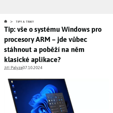
Přejít
k
hlavnímu
>
obsahu
TIPY A TRIKY
Tip: vše o systému Windows pro
procesory ARM – jde vůbec
stáhnout a poběží na něm
klasické aplikace?
Jiří Palyza
07.10.2024