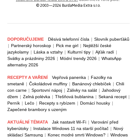
© 2003—2026 BurdaMedia Extra s.r.o.
DOPORUČUJEME
Děsivá telefonní čísla
|
Slovník puberťáků
|
Partnerský horoskop
|
Pick me girl
|
Nejtěžší české
jazykolamy
|
Láska a vztahy
|
Kulturní tipy
|
Ajťák radí
|
Svátky a prázdniny 2026
|
Módní trendy 2026
|
WhatsApp
alternativy 2026
RECEPTY A VAŘENÍ
Vepřová panenka
|
Fazolky na
smetaně
|
Čokoládové muffiny
|
Banánový chlebíček
|
Chili
con carne
|
Sportovní nápoj
|
Zálivky na salát
|
Jahodový
džem
|
Zelná polévka
|
Třešňová bublanina
|
Sekaná recept
|
Perník
|
Lečo
|
Recepty s rybízem
|
Domácí housky
|
Zapečené brambory s uzeným
AKTUÁLNÍ TÉMATA
Jak nastavit Wi-Fi
|
Varování před
kyberútoky
|
Instalace Windows 11 na starší počítač
|
Nový
skládací Samsung
|
Konec modré smrti Windows?
|
Windows