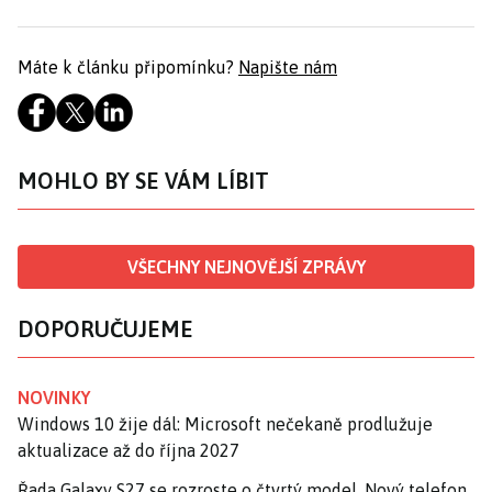
Máte k článku připomínku?
Napište nám
MOHLO BY SE VÁM LÍBIT
VŠECHNY NEJNOVĚJŠÍ ZPRÁVY
DOPORUČUJEME
NOVINKY
Windows 10 žije dál: Microsoft nečekaně prodlužuje
aktualizace až do října 2027
Řada Galaxy S27 se rozroste o čtvrtý model. Nový telefon