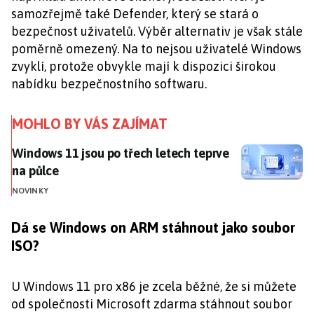
samozřejmě také Defender, který se stará o
bezpečnost uživatelů. Výběr alternativ je však stále
poměrně omezený. Na to nejsou uživatelé Windows
zvyklí, protože obvykle mají k dispozici širokou
nabídku bezpečnostního softwaru.
MOHLO BY VÁS ZAJÍMAT
Windows 11 jsou po třech letech teprve na půlce
Windows 11 jsou po třech letech teprve
na půlce
NOVINKY
Dá se Windows on ARM stáhnout jako soubor
ISO?
U Windows 11 pro x86 je zcela běžné, že si můžete
od společnosti Microsoft zdarma stáhnout soubor