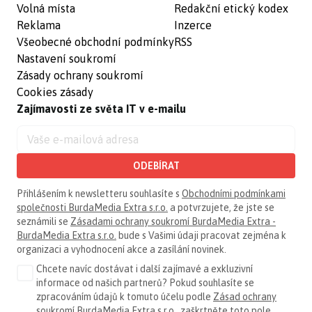
Volná místa
Redakční etický kodex
Reklama
Inzerce
Všeobecné obchodní podmínky
RSS
Nastavení soukromí
Zásady ochrany soukromí
Cookies zásady
Zajímavosti ze světa IT v e-mailu
ODEBÍRAT
Přihlášením k newsletteru souhlasíte s
Obchodními podmínkami
společnosti BurdaMedia Extra s.r.o.
a potvrzujete, že jste se
seznámili se
Zásadami ochrany soukromí BurdaMedia Extra -
BurdaMedia Extra s.r.o.
bude s Vašimi údaji pracovat zejména k
organizaci a vyhodnocení akce a zasílání novinek.
Chcete navíc dostávat i další zajímavé a exkluzivní
informace od našich partnerů? Pokud souhlasíte se
zpracováním údajů k tomuto účelu podle
Zásad ochrany
soukromí BurdaMedia Extra s.r.o.
, zaškrtněte toto pole.