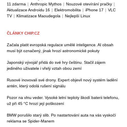
11 zdarma
|
Anthropic Mythos
|
Nouzové otevírání pračky
|
Aktualizace Androidu 16
|
Elektromobilita
|
iPhone 17
|
VLC
TV
|
Klimatizace Maoudegola
|
Nejlepší Linux
ČLÁNKY CHIP.CZ
Začala platit evropská regulace umělé inteligence. AI obsah
musí být označený, jinak hrozí astronomické pokuty
Japonský vývojář přidá do své hry češtinu. Stačil zájem
jediného uživatele i vřelý vztah obou zemí
Rusové inovovali své drony. Expert objevil nový systém ladění
antén, který odolá rušení signálu
Pozor na vlnu veder. Vysoké letní teploty škodí baterii telefonu,
už při 45 °C hrozí její poškození
BMW porušilo starý slib. Po nastartování auta na vás vyskočí
reklama se Spider-Manem