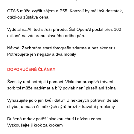
GTA 6 může zvýšit zájem o PS5. Konzolí by měl být dostatek,
otázkou zůstává cena
Vydělal na AI, teď střeží přírodu. Šéf OpenAI poslal přes 100
milionů na záchranu slavného orlího páru
Návod: Zachraňte staré fotografie zdarma a bez skeneru.
Potřebujete jen negativ a dva mobily
DOPORUČENÉ ČLÁNKY
Švestky umí potrápit i pomoci. Vláknina prospívá trávení,
sorbitol může nadýmat a bílý povlak není plíseň ani špína
Vyhazujete jídlo jen kvůli datu? U některých potravin děláte
chybu, u masa či měkkých sýrů hrozí zdravotní problémy
Dušená mrkev potěší sladkou chutí i nízkou cenou.
Vyzkoušejte ji krok za krokem