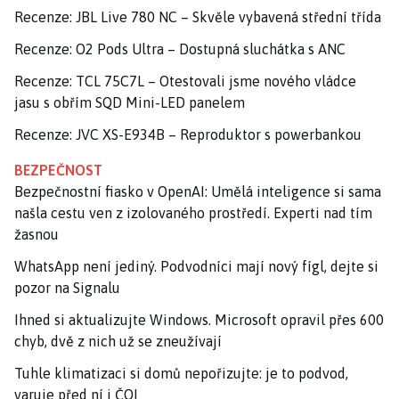
Recenze: JBL Live 780 NC – Skvěle vybavená střední třída
Recenze: O2 Pods Ultra – Dostupná sluchátka s ANC
Recenze: TCL 75C7L – Otestovali jsme nového vládce
jasu s obřím SQD Mini-LED panelem
Recenze: JVC XS-E934B – Reproduktor s powerbankou
BEZPEČNOST
Bezpečnostní fiasko v OpenAI: Umělá inteligence si sama
našla cestu ven z izolovaného prostředí. Experti nad tím
žasnou
WhatsApp není jediný. Podvodníci mají nový fígl, dejte si
pozor na Signalu
Ihned si aktualizujte Windows. Microsoft opravil přes 600
chyb, dvě z nich už se zneužívají
Tuhle klimatizaci si domů nepořizujte: je to podvod,
varuje před ní i ČOI