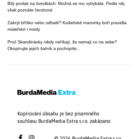
Bílý povlak na švestkách: Možná se mu vyhýbáte. Podle něj
však poznáte čerstvost
Zakrýt bříško nebo odhalit? Kodaňské maminky boří pravidla
mateřství i módy
Proč Skandinávky nikdy neříkají, že nemají co na sebe?
Okopírujte jejich šatník a pochopíte...
Kopírování obsahu je bez písemného
souhlasu BurdaMedia Extra s.r.o. zakázano
© 2026 BurdaMedia Extra s.r.o.