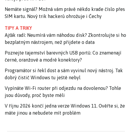
Nemáte signál? Možná vám právě někdo krade číslo přes
SIM kartu. Nový trik hackerů ohrožuje i Čechy
TIPY A TRIKY
Ajťák radí: Neumírá vám náhodou disk? Zkontrolujte si ho
bezplatným nástrojem, než přijdete o data
Poznejte tajemství barevných USB portů: Co znamenají
černé, oranžové a modré konektory?
Programátor si řekl dost a sám vyvinul nový nástroj. Tak
dobrý čistič Windows tu ještě nebyl
Vypínáte Wi-Fi router při odjezdu na dovolenou? Tohle
jsou důvody, proč byste měli
V říjnu 2026 končí jedna verze Windows 11. Ověřte si, že
máte jinou a nebudete mít problém