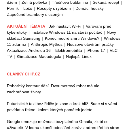
džem
|
Zelná polévka
|
Třešňová bublanina
|
Sekaná recept
|
Perník
|
Lečo
|
Recepty s rybízem
|
Domácí housky
|
Zapečené brambory s uzeným
AKTUÁLNÍ TÉMATA
Jak nastavit Wi-Fi
|
Varování před
kyberútoky
|
Instalace Windows 11 na starší počítač
|
Nový
skládací Samsung
|
Konec modré smrti Windows?
|
Windows
11 zdarma
|
Anthropic Mythos
|
Nouzové otevírání pračky
|
Aktualizace Androidu 16
|
Elektromobilita
|
iPhone 17
|
VLC
TV
|
Klimatizace Maoudegola
|
Nejlepší Linux
ČLÁNKY CHIP.CZ
Robotický kentaur děsí. Dvoumetrový robot má ale
zachraňovat životy
Futuristické taxi bez řidiče je zase o krok blíž. Bude si s vámi
povídat a řekne, kolem kterých památek jedete
Google omezuje možnosti bezplatného Gmailu, zlobí se
uživatelé. V lednu ukončí odesílání zpráv z adres třetích stran