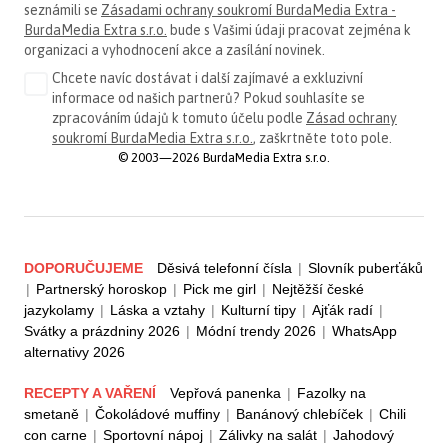
seznámili se
Zásadami ochrany soukromí BurdaMedia Extra -
BurdaMedia Extra s.r.o.
bude s Vašimi údaji pracovat zejména k
organizaci a vyhodnocení akce a zasílání novinek.
Chcete navíc dostávat i další zajímavé a exkluzivní
informace od našich partnerů? Pokud souhlasíte se
zpracováním údajů k tomuto účelu podle
Zásad ochrany
soukromí BurdaMedia Extra s.r.o.
, zaškrtněte toto pole.
© 2003—2026 BurdaMedia Extra s.r.o.
DOPORUČUJEME
Děsivá telefonní čísla
|
Slovník puberťáků
|
Partnerský horoskop
|
Pick me girl
|
Nejtěžší české
jazykolamy
|
Láska a vztahy
|
Kulturní tipy
|
Ajťák radí
|
Svátky a prázdniny 2026
|
Módní trendy 2026
|
WhatsApp
alternativy 2026
RECEPTY A VAŘENÍ
Vepřová panenka
|
Fazolky na
smetaně
|
Čokoládové muffiny
|
Banánový chlebíček
|
Chili
con carne
|
Sportovní nápoj
|
Zálivky na salát
|
Jahodový