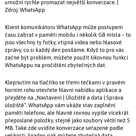
umožní rychle promazat největší konverzace. |
Zdroj: WhatsApp
Klient komunikátoru WhatsApp může postupem
času zabrat v paměti mobilu i několik GB místa – to
jsou všechny ty fotky, vtipná videa nebo hlasové
zprávy, co si každý den posíláme. Když to pro vás
začne být problém, můžete použít šikovnou funkci
WhatsAppu na pročištění zbytečných dat.
Klepnutím na tlačítko se třemi tečkami v pravém
horním rohu otevřete hlavní nabídku aplikace a
přejděte na „Nastavení | Úložiště a data | Správa
úložiště“. WhatsApp vám ukáže stav zaplnění
paměti telefonu, ale hlavně rovnou vypíše vícekrát
přeposlané položky, stejně jako soubory větší než 5
MB. Také zde uvidíte konverzace seřazené podle
velikosti. Snadno pak můžete zbytečná data