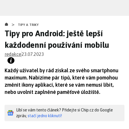
Přejít
k
hlavnímu
>
obsahu
TIPY A TRIKY
Tipy pro Android: ještě lepší
každodenní používání mobilu
redakce
23.07.2023
Každý uživatel by rád získal ze svého smartphonu
maximum. Nabízíme pár tipů, které vám pomohou
změnit ikony aplikací, které se vám nemusí líbit,
nebo uvolnit zaplněné paměťové úložiště.
Líbí se vám tento článek? Přidejte si Chip.cz do Google
zpráv,
stačí jedno kliknutí!