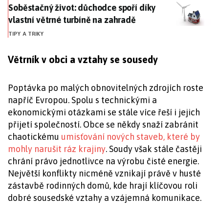
Soběstačný život: důchodce spoří díky vlastní větrné 
Soběstačný život: důchodce spoří díky
vlastní větrné turbíně na zahradě
TIPY A TRIKY
Větrník v obci a vztahy se sousedy
Poptávka po malých obnovitelných zdrojích roste
napříč Evropou. Spolu s technickými a
ekonomickými otázkami se stále více řeší i jejich
přijetí společností. Obce se někdy snaží zabránit
chaotickému
umisťování nových staveb, které by
mohly narušit ráz krajiny
. Soudy však stále častěji
chrání právo jednotlivce na výrobu čisté energie.
Největší konflikty nicméně vznikají právě v husté
zástavbě rodinných domů, kde hrají klíčovou roli
dobré sousedské vztahy a vzájemná komunikace.