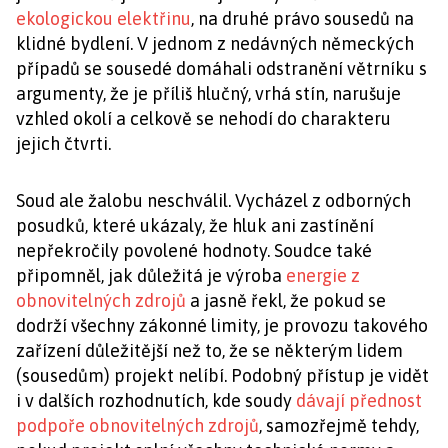
ekologickou elektřinu
, na druhé právo sousedů na
klidné bydlení. V jednom z nedávných německých
případů se sousedé domáhali odstranění větrníku s
argumenty, že je příliš hlučný, vrhá stín, narušuje
vzhled okolí a celkově se nehodí do charakteru
jejich čtvrti.
Soud ale žalobu neschválil. Vycházel z odborných
posudků, které ukázaly, že hluk ani zastínění
nepřekročily povolené hodnoty. Soudce také
připomněl, jak důležitá je výroba
energie z
obnovitelných zdrojů
a jasně řekl, že pokud se
dodrží všechny zákonné limity, je provozu takového
zařízení důležitější než to, že se některým lidem
(sousedům) projekt nelíbí. Podobný přístup je vidět
i v dalších rozhodnutích, kde soudy
dávají přednost
podpoře obnovitelných zdrojů
, samozřejmě tehdy,