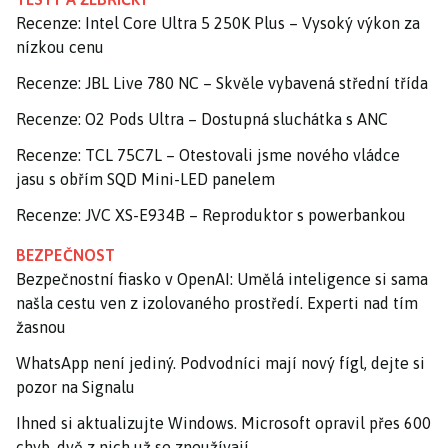
Recenze: Intel Core Ultra 5 250K Plus – Vysoký výkon za
nízkou cenu
Recenze: JBL Live 780 NC – Skvěle vybavená střední třída
Recenze: O2 Pods Ultra – Dostupná sluchátka s ANC
Recenze: TCL 75C7L – Otestovali jsme nového vládce
jasu s obřím SQD Mini-LED panelem
Recenze: JVC XS-E934B – Reproduktor s powerbankou
BEZPEČNOST
Bezpečnostní fiasko v OpenAI: Umělá inteligence si sama
našla cestu ven z izolovaného prostředí. Experti nad tím
žasnou
WhatsApp není jediný. Podvodníci mají nový fígl, dejte si
pozor na Signalu
Ihned si aktualizujte Windows. Microsoft opravil přes 600
chyb, dvě z nich už se zneužívají