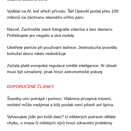
Vydělal na AI, teď střeží přírodu. Šéf OpenAI poslal přes 100
milionů na záchranu slavného orlího páru
Návod: Zachraňte staré fotografie zdarma a bez skeneru.
Potřebujete jen negativ a dva mobily
Ušetřete peníze při používání lednice. Jednoduchá pravidla
bohužel skoro nikdo nedodržuje
Začala platit evropská regulace umělé inteligence. AI obsah
musí být označený, jinak hrozí astronomické pokuty
DOPORUČENÉ ČLÁNKY
Švestky umí potrápit i pomoci. Vláknina prospívá trávení,
sorbitol může nadýmat a bílý povlak není plíseň ani špína
Vyhazujete jídlo jen kvůli datu? U některých potravin děláte
chybu, u masa či měkkých sýrů hrozí zdravotní problémy