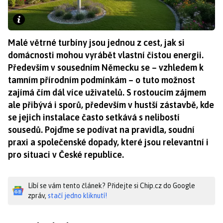
Malé větrné turbíny jsou jednou z cest, jak si
domácnosti mohou vyrábět vlastní čistou energii.
Především v sousedním Německu se – vzhledem k
tamním přírodním podmínkám – o tuto možnost
zajímá čím dál více uživatelů. S rostoucím zájmem
ale přibývá i sporů, především v hustší zástavbě, kde
se jejich instalace často setkává s nelibostí
sousedů. Pojďme se podívat na pravidla, soudní
praxi a společenské dopady, které jsou relevantní i
pro situaci v České republice.
Líbí se vám tento článek? Přidejte si Chip.cz do Google
zpráv,
stačí jedno kliknutí!