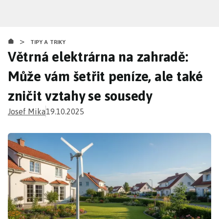
Přejít
k
hlavnímu
>
obsahu
TIPY A TRIKY
Větrná elektrárna na zahradě:
Může vám šetřit peníze, ale také
zničit vztahy se sousedy
Josef Mika
19.10.2025