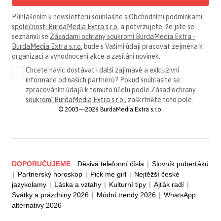
Přihlášením k newsletteru souhlasíte s
Obchodními podmínkami
společnosti BurdaMedia Extra s.r.o.
a potvrzujete, že jste se
seznámili se
Zásadami ochrany soukromí BurdaMedia Extra -
BurdaMedia Extra s.r.o.
bude s Vašimi údaji pracovat zejména k
organizaci a vyhodnocení akce a zasílání novinek.
Chcete navíc dostávat i další zajímavé a exkluzivní
informace od našich partnerů? Pokud souhlasíte se
zpracováním údajů k tomuto účelu podle
Zásad ochrany
soukromí BurdaMedia Extra s.r.o.
, zaškrtněte toto pole.
© 2003—2026 BurdaMedia Extra s.r.o.
DOPORUČUJEME
Děsivá telefonní čísla
|
Slovník puberťáků
|
Partnerský horoskop
|
Pick me girl
|
Nejtěžší české
jazykolamy
|
Láska a vztahy
|
Kulturní tipy
|
Ajťák radí
|
Svátky a prázdniny 2026
|
Módní trendy 2026
|
WhatsApp
alternativy 2026