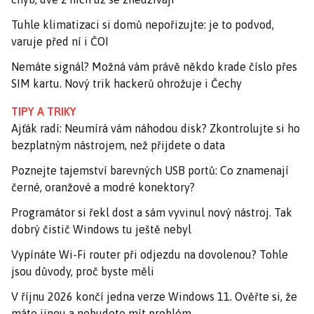
Tuhle klimatizaci si domů nepořizujte: je to podvod,
varuje před ní i ČOI
Nemáte signál? Možná vám právě někdo krade číslo přes
SIM kartu. Nový trik hackerů ohrožuje i Čechy
TIPY A TRIKY
Ajťák radí: Neumírá vám náhodou disk? Zkontrolujte si ho
bezplatným nástrojem, než přijdete o data
Poznejte tajemství barevných USB portů: Co znamenají
černé, oranžové a modré konektory?
Programátor si řekl dost a sám vyvinul nový nástroj. Tak
dobrý čistič Windows tu ještě nebyl
Vypínáte Wi-Fi router při odjezdu na dovolenou? Tohle
jsou důvody, proč byste měli
V říjnu 2026 končí jedna verze Windows 11. Ověřte si, že
máte jinou a nebudete mít problém