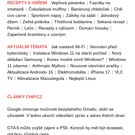
RECEPTY A VAŘENÍ
Vepřová panenka
|
Fazolky na
smetaně
|
Čokoládové muffiny
|
Banánový chlebíček
|
Chili
con carne
|
Sportovní nápoj
|
Zálivky na salát
|
Jahodový
džem
|
Zelná polévka
|
Třešňová bublanina
|
Sekaná recept
|
Perník
|
Lečo
|
Recepty s rybízem
|
Domácí housky
|
Zapečené brambory s uzeným
AKTUÁLNÍ TÉMATA
Jak nastavit Wi-Fi
|
Varování před
kyberútoky
|
Instalace Windows 11 na starší počítač
|
Nový
skládací Samsung
|
Konec modré smrti Windows?
|
Windows
11 zdarma
|
Anthropic Mythos
|
Nouzové otevírání pračky
|
Aktualizace Androidu 16
|
Elektromobilita
|
iPhone 17
|
VLC
TV
|
Klimatizace Maoudegola
|
Nejlepší Linux
ČLÁNKY CHIP.CZ
Google omezuje možnosti bezplatného Gmailu, zlobí se
uživatelé. V lednu ukončí odesílání zpráv z adres třetích stran
GTA 6 může zvýšit zájem o PS5. Konzolí by měl být dostatek,
otázkou zůstává cena