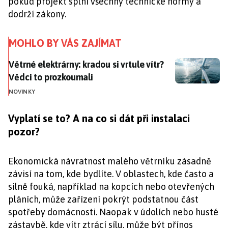
pokud projekt splní všechny technické normy a
dodrží zákony.
MOHLO BY VÁS ZAJÍMAT
Větrné elektrárny: kradou si vrtule vítr? Vědci to pro
Větrné elektrárny: kradou si vrtule vítr?
Vědci to prozkoumali
NOVINKY
Vyplatí se to? A na co si dát při instalaci
pozor?
Ekonomická návratnost malého větrníku zásadně
závisí na tom, kde bydlíte. V oblastech, kde často a
silně fouká, například na kopcích nebo otevřených
pláních, může zařízení pokrýt podstatnou část
spotřeby domácnosti. Naopak v údolích nebo husté
zástavbě, kde vítr ztrácí sílu, může být přínos