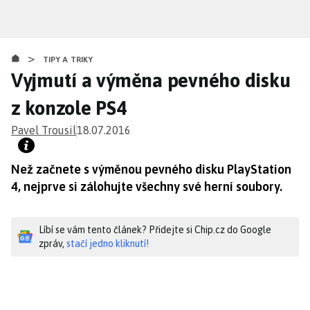
Přejít
k
hlavnímu
>
obsahu
TIPY A TRIKY
Vyjmutí a výměna pevného disku
z konzole PS4
Pavel Trousil
18.07.2016
Než začnete s výměnou pevného disku PlayStation
4, nejprve si zálohujte všechny své herní soubory.
Líbí se vám tento článek? Přidejte si Chip.cz do Google
zpráv,
stačí jedno kliknutí!