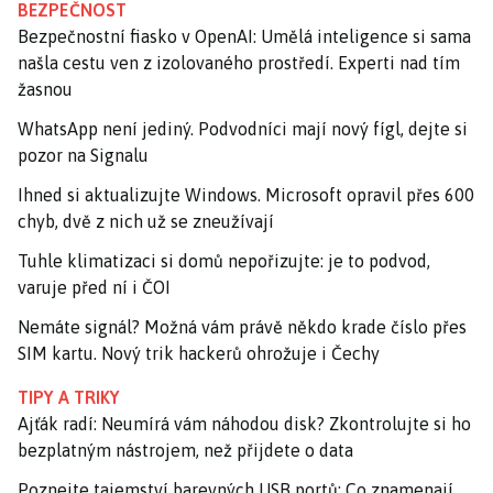
BEZPEČNOST
Bezpečnostní fiasko v OpenAI: Umělá inteligence si sama
našla cestu ven z izolovaného prostředí. Experti nad tím
žasnou
WhatsApp není jediný. Podvodníci mají nový fígl, dejte si
pozor na Signalu
Ihned si aktualizujte Windows. Microsoft opravil přes 600
chyb, dvě z nich už se zneužívají
Tuhle klimatizaci si domů nepořizujte: je to podvod,
varuje před ní i ČOI
Nemáte signál? Možná vám právě někdo krade číslo přes
SIM kartu. Nový trik hackerů ohrožuje i Čechy
TIPY A TRIKY
Ajťák radí: Neumírá vám náhodou disk? Zkontrolujte si ho
bezplatným nástrojem, než přijdete o data
Poznejte tajemství barevných USB portů: Co znamenají