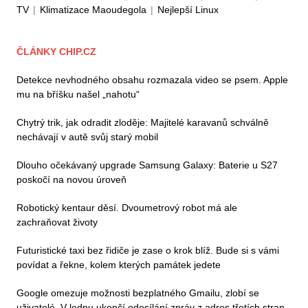
TV
|
Klimatizace Maoudegola
|
Nejlepší Linux
ČLÁNKY CHIP.CZ
Detekce nevhodného obsahu rozmazala video se psem. Apple
mu na bříšku našel „nahotu“
Chytrý trik, jak odradit zloděje: Majitelé karavanů schválně
nechávají v autě svůj starý mobil
Dlouho očekávaný upgrade Samsung Galaxy: Baterie u S27
poskočí na novou úroveň
Robotický kentaur děsí. Dvoumetrový robot má ale
zachraňovat životy
Futuristické taxi bez řidiče je zase o krok blíž. Bude si s vámi
povídat a řekne, kolem kterých památek jedete
Google omezuje možnosti bezplatného Gmailu, zlobí se
uživatelé. V lednu ukončí odesílání zpráv z adres třetích stran