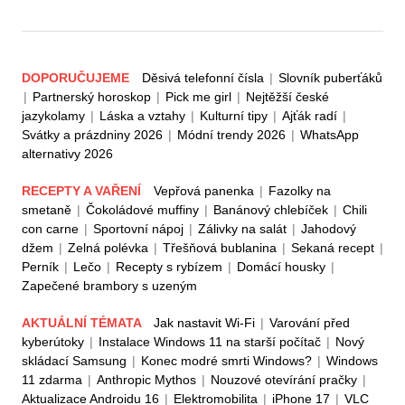
DOPORUČUJEME
Děsivá telefonní čísla
|
Slovník puberťáků
|
Partnerský horoskop
|
Pick me girl
|
Nejtěžší české
jazykolamy
|
Láska a vztahy
|
Kulturní tipy
|
Ajťák radí
|
Svátky a prázdniny 2026
|
Módní trendy 2026
|
WhatsApp
alternativy 2026
RECEPTY A VAŘENÍ
Vepřová panenka
|
Fazolky na
smetaně
|
Čokoládové muffiny
|
Banánový chlebíček
|
Chili
con carne
|
Sportovní nápoj
|
Zálivky na salát
|
Jahodový
džem
|
Zelná polévka
|
Třešňová bublanina
|
Sekaná recept
|
Perník
|
Lečo
|
Recepty s rybízem
|
Domácí housky
|
Zapečené brambory s uzeným
AKTUÁLNÍ TÉMATA
Jak nastavit Wi-Fi
|
Varování před
kyberútoky
|
Instalace Windows 11 na starší počítač
|
Nový
skládací Samsung
|
Konec modré smrti Windows?
|
Windows
11 zdarma
|
Anthropic Mythos
|
Nouzové otevírání pračky
|
Aktualizace Androidu 16
|
Elektromobilita
|
iPhone 17
|
VLC