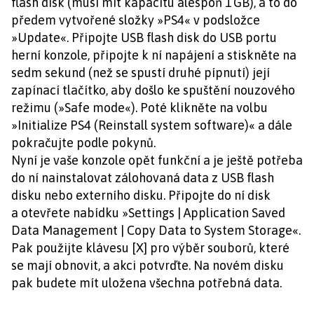
flash disk (musí mít kapacitu alespoň 1 GB), a to do
předem vytvořené složky »PS4« v podsložce
»Update«. Připojte USB flash disk do USB portu
herní konzole, připojte k ní napájení a stiskněte na
sedm sekund (než se spustí druhé pípnutí) její
zapínací tlačítko, aby došlo ke spuštění nouzového
režimu (»Safe mode«). Poté klikněte na volbu
»Initialize PS4 (Reinstall system software)« a dále
pokračujte podle pokynů.
Nyní je vaše konzole opět funkční a je ještě potřeba
do ní nainstalovat zálohovaná data z USB flash
disku nebo externího disku. Připojte do ní disk
a otevřete nabídku »Settings | Application Saved
Data Management | Copy Data to System Storage«.
Pak použijte klávesu [X] pro výběr souborů, které
se mají obnovit, a akci potvrďte. Na novém disku
pak budete mít uložena všechna potřebná data.