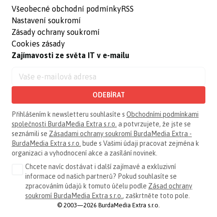
Všeobecné obchodní podmínky
RSS
Nastavení soukromí
Zásady ochrany soukromí
Cookies zásady
Zajímavosti ze světa IT v e-mailu
ODEBÍRAT
Přihlášením k newsletteru souhlasíte s
Obchodními podmínkami
společnosti BurdaMedia Extra s.r.o.
a potvrzujete, že jste se
seznámili se
Zásadami ochrany soukromí BurdaMedia Extra -
BurdaMedia Extra s.r.o.
bude s Vašimi údaji pracovat zejména k
organizaci a vyhodnocení akce a zasílání novinek.
Chcete navíc dostávat i další zajímavé a exkluzivní
informace od našich partnerů? Pokud souhlasíte se
zpracováním údajů k tomuto účelu podle
Zásad ochrany
soukromí BurdaMedia Extra s.r.o.
, zaškrtněte toto pole.
© 2003—2026 BurdaMedia Extra s.r.o.