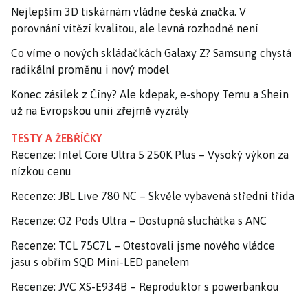
Nejlepším 3D tiskárnám vládne česká značka. V
porovnání vítězí kvalitou, ale levná rozhodně není
Co víme o nových skládačkách Galaxy Z? Samsung chystá
radikální proměnu i nový model
Konec zásilek z Číny? Ale kdepak, e-shopy Temu a Shein
už na Evropskou unii zřejmě vyzrály
TESTY A ŽEBŘÍČKY
Recenze: Intel Core Ultra 5 250K Plus – Vysoký výkon za
nízkou cenu
Recenze: JBL Live 780 NC – Skvěle vybavená střední třída
Recenze: O2 Pods Ultra – Dostupná sluchátka s ANC
Recenze: TCL 75C7L – Otestovali jsme nového vládce
jasu s obřím SQD Mini-LED panelem
Recenze: JVC XS-E934B – Reproduktor s powerbankou