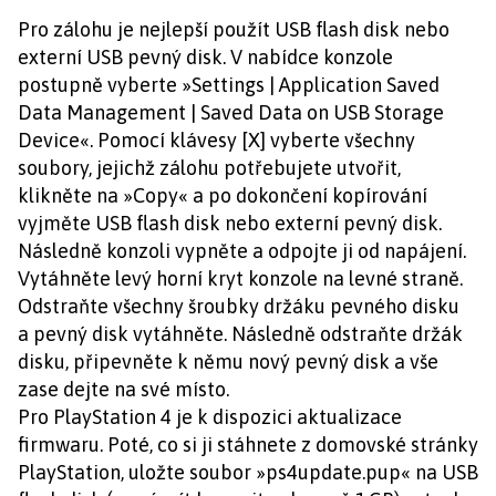
Pro zálohu je nejlepší použít USB flash disk nebo
externí USB pevný disk. V nabídce konzole
postupně vyberte »Settings | Application Saved
Data Management | Saved Data on USB Storage
Device«. Pomocí klávesy [X] vyberte všechny
soubory, jejichž zálohu potřebujete utvořit,
klikněte na »Copy« a po dokončení kopírování
vyjměte USB flash disk nebo externí pevný disk.
Následně konzoli vypněte a odpojte ji od napájení.
Vytáhněte levý horní kryt konzole na levné straně.
Odstraňte všechny šroubky držáku pevného disku
a pevný disk vytáhněte. Následně odstraňte držák
disku, připevněte k němu nový pevný disk a vše
zase dejte na své místo.
Pro PlayStation 4 je k dispozici aktualizace
firmwaru. Poté, co si ji stáhnete z domovské stránky
PlayStation, uložte soubor »ps4update.pup« na USB