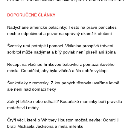
DOPORUČENÉ ČLÁNKY
Nadýchané americké palačinky: Těsto na pravé pancakes
nechte odpočinout a pozor na správný okamžik otočení
Švestky umí potrápit i pomoci. Vláknina prospívá trávení,
sorbitol může nadýmat a bílý povlak není plíseň ani špína
Recept na vláčnou hrnkovou bábovku z pomazánkového
másla: Co udělat, aby byla vláčná a šla dobře vyklopit
Šunkofleky z remosky: Z koupených těstovin uvaříme levně,
ale není nad domácí fleky
Zakrýt bříško nebo odhalit? Kodaňské maminky boří pravidla
mateřství i módy
Čtyři věci, které o Whitney Houston možná nevíte: Odmítl ji
bratr Michaela Jacksona a měla milenku