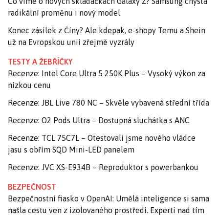
Co víme o nových skládačkách Galaxy Z? Samsung chystá
radikální proměnu i nový model
Konec zásilek z Číny? Ale kdepak, e-shopy Temu a Shein
už na Evropskou unii zřejmě vyzrály
TESTY A ŽEBŘÍČKY
Recenze: Intel Core Ultra 5 250K Plus – Vysoký výkon za
nízkou cenu
Recenze: JBL Live 780 NC – Skvěle vybavená střední třída
Recenze: O2 Pods Ultra – Dostupná sluchátka s ANC
Recenze: TCL 75C7L – Otestovali jsme nového vládce
jasu s obřím SQD Mini-LED panelem
Recenze: JVC XS-E934B – Reproduktor s powerbankou
BEZPEČNOST
Bezpečnostní fiasko v OpenAI: Umělá inteligence si sama
našla cestu ven z izolovaného prostředí. Experti nad tím