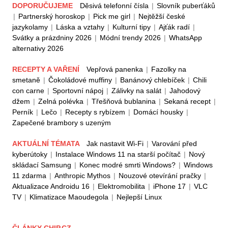
DOPORUČUJEME
Děsivá telefonní čísla
|
Slovník puberťáků
|
Partnerský horoskop
|
Pick me girl
|
Nejtěžší české
jazykolamy
|
Láska a vztahy
|
Kulturní tipy
|
Ajťák radí
|
Svátky a prázdniny 2026
|
Módní trendy 2026
|
WhatsApp
alternativy 2026
RECEPTY A VAŘENÍ
Vepřová panenka
|
Fazolky na
smetaně
|
Čokoládové muffiny
|
Banánový chlebíček
|
Chili
con carne
|
Sportovní nápoj
|
Zálivky na salát
|
Jahodový
džem
|
Zelná polévka
|
Třešňová bublanina
|
Sekaná recept
|
Perník
|
Lečo
|
Recepty s rybízem
|
Domácí housky
|
Zapečené brambory s uzeným
AKTUÁLNÍ TÉMATA
Jak nastavit Wi-Fi
|
Varování před
kyberútoky
|
Instalace Windows 11 na starší počítač
|
Nový
skládací Samsung
|
Konec modré smrti Windows?
|
Windows
11 zdarma
|
Anthropic Mythos
|
Nouzové otevírání pračky
|
Aktualizace Androidu 16
|
Elektromobilita
|
iPhone 17
|
VLC
TV
|
Klimatizace Maoudegola
|
Nejlepší Linux