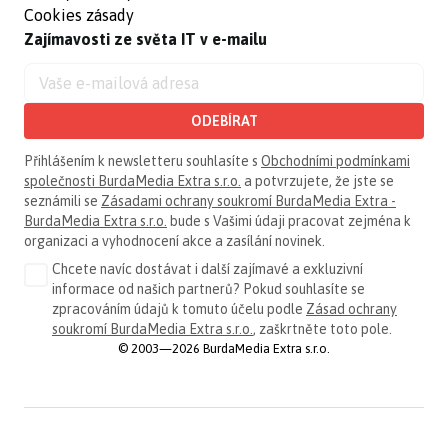
Cookies zásady
Zajímavosti ze světa IT v e-mailu
ODEBÍRAT
Přihlášením k newsletteru souhlasíte s
Obchodními podmínkami
společnosti BurdaMedia Extra s.r.o.
a potvrzujete, že jste se
seznámili se
Zásadami ochrany soukromí BurdaMedia Extra -
BurdaMedia Extra s.r.o.
bude s Vašimi údaji pracovat zejména k
organizaci a vyhodnocení akce a zasílání novinek.
Chcete navíc dostávat i další zajímavé a exkluzivní
informace od našich partnerů? Pokud souhlasíte se
zpracováním údajů k tomuto účelu podle
Zásad ochrany
soukromí BurdaMedia Extra s.r.o.
, zaškrtněte toto pole.
© 2003—2026 BurdaMedia Extra s.r.o.