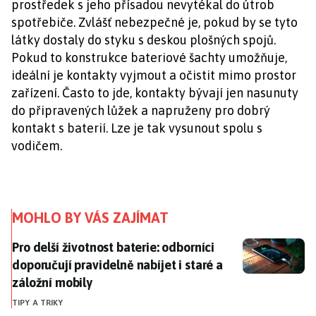
prostředek s jeho přísadou nevytékal do útrob
spotřebiče. Zvlášť nebezpečné je, pokud by se tyto
látky dostaly do styku s deskou plošných spojů.
Pokud to konstrukce bateriové šachty umožňuje,
ideální je kontakty vyjmout a očistit mimo prostor
zařízení. Často to jde, kontakty bývají jen nasunuty
do připravených lůžek a napruženy pro dobrý
kontakt s baterií. Lze je tak vysunout spolu s
vodičem.
MOHLO BY VÁS ZAJÍMAT
Pro delší životnost baterie: odborníci doporučují prav
Pro delší životnost baterie: odborníci
doporučují pravidelně nabíjet i staré a
záložní mobily
TIPY A TRIKY