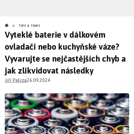
Přejít
k
hlavnímu
>
obsahu
TIPY A TRIKY
Vyteklé baterie v dálkovém
ovladači nebo kuchyňské váze?
Vyvarujte se nejčastějších chyb a
jak zlikvidovat následky
Jiří Palyza
26.09.2024