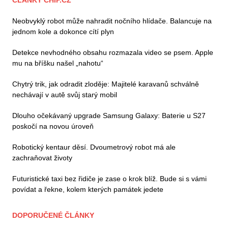
ČLÁNKY CHIP.CZ
Neobvyklý robot může nahradit nočního hlídače. Balancuje na
jednom kole a dokonce cítí plyn
Detekce nevhodného obsahu rozmazala video se psem. Apple
mu na bříšku našel „nahotu“
Chytrý trik, jak odradit zloděje: Majitelé karavanů schválně
nechávají v autě svůj starý mobil
Dlouho očekávaný upgrade Samsung Galaxy: Baterie u S27
poskočí na novou úroveň
Robotický kentaur děsí. Dvoumetrový robot má ale
zachraňovat životy
Futuristické taxi bez řidiče je zase o krok blíž. Bude si s vámi
povídat a řekne, kolem kterých památek jedete
DOPORUČENÉ ČLÁNKY