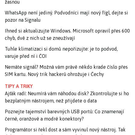
žasnou
WhatsApp není jediný. Podvodníci mají nový fígl, dejte si
pozor na Signalu
Ihned si aktualizujte Windows. Microsoft opravil přes 600
chyb, dvě z nich už se zneužívají
Tuhle klimatizaci si domů nepořizujte: je to podvod,
varuje před ní i ČOI
Nemáte signál? Možná vám právě někdo krade číslo přes
SIM kartu. Nový trik hackerů ohrožuje i Čechy
TIPY A TRIKY
Ajťák radí: Neumírá vám náhodou disk? Zkontrolujte si ho
bezplatným nástrojem, než přijdete o data
Poznejte tajemství barevných USB portů: Co znamenají
černé, oranžové a modré konektory?
Programátor si řekl dost a sám vyvinul nový nástroj. Tak