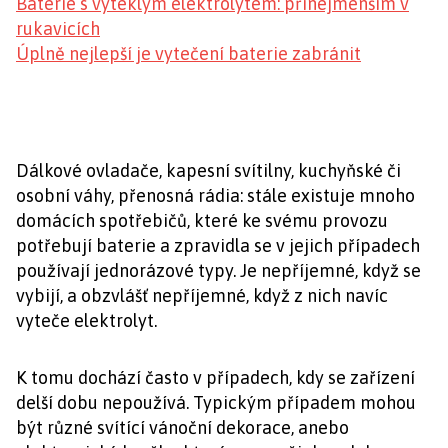
Baterie s vyteklým elektrolytem: přinejmenším v
rukavicích
Úplně nejlepší je vytečení baterie zabránit
Dálkové ovladače, kapesní svítilny, kuchyňské či
osobní váhy, přenosná rádia: stále existuje mnoho
domácích spotřebičů, které ke svému provozu
potřebují baterie a zpravidla se v jejich případech
používají jednorázové typy. Je nepříjemné, když se
vybijí, a obzvlášť nepříjemné, když z nich navíc
vyteče elektrolyt.
K tomu dochází často v případech, kdy se zařízení
delší dobu nepoužívá. Typickým případem mohou
být různé svítící vánoční dekorace, anebo