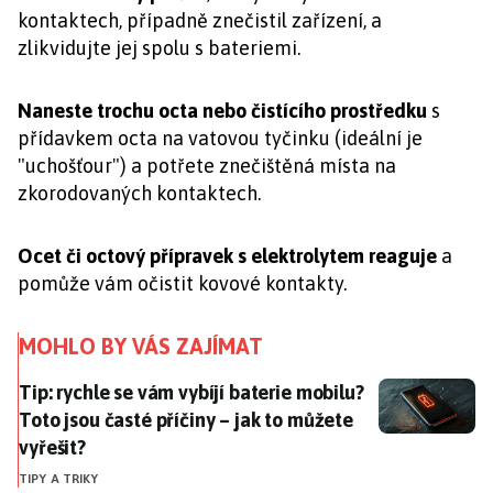
kontaktech, případně znečistil zařízení, a
zlikvidujte jej spolu s bateriemi.
Naneste trochu octa nebo čistícího prostředku
s
přídavkem octa na vatovou tyčinku (ideální je
"uchošťour") a potřete znečištěná místa na
zkorodovaných kontaktech.
Ocet či octový přípravek s elektrolytem reaguje
a
pomůže vám očistit kovové kontakty.
MOHLO BY VÁS ZAJÍMAT
Tip: rychle se vám vybíjí baterie mobilu? Toto jsou ča
Tip: rychle se vám vybíjí baterie mobilu?
Toto jsou časté příčiny – jak to můžete
vyřešit?
TIPY A TRIKY