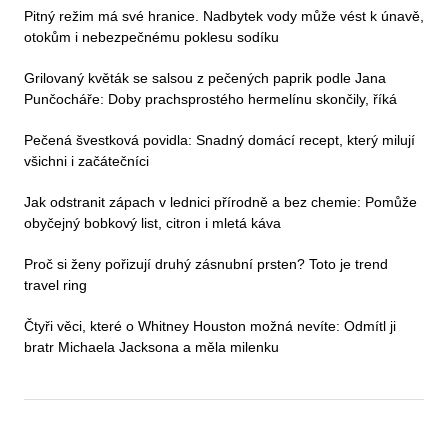
Pitný režim má své hranice. Nadbytek vody může vést k únavě,
otokům i nebezpečnému poklesu sodíku
Grilovaný květák se salsou z pečených paprik podle Jana
Punčocháře: Doby prachsprostého hermelínu skončily, říká
Pečená švestková povidla: Snadný domácí recept, který milují
všichni i začátečníci
Jak odstranit zápach v lednici přírodně a bez chemie: Pomůže
obyčejný bobkový list, citron i mletá káva
Proč si ženy pořizují druhý zásnubní prsten? Toto je trend
travel ring
Čtyři věci, které o Whitney Houston možná nevíte: Odmítl ji
bratr Michaela Jacksona a měla milenku