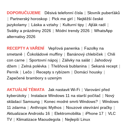
DOPORUČUJEME
Děsivá telefonní čísla
|
Slovník puberťáků
|
Partnerský horoskop
|
Pick me girl
|
Nejtěžší české
jazykolamy
|
Láska a vztahy
|
Kulturní tipy
|
Ajťák radí
|
Svátky a prázdniny 2026
|
Módní trendy 2026
|
WhatsApp
alternativy 2026
RECEPTY A VAŘENÍ
Vepřová panenka
|
Fazolky na
smetaně
|
Čokoládové muffiny
|
Banánový chlebíček
|
Chili
con carne
|
Sportovní nápoj
|
Zálivky na salát
|
Jahodový
džem
|
Zelná polévka
|
Třešňová bublanina
|
Sekaná recept
|
Perník
|
Lečo
|
Recepty s rybízem
|
Domácí housky
|
Zapečené brambory s uzeným
AKTUÁLNÍ TÉMATA
Jak nastavit Wi-Fi
|
Varování před
kyberútoky
|
Instalace Windows 11 na starší počítač
|
Nový
skládací Samsung
|
Konec modré smrti Windows?
|
Windows
11 zdarma
|
Anthropic Mythos
|
Nouzové otevírání pračky
|
Aktualizace Androidu 16
|
Elektromobilita
|
iPhone 17
|
VLC
TV
|
Klimatizace Maoudegola
|
Nejlepší Linux