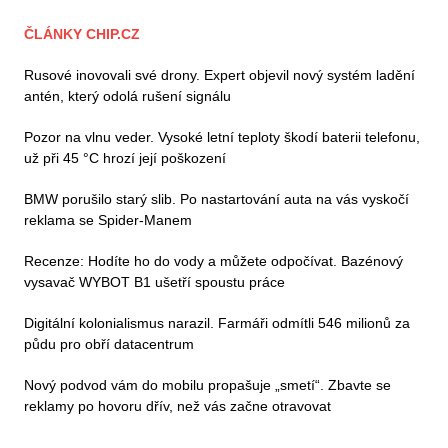
ČLÁNKY CHIP.CZ
Rusové inovovali své drony. Expert objevil nový systém ladění
antén, který odolá rušení signálu
Pozor na vlnu veder. Vysoké letní teploty škodí baterii telefonu,
už při 45 °C hrozí její poškození
BMW porušilo starý slib. Po nastartování auta na vás vyskočí
reklama se Spider-Manem
Recenze: Hodíte ho do vody a můžete odpočívat. Bazénový
vysavač WYBOT B1 ušetří spoustu práce
Digitální kolonialismus narazil. Farmáři odmítli 546 milionů za
půdu pro obří datacentrum
Nový podvod vám do mobilu propašuje „smetí“. Zbavte se
reklamy po hovoru dřív, než vás začne otravovat