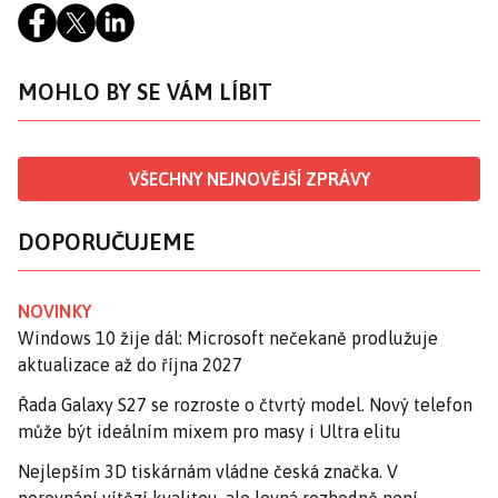
MOHLO BY SE VÁM LÍBIT
VŠECHNY NEJNOVĚJŠÍ ZPRÁVY
DOPORUČUJEME
NOVINKY
Windows 10 žije dál: Microsoft nečekaně prodlužuje
aktualizace až do října 2027
Řada Galaxy S27 se rozroste o čtvrtý model. Nový telefon
může být ideálním mixem pro masy i Ultra elitu
Nejlepším 3D tiskárnám vládne česká značka. V
porovnání vítězí kvalitou, ale levná rozhodně není