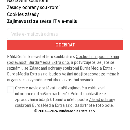
Nastavení soukromí
Zásady ochrany soukromí
Cookies zásady
Zajímavosti ze světa IT v e-mailu
ODEBÍRAT
Přihlášením k newsletteru souhlasíte s
Obchodními podmínkami
společnosti BurdaMedia Extra s.r.o.
a potvrzujete, že jste se
seznámili se
Zásadami ochrany soukromí BurdaMedia Extra -
BurdaMedia Extra s.r.o.
bude s Vašimi údaji pracovat zejména k
organizaci a vyhodnocení akce a zasílání novinek.
Chcete navíc dostávat i další zajímavé a exkluzivní
informace od našich partnerů? Pokud souhlasíte se
zpracováním údajů k tomuto účelu podle
Zásad ochrany
soukromí BurdaMedia Extra s.r.o.
, zaškrtněte toto pole.
© 2003—2026 BurdaMedia Extra s.r.o.