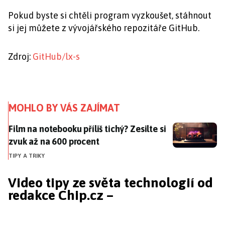
Pokud byste si chtěli program vyzkoušet, stáhnout
si jej můžete z vývojářského repozitáře GitHub.
Zdroj:
GitHub/lx-s
MOHLO BY VÁS ZAJÍMAT
Film na notebooku příliš tichý? Zesilte si zvuk až na 
Film na notebooku příliš tichý? Zesilte si
zvuk až na 600 procent
TIPY A TRIKY
Video tipy ze světa technologií od
redakce Chip.cz –