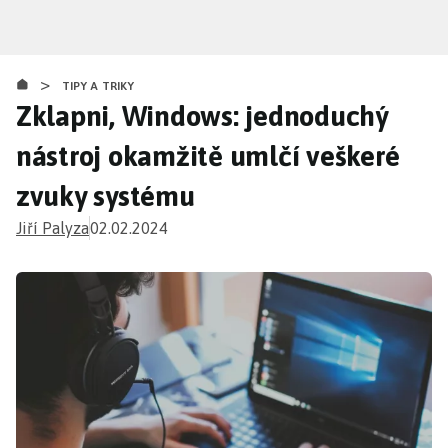
Přejít
k
hlavnímu
>
obsahu
TIPY A TRIKY
Zklapni, Windows: jednoduchý
nástroj okamžitě umlčí veškeré
zvuky systému
Jiří Palyza
02.02.2024