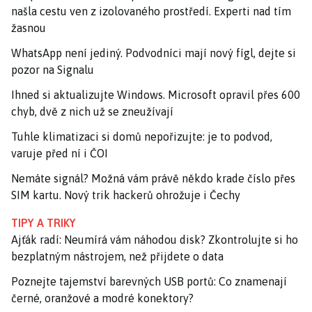
našla cestu ven z izolovaného prostředí. Experti nad tím
žasnou
WhatsApp není jediný. Podvodníci mají nový fígl, dejte si
pozor na Signalu
Ihned si aktualizujte Windows. Microsoft opravil přes 600
chyb, dvě z nich už se zneužívají
Tuhle klimatizaci si domů nepořizujte: je to podvod,
varuje před ní i ČOI
Nemáte signál? Možná vám právě někdo krade číslo přes
SIM kartu. Nový trik hackerů ohrožuje i Čechy
TIPY A TRIKY
Ajťák radí: Neumírá vám náhodou disk? Zkontrolujte si ho
bezplatným nástrojem, než přijdete o data
Poznejte tajemství barevných USB portů: Co znamenají
černé, oranžové a modré konektory?