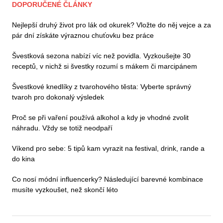
DOPORUČENÉ ČLÁNKY
Nejlepší druhý život pro lák od okurek? Vložte do něj vejce a za
pár dní získáte výraznou chuťovku bez práce
Švestková sezona nabízí víc než povidla. Vyzkoušejte 30
receptů, v nichž si švestky rozumí s mákem či marcipánem
Švestkové knedlíky z tvarohového těsta: Vyberte správný
tvaroh pro dokonalý výsledek
Proč se při vaření používá alkohol a kdy je vhodné zvolit
náhradu. Vždy se totiž neodpaří
Víkend pro sebe: 5 tipů kam vyrazit na festival, drink, rande a
do kina
Co nosí módní influencerky? Následující barevné kombinace
musíte vyzkoušet, než skončí léto