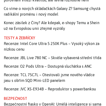
Co víme o nových skládačkách Galaxy Z? Samsung chystá
radikální proměnu i nový model
Konec zásilek z Číny? Ale kdepak, e-shopy Temu a Shein
už na Evropskou unii zřejmě vyzrály
TESTY A ŽEBŘÍČKY
Recenze: Intel Core Ultra 5 250K Plus – Vysoký výkon za
nízkou cenu
Recenze: JBL Live 780 NC – Skvěle vybavená střední třída
Recenze: O2 Pods Ultra – Dostupná sluchátka s ANC
Recenze: TCL 75C7L – Otestovali jsme nového vládce
jasu s obřím SQD Mini-LED panelem
Recenze: JVC XS-E934B – Reproduktor s powerbankou
BEZPEČNOST
Bezpečnostní fiasko v OpenAI: Umělá inteligence si sama