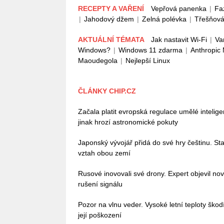
RECEPTY A VAŘENÍ
Vepřová panenka
|
Fa
|
Jahodový džem
|
Zelná polévka
|
Třešňová
AKTUÁLNÍ TÉMATA
Jak nastavit Wi-Fi
|
Va
Windows?
|
Windows 11 zdarma
|
Anthropic
Maoudegola
|
Nejlepší Linux
ČLÁNKY CHIP.CZ
Začala platit evropská regulace umělé intelig
jinak hrozí astronomické pokuty
Japonský vývojář přidá do své hry češtinu. Stač
vztah obou zemí
Rusové inovovali své drony. Expert objevil no
rušení signálu
Pozor na vlnu veder. Vysoké letní teploty škodí 
její poškození