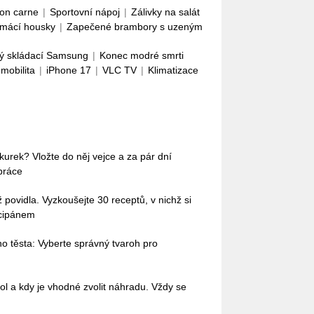
con carne
|
Sportovní nápoj
|
Zálivky na salát
mácí housky
|
Zapečené brambory s uzeným
ý skládací Samsung
|
Konec modré smrti
omobilita
|
iPhone 17
|
VLC TV
|
Klimatizace
okurek? Vložte do něj vejce a za pár dní
práce
povidla. Vyzkoušejte 30 receptů, v nichž si
rcipánem
o těsta: Vyberte správný tvaroh pro
ol a kdy je vhodné zvolit náhradu. Vždy se