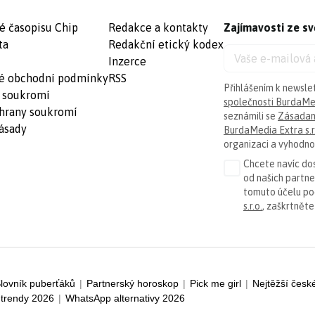
é časopisu Chip
Redakce a kontakty
Zajímavosti ze sv
ta
Redakční etický kodex
Inzerce
é obchodní podmínky
RSS
Přihlášením k newsle
 soukromí
společnosti BurdaMed
hrany soukromí
seznámili se
Zásadam
ásady
BurdaMedia Extra s.r
organizaci a vyhodnoc
Chcete navíc dos
od našich partn
tomuto účelu p
s.r.o.
, zaškrtněte
lovník puberťáků
|
Partnerský horoskop
|
Pick me girl
|
Nejtěžší česk
trendy 2026
|
WhatsApp alternativy 2026