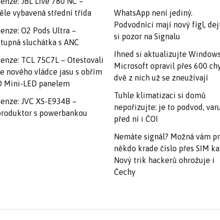
enze: JBL Live 780 NC –
ěle vybavená střední třída
WhatsApp není jediný.
Podvodníci mají nový fígl, dej
enze: O2 Pods Ultra –
si pozor na Signalu
tupná sluchátka s ANC
Ihned si aktualizujte Windows
enze: TCL 75C7L – Otestovali
Microsoft opravil přes 600 ch
e nového vládce jasu s obřím
dvě z nich už se zneužívají
 Mini-LED panelem
Tuhle klimatizaci si domů
enze: JVC XS-E934B –
nepořizujte: je to podvod, var
roduktor s powerbankou
před ní i ČOI
Nemáte signál? Možná vám p
někdo krade číslo přes SIM ka
Nový trik hackerů ohrožuje i
Čechy