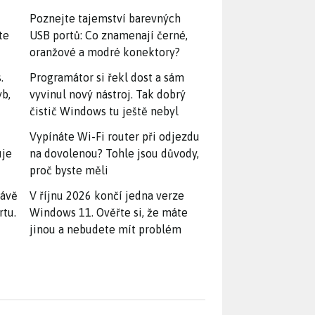
Poznejte tajemství barevných
te
USB portů: Co znamenají černé,
oranžové a modré konektory?
.
Programátor si řekl dost a sám
yb,
vyvinul nový nástroj. Tak dobrý
čistič Windows tu ještě nebyl
Vypínáte Wi-Fi router při odjezdu
uje
na dovolenou? Tohle jsou důvody,
proč byste měli
rávě
V říjnu 2026 končí jedna verze
rtu.
Windows 11. Ověřte si, že máte
jinou a nebudete mít problém