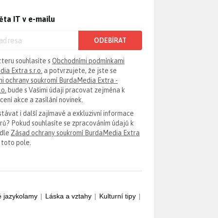
ěta IT v e-mailu
ODEBÍRAT
tteru souhlasíte s
Obchodními podmínkami
ia Extra s.r.o.
a potvrzujete, že jste se
i ochrany soukromí BurdaMedia Extra -
.o.
bude s Vašimi údaji pracovat zejména k
ení akce a zasílání novinek.
távat i další zajímavé a exkluzivní informace
erů? Pokud souhlasíte se zpracováním údajů k
odle
Zásad ochrany soukromí BurdaMedia Extra
 toto pole.
é jazykolamy
|
Láska a vztahy
|
Kulturní tipy
|