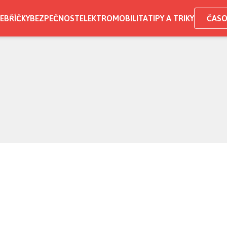
EBŘÍČKY
BEZPEČNOST
ELEKTROMOBILITA
TIPY A TRIKY
ČASO