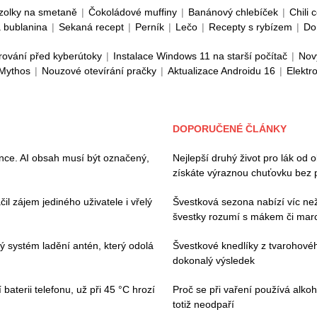
zolky na smetaně
|
Čokoládové muffiny
|
Banánový chlebíček
|
Chili 
 bublanina
|
Sekaná recept
|
Perník
|
Lečo
|
Recepty s rybízem
|
Do
rování před kyberútoky
|
Instalace Windows 11 na starší počítač
|
Nov
 Mythos
|
Nouzové otevírání pračky
|
Aktualizace Androidu 16
|
Elektr
DOPORUČENÉ ČLÁNKY
ence. AI obsah musí být označený,
Nejlepší druhý život pro lák od 
získáte výraznou chuťovku bez 
il zájem jediného uživatele i vřelý
Švestková sezona nabízí víc než 
švestky rozumí s mákem či ma
vý systém ladění antén, který odolá
Švestkové knedlíky z tvarohovéh
dokonalý výsledek
baterii telefonu, už při 45 °C hrozí
Proč se při vaření používá alkoh
totiž neodpaří