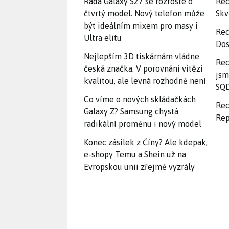
Řada Galaxy S27 se rozroste o
Rec
čtvrtý model. Nový telefon může
Skv
být ideálním mixem pro masy i
Rec
Ultra elitu
Dos
Nejlepším 3D tiskárnám vládne
Rec
česká značka. V porovnání vítězí
jsm
kvalitou, ale levná rozhodně není
SQD
Co víme o nových skládačkách
Rec
Galaxy Z? Samsung chystá
Rep
radikální proměnu i nový model
Konec zásilek z Číny? Ale kdepak,
e-shopy Temu a Shein už na
Evropskou unii zřejmě vyzrály