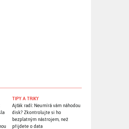
TIPY A TRIKY
:
Ajťák radí: Neumírá vám náhodou
šla
disk? Zkontrolujte si ho
bezplatným nástrojem, než
snou
přijdete o data