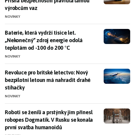
Přísná bezpečnostní pravidla lámou
výrobcům vaz
NOVINKY
Baterie, která vydrží tisíce let. „Nekonečný“ zdroj en
Baterie, která vydrží tisíce let.
„Nekonečný“ zdroj energie odolá
teplotám od -100 do 200 °C
NOVINKY
Revoluce pro britské letectvo: Nový bezpilotní letou
Revoluce pro britské letectvo: Nový
bezpilotní letoun má nahradit drahé
stíhačky
NOVINKY
Roboti se ženili a prstýnky jim přinesl robopes Dogm
Roboti se ženili a prstýnky jim přinesl
robopes Dogmatik. V Rusku se konala
první svatba humanoidů