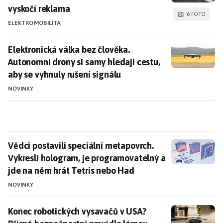
vyskočí reklama
6 FOTO
ELEKTROMOBILITA
Elektronická válka bez člověka. Autonomní drony si sa
Elektronická válka bez člověka.
Autonomní drony si samy hledají cestu,
aby se vyhnuly rušení signálu
NOVINKY
Vědci postavili speciální metapovrch. Vykreslí holog
Vědci postavili speciální metapovrch.
Vykreslí hologram, je programovatelný a
jde na něm hrát Tetris nebo Had
NOVINKY
Konec robotických vysavačů v USA? Přísná bezpečnos
Konec robotických vysavačů v USA?