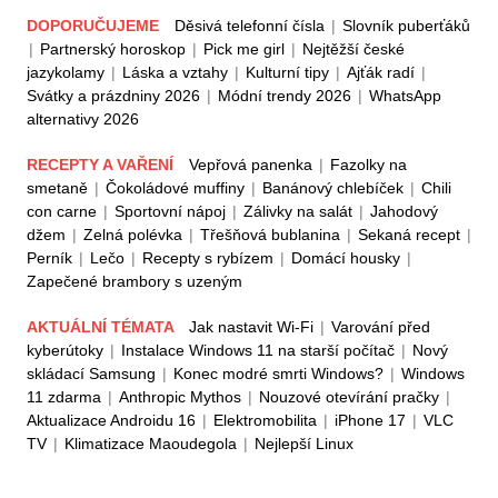
DOPORUČUJEME
Děsivá telefonní čísla
|
Slovník puberťáků
|
Partnerský horoskop
|
Pick me girl
|
Nejtěžší české
jazykolamy
|
Láska a vztahy
|
Kulturní tipy
|
Ajťák radí
|
Svátky a prázdniny 2026
|
Módní trendy 2026
|
WhatsApp
alternativy 2026
RECEPTY A VAŘENÍ
Vepřová panenka
|
Fazolky na
smetaně
|
Čokoládové muffiny
|
Banánový chlebíček
|
Chili
con carne
|
Sportovní nápoj
|
Zálivky na salát
|
Jahodový
džem
|
Zelná polévka
|
Třešňová bublanina
|
Sekaná recept
|
Perník
|
Lečo
|
Recepty s rybízem
|
Domácí housky
|
Zapečené brambory s uzeným
AKTUÁLNÍ TÉMATA
Jak nastavit Wi-Fi
|
Varování před
kyberútoky
|
Instalace Windows 11 na starší počítač
|
Nový
skládací Samsung
|
Konec modré smrti Windows?
|
Windows
11 zdarma
|
Anthropic Mythos
|
Nouzové otevírání pračky
|
Aktualizace Androidu 16
|
Elektromobilita
|
iPhone 17
|
VLC
TV
|
Klimatizace Maoudegola
|
Nejlepší Linux