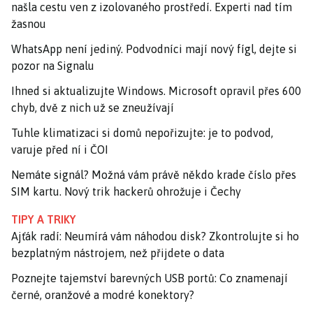
našla cestu ven z izolovaného prostředí. Experti nad tím
žasnou
WhatsApp není jediný. Podvodníci mají nový fígl, dejte si
pozor na Signalu
Ihned si aktualizujte Windows. Microsoft opravil přes 600
chyb, dvě z nich už se zneužívají
Tuhle klimatizaci si domů nepořizujte: je to podvod,
varuje před ní i ČOI
Nemáte signál? Možná vám právě někdo krade číslo přes
SIM kartu. Nový trik hackerů ohrožuje i Čechy
TIPY A TRIKY
Ajťák radí: Neumírá vám náhodou disk? Zkontrolujte si ho
bezplatným nástrojem, než přijdete o data
Poznejte tajemství barevných USB portů: Co znamenají
černé, oranžové a modré konektory?