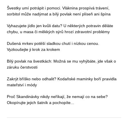
Švestky umí potrápit i pomoci. Vláknina prospívá trávení,
sorbitol může nadýmat a bílý povlak není plíseň ani špína
Vyhazujete jídlo jen kvůli datu? U některých potravin děláte
chybu, u masa či měkkých sýrů hrozí zdravotní problémy
Dušená mrkev potěší sladkou chutí i nízkou cenou.
Vyzkoušejte ji krok za krokem
Bílý povlak na švestkách: Možná se mu vyhýbáte, jde však o
záruku čerstvosti
Zakrýt bříško nebo odhalit? Kodaňské maminky boří pravidla
mateřství i módy
Proč Skandinávky nikdy neříkají, že nemají co na sebe?
Okopírujte jejich šatník a pochopíte...