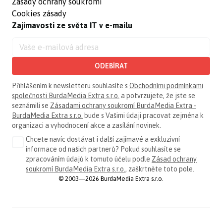
Zásady ochrany soukromí
Cookies zásady
Zajímavosti ze světa IT v e-mailu
ODEBÍRAT
Přihlášením k newsletteru souhlasíte s
Obchodními podmínkami
společnosti BurdaMedia Extra s.r.o.
a potvrzujete, že jste se
seznámili se
Zásadami ochrany soukromí BurdaMedia Extra -
BurdaMedia Extra s.r.o.
bude s Vašimi údaji pracovat zejména k
organizaci a vyhodnocení akce a zasílání novinek.
Chcete navíc dostávat i další zajímavé a exkluzivní
informace od našich partnerů? Pokud souhlasíte se
zpracováním údajů k tomuto účelu podle
Zásad ochrany
soukromí BurdaMedia Extra s.r.o.
, zaškrtněte toto pole.
© 2003—2026 BurdaMedia Extra s.r.o.