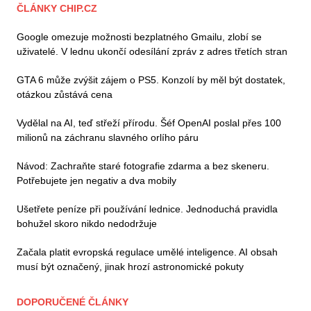
ČLÁNKY CHIP.CZ
Google omezuje možnosti bezplatného Gmailu, zlobí se
uživatelé. V lednu ukončí odesílání zpráv z adres třetích stran
GTA 6 může zvýšit zájem o PS5. Konzolí by měl být dostatek,
otázkou zůstává cena
Vydělal na AI, teď střeží přírodu. Šéf OpenAI poslal přes 100
milionů na záchranu slavného orlího páru
Návod: Zachraňte staré fotografie zdarma a bez skeneru.
Potřebujete jen negativ a dva mobily
Ušetřete peníze při používání lednice. Jednoduchá pravidla
bohužel skoro nikdo nedodržuje
Začala platit evropská regulace umělé inteligence. AI obsah
musí být označený, jinak hrozí astronomické pokuty
DOPORUČENÉ ČLÁNKY