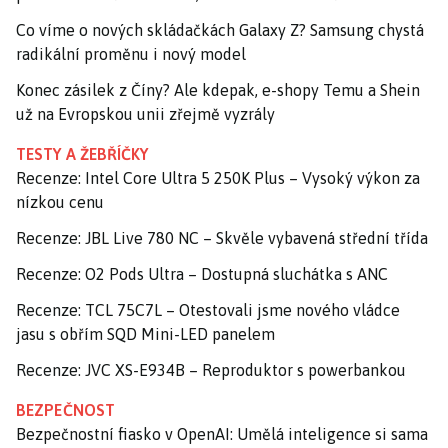
Co víme o nových skládačkách Galaxy Z? Samsung chystá
radikální proměnu i nový model
Konec zásilek z Číny? Ale kdepak, e-shopy Temu a Shein
už na Evropskou unii zřejmě vyzrály
TESTY A ŽEBŘÍČKY
Recenze: Intel Core Ultra 5 250K Plus – Vysoký výkon za
nízkou cenu
Recenze: JBL Live 780 NC – Skvěle vybavená střední třída
Recenze: O2 Pods Ultra – Dostupná sluchátka s ANC
Recenze: TCL 75C7L – Otestovali jsme nového vládce
jasu s obřím SQD Mini-LED panelem
Recenze: JVC XS-E934B – Reproduktor s powerbankou
BEZPEČNOST
Bezpečnostní fiasko v OpenAI: Umělá inteligence si sama