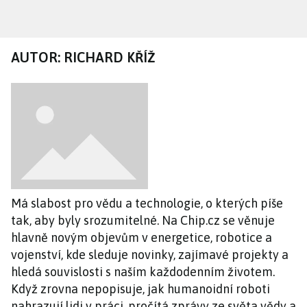
Přejít
k
hlavnímu
AUTOR: RICHARD KŘÍŽ
obsahu
Má slabost pro vědu a technologie, o kterých píše
tak, aby byly srozumitelné. Na Chip.cz se věnuje
hlavně novým objevům v energetice, robotice a
vojenství, kde sleduje novinky, zajímavé projekty a
hledá souvislosti s naším každodenním životem.
Když zrovna nepopisuje, jak humanoidní roboti
nahrazují lidi v práci, pročítá zprávy ze světa vědy a