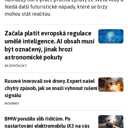
hledá další futuristické nápady, které se brzy
mohou stát realitou.
Začala platit evropská regulace umělé intel
Začala platit evropská regulace
umělé inteligence. AI obsah musí
být označený, jinak hrozí
astronomické pokuty
BEZPEČNOST
Rusové inovovali své drony. Expert našel chytrý způsob
Rusové inovovali své drony. Expert našel
chytrý způsob, jak se snaží vyhnout rušení
signálu
NOVINKY
BMW porušilo slib řidičům. Po nastartování elektromo
BMW porušilo slib řidičům. Po
nastartování elektromobilu iX3 na vás