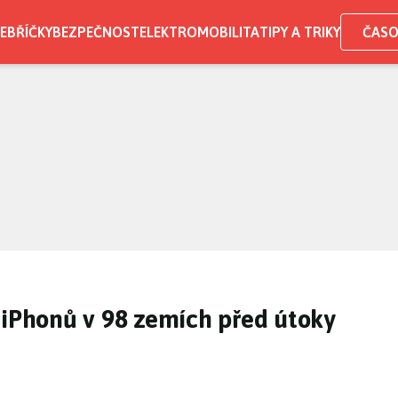
EBŘÍČKY
BEZPEČNOST
ELEKTROMOBILITA
TIPY A TRIKY
ČASO
 iPhonů v 98 zemích před útoky