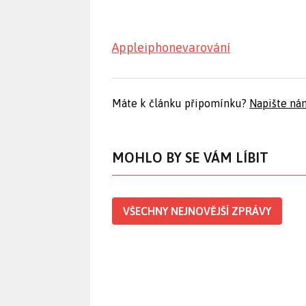
Apple
iphone
varování
Máte k článku připomínku?
Napište ná
MOHLO BY SE VÁM LÍBIT
VŠECHNY NEJNOVĚJŠÍ ZPRÁVY