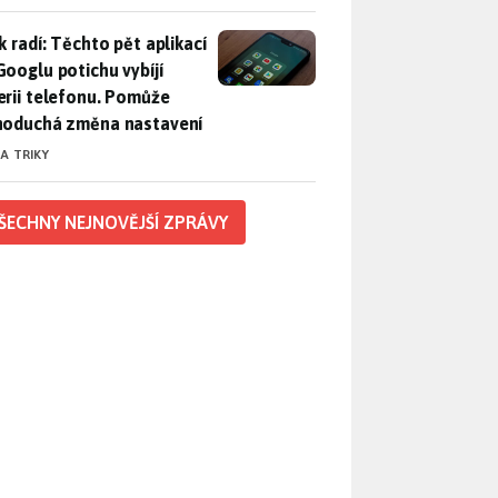
ák radí: Těchto pět aplikací od Googlu potichu vybíjí baterii
k radí: Těchto pět aplikací
Googlu potichu vybíjí
erii telefonu. Pomůže
noduchá změna nastavení
 A TRIKY
ŠECHNY NEJNOVĚJŠÍ ZPRÁVY