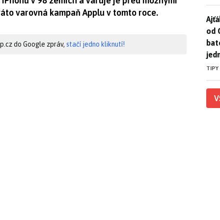
 iPhonů v 98 zemích a varuje je před možnými
váto varovná kampaň Applu v tomto roce.
Ajť
Ajťá
od 
bat
hip.cz do Google zpráv,
stačí jedno kliknutí!
jed
TIPY
V