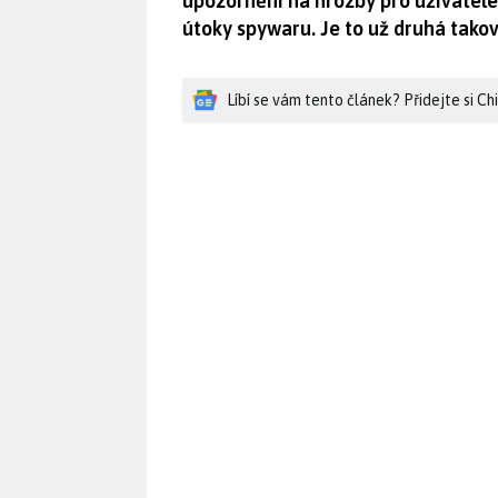
upozornění na hrozby pro uživatele
útoky spywaru. Je to už druhá tako
Líbí se vám tento článek? Přidejte si C