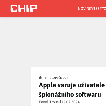
Přejít
k
NOVINKY
TESTY
Ž
hlavnímu
obsahu
>
BEZPEČNOST
Apple varuje uživatele
špionážního softwaru
Pavel Trousil
12.07.2024