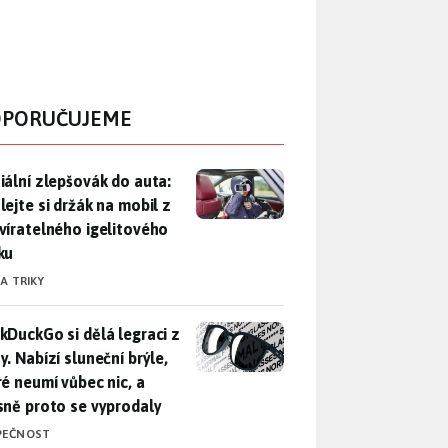
PORUČUJEME
iální zlepšovák do auta: Udělejte si držák na mobil z uzavírat
iální zlepšovák do auta:
lejte si držák na mobil z
víratelného igelitového
ku
 A TRIKY
DuckGo si dělá legraci z Mety. Nabízí sluneční brýle, které n
kDuckGo si dělá legraci z
. Nabízí sluneční brýle,
ré neumí vůbec nic, a
sně proto se vyprodaly
PEČNOST