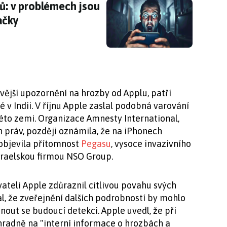
lů: v problémech jsou telefony a počítače jed
lů: v problémech jsou
ačky
ovější upozornění na hrozby od Applu, patří
é v Indii. V říjnu Apple zaslal podobná varování
éto zemi. Organizace Amnesty International,
 práv, později oznámila, že na iPhonech
objevila přítomnost
Pegasu
, vysoce invazivního
zraelskou firmou NSO Group.
ateli Apple zdůraznil citlivou povahu svých
l, že zveřejnění dalších podrobností by mohlo
ut se budoucí detekci. Apple uvedl, že při
hradně na "interní informace o hrozbách a