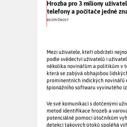
Hrozba pro 3 miliony uživate
Hrozba pro 3 miliony uživate
telefony a počítače jedné zn
BEZPEČNOST
Mezi uživatele, kteří obdrželi nejn
podle svědectví uživatelů i uživatel
několika novinářům a politikům v t
která se zabývá obhajobou lidských
prominentních indických novinářů 
špionážního softwaru vyvinutého i
Ve své komunikaci s dotčenými uživ
metod identifikace hrozeb a varova
potenciálně pomoci útočníkům vyhno
detekci takových útoků spoléhá vý