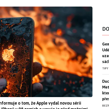
DO
Gen
Gen
Udě
uza
sáč
TIPY
Duck
Duc
Mety
kte
pře
formuje o tom, že Apple vydal novou sérii
BEZ