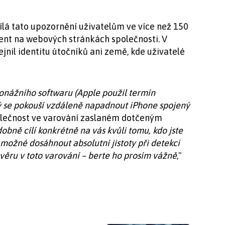
lá tato upozornění uživatelům ve více než 150
nt na webových stránkách společnosti. V
jnil identitu útočníků ani země, kde uživatelé
špionážního softwaru (Apple použil termín
ý se pokouší vzdáleně napadnout iPhone spojený
olečnost ve varování zaslaném dotčeným
bně cílí konkrétně na vás kvůli tomu, kdo jste
 možné dosáhnout absolutní jistoty při detekci
věru v toto varování – berte ho prosím vážně
,"