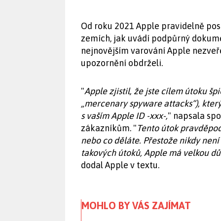
Od roku 2021 Apple pravidelně posí
zemích, jak uvádí podpůrný dokume
nejnovějším varování Apple nezveře
upozornění obdrželi.
"
Apple zjistil, že jste cílem útoku 
„mercenary spyware attacks“), kter
s vaším Apple ID -xxx-,
" napsala sp
zákazníkům. "
Tento útok pravděpodo
nebo co děláte. Přestože nikdy není
takových útoků, Apple má velkou dů
dodal Apple v textu.
MOHLO BY VÁS ZAJÍMAT