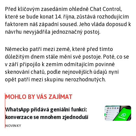
Před klíčovým zasedáním ohledně Chat Control,
které se bude konat 14. října, zůstává rozhodujícím
faktorem náš západní soused. Jeho vláda doposud k
návrhu nevyjádřila jednoznačný postoj.
Německo patří mezi země, které před tímto
důležitým dnem stále mění své postoje. Poté, co se
v září připojilo k zemím odmítajícím povinné
skenování chatů, podle nejnovějších údajů nyní
opět patří mezi skupinu nerozhodnutých.
MOHLO BY VÁS ZAJÍMAT
WhatsApp přidává geniální funkci: konverzace se mn
WhatsApp přidává geniální funkci:
konverzace se mnohem zjednoduší
NOVINKY