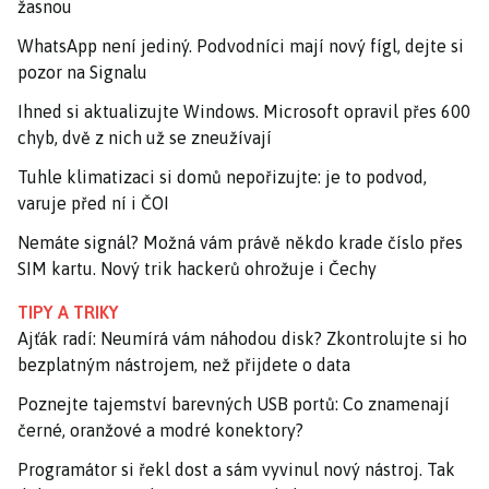
žasnou
WhatsApp není jediný. Podvodníci mají nový fígl, dejte si
pozor na Signalu
Ihned si aktualizujte Windows. Microsoft opravil přes 600
chyb, dvě z nich už se zneužívají
Tuhle klimatizaci si domů nepořizujte: je to podvod,
varuje před ní i ČOI
Nemáte signál? Možná vám právě někdo krade číslo přes
SIM kartu. Nový trik hackerů ohrožuje i Čechy
TIPY A TRIKY
Ajťák radí: Neumírá vám náhodou disk? Zkontrolujte si ho
bezplatným nástrojem, než přijdete o data
Poznejte tajemství barevných USB portů: Co znamenají
černé, oranžové a modré konektory?
Programátor si řekl dost a sám vyvinul nový nástroj. Tak