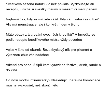
Švestková sezona nabízí víc než povidla. Vyzkoušejte 30
receptů, v nichž si švestky rozumí s mákem či marcipánem
Nejhorší čas, kdy se můžete vážit. Kdy vám váha často lže?
Vliv má menstruace, ale i konkrétní den v týdnu
Máte obavy z tvarování ovocných knedlíků? V hrnečku se
podle receptu knedlíkového mistra vždy povedou
Vejce v láku od okurek: Bezezbytkový trik pro pikantní a
výraznou chuť vás nadchne
Víkend pro sebe: 5 tipů kam vyrazit na festival, drink, rande a
do kina
Co nosí módní influencerky? Následující barevné kombinace
musíte vyzkoušet, než skončí léto