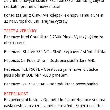
Co víme o nových skládačkách Galaxy Z? Samsung chystá
radikální proměnu i nový model
Konec zásilek z Číny? Ale kdepak, e-shopy Temu a Shein
už na Evropskou unii zřejmě vyzrály
TESTY A ŽEBŘÍČKY
Recenze: Intel Core Ultra 5 250K Plus – Vysoký výkon za
nízkou cenu
Recenze: JBL Live 780 NC – Skvěle vybavená střední třída
Recenze: O2 Pods Ultra – Dostupná sluchátka s ANC
Recenze: TCL 75C7L – Otestovali jsme nového vládce
jasu s obřím SQD Mini-LED panelem
Recenze: JVC XS-E934B – Reproduktor s powerbankou
BEZPEČNOST
Bezpečnostní fiasko v OpenAI: Umělá inteligence si sama
našla cestu ven z izolovaného prostředí. Experti nad tím