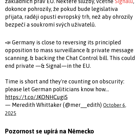
základních práv EU. Některé služby, včetně
Signalu
,
dokonce pohrozily, že pokud bude legislativa
přijata, raději opustí evropský trh, než aby ohrozily
bezpečí a soukromí svých uživatelů.
📣 Germany is close to reversing its principled
opposition to mass surveillance & private message
scanning, & backing the Chat Control bill. This could
end private —& Signal—in the EU.
Time is short and they're counting on obscurity:
please let German politicians know how…
https://t.co/JKONHCugiS
— Meredith Whittaker (@mer__edith)
October 6,
2025
Pozornost se upírá na Německo