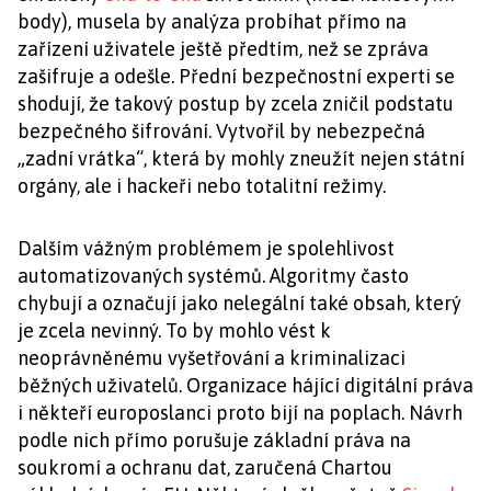
body), musela by analýza probíhat přímo na
zařízení uživatele ještě předtím, než se zpráva
zašifruje a odešle. Přední bezpečnostní experti se
shodují, že takový postup by zcela zničil podstatu
bezpečného šifrování. Vytvořil by nebezpečná
„zadní vrátka“, která by mohly zneužít nejen státní
orgány, ale i hackeři nebo totalitní režimy.
Dalším vážným problémem je spolehlivost
automatizovaných systémů. Algoritmy často
chybují a označují jako nelegální také obsah, který
je zcela nevinný. To by mohlo vést k
neoprávněnému vyšetřování a kriminalizaci
běžných uživatelů. Organizace hájící digitální práva
i někteří europoslanci proto bijí na poplach. Návrh
podle nich přímo porušuje základní práva na
soukromí a ochranu dat, zaručená Chartou