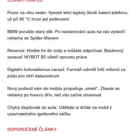
ČLÁNKY CHIP.CZ
Pozor na vlnu veder. Vysoké letní teploty škodí baterii telefonu,
už při 45 °C hrozí její poškození
BMW porušilo starý slib. Po nastartování auta na vás vyskočí
reklama se Spider-Manem
Recenze: Hodíte ho do vody a můžete odpočívat. Bazénový
vysavač WYBOT B1 ušetří spoustu práce
Digitální kolonialismus narazil. Farmáři odmítli 546 milionů za
půdu pro obří datacentrum
Nový podvod vám do mobilu propašuje „smetí“. Zbavte se
reklamy po hovoru dřív, než vás začne otravovat
Chytrý zlepšovák do auta: Udělejte si držák na mobil z
uzavíratelného igelitového sáčku
DOPORUČENÉ ČLÁNKY