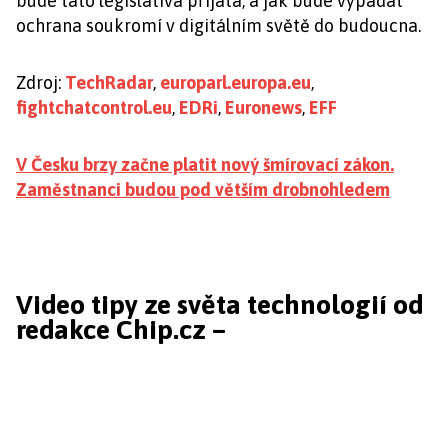
bude tato legislativa přijata, a jak bude vypadat
ochrana soukromí v digitálním světě do budoucna.
Zdroj:
TechRadar
,
europarl.europa.eu
,
fightchatcontrol.eu
,
EDRi
,
Euronews
,
EFF
V Česku brzy začne platit nový šmírovací zákon.
Zaměstnanci budou pod větším drobnohledem
Video tipy ze světa technologií od
redakce Chip.cz –