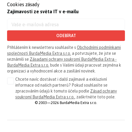
Cookies zásady
Zajímavosti ze světa IT v e-mailu
ODEBÍRAT
Přihlášením k newsletteru souhlasíte s
Obchodními podmínkami
společnosti BurdaMedia Extra s.r.o.
a potvrzujete, že jste se
seznámili se
Zásadami ochrany soukromí BurdaMedia Extra -
BurdaMedia Extra s.r.o.
bude s Vašimi údaji pracovat zejména k
organizaci a vyhodnocení akce a zasílání novinek.
Chcete navíc dostávat i další zajímavé a exkluzivní
informace od našich partnerů? Pokud souhlasíte se
zpracováním údajů k tomuto účelu podle
Zásad ochrany
soukromí BurdaMedia Extra s.r.o.
, zaškrtněte toto pole.
© 2003—2026 BurdaMedia Extra s.r.o.