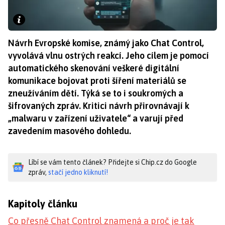
Návrh Evropské komise, známý jako Chat Control,
vyvolává vlnu ostrých reakcí. Jeho cílem je pomocí
automatického skenování veškeré digitální
komunikace bojovat proti šíření materiálů se
zneužíváním dětí. Týká se to i soukromých a
šifrovaných zpráv. Kritici návrh přirovnávají k
„malwaru v zařízení uživatele“ a varují před
zavedením masového dohledu.
Líbí se vám tento článek? Přidejte si Chip.cz do Google
zpráv,
stačí jedno kliknutí!
Kapitoly článku
Co přesně Chat Control znamená a proč je tak