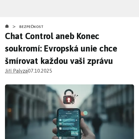
Přejít
k
hlavnímu
>
obsahu
BEZPEČNOST
Chat Control aneb Konec
soukromí: Evropská unie chce
šmírovat každou vaši zprávu
Jiří Palyza
07.10.2025