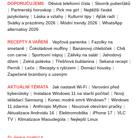
DOPORUČUJEME
Děsivá telefonní čísla
|
Slovník puberťáků
|
Partnerský horoskop
|
Pick me girl
|
Nejtěžší české
jazykolamy
|
Láska a vztahy
|
Kulturní tipy
|
Ajťák radí
|
Svátky a prázdniny 2026
|
Módní trendy 2026
|
WhatsApp
alternativy 2026
RECEPTY A VAŘENÍ
Vepřová panenka
|
Fazolky na
smetaně
|
Čokoládové muffiny
|
Banánový chlebíček
|
Chili
con carne
|
Sportovní nápoj
|
Zálivky na salát
|
Jahodový
džem
|
Zelná polévka
|
Třešňová bublanina
|
Sekaná recept
|
Perník
|
Lečo
|
Recepty s rybízem
|
Domácí housky
|
Zapečené brambory s uzeným
AKTUÁLNÍ TÉMATA
Jak nastavit Wi-Fi
|
Varování před
kyberútoky
|
Instalace Windows 11 na starší počítač
|
Nový
skládací Samsung
|
Konec modré smrti Windows?
|
Windows
11 zdarma
|
Anthropic Mythos
|
Nouzové otevírání pračky
|
Aktualizace Androidu 16
|
Elektromobilita
|
iPhone 17
|
VLC
TV
|
Klimatizace Maoudegola
|
Nejlepší Linux