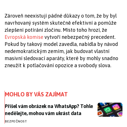
Zároveň neexistují pádné důkazy o tom, že by byl
navrhovaný systém skutečně efektivní a pomůže
zlepšení potírání zločinu. Místo toho hrozí, že
Evropská komise
vytvoří nebezpečný precedent.
Pokud by takový model zavedla, nabídla by návod
nedemokratickým zemím, jak budovat vlastní
masivní sledovací aparáty, které by mohly snadno
zneužít k potlačování opozice a svobody slova.
MOHLO BY VÁS ZAJÍMAT
Přišel vám obrázek na WhatsApp? Tohle nedělejte, m
Přišel vám obrázek na WhatsApp? Tohle
nedělejte, mohou vám ukrást data
BEZPEČNOST