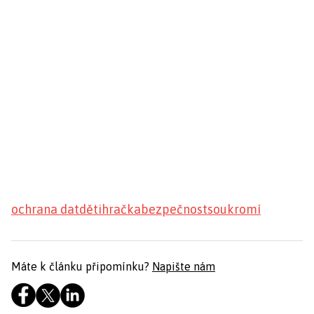
ochrana dat
děti
hračka
bezpečnost
soukromí
Máte k článku připomínku?
Napište nám