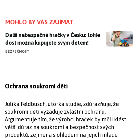
MOHLO BY VÁS ZAJÍMAT
Další nebezpečné hračky v Česku: tohle dost možná 
Další nebezpečné hračky v Česku: tohle
dost možná kupujete svým dětem!
BEZPEČNOST
Ochrana soukromí dětí
Julika Feldbusch, utorka studie, zdůrazňuje, že
soukromí dětí vyžaduje zvláštní ochranu.
Argumentuje tím, že výrobci hraček by měli klást
větší důraz na soukromí a bezpečnost svých
produktů, zejména s ohledem na jejich mladé