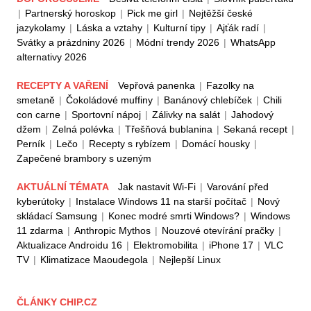
|
Partnerský horoskop
|
Pick me girl
|
Nejtěžší české
jazykolamy
|
Láska a vztahy
|
Kulturní tipy
|
Ajťák radí
|
Svátky a prázdniny 2026
|
Módní trendy 2026
|
WhatsApp
alternativy 2026
RECEPTY A VAŘENÍ
Vepřová panenka
|
Fazolky na
smetaně
|
Čokoládové muffiny
|
Banánový chlebíček
|
Chili
con carne
|
Sportovní nápoj
|
Zálivky na salát
|
Jahodový
džem
|
Zelná polévka
|
Třešňová bublanina
|
Sekaná recept
|
Perník
|
Lečo
|
Recepty s rybízem
|
Domácí housky
|
Zapečené brambory s uzeným
AKTUÁLNÍ TÉMATA
Jak nastavit Wi-Fi
|
Varování před
kyberútoky
|
Instalace Windows 11 na starší počítač
|
Nový
skládací Samsung
|
Konec modré smrti Windows?
|
Windows
11 zdarma
|
Anthropic Mythos
|
Nouzové otevírání pračky
|
Aktualizace Androidu 16
|
Elektromobilita
|
iPhone 17
|
VLC
TV
|
Klimatizace Maoudegola
|
Nejlepší Linux
ČLÁNKY CHIP.CZ