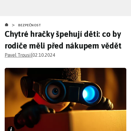
Přejít
k
hlavnímu
>
obsahu
BEZPEČNOST
Chytré hračky špehují děti: co by
rodiče měli před nákupem vědět
Pavel Trousil
02.10.2024