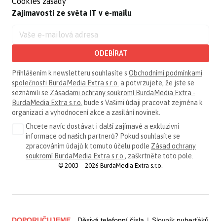
Cookies zásady
Zajímavosti ze světa IT v e-mailu
ODEBÍRAT
Přihlášením k newsletteru souhlasíte s
Obchodními podmínkami
společnosti BurdaMedia Extra s.r.o.
a potvrzujete, že jste se
seznámili se
Zásadami ochrany soukromí BurdaMedia Extra -
BurdaMedia Extra s.r.o.
bude s Vašimi údaji pracovat zejména k
organizaci a vyhodnocení akce a zasílání novinek.
Chcete navíc dostávat i další zajímavé a exkluzivní
informace od našich partnerů? Pokud souhlasíte se
zpracováním údajů k tomuto účelu podle
Zásad ochrany
soukromí BurdaMedia Extra s.r.o.
, zaškrtněte toto pole.
© 2003—2026 BurdaMedia Extra s.r.o.
DOPORUČUJEME
Děsivá telefonní čísla
|
Slovník puberťáků