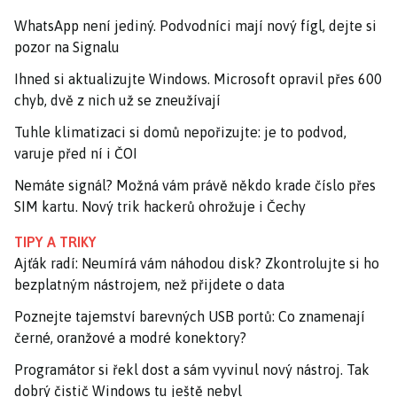
WhatsApp není jediný. Podvodníci mají nový fígl, dejte si
pozor na Signalu
Ihned si aktualizujte Windows. Microsoft opravil přes 600
chyb, dvě z nich už se zneužívají
Tuhle klimatizaci si domů nepořizujte: je to podvod,
varuje před ní i ČOI
Nemáte signál? Možná vám právě někdo krade číslo přes
SIM kartu. Nový trik hackerů ohrožuje i Čechy
TIPY A TRIKY
Ajťák radí: Neumírá vám náhodou disk? Zkontrolujte si ho
bezplatným nástrojem, než přijdete o data
Poznejte tajemství barevných USB portů: Co znamenají
černé, oranžové a modré konektory?
Programátor si řekl dost a sám vyvinul nový nástroj. Tak
dobrý čistič Windows tu ještě nebyl