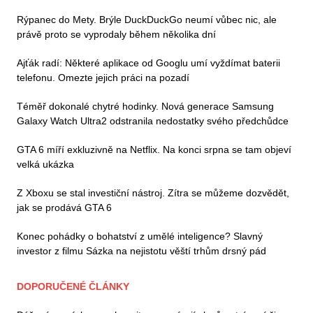
Rýpanec do Mety. Brýle DuckDuckGo neumí vůbec nic, ale
právě proto se vyprodaly během několika dní
Ajťák radí: Některé aplikace od Googlu umí vyždímat baterii
telefonu. Omezte jejich práci na pozadí
Téměř dokonalé chytré hodinky. Nová generace Samsung
Galaxy Watch Ultra2 odstranila nedostatky svého předchůdce
GTA 6 míří exkluzivně na Netflix. Na konci srpna se tam objeví
velká ukázka
Z Xboxu se stal investiční nástroj. Zítra se můžeme dozvědět,
jak se prodává GTA 6
Konec pohádky o bohatství z umělé inteligence? Slavný
investor z filmu Sázka na nejistotu věští trhům drsný pád
DOPORUČENÉ ČLÁNKY