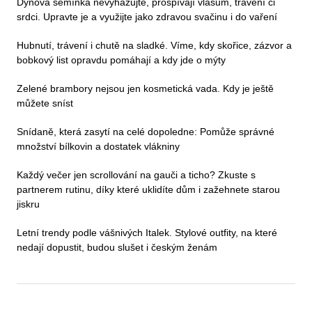
Dýňová semínka nevyhazujte, prospívají vlasům, trávení či
srdci. Upravte je a využijte jako zdravou svačinu i do vaření
Hubnutí, trávení i chutě na sladké. Víme, kdy skořice, zázvor a
bobkový list opravdu pomáhají a kdy jde o mýty
Zelené brambory nejsou jen kosmetická vada. Kdy je ještě
můžete sníst
Snídaně, která zasytí na celé dopoledne: Pomůže správné
množství bílkovin a dostatek vlákniny
Každý večer jen scrollování na gauči a ticho? Zkuste s
partnerem rutinu, díky které uklidíte dům i zažehnete starou
jiskru
Letní trendy podle vášnivých Italek. Stylové outfity, na které
nedají dopustit, budou slušet i českým ženám