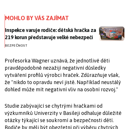
MOHLO BY VÁS ZAJÍMAT
Inspekce varuje rodiče: dětská hračka za 219 korun 
Inspekce varuje rodiče: dětská hračka za
219 korun představuje velké nebezpečí
BEZPEČNOST
Profesorka Wagner uznává, že jednotlivé děti
pravděpodobně nezažijí negativní důsledky
vytváření profilů výrobci hraček. Zdůrazňuje však,
že "nikdo to opravdu neví jistě. Například neustálý
dohled může mít negativní vliv na osobní rozvoj."
Studie zabývající se chytrými hračkami od
výzkumníků Univerzity v Basileji odhaluje důležité
otázky týkající se soukromí a bezpečnosti dětí.
Rodiče by měli být obezřetní při výběru chytrých