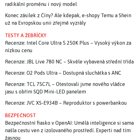
radikální proměnu i nový model
Konec zásilek z Číny? Ale kdepak, e-shopy Temu a Shein
už na Evropskou unii zřejmě vyzrály
TESTY A ŽEBŘÍČKY
Recenze: Intel Core Ultra 5 250K Plus – Vysoký výkon za
nízkou cenu
Recenze: JBL Live 780 NC – Skvěle vybavená střední třída
Recenze: O2 Pods Ultra – Dostupná sluchátka s ANC
Recenze: TCL 75C7L – Otestovali jsme nového vládce
jasu s obřím SQD Mini-LED panelem
Recenze: JVC XS-E934B – Reproduktor s powerbankou
BEZPEČNOST
Bezpečnostní fiasko v OpenAI: Umělá inteligence si sama
našla cestu ven z izolovaného prostředí. Experti nad tím
žasnou