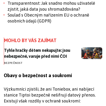
Transparentnost: Jak snadno mohou uživatelé
zjistit, jaká data jsou shromažďována?
Soulad s Obecným nařízením EU o ochraně
osobních údajů (GDPR)
MOHLO BY VÁS ZAJÍMAT
Tyhle hračky dětem nekupujte: jsou nebezpečné, varu
Tyhle hračky dětem nekupujte: jsou
nebezpečné, varuje před nimi ČOI
BEZPEČNOST
Obavy o bezpečnost a soukromí
Výzkumníci zjistili, že ani Toniebox, ani nabíjecí
stanice Tiptoi bezpečně nešifrují datový přenos.
Existují však rozdíly v ochraně soukromí: