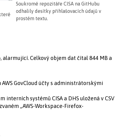
Soukromé repozitáře CISA na GitHubu
odhalily desítky přihlašovacích údajů v
které
prostém textu.
, alarmující. Celkový objem dat čítal 844 MB a
on AWS GovCloud účty s administrátorskými
ám interních systémů CISA a DHS uložená v CSV
azvaném „AWS-Workspace-Firefox-
s