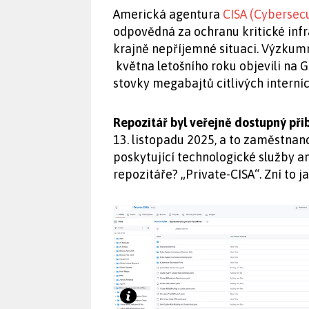
Americká agentura
CISA (Cybersecu
odpovědná za ochranu kritické infra
krajně nepříjemné situaci. Výzkumn
května letošního roku objevili na 
stovky megabajtů citlivých interníc
Repozitář byl veřejně dostupný přib
13. listopadu 2025, a to zaměstna
poskytující technologické služby am
repozitáře? „Private-CISA“. Zní to jak