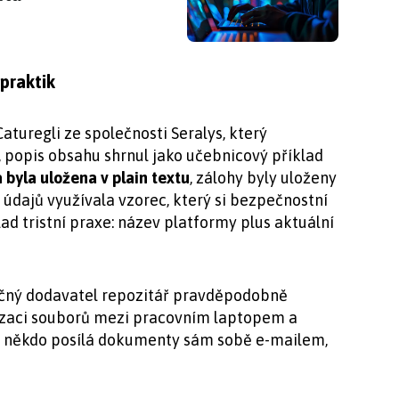
praktik
turegli ze společnosti Seralys, který
, popis obsahu shrnul jako učebnicový příklad
 byla uložena v plain textu
, zálohy byly uloženy
 údajů využívala vzorec, který si bezpečnostní
d tristní praxe: název platformy plus aktuální
tyčný dodavatel repozitář pravděpodobně
nizaci souborů mezi pracovním laptopem a
 někdo posílá dokumenty sám sobě e-mailem,