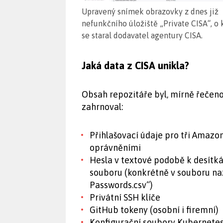
Upravený snímek obrazovky z dnes již
nefunkčního úložiště „Private CISA“, o 
se staral dodavatel agentury CISA.
Jaká data z CISA unikla?
Obsah repozitáře byl, mírně řečeno
zahrnoval:
Přihlašovací údaje pro tři Amaz
oprávněními
Hesla v textové podobě k desítk
souboru (konkrétně v souboru n
Passwords.csv“)
Privátní SSH klíče
GitHub tokeny (osobní i firemní)
Konfigurační soubory Kubernete