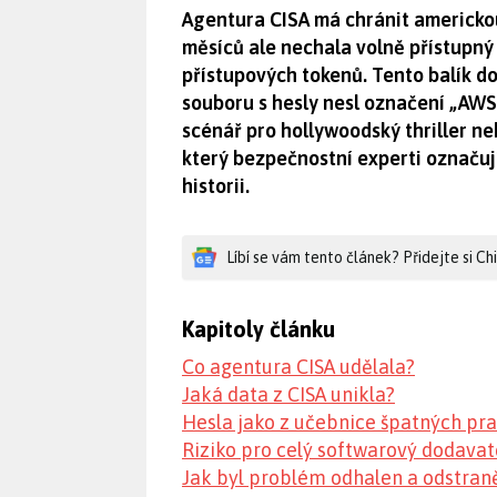
Agentura CISA má chránit americkou
měsíců ale nechala volně přístupný 
přístupových tokenů. Tento balík d
souboru s hesly nesl označení „AWS
scénář pro hollywoodský thriller ne
který bezpečnostní experti označují
historii.
Líbí se vám tento článek? Přidejte si C
Kapitoly článku
Co agentura CISA udělala?
Jaká data z CISA unikla?
Hesla jako z učebnice špatných pra
Riziko pro celý softwarový dodavat
Jak byl problém odhalen a odstran