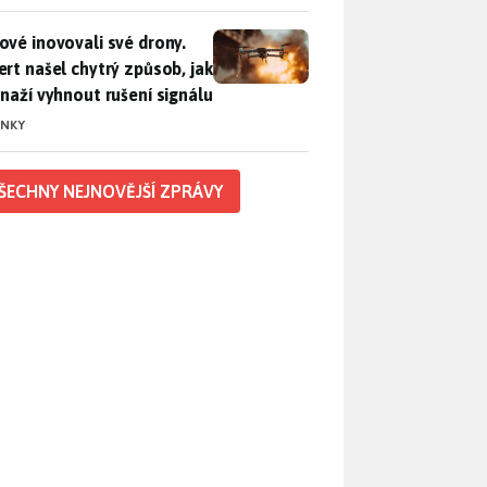
vé inovovali své drony. Expert našel chytrý způsob, jak se sna
ové inovovali své drony.
ert našel chytrý způsob, jak
snaží vyhnout rušení signálu
INKY
ŠECHNY NEJNOVĚJŠÍ ZPRÁVY