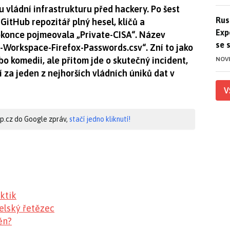
 vládní infrastrukturu před hackery. Po šest
Ruso
Rus
GitHub repozitář plný hesel, klíčů a
Exp
okonce pojmeovala „Private-CISA“. Název
se 
-Workspace-Firefox-Passwords.csv“. Zní to jako
bo komedii, ale přitom jde o skutečný incident,
NOV
 za jeden z nejhorších vládních úniků dat v
V
hip.cz do Google zpráv,
stačí jedno kliknutí!
ktik
elský řetězec
ěn?