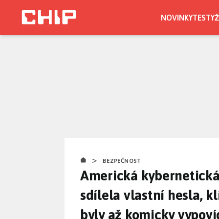
Přejít
k
NOVINKY
TESTY
Ž
hlavnímu
obsahu
>
BEZPEČNOST
Americká kybernetická
sdílela vlastní hesla, 
byly až komicky vypoví