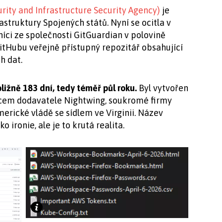
rity and Infrastructure Security Agency)
je
struktury Spojených států. Nyní se ocitla v
íci ze společnosti GitGuardian v polovině
GitHubu veřejně přístupný repozitář obsahující
h dat.
ližně 183 dní, tedy téměř půl roku.
Byl vytvořen
ncem dodavatele Nightwing, soukromé firmy
erické vládě se sídlem ve Virginii. Název
o ironie, ale je to krutá realita.