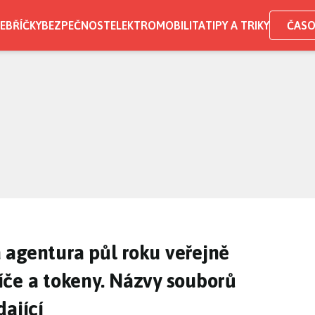
EBŘÍČKY
BEZPEČNOST
ELEKTROMOBILITA
TIPY A TRIKY
ČASO
 agentura půl roku veřejně
klíče a tokeny. Názvy souborů
dající