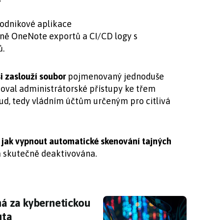
podnikové aplikace
ně OneNote exportů a CI/CD logy s
ů.
si zaslouží soubor
pojmenovaný jednoduše
hoval administrátorské přístupy ke třem
d, tedy vládním účtům určeným pro citlivá
,
jak vypnout automatické skenování tajných
la skutečně deaktivována.
á za kybernetickou bezpečnost byla sama ha
á za kybernetickou
uta