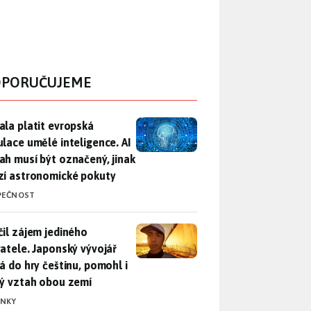
PORUČUJEME
ala platit evropská regulace umělé inteligence. AI obsah musí
ala platit evropská
ulace umělé inteligence. AI
ah musí být označený, jinak
zí astronomické pokuty
PEČNOST
il zájem jediného uživatele. Japonský vývojář přidá do hry češ
čil zájem jediného
vatele. Japonský vývojář
dá do hry češtinu, pomohl i
lý vztah obou zemí
INKY