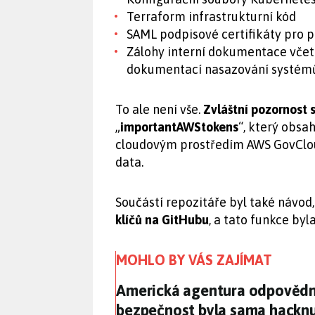
Terraform infrastrukturní kód
SAML podpisové certifikáty pro 
Zálohy interní dokumentace včet
dokumentací nasazování systém
To ale není vše.
Zvláštní pozornost 
„
importantAWStokens
“, který obsa
cloudovým prostředím AWS GovClou
data.
Součástí repozitáře byl také návod
klíčů na GitHubu
, a tato funkce by
MOHLO BY VÁS ZAJÍMAT
Americká agentura odpovědn
Americká agentura odpovědn
bezpečnost byla sama hackn