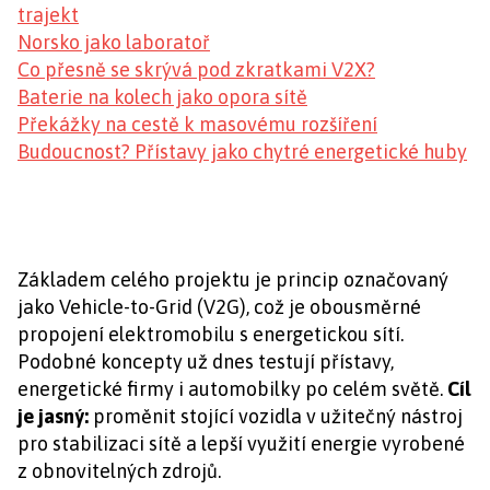
trajekt
Norsko jako laboratoř
Co přesně se skrývá pod zkratkami V2X?
Baterie na kolech jako opora sítě
Překážky na cestě k masovému rozšíření
Budoucnost? Přístavy jako chytré energetické huby
Základem celého projektu je princip označovaný
jako Vehicle-to-Grid (V2G), což je obousměrné
propojení elektromobilu s energetickou sítí.
Podobné koncepty už dnes testují přístavy,
energetické firmy i automobilky po celém světě.
Cíl
je jasný:
proměnit stojící vozidla v užitečný nástroj
pro stabilizaci sítě a lepší využití energie vyrobené
z obnovitelných zdrojů.