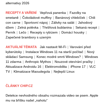
alternativy 2026
RECEPTY A VAŘENÍ
Vepřová panenka
|
Fazolky na
smetaně
|
Čokoládové muffiny
|
Banánový chlebíček
|
Chili
con carne
|
Sportovní nápoj
|
Zálivky na salát
|
Jahodový
džem
|
Zelná polévka
|
Třešňová bublanina
|
Sekaná recept
|
Perník
|
Lečo
|
Recepty s rybízem
|
Domácí housky
|
Zapečené brambory s uzeným
AKTUÁLNÍ TÉMATA
Jak nastavit Wi-Fi
|
Varování před
kyberútoky
|
Instalace Windows 11 na starší počítač
|
Nový
skládací Samsung
|
Konec modré smrti Windows?
|
Windows
11 zdarma
|
Anthropic Mythos
|
Nouzové otevírání pračky
|
Aktualizace Androidu 16
|
Elektromobilita
|
iPhone 17
|
VLC
TV
|
Klimatizace Maoudegola
|
Nejlepší Linux
ČLÁNKY CHIP.CZ
Detekce nevhodného obsahu rozmazala video se psem. Apple
mu na bříšku našel „nahotu“