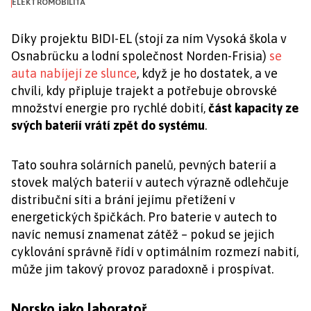
ELEKTROMOBILITA
Díky projektu BIDI-EL (stojí za ním Vysoká škola v
Osnabrücku a lodní společnost Norden-Frisia)
se
auta nabíjejí ze slunce
, když je ho dostatek, a ve
chvíli, kdy připluje trajekt a potřebuje obrovské
množství energie pro rychlé dobití,
část kapacity ze
svých baterií vrátí zpět do systému
.
Tato souhra solárních panelů, pevných baterií a
stovek malých baterií v autech výrazně odlehčuje
distribuční síti a brání jejímu přetížení v
energetických špičkách. Pro baterie v autech to
navíc nemusí znamenat zátěž – pokud se jejich
cyklování správně řídí v optimálním rozmezí nabití,
může jim takový provoz paradoxně i prospívat.
Norsko jako laboratoř