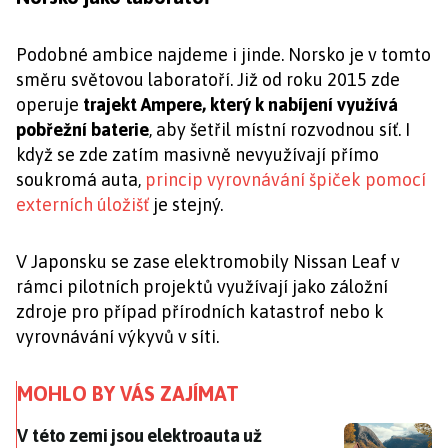
Podobné ambice najdeme i jinde. Norsko je v tomto
směru světovou laboratoří. Již od roku 2015 zde
operuje
trajekt Ampere, který k nabíjení využívá
pobřežní baterie
, aby šetřil místní rozvodnou síť. I
když se zde zatím masivně nevyužívají přímo
soukromá auta,
princip vyrovnávání špiček pomocí
externích úložišť
je stejný.
V Japonsku se zase elektromobily Nissan Leaf v
rámci pilotních projektů využívají jako záložní
zdroje pro případ přírodních katastrof nebo k
vyrovnávání výkyvů v síti.
MOHLO BY VÁS ZAJÍMAT
V této zemi jsou elektroauta už samozřejmostí. Ale jak
V této zemi jsou elektroauta už