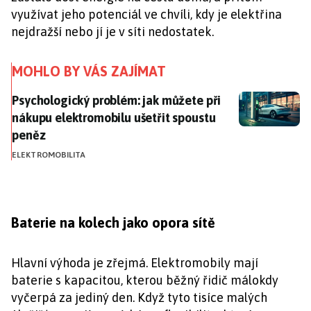
využívat jeho potenciál ve chvíli, kdy je elektřina
nejdražší nebo jí je v síti nedostatek.
MOHLO BY VÁS ZAJÍMAT
Psychologický problém: jak můžete při nákupu elekt
Psychologický problém: jak můžete při
nákupu elektromobilu ušetřit spoustu
peněz
ELEKTROMOBILITA
Baterie na kolech jako opora sítě
Hlavní výhoda je zřejmá. Elektromobily mají
baterie s kapacitou, kterou běžný řidič málokdy
vyčerpá za jediný den. Když tyto tisíce malých