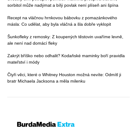
sorbitol může nadýmat a bílý povlak není plíseň ani špína
Recept na vláčnou hrnkovou bábovku z pomazánkového
másla: Co udělat, aby byla vláčná a šla dobře vyklopit
Šunkofleky z remosky: Z koupených těstovin uvaříme levně,
ale není nad domácí fleky
Zakrýt bříško nebo odhalit? Kodaňské maminky boří pravidla
mateřství i módy
Čtyři věci, které o Whitney Houston možná nevíte: Odmítl ji
bratr Michaela Jacksona a měla milenku