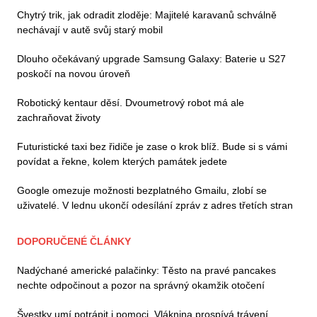
Chytrý trik, jak odradit zloděje: Majitelé karavanů schválně
nechávají v autě svůj starý mobil
Dlouho očekávaný upgrade Samsung Galaxy: Baterie u S27
poskočí na novou úroveň
Robotický kentaur děsí. Dvoumetrový robot má ale
zachraňovat životy
Futuristické taxi bez řidiče je zase o krok blíž. Bude si s vámi
povídat a řekne, kolem kterých památek jedete
Google omezuje možnosti bezplatného Gmailu, zlobí se
uživatelé. V lednu ukončí odesílání zpráv z adres třetích stran
DOPORUČENÉ ČLÁNKY
Nadýchané americké palačinky: Těsto na pravé pancakes
nechte odpočinout a pozor na správný okamžik otočení
Švestky umí potrápit i pomoci. Vláknina prospívá trávení,