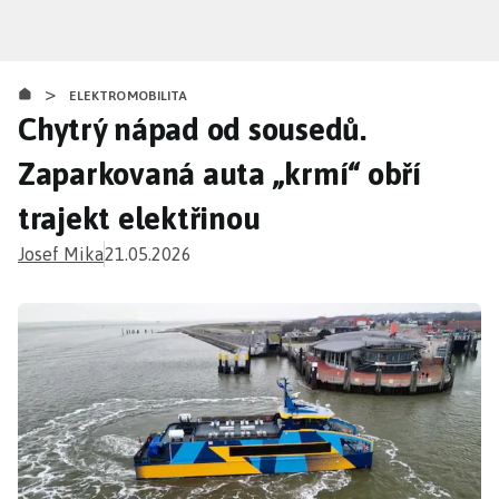
Přejít
k
hlavnímu
>
obsahu
ELEKTROMOBILITA
Chytrý nápad od sousedů.
Zaparkovaná auta „krmí“ obří
trajekt elektřinou
Josef Mika
21.05.2026