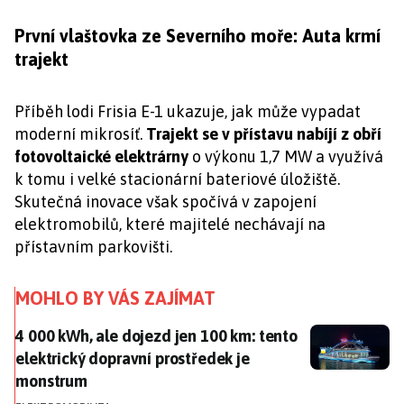
První vlaštovka ze Severního moře: Auta krmí
trajekt
Příběh lodi Frisia E-1 ukazuje, jak může vypadat
moderní mikrosíť.
Trajekt se v přístavu nabíjí z obří
fotovoltaické elektrárny
o výkonu 1,7 MW a využívá
k tomu i velké stacionární bateriové úložiště.
Skutečná inovace však spočívá v zapojení
elektromobilů, které majitelé nechávají na
přístavním parkovišti.
MOHLO BY VÁS ZAJÍMAT
4 000 kWh, ale dojezd jen 100 km: tento elektrický 
4 000 kWh, ale dojezd jen 100 km: tento
elektrický dopravní prostředek je
monstrum