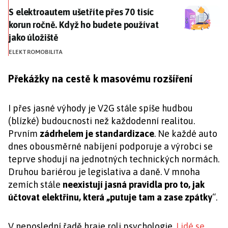
S elektroautem ušetříte přes 70 tisíc korun ročně. Kd
S elektroautem ušetříte přes 70 tisíc
korun ročně. Když ho budete používat
jako úložiště
ELEKTROMOBILITA
Překážky na cestě k masovému rozšíření
I přes jasné výhody je V2G stále spíše hudbou
(blízké) budoucnosti než každodenní realitou.
Prvním
zádrhelem je standardizace
. Ne každé auto
dnes obousměrné nabíjení podporuje a výrobci se
teprve shodují na jednotných technických normách.
Druhou bariérou je legislativa a daně. V mnoha
zemích stále
neexistují jasná pravidla pro to, jak
účtovat elektřinu, která „putuje tam a zase zpátky
“.
V neposlední řadě hraje roli psychologie.
Lidé se