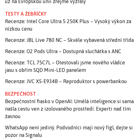
už na Evropskou unii zřejmě vyzrály
TESTY A ŽEBŘÍČKY
Recenze: Intel Core Ultra 5 250K Plus – Vysoký výkon za
nízkou cenu
Recenze: JBL Live 780 NC – Skvěle vybavená střední třída
Recenze: O2 Pods Ultra – Dostupná sluchátka s ANC
Recenze: TCL 75C7L – Otestovali jsme nového vládce
jasu s obřím SQD Mini-LED panelem
Recenze: JVC XS-E934B – Reproduktor s powerbankou
BEZPEČNOST
Bezpečnostní fiasko v OpenAI: Umělá inteligence si sama
našla cestu ven z izolovaného prostředí. Experti nad tím
žasnou
WhatsApp není jediný. Podvodníci mají nový fígl, dejte si
pozor na Signalu