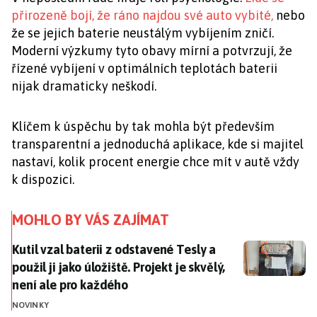
přirozeně bojí, že ráno najdou své auto vybité,
nebo
že se jejich baterie neustálým vybíjením zničí.
Moderní výzkumy tyto obavy mírní a potvrzují, že
řízené vybíjení v optimálních teplotách baterii
nijak dramaticky neškodí.
Klíčem k úspěchu by tak mohla být především
transparentní a jednoduchá aplikace, kde si majitel
nastaví, kolik procent energie chce mít v autě vždy
k dispozici.
MOHLO BY VÁS ZAJÍMAT
Kutil vzal baterii z odstavené Tesly a použil ji jako úl
Kutil vzal baterii z odstavené Tesly a
použil ji jako úložiště. Projekt je skvělý,
není ale pro každého
NOVINKY