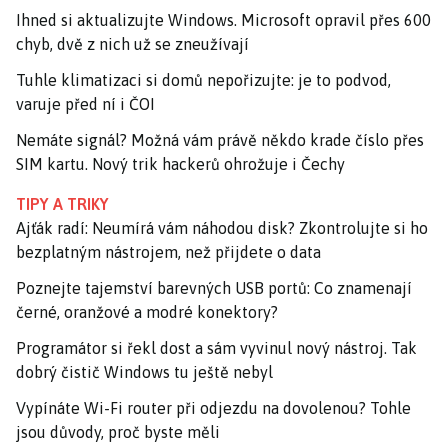
Ihned si aktualizujte Windows. Microsoft opravil přes 600
chyb, dvě z nich už se zneužívají
Tuhle klimatizaci si domů nepořizujte: je to podvod,
varuje před ní i ČOI
Nemáte signál? Možná vám právě někdo krade číslo přes
SIM kartu. Nový trik hackerů ohrožuje i Čechy
TIPY A TRIKY
Ajťák radí: Neumírá vám náhodou disk? Zkontrolujte si ho
bezplatným nástrojem, než přijdete o data
Poznejte tajemství barevných USB portů: Co znamenají
černé, oranžové a modré konektory?
Programátor si řekl dost a sám vyvinul nový nástroj. Tak
dobrý čistič Windows tu ještě nebyl
Vypínáte Wi-Fi router při odjezdu na dovolenou? Tohle
jsou důvody, proč byste měli