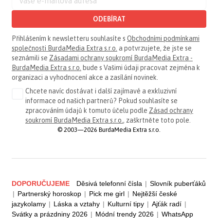
ODEBÍRAT
Přihlášením k newsletteru souhlasíte s
Obchodními podmínkami
společnosti BurdaMedia Extra s.r.o.
a potvrzujete, že jste se
seznámili se
Zásadami ochrany soukromí BurdaMedia Extra -
BurdaMedia Extra s.r.o.
bude s Vašimi údaji pracovat zejména k
organizaci a vyhodnocení akce a zasílání novinek.
Chcete navíc dostávat i další zajímavé a exkluzivní
informace od našich partnerů? Pokud souhlasíte se
zpracováním údajů k tomuto účelu podle
Zásad ochrany
soukromí BurdaMedia Extra s.r.o.
, zaškrtněte toto pole.
© 2003—2026 BurdaMedia Extra s.r.o.
DOPORUČUJEME
Děsivá telefonní čísla
|
Slovník puberťáků
|
Partnerský horoskop
|
Pick me girl
|
Nejtěžší české
jazykolamy
|
Láska a vztahy
|
Kulturní tipy
|
Ajťák radí
|
Svátky a prázdniny 2026
|
Módní trendy 2026
|
WhatsApp