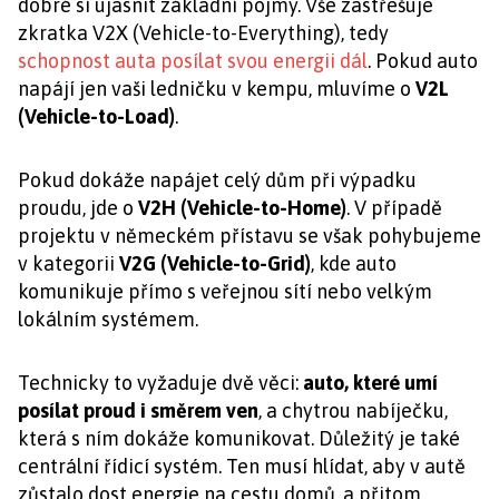
dobré si ujasnit základní pojmy. Vše zastřešuje
zkratka V2X (Vehicle-to-Everything), tedy
schopnost auta posílat svou energii dál
. Pokud auto
napájí jen vaši ledničku v kempu, mluvíme o
V2L
(Vehicle-to-Load)
.
Pokud dokáže napájet celý dům při výpadku
proudu, jde o
V2H (Vehicle-to-Home)
. V případě
projektu v německém přístavu se však pohybujeme
v kategorii
V2G (Vehicle-to-Grid)
, kde auto
komunikuje přímo s veřejnou sítí nebo velkým
lokálním systémem.
Technicky to vyžaduje dvě věci:
auto, které umí
posílat proud i směrem ven
, a chytrou nabíječku,
která s ním dokáže komunikovat. Důležitý je také
centrální řídicí systém. Ten musí hlídat, aby v autě
zůstalo dost energie na cestu domů, a přitom