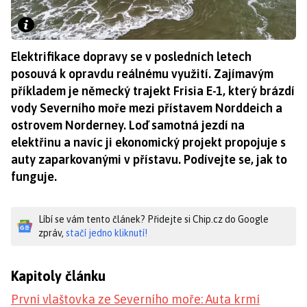
Elektrifikace dopravy se v posledních letech
posouvá k opravdu reálnému využití. Zajímavým
příkladem je německý trajekt Frisia E-1, který brázdí
vody Severního moře mezi přístavem Norddeich a
ostrovem Norderney. Loď samotná jezdí na
elektřinu a navíc ji ekonomický projekt propojuje s
auty zaparkovanými v přístavu. Podívejte se, jak to
funguje.
Líbí se vám tento článek? Přidejte si Chip.cz do Google
zpráv,
stačí jedno kliknutí!
Kapitoly článku
První vlaštovka ze Severního moře: Auta krmí