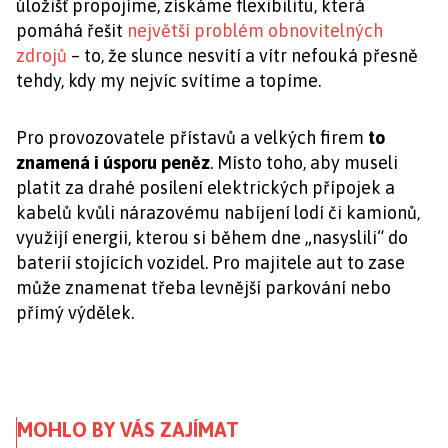
úložišť propojíme, získáme flexibilitu, která
pomáhá řešit
největší problém obnovitelných
zdrojů
– to, že slunce nesvítí a vítr nefouká přesně
tehdy, kdy my nejvíc svítíme a topíme.
Pro provozovatele přístavů a velkých firem
to
znamená i úsporu peněz
. Místo toho, aby museli
platit za drahé posílení elektrických přípojek a
kabelů kvůli nárazovému nabíjení lodí či kamionů,
využijí energii, kterou si během dne „nasyslili“ do
baterií stojících vozidel. Pro majitele aut to zase
může znamenat třeba levnější parkování nebo
přímý výdělek.
MOHLO BY VÁS ZAJÍMAT