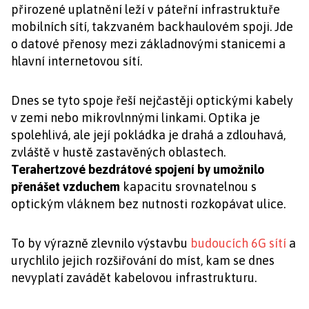
přirozené uplatnění leží v páteřní infrastruktuře
mobilních sítí, takzvaném backhaulovém spoji. Jde
o datové přenosy mezi základnovými stanicemi a
hlavní internetovou sítí.
Dnes se tyto spoje řeší nejčastěji optickými kabely
v zemi nebo mikrovlnnými linkami. Optika je
spolehlivá, ale její pokládka je drahá a zdlouhavá,
zvláště v hustě zastavěných oblastech.
Terahertzové bezdrátové spojení by umožnilo
přenášet vzduchem
kapacitu srovnatelnou s
optickým vláknem bez nutnosti rozkopávat ulice.
To by výrazně zlevnilo výstavbu
budoucích 6G sítí
a
urychlilo jejich rozšiřování do míst, kam se dnes
nevyplatí zavádět kabelovou infrastrukturu.