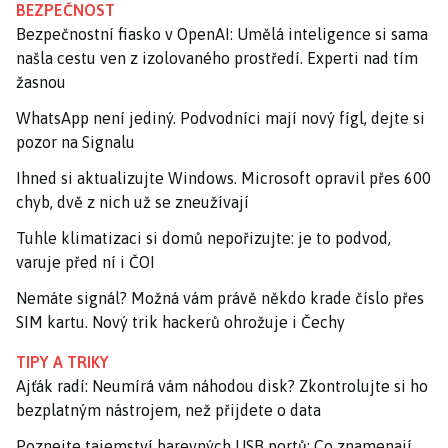
BEZPEČNOST
Bezpečnostní fiasko v OpenAI: Umělá inteligence si sama
našla cestu ven z izolovaného prostředí. Experti nad tím
žasnou
WhatsApp není jediný. Podvodníci mají nový fígl, dejte si
pozor na Signalu
Ihned si aktualizujte Windows. Microsoft opravil přes 600
chyb, dvě z nich už se zneužívají
Tuhle klimatizaci si domů nepořizujte: je to podvod,
varuje před ní i ČOI
Nemáte signál? Možná vám právě někdo krade číslo přes
SIM kartu. Nový trik hackerů ohrožuje i Čechy
TIPY A TRIKY
Ajťák radí: Neumírá vám náhodou disk? Zkontrolujte si ho
bezplatným nástrojem, než přijdete o data
Poznejte tajemství barevných USB portů: Co znamenají