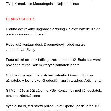
TV
|
Klimatizace Maoudegola
|
Nejlepší Linux
ČLÁNKY CHIP.CZ
Dlouho očekávaný upgrade Samsung Galaxy: Baterie u S27
poskočí na novou úroveň
Robotický kentaur děsí. Dvoumetrový robot má ale
zachraňovat životy
Futuristické taxi bez řidiče je zase o krok blíž. Bude si s vámi
povídat a řekne, kolem kterých památek jedete
Google omezuje možnosti bezplatného Gmailu, zlobí se
uživatelé. V lednu ukončí odesílání zpráv z adres třetích stran
GTA 6 může zvýšit zájem o PS5. Konzolí by měl být dostatek,
otázkou zůstává cena
Vydělal na AI, teď střeží přírodu. Šéf OpenAI poslal přes 100