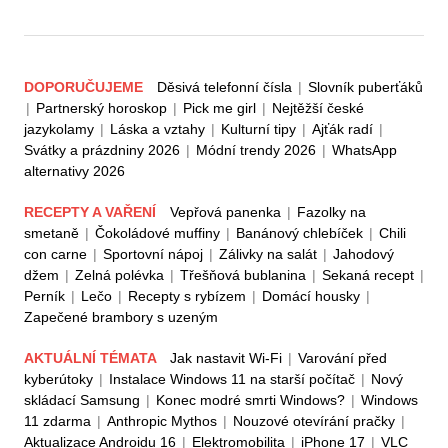
DOPORUČUJEME
Děsivá telefonní čísla
|
Slovník puberťáků
|
Partnerský horoskop
|
Pick me girl
|
Nejtěžší české
jazykolamy
|
Láska a vztahy
|
Kulturní tipy
|
Ajťák radí
|
Svátky a prázdniny 2026
|
Módní trendy 2026
|
WhatsApp
alternativy 2026
RECEPTY A VAŘENÍ
Vepřová panenka
|
Fazolky na
smetaně
|
Čokoládové muffiny
|
Banánový chlebíček
|
Chili
con carne
|
Sportovní nápoj
|
Zálivky na salát
|
Jahodový
džem
|
Zelná polévka
|
Třešňová bublanina
|
Sekaná recept
|
Perník
|
Lečo
|
Recepty s rybízem
|
Domácí housky
|
Zapečené brambory s uzeným
AKTUÁLNÍ TÉMATA
Jak nastavit Wi-Fi
|
Varování před
kyberútoky
|
Instalace Windows 11 na starší počítač
|
Nový
skládací Samsung
|
Konec modré smrti Windows?
|
Windows
11 zdarma
|
Anthropic Mythos
|
Nouzové otevírání pračky
|
Aktualizace Androidu 16
|
Elektromobilita
|
iPhone 17
|
VLC