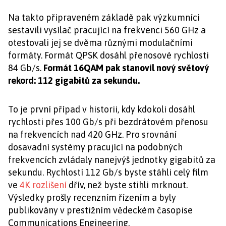
Na takto připraveném základě pak výzkumníci
sestavili vysílač pracující na frekvenci 560 GHz a
otestovali jej se dvěma různými modulačními
formáty. Formát QPSK dosáhl přenosové rychlosti
84 Gb/s.
Formát 16QAM pak stanovil nový světový
rekord: 112 gigabitů za sekundu.
To je první případ v historii, kdy kdokoli dosáhl
rychlosti přes 100 Gb/s při bezdrátovém přenosu
na frekvencích nad 420 GHz. Pro srovnání
dosavadní systémy pracující na podobných
frekvencích zvládaly nanejvýš jednotky gigabitů za
sekundu. Rychlostí 112 Gb/s byste stáhli celý film
ve
4K rozlišení
dřív, než byste stihli mrknout.
Výsledky prošly recenzním řízením a byly
publikovány v prestižním vědeckém časopise
Communications Engineering.