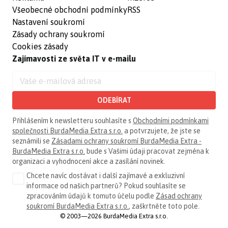
Všeobecné obchodní podmínky
RSS
Nastavení soukromí
Zásady ochrany soukromí
Cookies zásady
Zajímavosti ze světa IT v e-mailu
ODEBÍRAT
Přihlášením k newsletteru souhlasíte s
Obchodními podmínkami
společnosti BurdaMedia Extra s.r.o.
a potvrzujete, že jste se
seznámili se
Zásadami ochrany soukromí BurdaMedia Extra -
BurdaMedia Extra s.r.o.
bude s Vašimi údaji pracovat zejména k
organizaci a vyhodnocení akce a zasílání novinek.
Chcete navíc dostávat i další zajímavé a exkluzivní
informace od našich partnerů? Pokud souhlasíte se
zpracováním údajů k tomuto účelu podle
Zásad ochrany
soukromí BurdaMedia Extra s.r.o.
, zaškrtněte toto pole.
© 2003—2026 BurdaMedia Extra s.r.o.