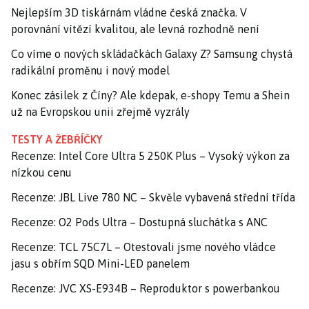
Nejlepším 3D tiskárnám vládne česká značka. V
porovnání vítězí kvalitou, ale levná rozhodně není
Co víme o nových skládačkách Galaxy Z? Samsung chystá
radikální proměnu i nový model
Konec zásilek z Číny? Ale kdepak, e-shopy Temu a Shein
už na Evropskou unii zřejmě vyzrály
TESTY A ŽEBŘÍČKY
Recenze: Intel Core Ultra 5 250K Plus – Vysoký výkon za
nízkou cenu
Recenze: JBL Live 780 NC – Skvěle vybavená střední třída
Recenze: O2 Pods Ultra – Dostupná sluchátka s ANC
Recenze: TCL 75C7L – Otestovali jsme nového vládce
jasu s obřím SQD Mini-LED panelem
Recenze: JVC XS-E934B – Reproduktor s powerbankou