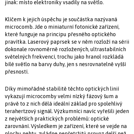
jinak: místo elektroniky vsadily na světlo.
Klíčem k jejich úspěchu je součástka nazývaná
microcomb. Jde o miniaturní fotonické zařízení,
které funguje na principu přesného optického
pravítka. Laserový paprsek se v něm rozloží na sérii
dokonale rovnoměrně rozložených, ultrastabilních
světelných frekvencí, trochu jako hranol rozkládá
bílé světlo na barvy duhy, jen s nesrovnatelně vyšší
přesností.
Díky mimořádné stabilitě těchto optických linií
vykazují microcomby velmi nízký fázový šum a
právě to z nich dělá ideální základ pro spolehlivý
terahertzový signál. Výzkumníci navíc vyřešili jeden
z největších praktických problémů: optické
zarovnání. Výsledkem je zařízení, které se vejde na
plochu nehtu, zvládne nepřetržitý provoz delší než