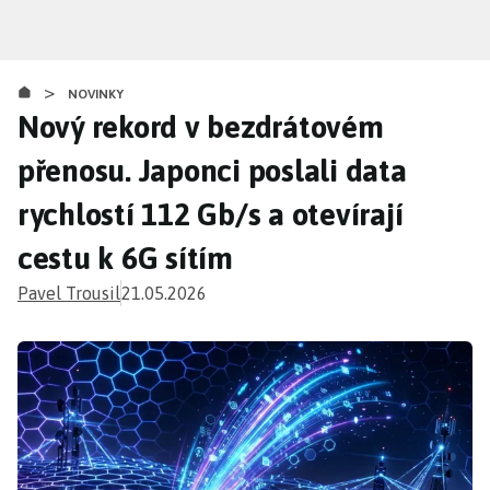
Přejít
k
hlavnímu
>
obsahu
NOVINKY
Nový rekord v bezdrátovém
přenosu. Japonci poslali data
rychlostí 112 Gb/s a otevírají
cestu k 6G sítím
Pavel Trousil
21.05.2026