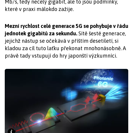
Mb/s, tedy necelý gigabit, ale to jsou podmínky,
které v praxi málokdo zažije.
Mezní rychlost celé generace 5G se pohybuje v řádu
jednotek gigabitů za sekundu.
Sítě šesté generace,
jejichž nástup se očekává v příštím desetiletí, si
kladou za cíl tuto laťku překonat mnohonásobně. A
právě tady vstupují do hry japonští výzkumníci.