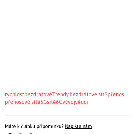
rychlost
bezdrátové
Trendy,bezdrátové sítě
přenos
přenosové sítě
5G
sítě
6G
vývoj
vědci
Máte k článku připomínku?
Napište nám