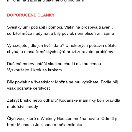
milionů na záchranu slavného orlího páru
DOPORUČENÉ ČLÁNKY
Švestky umí potrápit i pomoci. Vláknina prospívá trávení,
sorbitol může nadýmat a bílý povlak není plíseň ani špína
Vyhazujete jídlo jen kvůli datu? U některých potravin děláte
chybu, u masa či měkkých sýrů hrozí zdravotní problémy
Dušená mrkev potěší sladkou chutí i nízkou cenou.
Vyzkoušejte ji krok za krokem
Bílý povlak na švestkách: Možná se mu vyhýbáte. Podle něj
však poznáte čerstvost
Zakrýt bříško nebo odhalit? Kodaňské maminky boří pravidla
mateřství i módy
Čtyři věci, které o Whitney Houston možná nevíte: Odmítl ji
bratr Michaela Jacksona a měla milenku