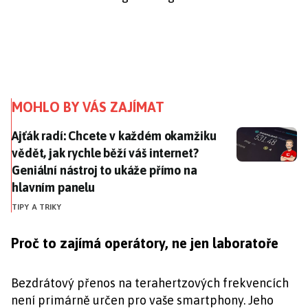
MOHLO BY VÁS ZAJÍMAT
Ajťák radí: Chcete v každém okamžiku vědět, jak rychl
Ajťák radí: Chcete v každém okamžiku
vědět, jak rychle běží váš internet?
Geniální nástroj to ukáže přímo na
hlavním panelu
TIPY A TRIKY
Proč to zajímá operátory, ne jen laboratoře
Bezdrátový přenos na terahertzových frekvencích
není primárně určen pro vaše smartphony. Jeho