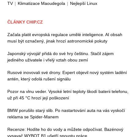
TV
|
Klimatizace Maoudegola
|
Nejlepší Linux
ČLÁNKY CHIP.CZ
Začala platit evropská regulace umělé inteligence. AI obsah
musí být označený, jinak hrozí astronomické pokuty
Japonský vývojář přidá do své hry češtinu. Stačil zájem
jediného uživatele i vřelý vztah obou zemí
Rusové inovovali své drony. Expert objevil nový systém ladění
antén, který odolá rušení signálu
Pozor na vlnu veder. Vysoké letní teploty škodí baterii telefonu,
už při 45 °C hrozí její poškození
BMW porušilo starý slib. Po nastartování auta na vás vyskočí
reklama se Spider-Manem
Recenze: Hodíte ho do vody a můžete odpočívat. Bazénový
vysavač WYBOT B1 ušetří spoustu práce