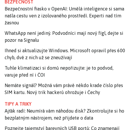
BEZPEČNOST
Bezpečnostní fiasko v OpenAI: Umělá inteligence si sama
našla cestu ven z izolovaného prostředí. Experti nad tím
žasnou
WhatsApp není jediný. Podvodníci mají nový fígl, dejte si
pozor na Signalu
Ihned si aktualizujte Windows. Microsoft opravil přes 600
chyb, dvě z nich už se zneužívají
Tuhle klimatizaci si domů nepořizujte: je to podvod,
varuje před ní i ČOI
Nemáte signál? Možná vám právě někdo krade číslo přes
SIM kartu. Nový trik hackerů ohrožuje i Čechy
TIPY A TRIKY
Ajťák radí: Neumírá vám náhodou disk? Zkontrolujte si ho
bezplatným nástrojem, než přijdete o data
Poznejte tajemství barevných USB portů: Co znamenají