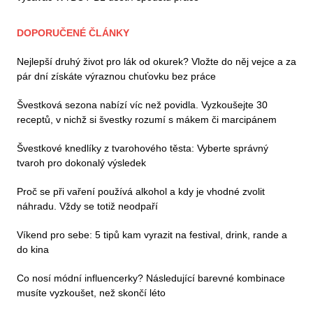
DOPORUČENÉ ČLÁNKY
Nejlepší druhý život pro lák od okurek? Vložte do něj vejce a za
pár dní získáte výraznou chuťovku bez práce
Švestková sezona nabízí víc než povidla. Vyzkoušejte 30
receptů, v nichž si švestky rozumí s mákem či marcipánem
Švestkové knedlíky z tvarohového těsta: Vyberte správný
tvaroh pro dokonalý výsledek
Proč se při vaření používá alkohol a kdy je vhodné zvolit
náhradu. Vždy se totiž neodpaří
Víkend pro sebe: 5 tipů kam vyrazit na festival, drink, rande a
do kina
Co nosí módní influencerky? Následující barevné kombinace
musíte vyzkoušet, než skončí léto