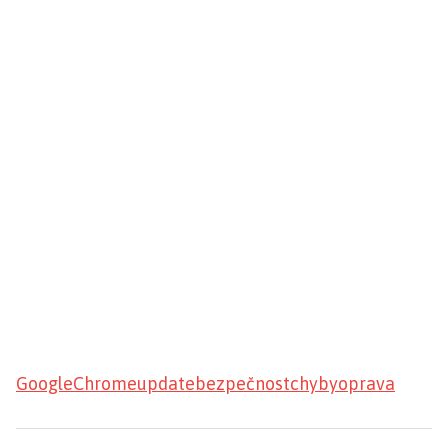
Google
Chrome
update
bezpečnost
chyby
oprava