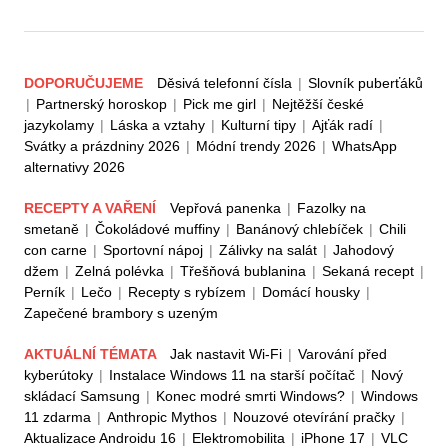
DOPORUČUJEME
Děsivá telefonní čísla
|
Slovník puberťáků
|
Partnerský horoskop
|
Pick me girl
|
Nejtěžší české
jazykolamy
|
Láska a vztahy
|
Kulturní tipy
|
Ajťák radí
|
Svátky a prázdniny 2026
|
Módní trendy 2026
|
WhatsApp
alternativy 2026
RECEPTY A VAŘENÍ
Vepřová panenka
|
Fazolky na
smetaně
|
Čokoládové muffiny
|
Banánový chlebíček
|
Chili
con carne
|
Sportovní nápoj
|
Zálivky na salát
|
Jahodový
džem
|
Zelná polévka
|
Třešňová bublanina
|
Sekaná recept
|
Perník
|
Lečo
|
Recepty s rybízem
|
Domácí housky
|
Zapečené brambory s uzeným
AKTUÁLNÍ TÉMATA
Jak nastavit Wi-Fi
|
Varování před
kyberútoky
|
Instalace Windows 11 na starší počítač
|
Nový
skládací Samsung
|
Konec modré smrti Windows?
|
Windows
11 zdarma
|
Anthropic Mythos
|
Nouzové otevírání pračky
|
Aktualizace Androidu 16
|
Elektromobilita
|
iPhone 17
|
VLC