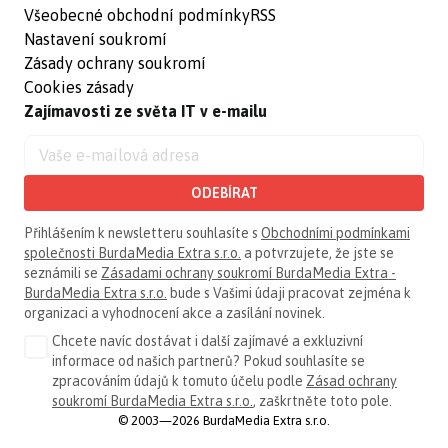
Všeobecné obchodní podmínky
RSS
Nastavení soukromí
Zásady ochrany soukromí
Cookies zásady
Zajímavosti ze světa IT v e-mailu
ODEBÍRAT
Přihlášením k newsletteru souhlasíte s
Obchodními podmínkami
společnosti BurdaMedia Extra s.r.o.
a potvrzujete, že jste se
seznámili se
Zásadami ochrany soukromí BurdaMedia Extra -
BurdaMedia Extra s.r.o.
bude s Vašimi údaji pracovat zejména k
organizaci a vyhodnocení akce a zasílání novinek.
Chcete navíc dostávat i další zajímavé a exkluzivní
informace od našich partnerů? Pokud souhlasíte se
zpracováním údajů k tomuto účelu podle
Zásad ochrany
soukromí BurdaMedia Extra s.r.o.
, zaškrtněte toto pole.
© 2003—2026 BurdaMedia Extra s.r.o.