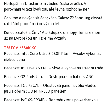
Nejlepším 3D tiskárnám vládne česká značka. V
porovnání vítězí kvalitou, ale levná rozhodně není
Co víme o nových skládačkách Galaxy Z? Samsung chystá
radikální proměnu i nový model
Konec zásilek z Číny? Ale kdepak, e-shopy Temu a Shein
už na Evropskou unii zřejmě vyzrály
TESTY A ŽEBŘÍČKY
Recenze: Intel Core Ultra 5 250K Plus – Vysoký výkon za
nízkou cenu
Recenze: JBL Live 780 NC – Skvěle vybavená střední třída
Recenze: O2 Pods Ultra – Dostupná sluchátka s ANC
Recenze: TCL 75C7L – Otestovali jsme nového vládce
jasu s obřím SQD Mini-LED panelem
Recenze: JVC XS-E934B – Reproduktor s powerbankou