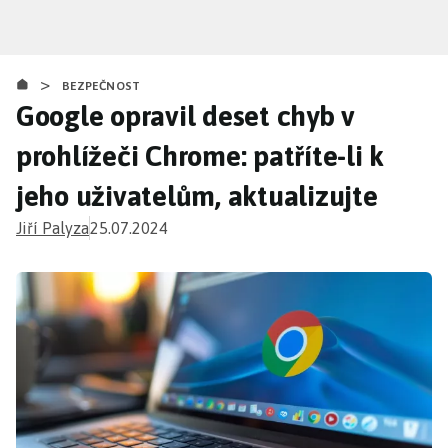
Přejít
k
hlavnímu
>
obsahu
BEZPEČNOST
Google opravil deset chyb v
prohlížeči Chrome: patříte-li k
jeho uživatelům, aktualizujte
Jiří Palyza
25.07.2024