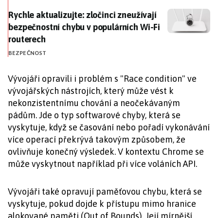
Rychle aktualizujte: zločinci zneužívají bezpečnostní
Rychle aktualizujte: zločinci zneužívají
bezpečnostní chybu v populárních Wi-Fi
routerech
BEZPEČNOST
Vývojáři opravili i problém s "Race condition" ve
vývojářských nástrojích, který může vést k
nekonzistentnímu chování a neočekávaným
pádům. Jde o typ softwarové chyby, která se
vyskytuje, když se časování nebo pořadí vykonávání
více operací překrývá takovým způsobem, že
ovlivňuje konečný výsledek. V kontextu Chrome se
může vyskytnout například při více voláních API.
Vývojáři také opravují paměťovou chybu, která se
vyskytuje, pokud dojde k přístupu mimo hranice
alokované paměti (Out of Bounds). Její mírnější