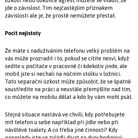
úzkost nebo dokonce agresi, můžete se vsadit, že
jde o závislost. Tím nejčastějším příznakem
závislosti ale je, že prostě nemůžete přestat.
Pocit nejistoty
Že máte s nadužíváním telefonu velký problém na
vás může prozradit i to, pokud se cítíte nesví, když
sedíte u počítače v pracovně či kdekoliv jinde, ale
mobil jste si nechali na nočním stolku v ložnici.
Tato separační úzkost může způsobit, že se špatně
soustředíte na práci a neustále přemýšlíte nad tím,
co můžete na mobilu dělat a kdo by vám mohl psát.
Stejná situace nastává ve chvíli, kdy potřebujete
mít telefon u sebe například při jídle nebo při
návštěvě toalety. A co třeba jiné činnosti? Kdy
naposledy jste se zvládli dívat na dvouhodinový