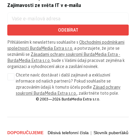
Zajímavosti ze světa IT v e-mailu
ODEBÍRAT
Přihlášením k newsletteru souhlasíte s
Obchodními podmínkami
společnosti BurdaMedia Extra s.r.o.
a potvrzujete, že jste se
seznámili se
Zásadami ochrany soukromí BurdaMedia Extra -
BurdaMedia Extra s.r.o.
bude s Vašimi údaji pracovat zejména k
organizaci a vyhodnocení akce a zasílání novinek.
Chcete navíc dostávat i další zajímavé a exkluzivní
informace od našich partnerů? Pokud souhlasíte se
zpracováním údajů k tomuto účelu podle
Zásad ochrany
soukromí BurdaMedia Extra s.r.o.
, zaškrtněte toto pole.
© 2003—2026 BurdaMedia Extra s.r.o.
DOPORUČUJEME
Děsivá telefonní čísla
|
Slovník puberťáků