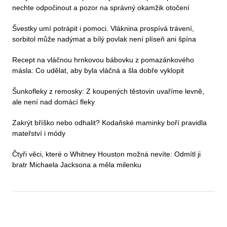
nechte odpočinout a pozor na správný okamžik otočení
Švestky umí potrápit i pomoci. Vláknina prospívá trávení,
sorbitol může nadýmat a bílý povlak není plíseň ani špína
Recept na vláčnou hrnkovou bábovku z pomazánkového
másla: Co udělat, aby byla vláčná a šla dobře vyklopit
Šunkofleky z remosky: Z koupených těstovin uvaříme levně,
ale není nad domácí fleky
Zakrýt bříško nebo odhalit? Kodaňské maminky boří pravidla
mateřství i módy
Čtyři věci, které o Whitney Houston možná nevíte: Odmítl ji
bratr Michaela Jacksona a měla milenku