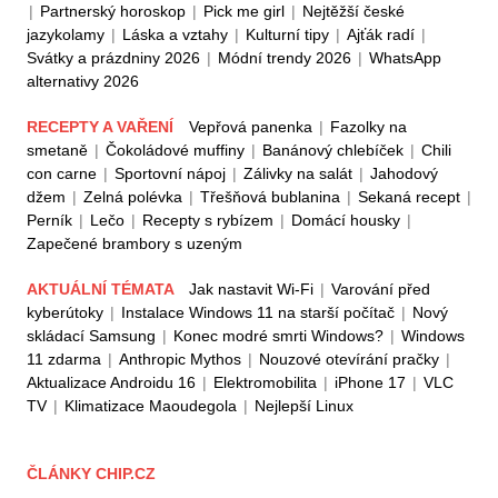
|
Partnerský horoskop
|
Pick me girl
|
Nejtěžší české
jazykolamy
|
Láska a vztahy
|
Kulturní tipy
|
Ajťák radí
|
Svátky a prázdniny 2026
|
Módní trendy 2026
|
WhatsApp
alternativy 2026
RECEPTY A VAŘENÍ
Vepřová panenka
|
Fazolky na
smetaně
|
Čokoládové muffiny
|
Banánový chlebíček
|
Chili
con carne
|
Sportovní nápoj
|
Zálivky na salát
|
Jahodový
džem
|
Zelná polévka
|
Třešňová bublanina
|
Sekaná recept
|
Perník
|
Lečo
|
Recepty s rybízem
|
Domácí housky
|
Zapečené brambory s uzeným
AKTUÁLNÍ TÉMATA
Jak nastavit Wi-Fi
|
Varování před
kyberútoky
|
Instalace Windows 11 na starší počítač
|
Nový
skládací Samsung
|
Konec modré smrti Windows?
|
Windows
11 zdarma
|
Anthropic Mythos
|
Nouzové otevírání pračky
|
Aktualizace Androidu 16
|
Elektromobilita
|
iPhone 17
|
VLC
TV
|
Klimatizace Maoudegola
|
Nejlepší Linux
ČLÁNKY CHIP.CZ