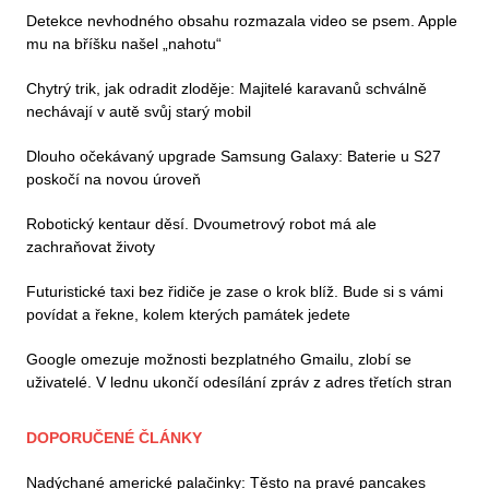
Detekce nevhodného obsahu rozmazala video se psem. Apple
mu na bříšku našel „nahotu“
Chytrý trik, jak odradit zloděje: Majitelé karavanů schválně
nechávají v autě svůj starý mobil
Dlouho očekávaný upgrade Samsung Galaxy: Baterie u S27
poskočí na novou úroveň
Robotický kentaur děsí. Dvoumetrový robot má ale
zachraňovat životy
Futuristické taxi bez řidiče je zase o krok blíž. Bude si s vámi
povídat a řekne, kolem kterých památek jedete
Google omezuje možnosti bezplatného Gmailu, zlobí se
uživatelé. V lednu ukončí odesílání zpráv z adres třetích stran
DOPORUČENÉ ČLÁNKY
Nadýchané americké palačinky: Těsto na pravé pancakes