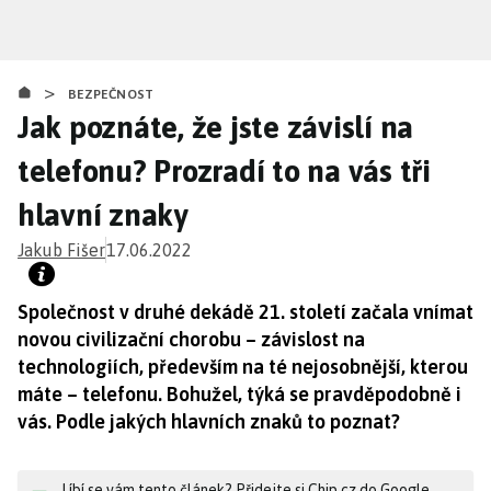
Přejít
k
hlavnímu
>
obsahu
BEZPEČNOST
Jak poznáte, že jste závislí na
telefonu? Prozradí to na vás tři
hlavní znaky
Jakub Fišer
17.06.2022
Společnost v druhé dekádě 21. století začala vnímat
novou civilizační chorobu – závislost na
technologiích, především na té nejosobnější, kterou
máte – telefonu. Bohužel, týká se pravděpodobně i
vás. Podle jakých hlavních znaků to poznat?
Líbí se vám tento článek? Přidejte si Chip.cz do Google