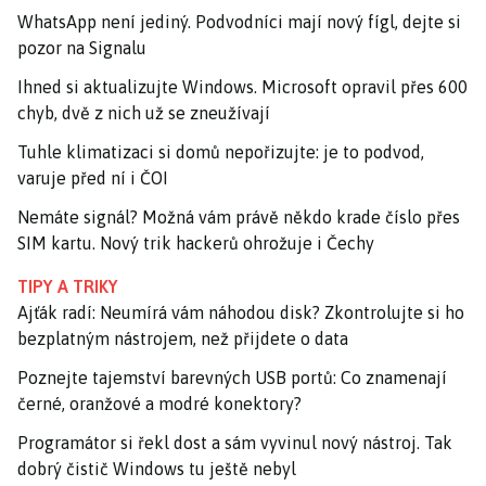
WhatsApp není jediný. Podvodníci mají nový fígl, dejte si
pozor na Signalu
Ihned si aktualizujte Windows. Microsoft opravil přes 600
chyb, dvě z nich už se zneužívají
Tuhle klimatizaci si domů nepořizujte: je to podvod,
varuje před ní i ČOI
Nemáte signál? Možná vám právě někdo krade číslo přes
SIM kartu. Nový trik hackerů ohrožuje i Čechy
TIPY A TRIKY
Ajťák radí: Neumírá vám náhodou disk? Zkontrolujte si ho
bezplatným nástrojem, než přijdete o data
Poznejte tajemství barevných USB portů: Co znamenají
černé, oranžové a modré konektory?
Programátor si řekl dost a sám vyvinul nový nástroj. Tak
dobrý čistič Windows tu ještě nebyl