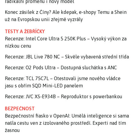
radikální proměnu i nový model
Konec zásilek z Číny? Ale kdepak, e-shopy Temu a Shein
už na Evropskou unii zřejmě vyzrály
TESTY A ŽEBŘÍČKY
Recenze: Intel Core Ultra 5 250K Plus – Vysoký výkon za
nízkou cenu
Recenze: JBL Live 780 NC – Skvěle vybavená střední třída
Recenze: O2 Pods Ultra – Dostupná sluchátka s ANC
Recenze: TCL 75C7L – Otestovali jsme nového vládce
jasu s obřím SQD Mini-LED panelem
Recenze: JVC XS-E934B – Reproduktor s powerbankou
BEZPEČNOST
Bezpečnostní fiasko v OpenAI: Umělá inteligence si sama
našla cestu ven z izolovaného prostředí. Experti nad tím
žasnou