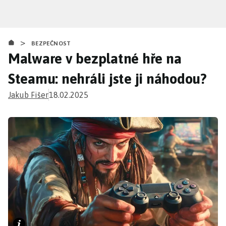
Přejít
k
hlavnímu
>
obsahu
BEZPEČNOST
Malware v bezplatné hře na
Steamu: nehráli jste ji náhodou?
Jakub Fišer
18.02.2025