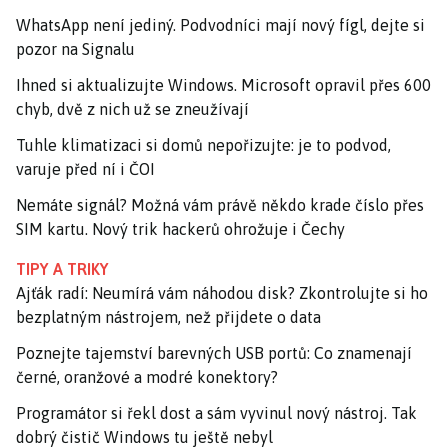
WhatsApp není jediný. Podvodníci mají nový fígl, dejte si
pozor na Signalu
Ihned si aktualizujte Windows. Microsoft opravil přes 600
chyb, dvě z nich už se zneužívají
Tuhle klimatizaci si domů nepořizujte: je to podvod,
varuje před ní i ČOI
Nemáte signál? Možná vám právě někdo krade číslo přes
SIM kartu. Nový trik hackerů ohrožuje i Čechy
TIPY A TRIKY
Ajťák radí: Neumírá vám náhodou disk? Zkontrolujte si ho
bezplatným nástrojem, než přijdete o data
Poznejte tajemství barevných USB portů: Co znamenají
černé, oranžové a modré konektory?
Programátor si řekl dost a sám vyvinul nový nástroj. Tak
dobrý čistič Windows tu ještě nebyl