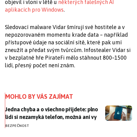
objevil i vloni v létě u
některých falešných AI
aplikacích pro Windows
.
Sledovací malware Vidar šmírují své hostitele a v
nepozorovaném momentu krade data – například
přístupové údaje na sociální sítě, které pak umí
zneužít a předat svým tvůrcům. Infostealer Vidar si
v bezplatné hře PirateFi mělo stáhnout 800–1500
lidí, přesný počet není znám.
MOHLO BY VÁS ZAJÍMAT
Jedna chyba a o všechno přijdete: plno lidí si nezamy
Jedna chyba a o všechno přijdete: plno
lidí si nezamyká telefon, možná ani vy
BEZPEČNOST