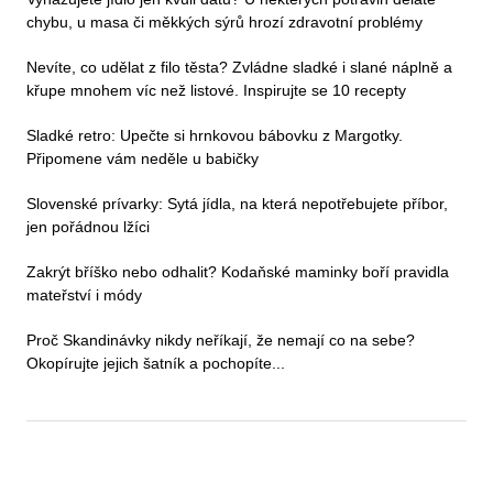
chybu, u masa či měkkých sýrů hrozí zdravotní problémy
Nevíte, co udělat z filo těsta? Zvládne sladké i slané náplně a
křupe mnohem víc než listové. Inspirujte se 10 recepty
Sladké retro: Upečte si hrnkovou bábovku z Margotky.
Připomene vám neděle u babičky
Slovenské prívarky: Sytá jídla, na která nepotřebujete příbor,
jen pořádnou lžíci
Zakrýt bříško nebo odhalit? Kodaňské maminky boří pravidla
mateřství i módy
Proč Skandinávky nikdy neříkají, že nemají co na sebe?
Okopírujte jejich šatník a pochopíte...