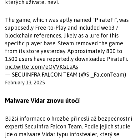
kterých uživatel neví.
The game, which was aptly named "PirateFi", was
supposedly Free-to-Play and included web3 /
blockchain references, likely as a lure for this
specific player base. Steam removed the game
from its store yesterday. Approximately 800 to
1500 users have reportedly downloaded PirateFi.
pic.twitter.com/eQVVKG1aAs
— SECUINFRA FALCON TEAM (@SI_FalconTeam)
February 13, 2025
Malware Vidar znovu útočí
Bližší informace o hrozbě přinesli až bezpečnostní
experti Secuinfra Falcon Team. Podle jejich studie
jde o malware Vidar typu infostealer, který se