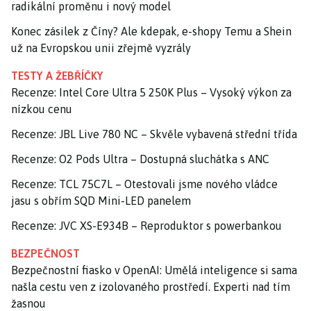
radikální proměnu i nový model
Konec zásilek z Číny? Ale kdepak, e-shopy Temu a Shein
už na Evropskou unii zřejmě vyzrály
TESTY A ŽEBŘÍČKY
Recenze: Intel Core Ultra 5 250K Plus – Vysoký výkon za
nízkou cenu
Recenze: JBL Live 780 NC – Skvěle vybavená střední třída
Recenze: O2 Pods Ultra – Dostupná sluchátka s ANC
Recenze: TCL 75C7L – Otestovali jsme nového vládce
jasu s obřím SQD Mini-LED panelem
Recenze: JVC XS-E934B – Reproduktor s powerbankou
BEZPEČNOST
Bezpečnostní fiasko v OpenAI: Umělá inteligence si sama
našla cestu ven z izolovaného prostředí. Experti nad tím
žasnou