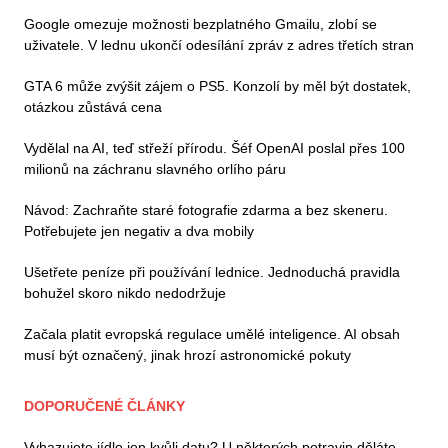
Google omezuje možnosti bezplatného Gmailu, zlobí se
uživatele. V lednu ukončí odesílání zpráv z adres třetích stran
GTA 6 může zvýšit zájem o PS5. Konzolí by měl být dostatek,
otázkou zůstává cena
Vydělal na AI, teď střeží přírodu. Šéf OpenAI poslal přes 100
milionů na záchranu slavného orlího páru
Návod: Zachraňte staré fotografie zdarma a bez skeneru.
Potřebujete jen negativ a dva mobily
Ušetřete peníze při používání lednice. Jednoduchá pravidla
bohužel skoro nikdo nedodržuje
Začala platit evropská regulace umělé inteligence. AI obsah
musí být označený, jinak hrozí astronomické pokuty
DOPORUČENÉ ČLÁNKY
Vyhazujete jídlo jen kvůli datu? U některých potravin děláte