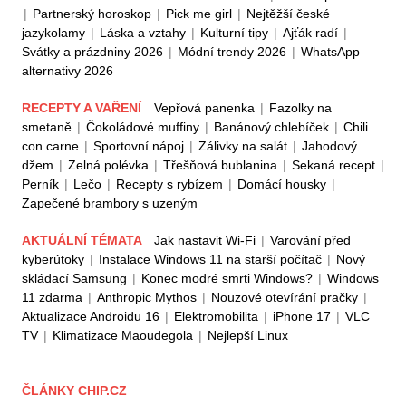
|
Partnerský horoskop
|
Pick me girl
|
Nejtěžší české
jazykolamy
|
Láska a vztahy
|
Kulturní tipy
|
Ajťák radí
|
Svátky a prázdniny 2026
|
Módní trendy 2026
|
WhatsApp
alternativy 2026
RECEPTY A VAŘENÍ
Vepřová panenka
|
Fazolky na
smetaně
|
Čokoládové muffiny
|
Banánový chlebíček
|
Chili
con carne
|
Sportovní nápoj
|
Zálivky na salát
|
Jahodový
džem
|
Zelná polévka
|
Třešňová bublanina
|
Sekaná recept
|
Perník
|
Lečo
|
Recepty s rybízem
|
Domácí housky
|
Zapečené brambory s uzeným
AKTUÁLNÍ TÉMATA
Jak nastavit Wi-Fi
|
Varování před
kyberútoky
|
Instalace Windows 11 na starší počítač
|
Nový
skládací Samsung
|
Konec modré smrti Windows?
|
Windows
11 zdarma
|
Anthropic Mythos
|
Nouzové otevírání pračky
|
Aktualizace Androidu 16
|
Elektromobilita
|
iPhone 17
|
VLC
TV
|
Klimatizace Maoudegola
|
Nejlepší Linux
ČLÁNKY CHIP.CZ