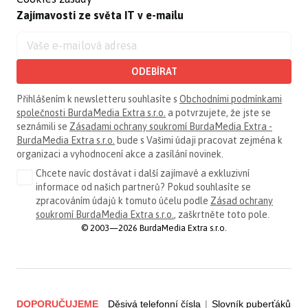
Zajímavosti ze světa IT v e-mailu
ODEBÍRAT
Přihlášením k newsletteru souhlasíte s
Obchodními podmínkami
společnosti BurdaMedia Extra s.r.o.
a potvrzujete, že jste se
seznámili se
Zásadami ochrany soukromí BurdaMedia Extra -
BurdaMedia Extra s.r.o.
bude s Vašimi údaji pracovat zejména k
organizaci a vyhodnocení akce a zasílání novinek.
Chcete navíc dostávat i další zajímavé a exkluzivní
informace od našich partnerů? Pokud souhlasíte se
zpracováním údajů k tomuto účelu podle
Zásad ochrany
soukromí BurdaMedia Extra s.r.o.
, zaškrtněte toto pole.
© 2003—2026 BurdaMedia Extra s.r.o.
DOPORUČUJEME
Děsivá telefonní čísla
|
Slovník puberťáků