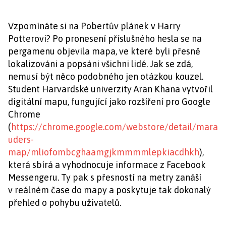
Vzpomínáte si na Pobertův plánek v Harry
Potterovi? Po pronesení příslušného hesla se na
pergamenu objevila mapa, ve které byli přesně
lokalizováni a popsáni všichni lidé. Jak se zdá,
nemusí být něco podobného jen otázkou kouzel.
Student Harvardské univerzity Aran Khana vytvořil
digitální mapu, fungující jako rozšíření pro Google
Chrome
(
https://chrome.google.com/webstore/detail/mara
uders-
map/mliofombcghaamgjkmmmmlepkiacdhkh
),
která sbírá a vyhodnocuje informace z Facebook
Messengeru. Ty pak s přesností na metry zanáší
v reálném čase do mapy a poskytuje tak dokonalý
přehled o pohybu uživatelů.