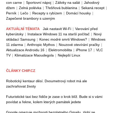
con carne
|
Sportovní nápoj
|
Zálivky na salát
|
Jahodový
džem
|
Zelná polévka
|
Třešňová bublanina
|
Sekaná recept
|
Perník
|
Lečo
|
Recepty s rybízem
|
Domácí housky
|
Zapečené brambory s uzeným
AKTUÁLNÍ TÉMATA
Jak nastavit Wi-Fi
|
Varování před
kyberútoky
|
Instalace Windows 11 na starší počítač
|
Nový
skládací Samsung
|
Konec modré smrti Windows?
|
Windows
11 zdarma
|
Anthropic Mythos
|
Nouzové otevírání pračky
|
Aktualizace Androidu 16
|
Elektromobilita
|
iPhone 17
|
VLC
TV
|
Klimatizace Maoudegola
|
Nejlepší Linux
ČLÁNKY CHIP.CZ
Robotický kentaur děsí. Dvoumetrový robot má ale
zachraňovat životy
Futuristické taxi bez řidiče je zase o krok blíž. Bude si s vámi
povídat a řekne, kolem kterých památek jedete
Google omezuje možnosti bezplatného Gmailu, zlobí se