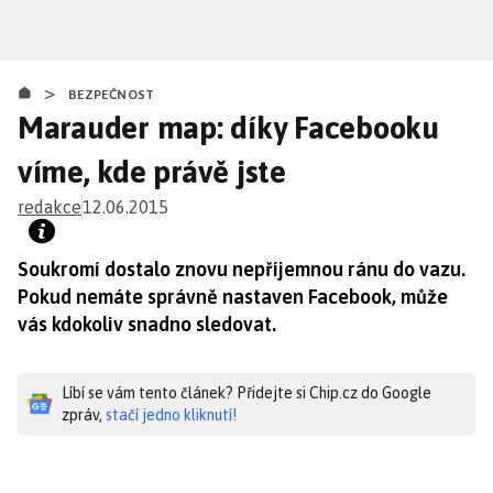
Přejít
k
hlavnímu
>
obsahu
BEZPEČNOST
Marauder map: díky Facebooku
víme, kde právě jste
redakce
12.06.2015
Soukromí dostalo znovu nepříjemnou ránu do vazu.
Pokud nemáte správně nastaven Facebook, může
vás kdokoliv snadno sledovat.
Líbí se vám tento článek? Přidejte si Chip.cz do Google
zpráv,
stačí jedno kliknutí!