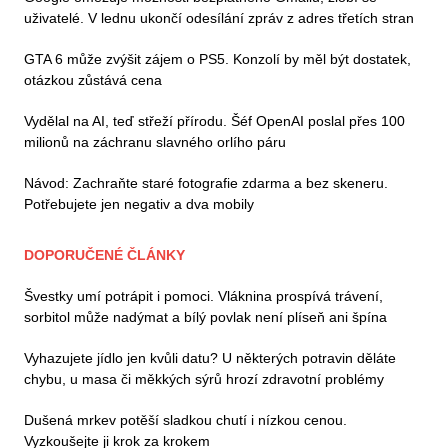
uživatelé. V lednu ukončí odesílání zpráv z adres třetích stran
GTA 6 může zvýšit zájem o PS5. Konzolí by měl být dostatek,
otázkou zůstává cena
Vydělal na AI, teď střeží přírodu. Šéf OpenAI poslal přes 100
milionů na záchranu slavného orlího páru
Návod: Zachraňte staré fotografie zdarma a bez skeneru.
Potřebujete jen negativ a dva mobily
DOPORUČENÉ ČLÁNKY
Švestky umí potrápit i pomoci. Vláknina prospívá trávení,
sorbitol může nadýmat a bílý povlak není plíseň ani špína
Vyhazujete jídlo jen kvůli datu? U některých potravin děláte
chybu, u masa či měkkých sýrů hrozí zdravotní problémy
Dušená mrkev potěší sladkou chutí i nízkou cenou.
Vyzkoušejte ji krok za krokem