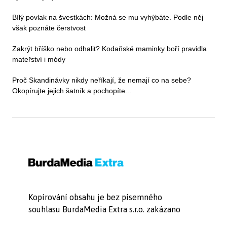
Bílý povlak na švestkách: Možná se mu vyhýbáte. Podle něj
však poznáte čerstvost
Zakrýt bříško nebo odhalit? Kodaňské maminky boří pravidla
mateřství i módy
Proč Skandinávky nikdy neříkají, že nemají co na sebe?
Okopírujte jejich šatník a pochopíte...
Kopírování obsahu je bez písemného
souhlasu BurdaMedia Extra s.r.o. zakázano