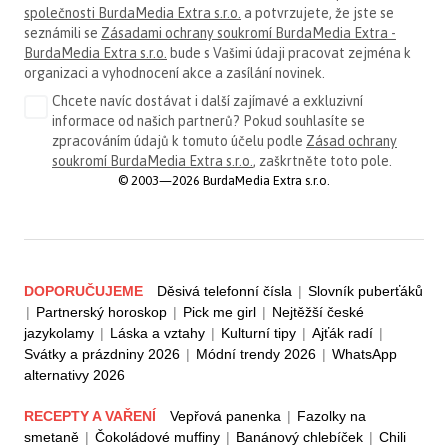
společnosti BurdaMedia Extra s.r.o.
a potvrzujete, že jste se
seznámili se
Zásadami ochrany soukromí BurdaMedia Extra -
BurdaMedia Extra s.r.o.
bude s Vašimi údaji pracovat zejména k
organizaci a vyhodnocení akce a zasílání novinek.
Chcete navíc dostávat i další zajímavé a exkluzivní
informace od našich partnerů? Pokud souhlasíte se
zpracováním údajů k tomuto účelu podle
Zásad ochrany
soukromí BurdaMedia Extra s.r.o.
, zaškrtněte toto pole.
© 2003—2026 BurdaMedia Extra s.r.o.
DOPORUČUJEME
Děsivá telefonní čísla
|
Slovník puberťáků
|
Partnerský horoskop
|
Pick me girl
|
Nejtěžší české
jazykolamy
|
Láska a vztahy
|
Kulturní tipy
|
Ajťák radí
|
Svátky a prázdniny 2026
|
Módní trendy 2026
|
WhatsApp
alternativy 2026
RECEPTY A VAŘENÍ
Vepřová panenka
|
Fazolky na
smetaně
|
Čokoládové muffiny
|
Banánový chlebíček
|
Chili