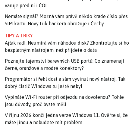
varuje před ní i ČOI
Nemáte signál? Možná vám právě někdo krade číslo přes
SIM kartu. Nový trik hackerů ohrožuje i Čechy
TIPY A TRIKY
Ajťák radí: Neumírá vám náhodou disk? Zkontrolujte si ho
bezplatným nástrojem, než přijdete o data
Poznejte tajemství barevných USB portů: Co znamenají
černé, oranžové a modré konektory?
Programátor si řekl dost a sám vyvinul nový nástroj. Tak
dobrý čistič Windows tu ještě nebyl
Vypínáte Wi-Fi router při odjezdu na dovolenou? Tohle
jsou důvody, proč byste měli
V říjnu 2026 končí jedna verze Windows 11. Ověřte si, že
máte jinou a nebudete mít problém