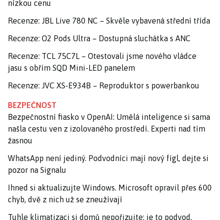
nízkou cenu
Recenze: JBL Live 780 NC – Skvěle vybavená střední třída
Recenze: O2 Pods Ultra – Dostupná sluchátka s ANC
Recenze: TCL 75C7L – Otestovali jsme nového vládce
jasu s obřím SQD Mini-LED panelem
Recenze: JVC XS-E934B – Reproduktor s powerbankou
BEZPEČNOST
Bezpečnostní fiasko v OpenAI: Umělá inteligence si sama
našla cestu ven z izolovaného prostředí. Experti nad tím
žasnou
WhatsApp není jediný. Podvodníci mají nový fígl, dejte si
pozor na Signalu
Ihned si aktualizujte Windows. Microsoft opravil přes 600
chyb, dvě z nich už se zneužívají
Tuhle klimatizaci si domů nepořizujte: je to podvod,