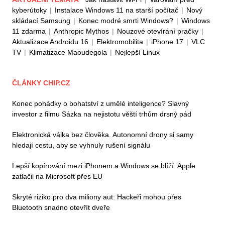
kyberútoky
|
Instalace Windows 11 na starší počítač
|
Nový
skládací Samsung
|
Konec modré smrti Windows?
|
Windows
11 zdarma
|
Anthropic Mythos
|
Nouzové otevírání pračky
|
Aktualizace Androidu 16
|
Elektromobilita
|
iPhone 17
|
VLC
TV
|
Klimatizace Maoudegola
|
Nejlepší Linux
ČLÁNKY CHIP.CZ
Konec pohádky o bohatství z umělé inteligence? Slavný
investor z filmu Sázka na nejistotu věští trhům drsný pád
Elektronická válka bez člověka. Autonomní drony si samy
hledají cestu, aby se vyhnuly rušení signálu
Lepší kopírování mezi iPhonem a Windows se blíží. Apple
zatlačil na Microsoft přes EU
Skryté riziko pro dva miliony aut: Hackeři mohou přes
Bluetooth snadno otevřít dveře