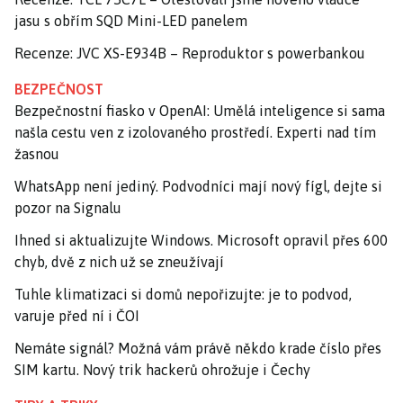
jasu s obřím SQD Mini-LED panelem
Recenze: JVC XS-E934B – Reproduktor s powerbankou
BEZPEČNOST
Bezpečnostní fiasko v OpenAI: Umělá inteligence si sama
našla cestu ven z izolovaného prostředí. Experti nad tím
žasnou
WhatsApp není jediný. Podvodníci mají nový fígl, dejte si
pozor na Signalu
Ihned si aktualizujte Windows. Microsoft opravil přes 600
chyb, dvě z nich už se zneužívají
Tuhle klimatizaci si domů nepořizujte: je to podvod,
varuje před ní i ČOI
Nemáte signál? Možná vám právě někdo krade číslo přes
SIM kartu. Nový trik hackerů ohrožuje i Čechy