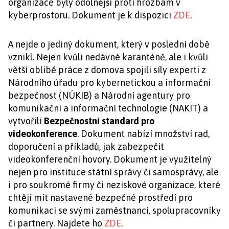
organizace byly odolnější proti hrozbám v
kyberprostoru. Dokument je k dispozici
ZDE
.
A nejde o jediný dokument, který v poslední době
vznikl. Nejen kvůli nedávné karanténě, ale i kvůli
větší oblibě práce z domova spojili síly experti z
Národního úřadu pro kybernetickou a informační
bezpečnost (NÚKIB) a Národní agentury pro
komunikační a informační technologie (NAKIT) a
vytvořili
Bezpečnostní standard pro
videokonference
. Dokument nabízí množství rad,
doporučení a příkladů, jak zabezpečit
videokonferenční hovory. Dokument je využitelný
nejen pro instituce státní správy či samosprávy, ale
i pro soukromé firmy či neziskové organizace, které
chtějí mít nastavené bezpečné prostředí pro
komunikaci se svými zaměstnanci, spolupracovníky
či partnery. Najdete ho
ZDE
.