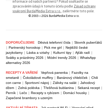
informace od našich partnerů? Pokud souhlasíte se
zpracováním údajů k tomuto účelu podle
Zásad ochrany
soukromí BurdaMedia Extra s.r.o.
, zaškrtněte toto pole.
© 2003—2026 BurdaMedia Extra s.r.o.
DOPORUČUJEME
Děsivá telefonní čísla
|
Slovník puberťáků
|
Partnerský horoskop
|
Pick me girl
|
Nejtěžší české
jazykolamy
|
Láska a vztahy
|
Kulturní tipy
|
Ajťák radí
|
Svátky a prázdniny 2026
|
Módní trendy 2026
|
WhatsApp
alternativy 2026
RECEPTY A VAŘENÍ
Vepřová panenka
|
Fazolky na
smetaně
|
Čokoládové muffiny
|
Banánový chlebíček
|
Chili
con carne
|
Sportovní nápoj
|
Zálivky na salát
|
Jahodový
džem
|
Zelná polévka
|
Třešňová bublanina
|
Sekaná recept
|
Perník
|
Lečo
|
Recepty s rybízem
|
Domácí housky
|
Zapečené brambory s uzeným
AKTUÁLNÍ TÉMATA
Jak nastavit Wi-Fi
|
Varování před