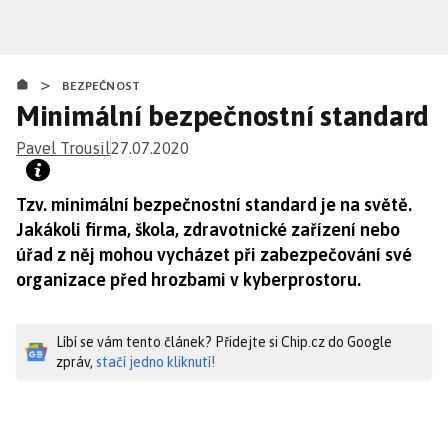
Přejít
k
hlavnímu
>
obsahu
BEZPEČNOST
Minimální bezpečnostní standard
Pavel Trousil
27.07.2020
Tzv. minimální bezpečnostní standard je na světě.
Jakákoli firma, škola, zdravotnické zařízení nebo
úřad z něj mohou vycházet při zabezpečování své
organizace před hrozbami v kyberprostoru.
Líbí se vám tento článek? Přidejte si Chip.cz do Google
zpráv,
stačí jedno kliknutí!