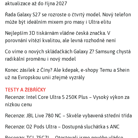
aktualizace až do října 2027
Řada Galaxy S27 se rozroste o čtvrtý model. Nový telefon
může být ideálním mixem pro masy i Ultra elitu
Nejlepším 3D tiskárnám vládne česká značka. V
porovnání vítězí kvalitou, ale levná rozhodně není
Co víme o nových skládačkách Galaxy Z? Samsung chystá
radikální proměnu i nový model
Konec zásilek z Číny? Ale kdepak, e-shopy Temu a Shein
už na Evropskou unii zřejmě vyzrály
TESTY A ŽEBŘÍČKY
Recenze: Intel Core Ultra 5 250K Plus – Vysoký výkon za
nízkou cenu
Recenze: JBL Live 780 NC – Skvěle vybavená střední třída
Recenze: O2 Pods Ultra – Dostupná sluchátka s ANC
Recenze: TCL 75C7L – Otestovali jsme nového vládce