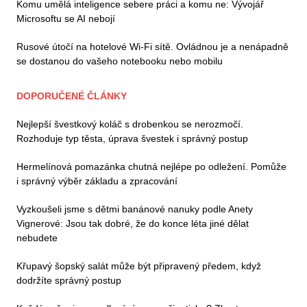
Komu umělá inteligence sebere práci a komu ne: Vývojář
Microsoftu se AI nebojí
Rusové útočí na hotelové Wi-Fi sítě. Ovládnou je a nenápadně
se dostanou do vašeho notebooku nebo mobilu
DOPORUČENÉ ČLÁNKY
Nejlepší švestkový koláč s drobenkou se nerozmočí.
Rozhoduje typ těsta, úprava švestek i správný postup
Hermelínová pomazánka chutná nejlépe po odležení. Pomůže
i správný výběr základu a zpracování
Vyzkoušeli jsme s dětmi banánové nanuky podle Anety
Vignerové: Jsou tak dobré, že do konce léta jiné dělat
nebudete
Křupavý šopský salát může být připravený předem, když
dodržíte správný postup