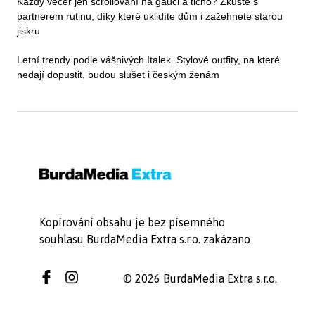
Každý večer jen scrollování na gauči a ticho? Zkuste s
partnerem rutinu, díky které uklidíte dům i zažehnete starou
jiskru
Letní trendy podle vášnivých Italek. Stylové outfity, na které
nedají dopustit, budou slušet i českým ženám
Kopírování obsahu je bez písemného
souhlasu BurdaMedia Extra s.r.o. zakázano
© 2026 BurdaMedia Extra s.r.o.