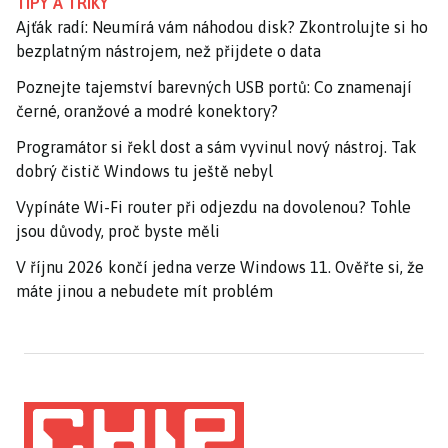
TIPY A TRIKY
Ajťák radí: Neumírá vám náhodou disk? Zkontrolujte si ho
bezplatným nástrojem, než přijdete o data
Poznejte tajemství barevných USB portů: Co znamenají
černé, oranžové a modré konektory?
Programátor si řekl dost a sám vyvinul nový nástroj. Tak
dobrý čistič Windows tu ještě nebyl
Vypínáte Wi-Fi router při odjezdu na dovolenou? Tohle
jsou důvody, proč byste měli
V říjnu 2026 končí jedna verze Windows 11. Ověřte si, že
máte jinou a nebudete mít problém