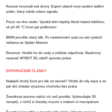
Rusové inovovali své drony. Expert objevil nový systém ladění
antén, který odolá rušení signálu
Pozor na vlnu veder. Vysoké letní teploty škodí baterii telefonu,
už při 45 °C hrozí její poškození
BMW porušilo starý slib. Po nastartování auta na vás vyskočí
reklama se Spider-Manem
Recenze: Hodíte ho do vody a můžete odpočívat. Bazénový
vysavač WYBOT B1 ušetří spoustu práce
DOPORUČENÉ ČLÁNKY
Nejlepší druhý život pro lák od okurek? Vložte do něj vejce a za
pár dní získáte výraznou chuťovku bez práce
Švestková sezona nabízí víc než povidla. Vyzkoušejte 30
receptů, v nichž si švestky rozumí s mákem či marcipánem
Švestkové knedlíky z tvarohového těsta: Vyberte správný