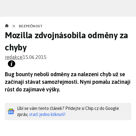
Přejít
k
hlavnímu
>
obsahu
BEZPEČNOST
Mozilla zdvojnásobila odměny za
chyby
redakce
15.06.2015
Bug bounty neboli odměny za nalezení chyb už se
začínají stávat samozřejmostí. Nyní pomalu začínají
růst do zajímavé výšky.
Líbí se vám tento článek? Přidejte si Chip.cz do Google
zpráv,
stačí jedno kliknutí!