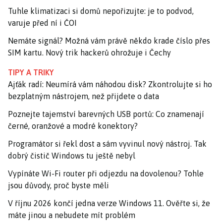
Tuhle klimatizaci si domů nepořizujte: je to podvod,
varuje před ní i ČOI
Nemáte signál? Možná vám právě někdo krade číslo přes
SIM kartu. Nový trik hackerů ohrožuje i Čechy
TIPY A TRIKY
Ajťák radí: Neumírá vám náhodou disk? Zkontrolujte si ho
bezplatným nástrojem, než přijdete o data
Poznejte tajemství barevných USB portů: Co znamenají
černé, oranžové a modré konektory?
Programátor si řekl dost a sám vyvinul nový nástroj. Tak
dobrý čistič Windows tu ještě nebyl
Vypínáte Wi-Fi router při odjezdu na dovolenou? Tohle
jsou důvody, proč byste měli
V říjnu 2026 končí jedna verze Windows 11. Ověřte si, že
máte jinou a nebudete mít problém