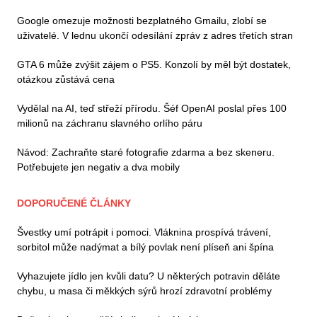
Google omezuje možnosti bezplatného Gmailu, zlobí se
uživatelé. V lednu ukončí odesílání zpráv z adres třetích stran
GTA 6 může zvýšit zájem o PS5. Konzolí by měl být dostatek,
otázkou zůstává cena
Vydělal na AI, teď střeží přírodu. Šéf OpenAI poslal přes 100
milionů na záchranu slavného orlího páru
Návod: Zachraňte staré fotografie zdarma a bez skeneru.
Potřebujete jen negativ a dva mobily
DOPORUČENÉ ČLÁNKY
Švestky umí potrápit i pomoci. Vláknina prospívá trávení,
sorbitol může nadýmat a bílý povlak není plíseň ani špína
Vyhazujete jídlo jen kvůli datu? U některých potravin děláte
chybu, u masa či měkkých sýrů hrozí zdravotní problémy