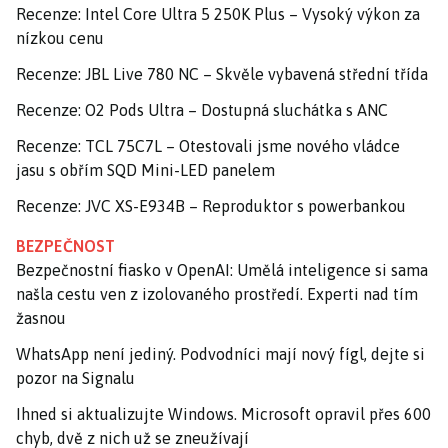
Recenze: Intel Core Ultra 5 250K Plus – Vysoký výkon za
nízkou cenu
Recenze: JBL Live 780 NC – Skvěle vybavená střední třída
Recenze: O2 Pods Ultra – Dostupná sluchátka s ANC
Recenze: TCL 75C7L – Otestovali jsme nového vládce
jasu s obřím SQD Mini-LED panelem
Recenze: JVC XS-E934B – Reproduktor s powerbankou
BEZPEČNOST
Bezpečnostní fiasko v OpenAI: Umělá inteligence si sama
našla cestu ven z izolovaného prostředí. Experti nad tím
žasnou
WhatsApp není jediný. Podvodníci mají nový fígl, dejte si
pozor na Signalu
Ihned si aktualizujte Windows. Microsoft opravil přes 600
chyb, dvě z nich už se zneužívají