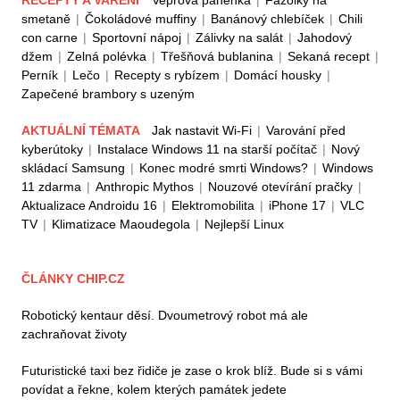
smetaně
|
Čokoládové muffiny
|
Banánový chlebíček
|
Chili
con carne
|
Sportovní nápoj
|
Zálivky na salát
|
Jahodový
džem
|
Zelná polévka
|
Třešňová bublanina
|
Sekaná recept
|
Perník
|
Lečo
|
Recepty s rybízem
|
Domácí housky
|
Zapečené brambory s uzeným
AKTUÁLNÍ TÉMATA
Jak nastavit Wi-Fi
|
Varování před
kyberútoky
|
Instalace Windows 11 na starší počítač
|
Nový
skládací Samsung
|
Konec modré smrti Windows?
|
Windows
11 zdarma
|
Anthropic Mythos
|
Nouzové otevírání pračky
|
Aktualizace Androidu 16
|
Elektromobilita
|
iPhone 17
|
VLC
TV
|
Klimatizace Maoudegola
|
Nejlepší Linux
ČLÁNKY CHIP.CZ
Robotický kentaur děsí. Dvoumetrový robot má ale
zachraňovat životy
Futuristické taxi bez řidiče je zase o krok blíž. Bude si s vámi
povídat a řekne, kolem kterých památek jedete