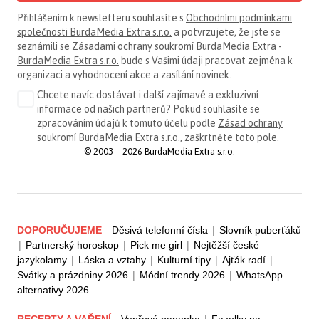
Přihlášením k newsletteru souhlasíte s
Obchodními podmínkami
společnosti BurdaMedia Extra s.r.o.
a potvrzujete, že jste se
seznámili se
Zásadami ochrany soukromí BurdaMedia Extra -
BurdaMedia Extra s.r.o.
bude s Vašimi údaji pracovat zejména k
organizaci a vyhodnocení akce a zasílání novinek.
Chcete navíc dostávat i další zajímavé a exkluzivní
informace od našich partnerů? Pokud souhlasíte se
zpracováním údajů k tomuto účelu podle
Zásad ochrany
soukromí BurdaMedia Extra s.r.o.
, zaškrtněte toto pole.
© 2003—2026 BurdaMedia Extra s.r.o.
DOPORUČUJEME
Děsivá telefonní čísla
|
Slovník puberťáků
|
Partnerský horoskop
|
Pick me girl
|
Nejtěžší české
jazykolamy
|
Láska a vztahy
|
Kulturní tipy
|
Ajťák radí
|
Svátky a prázdniny 2026
|
Módní trendy 2026
|
WhatsApp
alternativy 2026
RECEPTY A VAŘENÍ
Vepřová panenka
|
Fazolky na