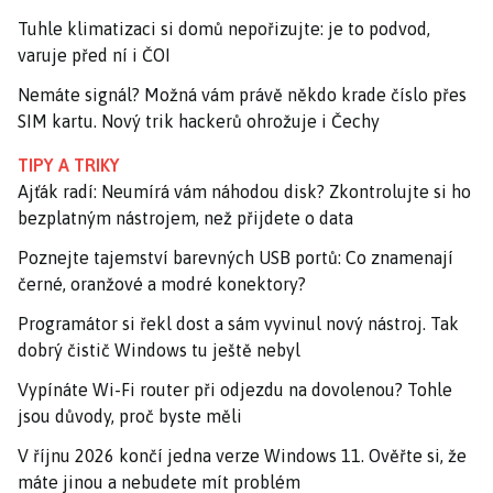
Tuhle klimatizaci si domů nepořizujte: je to podvod,
varuje před ní i ČOI
Nemáte signál? Možná vám právě někdo krade číslo přes
SIM kartu. Nový trik hackerů ohrožuje i Čechy
TIPY A TRIKY
Ajťák radí: Neumírá vám náhodou disk? Zkontrolujte si ho
bezplatným nástrojem, než přijdete o data
Poznejte tajemství barevných USB portů: Co znamenají
černé, oranžové a modré konektory?
Programátor si řekl dost a sám vyvinul nový nástroj. Tak
dobrý čistič Windows tu ještě nebyl
Vypínáte Wi-Fi router při odjezdu na dovolenou? Tohle
jsou důvody, proč byste měli
V říjnu 2026 končí jedna verze Windows 11. Ověřte si, že
máte jinou a nebudete mít problém