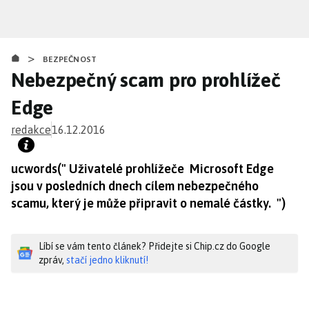
Přejít
k
hlavnímu
>
obsahu
BEZPEČNOST
Nebezpečný scam pro prohlížeč
Edge
redakce
16.12.2016
ucwords(" Uživatelé prohlížeče Microsoft Edge
jsou v posledních dnech cílem nebezpečného
scamu, který je může připravit o nemalé částky. ")
Líbí se vám tento článek? Přidejte si Chip.cz do Google
zpráv,
stačí jedno kliknutí!