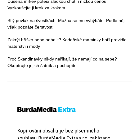
Dušená mrkev potěší sladkou chutí i nízkou cenou.
Vyzkoušejte ji krok za krokem
Bílý povlak na švestkách: Možná se mu vyhýbáte. Podle něj
však poznáte čerstvost
Zakrýt bříško nebo odhalit? Kodaňské maminky boří pravidla
mateřství i módy
Proč Skandinávky nikdy neříkají, že nemají co na sebe?
Okopírujte jejich šatník a pochopíte...
Kopírování obsahu je bez písemného
souhlasu BurdaMedia Extra s.r.o. zakázano