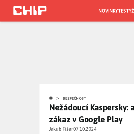
Přejít
k
NOVINKY
TESTY
Ž
hlavnímu
obsahu
>
BEZPEČNOST
Nežádoucí Kaspersky: a
zákaz v Google Play
Jakub Fišer
07.10.2024