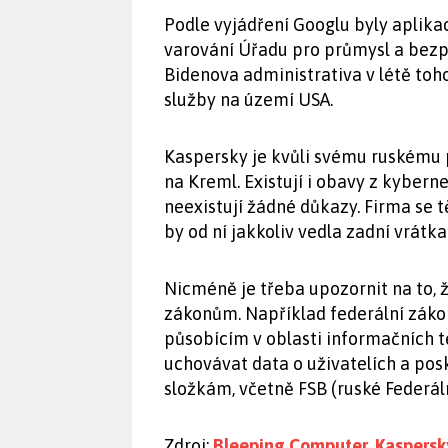
Podle vyjádření Googlu byly aplika
varování Úřadu pro průmysl a bez
Bidenova administrativa v létě to
služby na území USA.
Kaspersky je kvůli svému ruskému
na Kreml. Existují i obavy z kybern
neexistují žádné důkazy. Firma se
by od ní jakkoliv vedla zadní vrátka
Nicméně je třeba upozornit na to, 
zákonům. Například federální záko
působícím v oblasti informačních t
uchovávat data o uživatelích a po
složkám, včetně FSB (ruské Federál
Zdroj:
Bleeping Computer
,
Kaspersk