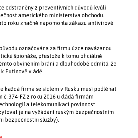
ce odstraněny z preventivních důvodů kvůli
pečnost amerického ministerstva obchodu.
hoto roku značně napomohla zákazu antivirové
 původu označována za firmu úzce navázanou
etické špionáže, přestože k tomu oficiálně
 těmto obviněním brání a dlouhodobě odmítá, že
 k Putinově vládě.
že každá firma se sídlem v Rusku musí podléhat
n č. 374-FZ z roku 2016 ukládá firmám
echnologií a telekomunikací povinnost
skytovat je na vyžádání ruským bezpečnostním
ní bezpečnostní služby).
y