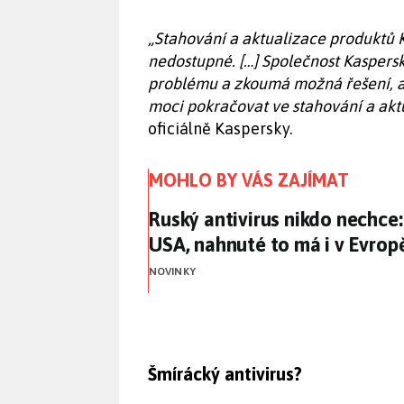
„Stahování a aktualizace produktů 
nedostupné. […] Společnost Kaspers
problému a zkoumá možná řešení, aby
moci pokračovat ve stahování a aktu
oficiálně Kaspersky.
MOHLO BY VÁS ZAJÍMAT
Ruský antivirus nikdo nechce
Ruský antivirus nikdo nechce:
USA, nahnuté to má i v Evrop
NOVINKY
Šmírácký antivirus?