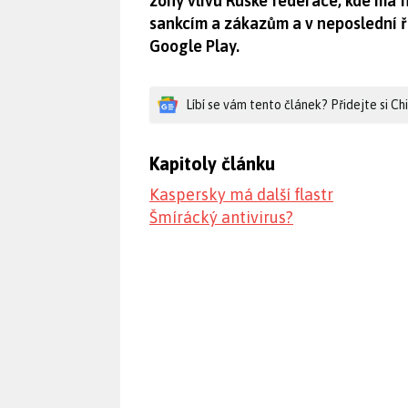
zóny vlivu Ruské federace, kde má f
sankcím a zákazům a v neposlední 
Google Play.
Líbí se vám tento článek? Přidejte si C
Kapitoly článku
Kaspersky má další flastr
Šmírácký antivirus?