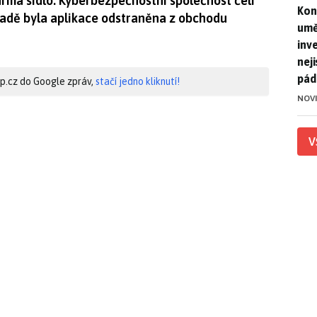
irma sídlo. Kyberbezpečnostní společnost čelí
Kon
Kon
řadě byla aplikace odstraněna z obchodu
umě
inv
nej
pád
hip.cz do Google zpráv,
stačí jedno kliknutí!
NOV
V