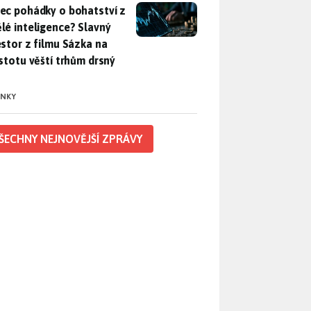
ec pohádky o bohatství z umělé inteligence? Slavný investor z 
ec pohádky o bohatství z
lé inteligence? Slavný
estor z filmu Sázka na
istotu věští trhům drsný
INKY
ŠECHNY NEJNOVĚJŠÍ ZPRÁVY