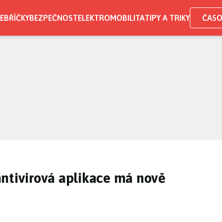
EBŘÍČKY
BEZPEČNOST
ELEKTROMOBILITA
TIPY A TRIKY
ČASO
ntivirová aplikace má nově