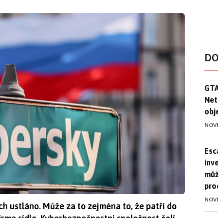
DO
GTA
GTA
Net
obj
NOV
Esca
Esc
inve
můž
pro
NOV
h ustláno. Může za to zejména to, že patří do