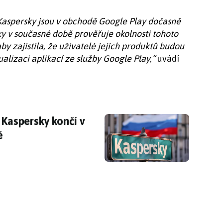
Kaspersky jsou v obchodě Google Play dočasně
ky v současné době prověřuje okolnosti tohoto
 zajistila, že uživatelé jejích produktů budou
alizaci aplikací ze služby Google Play,“
uvádí
: Kaspersky končí v USA, nahnuté to má i v Ev
 Kaspersky končí v
ě