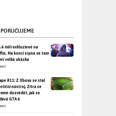
PORUČUJEME
 6 míří exkluzivně na Netflix. Na konci srpna se tam objeví ve
 6 míří exkluzivně na
flix. Na konci srpna se tam
eví velká ukázka
INKY
pe #11: Z Xboxu se stal investiční nástroj. Zítra se můžeme d
ape #11: Z Xboxu se stal
stiční nástroj. Zítra se
eme dozvědět, jak se
dává GTA 6
INKY