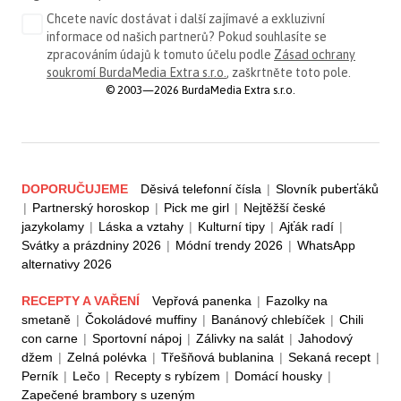
Chcete navíc dostávat i další zajímavé a exkluzivní
informace od našich partnerů? Pokud souhlasíte se
zpracováním údajů k tomuto účelu podle
Zásad ochrany
soukromí BurdaMedia Extra s.r.o.
, zaškrtněte toto pole.
© 2003—2026 BurdaMedia Extra s.r.o.
DOPORUČUJEME
Děsivá telefonní čísla
|
Slovník puberťáků
|
Partnerský horoskop
|
Pick me girl
|
Nejtěžší české
jazykolamy
|
Láska a vztahy
|
Kulturní tipy
|
Ajťák radí
|
Svátky a prázdniny 2026
|
Módní trendy 2026
|
WhatsApp
alternativy 2026
RECEPTY A VAŘENÍ
Vepřová panenka
|
Fazolky na
smetaně
|
Čokoládové muffiny
|
Banánový chlebíček
|
Chili
con carne
|
Sportovní nápoj
|
Zálivky na salát
|
Jahodový
džem
|
Zelná polévka
|
Třešňová bublanina
|
Sekaná recept
|
Perník
|
Lečo
|
Recepty s rybízem
|
Domácí housky
|
Zapečené brambory s uzeným