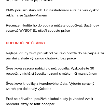
BMW porušilo starý slib. Po nastartování auta na vás vyskočí
reklama se Spider-Manem
Recenze: Hodíte ho do vody a můžete odpočívat. Bazénový
vysavač WYBOT B1 ušetří spoustu práce
DOPORUČENÉ ČLÁNKY
Nejlepší druhý život pro lák od okurek? Vložte do něj vejce a za
pár dní získáte výraznou chuťovku bez práce
Švestková sezona nabízí víc než povidla. Vyzkoušejte 30
receptů, v nichž si švestky rozumí s mákem či marcipánem
Švestkové knedlíky z tvarohového těsta: Vyberte správný
tvaroh pro dokonalý výsledek
Proč se při vaření používá alkohol a kdy je vhodné zvolit
náhradu. Vždy se totiž neodpaří