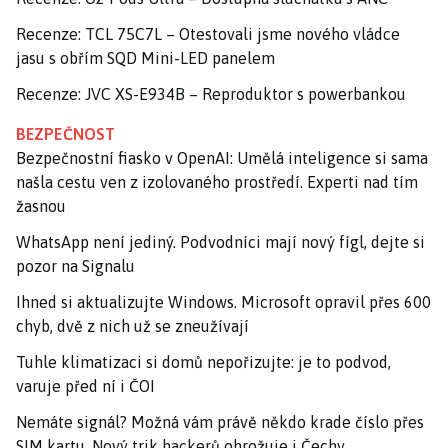
Recenze: TCL 75C7L – Otestovali jsme nového vládce
jasu s obřím SQD Mini-LED panelem
Recenze: JVC XS-E934B – Reproduktor s powerbankou
BEZPEČNOST
Bezpečnostní fiasko v OpenAI: Umělá inteligence si sama
našla cestu ven z izolovaného prostředí. Experti nad tím
žasnou
WhatsApp není jediný. Podvodníci mají nový fígl, dejte si
pozor na Signalu
Ihned si aktualizujte Windows. Microsoft opravil přes 600
chyb, dvě z nich už se zneužívají
Tuhle klimatizaci si domů nepořizujte: je to podvod,
varuje před ní i ČOI
Nemáte signál? Možná vám právě někdo krade číslo přes
SIM kartu. Nový trik hackerů ohrožuje i Čechy