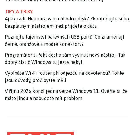
TIPY A TRIKY
Ajťák radí: Neumírá vám náhodou disk? Zkontrolujte si ho
bezplatným nástrojem, než přijdete o data
Poznejte tajemství barevných USB portů: Co znamenají
černé, oranžové a modré konektory?
Programátor si řekl dost a sám vyvinul nový nástroj. Tak
dobrý čistič Windows tu ještě nebyl
Vypínáte Wi-Fi router při odjezdu na dovolenou? Tohle
jsou důvody, proč byste měli
V říjnu 2026 končí jedna verze Windows 11. Ověřte si, že
máte jinou a nebudete mít problém