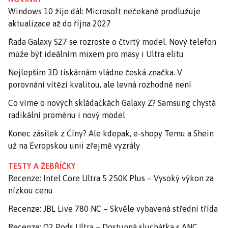
Windows 10 žije dál: Microsoft nečekaně prodlužuje
aktualizace až do října 2027
Řada Galaxy S27 se rozroste o čtvrtý model. Nový telefon
může být ideálním mixem pro masy i Ultra elitu
Nejlepším 3D tiskárnám vládne česká značka. V
porovnání vítězí kvalitou, ale levná rozhodně není
Co víme o nových skládačkách Galaxy Z? Samsung chystá
radikální proměnu i nový model
Konec zásilek z Číny? Ale kdepak, e-shopy Temu a Shein
už na Evropskou unii zřejmě vyzrály
TESTY A ŽEBŘÍČKY
Recenze: Intel Core Ultra 5 250K Plus – Vysoký výkon za
nízkou cenu
Recenze: JBL Live 780 NC – Skvěle vybavená střední třída
Recenze: O2 Pods Ultra – Dostupná sluchátka s ANC