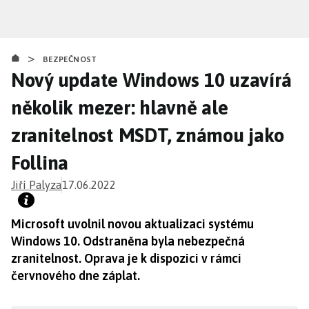
Přejít
k
hlavnímu
>
obsahu
BEZPEČNOST
Nový update Windows 10 uzavírá
několik mezer: hlavně ale
zranitelnost MSDT, známou jako
Follina
Jiří Palyza
17.06.2022
Microsoft uvolnil novou aktualizaci systému
Windows 10. Odstraněna byla nebezpečná
zranitelnost. Oprava je k dispozici v rámci
červnového dne záplat.