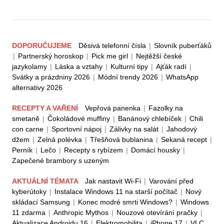
DOPORUČUJEME
Děsivá telefonní čísla
|
Slovník puberťáků
|
Partnerský horoskop
|
Pick me girl
|
Nejtěžší české
jazykolamy
|
Láska a vztahy
|
Kulturní tipy
|
Ajťák radí
|
Svátky a prázdniny 2026
|
Módní trendy 2026
|
WhatsApp
alternativy 2026
RECEPTY A VAŘENÍ
Vepřová panenka
|
Fazolky na
smetaně
|
Čokoládové muffiny
|
Banánový chlebíček
|
Chili
con carne
|
Sportovní nápoj
|
Zálivky na salát
|
Jahodový
džem
|
Zelná polévka
|
Třešňová bublanina
|
Sekaná recept
|
Perník
|
Lečo
|
Recepty s rybízem
|
Domácí housky
|
Zapečené brambory s uzeným
AKTUÁLNÍ TÉMATA
Jak nastavit Wi-Fi
|
Varování před
kyberútoky
|
Instalace Windows 11 na starší počítač
|
Nový
skládací Samsung
|
Konec modré smrti Windows?
|
Windows
11 zdarma
|
Anthropic Mythos
|
Nouzové otevírání pračky
|
Aktualizace Androidu 16
|
Elektromobilita
|
iPhone 17
|
VLC