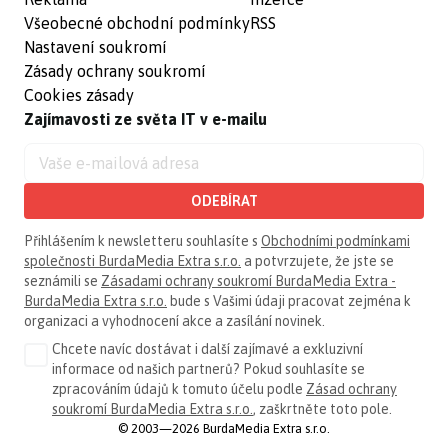
Všeobecné obchodní podmínky
RSS
Nastavení soukromí
Zásady ochrany soukromí
Cookies zásady
Zajímavosti ze světa IT v e-mailu
ODEBÍRAT
Přihlášením k newsletteru souhlasíte s
Obchodními podmínkami
společnosti BurdaMedia Extra s.r.o.
a potvrzujete, že jste se
seznámili se
Zásadami ochrany soukromí BurdaMedia Extra -
BurdaMedia Extra s.r.o.
bude s Vašimi údaji pracovat zejména k
organizaci a vyhodnocení akce a zasílání novinek.
Chcete navíc dostávat i další zajímavé a exkluzivní
informace od našich partnerů? Pokud souhlasíte se
zpracováním údajů k tomuto účelu podle
Zásad ochrany
soukromí BurdaMedia Extra s.r.o.
, zaškrtněte toto pole.
© 2003—2026 BurdaMedia Extra s.r.o.