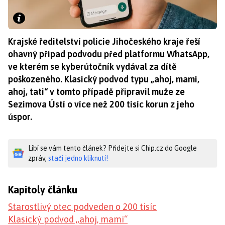
Krajské ředitelství policie Jihočeského kraje řeší
ohavný případ podvodu před platformu WhatsApp,
ve kterém se kyberútočník vydával za dítě
poškozeného. Klasický podvod typu „ahoj, mami,
ahoj, tati“ v tomto případě připravil muže ze
Sezimova Ústí o více než 200 tisíc korun z jeho
úspor.
Líbí se vám tento článek? Přidejte si Chip.cz do Google
zpráv,
stačí jedno kliknutí!
Kapitoly článku
Starostlivý otec podveden o 200 tisíc
Klasický podvod „ahoj, mami“