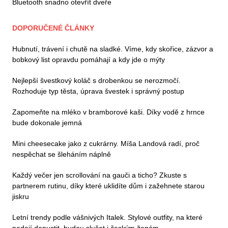
Bluetooth snadno otevřít dveře
DOPORUČENÉ ČLÁNKY
Hubnutí, trávení i chutě na sladké. Víme, kdy skořice, zázvor a
bobkový list opravdu pomáhají a kdy jde o mýty
Nejlepší švestkový koláč s drobenkou se nerozmočí.
Rozhoduje typ těsta, úprava švestek i správný postup
Zapomeňte na mléko v bramborové kaši. Díky vodě z hrnce
bude dokonale jemná
Mini cheesecake jako z cukrárny. Míša Landová radí, proč
nespěchat se šleháním náplně
Každý večer jen scrollování na gauči a ticho? Zkuste s
partnerem rutinu, díky které uklidíte dům i zažehnete starou
jiskru
Letní trendy podle vášnivých Italek. Stylové outfity, na které
nedají dopustit, budou slušet i českým ženám