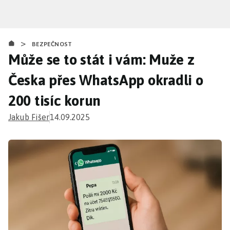
Přejít
k
hlavnímu
>
obsahu
BEZPEČNOST
Může se to stát i vám: Muže z
Česka přes WhatsApp okradli o
200 tisíc korun
Jakub Fišer
14.09.2025