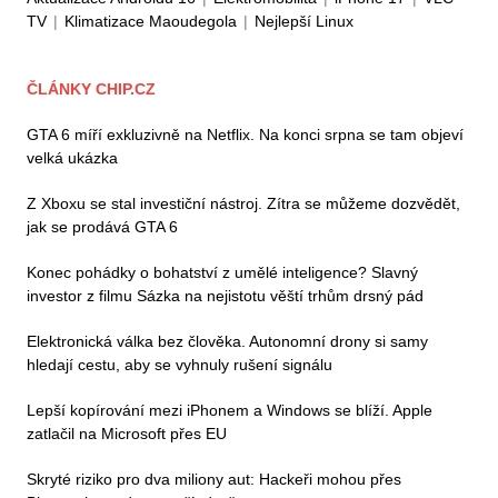
TV
|
Klimatizace Maoudegola
|
Nejlepší Linux
ČLÁNKY CHIP.CZ
GTA 6 míří exkluzivně na Netflix. Na konci srpna se tam objeví
velká ukázka
Z Xboxu se stal investiční nástroj. Zítra se můžeme dozvědět,
jak se prodává GTA 6
Konec pohádky o bohatství z umělé inteligence? Slavný
investor z filmu Sázka na nejistotu věští trhům drsný pád
Elektronická válka bez člověka. Autonomní drony si samy
hledají cestu, aby se vyhnuly rušení signálu
Lepší kopírování mezi iPhonem a Windows se blíží. Apple
zatlačil na Microsoft přes EU
Skryté riziko pro dva miliony aut: Hackeři mohou přes