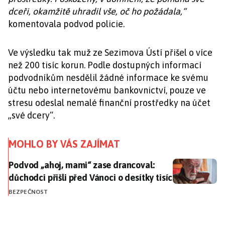
dceři, okamžitě uhradil vše, oč ho požádala,“
komentovala podvod policie.
Ve výsledku tak muž ze Sezimova Ústí přišel o více
než 200 tisíc korun. Podle dostupných informací
podvodníkům nesdělil žádné informace ke svému
účtu nebo internetovému bankovnictví, pouze ve
stresu odeslal nemalé finanční prostředky na účet
„své dcery“.
MOHLO BY VÁS ZAJÍMAT
Podvod „ahoj, mami“ zase drancoval: důchodci přišli př
Podvod „ahoj, mami“ zase drancoval:
důchodci přišli před Vánoci o desítky tisíc
BEZPEČNOST