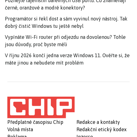
Poznejte tajemství barevných USB portů: Co znamenají
černé, oranžové a modré konektory?
Programátor si řekl dost a sám vyvinul nový nástroj. Tak
dobrý čistič Windows tu ještě nebyl
Vypínáte Wi-Fi router při odjezdu na dovolenou? Tohle
jsou důvody, proč byste měli
V říjnu 2026 končí jedna verze Windows 11. Ověřte si, že
máte jinou a nebudete mít problém
Předplatné časopisu Chip
Redakce a kontakty
Volná místa
Redakční etický kodex
Reklama
Inzerce