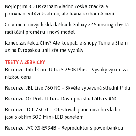
Nejlepším 3D tiskárnám vládne česká značka. V
porovnání vítězí kvalitou, ale levná rozhodně není
Co víme o nových skládačkách Galaxy Z? Samsung chystá
radikální proměnu i nový model
Konec zásilek z Číny? Ale kdepak, e-shopy Temu a Shein
už na Evropskou unii zřejmě vyzrály
TESTY A ŽEBŘÍČKY
Recenze: Intel Core Ultra 5 250K Plus – Vysoký výkon za
nízkou cenu
Recenze: JBL Live 780 NC – Skvěle vybavená střední třída
Recenze: O2 Pods Ultra – Dostupná sluchátka s ANC
Recenze: TCL 75C7L – Otestovali jsme nového vládce
jasu s obřím SQD Mini-LED panelem
Recenze: JVC XS-E934B – Reproduktor s powerbankou