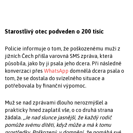
Starostlivý otec podveden o 200 tisíc
Policie informuje o tom, že poškozenému muži z
jižních Čech přišla varovná SMS zpráva, která
působila, jako by ji psala jeho dcera. Při následné
konverzaci přes
WhatsApp
domnělá dcera psala o
tom, že se dostala do svízelného situace a
potřebovala by finanční výpomoc.
Muž se nad zprávami dlouho nerozmýšlel a
prakticky hned zaplatil vše, o co druhá strana
žádala.
„Je nad slunce jasnější, že každý rodič
pomůže svému dítěti, když může a má k tomu
prostředky. Poškozený, v domnění, že pomáhá své