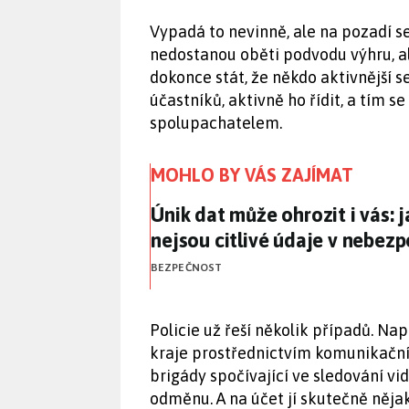
Vypadá to nevinně, ale na pozadí se
nedostanou oběti podvodu výhru, a
dokonce stát, že někdo aktivnější 
účastníků, aktivně ho řídit, a tím 
spolupachatelem.
MOHLO BY VÁS ZAJÍMAT
Únik dat může ohrozit i vás: 
Únik dat může ohrozit i vás: 
nejsou citlivé údaje v nebezp
BEZPEČNOST
Policie už řeší několik případů. N
kraje prostřednictvím komunikační
brigády spočívající ve sledování vid
odměnu. A na účet jí skutečně nějak