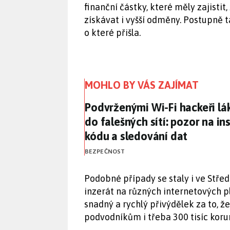
finanční částky, které měly zajistit
získávat i vyšší odměny. Postupně t
o které přišla.
MOHLO BY VÁS ZAJÍMAT
Podvrženými Wi-Fi hackeři lák
Podvrženými Wi-Fi hackeři lák
do falešných sítí: pozor na in
kódu a sledování dat
BEZPEČNOST
Podobné případy se staly i ve Stře
inzerát na různých internetových pl
snadný a rychlý přivýdělek za to, že
podvodníkům i třeba 300 tisíc koru