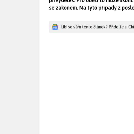
přivýdělek. Pro oběti to může skonč
se zákonem. Na tyto případy z posle
Líbí se vám tento článek? Přidejte si C