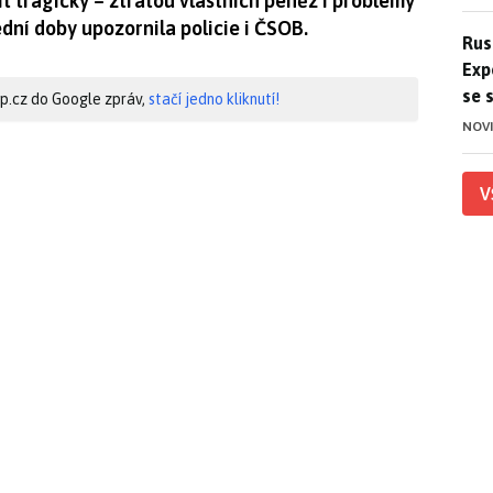
it tragicky – ztrátou vlastních peněz i problémy
dní doby upozornila policie i ČSOB.
Ruso
Rus
Exp
se 
hip.cz do Google zpráv,
stačí jedno kliknutí!
NOV
V