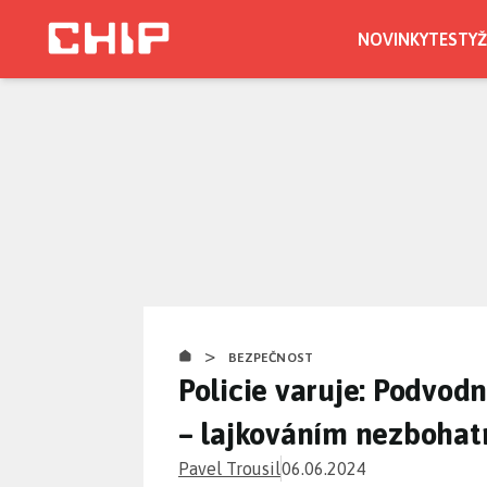
Přejít
k
NOVINKY
TESTY
Ž
hlavnímu
obsahu
>
BEZPEČNOST
Policie varuje: Podvodn
– lajkováním nezbohat
Pavel Trousil
06.06.2024