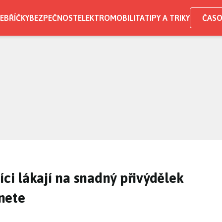
EBŘÍČKY
BEZPEČNOST
ELEKTROMOBILITA
TIPY A TRIKY
ČASO
íci lákají na snadný přivýdělek
nete