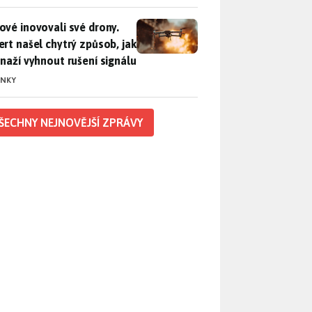
vé inovovali své drony. Expert našel chytrý způsob, jak se sna
ové inovovali své drony.
ert našel chytrý způsob, jak
snaží vyhnout rušení signálu
INKY
ŠECHNY NEJNOVĚJŠÍ ZPRÁVY