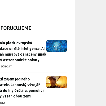
PORUČUJEME
ala platit evropská regulace umělé inteligence. AI obsah musí
ala platit evropská
ulace umělé inteligence. AI
ah musí být označený, jinak
zí astronomické pokuty
PEČNOST
il zájem jediného uživatele. Japonský vývojář přidá do hry češ
čil zájem jediného
vatele. Japonský vývojář
dá do hry češtinu, pomohl i
lý vztah obou zemí
INKY