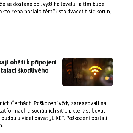
, že se dostane do „vyššího levelu" a tím bude
akto žena poslala téměř sto dvacet tisíc korun,
ají oběti k připojení do falešných sítí: pozor 
ají oběti k připojení
stalaci škodlivého
dních Čechách. Poškození vždy zareagovali na
atformách a sociálních sítích, který sliboval
 budou u videí dávat „LIKE". Poškození poslali
n.