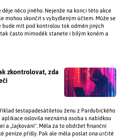
 děje něco jiného. Nejenže na konci této akce
le mohou skončit s vybydleným účtem. Může se
se bude mít pod kontrolou tok odměn jiných
se tak často mimoděk stanete i bílým koněm a
jak zkontrolovat, zda nejsou citlivé údaje v ne
jak zkontrolovat, zda
ečí
apříklad šestapadesátiletou ženu z Pardubického
 aplikace oslovila neznámá osoba s nabídkou
eí a „lajkování". Měla za to obdržet finanční
é peníze přišly. Pak ale měla poslat ona určité