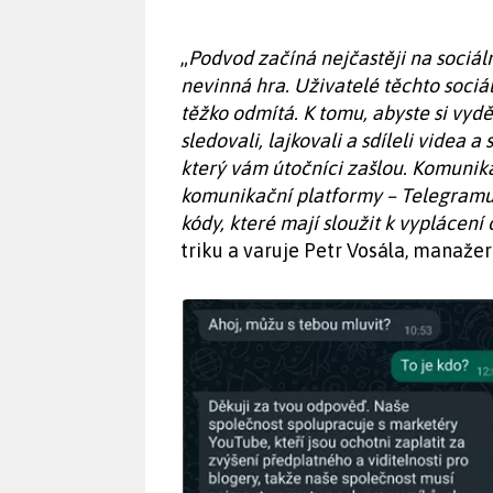
„
Podvod začíná nejčastěji na sociáln
nevinná hra. Uživatelé těchto sociáln
těžko odmítá. K tomu, abyste si vydě
sledovali, lajkovali a sdíleli videa a
který vám útočníci zašlou. Komunika
komunikační platformy – Telegramu
kódy, které mají sloužit k vyplácen
triku a varuje Petr Vosála, manaže