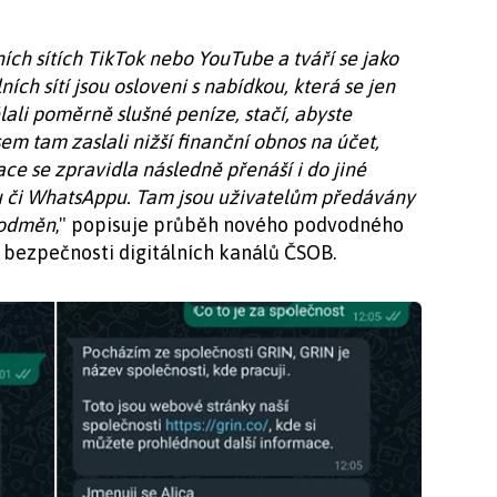
ích sítích TikTok nebo YouTube a tváří se jako
ích sítí jsou osloveni s nabídkou, která se jen
lali poměrně slušné peníze, stačí, abyste
 sem tam zaslali nižší finanční obnos na účet,
ce se zpravidla následně přenáší i do jiné
 či WhatsAppu. Tam jsou uživatelům předávány
í odměn
," popisuje průběh nového podvodného
r bezpečnosti digitálních kanálů ČSOB.