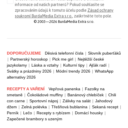
informace od našich partnerů? Pokud souhlasíte se
zpracováním údajů k tomuto účelu podle
Zásad ochrany
soukromí BurdaMedia Extra s.r.o.
, zaškrtněte toto pole.
© 2003—2026 BurdaMedia Extra s.r.o.
DOPORUČUJEME
Děsivá telefonní čísla
|
Slovník puberťáků
|
Partnerský horoskop
|
Pick me girl
|
Nejtěžší české
jazykolamy
|
Láska a vztahy
|
Kulturní tipy
|
Ajťák radí
|
Svátky a prázdniny 2026
|
Módní trendy 2026
|
WhatsApp
alternativy 2026
RECEPTY A VAŘENÍ
Vepřová panenka
|
Fazolky na
smetaně
|
Čokoládové muffiny
|
Banánový chlebíček
|
Chili
con carne
|
Sportovní nápoj
|
Zálivky na salát
|
Jahodový
džem
|
Zelná polévka
|
Třešňová bublanina
|
Sekaná recept
|
Perník
|
Lečo
|
Recepty s rybízem
|
Domácí housky
|
Zapečené brambory s uzeným