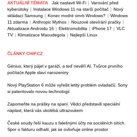
AKTUÁLNÍ TÉMATA
Jak nastavit Wi-Fi
|
Varování před
kyberútoky
|
Instalace Windows 11 na starší počítač
|
Nový
skládací Samsung
|
Konec modré smrti Windows?
|
Windows
11 zdarma
|
Anthropic Mythos
|
Nouzové otevírání pračky
|
Aktualizace Androidu 16
|
Elektromobilita
|
iPhone 17
|
VLC
TV
|
Klimatizace Maoudegola
|
Nejlepší Linux
ČLÁNKY CHIP.CZ
Génius, který pájel v garáži, a teď nevěří AI. Tvůrce prvního
počítače Apple slaví narozeniny
Nový PlayStation 6 může vyřešit letitý problém ovladačů. Sony
si patentovalo novou technologii
Zapomeňte na prášky na spaní. Vědci představili speciální
náplast, která vás ukolébá ultrazvukem
České soudy řeší kauzu s falešnými účty na sociálních sítích.
Spor o fakturu odhalil, jak se ovlivňuje online prostor