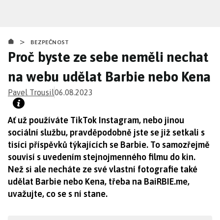
Přejít
k
hlavnímu
>
obsahu
BEZPEČNOST
Proč byste ze sebe neměli nechat
na webu udělat Barbie nebo Kena
Pavel Trousil
06.08.2023
Ať už používáte TikTok Instagram, nebo jinou
sociální službu, pravděpodobně jste se již setkali s
tisíci příspěvků týkajících se Barbie. To samozřejmě
souvisí s uvedením stejnojmenného filmu do kin.
Než si ale necháte ze své vlastní fotografie také
udělat Barbie nebo Kena, třeba na BaiRBIE.me,
uvažujte, co se s ní stane.