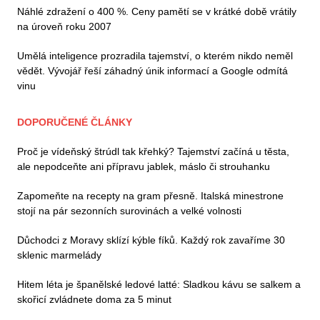
Náhlé zdražení o 400 %. Ceny pamětí se v krátké době vrátily
na úroveň roku 2007
Umělá inteligence prozradila tajemství, o kterém nikdo neměl
vědět. Vývojář řeší záhadný únik informací a Google odmítá
vinu
DOPORUČENÉ ČLÁNKY
Proč je vídeňský štrúdl tak křehký? Tajemství začíná u těsta,
ale nepodceňte ani přípravu jablek, máslo či strouhanku
Zapomeňte na recepty na gram přesně. Italská minestrone
stojí na pár sezonních surovinách a velké volnosti
Důchodci z Moravy sklízí kýble fíků. Každý rok zavaříme 30
sklenic marmelády
Hitem léta je španělské ledové latté: Sladkou kávu se salkem a
skořicí zvládnete doma za 5 minut