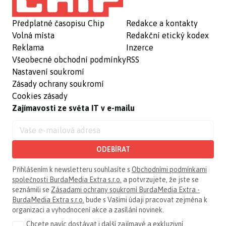
Předplatné časopisu Chip
Redakce a kontakty
Volná místa
Redakční etický kodex
Reklama
Inzerce
Všeobecné obchodní podmínky
RSS
Nastavení soukromí
Zásady ochrany soukromí
Cookies zásady
Zajímavosti ze světa IT v e-mailu
ODEBÍRAT
Přihlášením k newsletteru souhlasíte s
Obchodními podmínkami
společnosti BurdaMedia Extra s.r.o.
a potvrzujete, že jste se
seznámili se
Zásadami ochrany soukromí BurdaMedia Extra -
BurdaMedia Extra s.r.o.
bude s Vašimi údaji pracovat zejména k
organizaci a vyhodnocení akce a zasílání novinek.
Chcete navíc dostávat i další zajímavé a exkluzivní