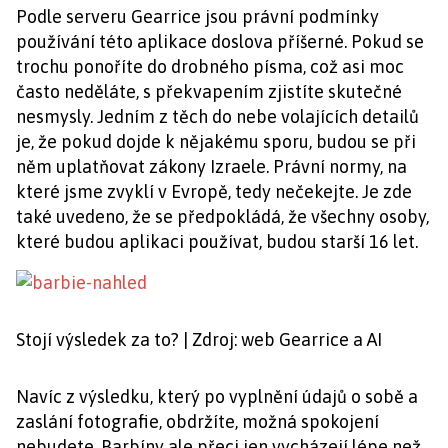
Podle serveru Gearrice jsou právní podmínky
používání této aplikace doslova příšerné. Pokud se
trochu ponoříte do drobného písma, což asi moc
často neděláte, s překvapením zjistíte skutečné
nesmysly. Jedním z těch do nebe volajících detailů
je, že pokud dojde k nějakému sporu, budou se při
něm uplatňovat zákony Izraele. Právní normy, na
které jsme zvyklí v Evropě, tedy nečekejte. Je zde
také uvedeno, že se předpokládá, že všechny osoby,
které budou aplikaci používat, budou starší 16 let.
Stojí výsledek za to? | Zdroj: web Gearrice a AI
Navíc z výsledku, který po vyplnění údajů o sobě a
zaslání fotografie, obdržíte, možná spokojení
nebudete. Barbíny ale přeci jen vycházejí lépe než