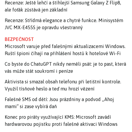
Recenze: Ještě lehčí a štíhlejší Samsung Galaxy Z Flip8,
ale foťák zůstává jen základní
Recenze: Střídmá elegance a chytré funkce. Minisystém
JVC MX-E455S je opravdu všestranný
BEZPEČNOST
Microsoft varuje před falešnými aktualizacemi Windows.
Ruští špioni číhají na přihlášení hostů k hotelové Wi-Fi
Co byste do ChatuGPT nikdy neměli psát: je to past, která
vás může stát soukromí i peníze
Aktivista si smazal obsah telefonu při letištní kontrole.
Využil tísňové heslo a teď mu hrozí vězení
Falešné SMS od dětí: Jsou prázdniny a podvod „Ahoj
mami“ si zase vybírá daň
Konec pro piráty využívající KMS: Microsoft zavádí
hardwarovou pojistku proti falešné aktivaci Windows