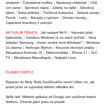
smetaně
|
Čokoládové muffiny
|
Banánový chlebíček
|
Chili
con carne
|
Sportovní nápoj
|
Zálivky na salát
|
Jahodový
džem
|
Zelná polévka
|
Třešňová bublanina
|
Sekaná recept
|
Perník
|
Lečo
|
Recepty s rybízem
|
Domácí housky
|
Zapečené brambory s uzeným
AKTUÁLNÍ TÉMATA
Jak nastavit Wi-Fi
|
Varování před
kyberútoky
|
Instalace Windows 11 na starší počítač
|
Nový
skládací Samsung
|
Konec modré smrti Windows?
|
Windows
11 zdarma
|
Anthropic Mythos
|
Nouzové otevírání pračky
|
Aktualizace Androidu 16
|
Elektromobilita
|
iPhone 17
|
VLC
TV
|
Klimatizace Maoudegola
|
Nejlepší Linux
ČLÁNKY CHIP.CZ
Rýpanec do Mety. Brýle DuckDuckGo neumí vůbec nic, ale
právě proto se vyprodaly během několika dní
Ajťák radí: Některé aplikace od Googlu umí vyždímat baterii
telefonu. Omezte jejich práci na pozadí