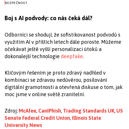
BEZPEČNOST
Boj s AI podvody: co nás čeká dál?
Odborníci se shodují, že sofistikovanost podvodů s
využitím AI v příštích letech dále poroste. Můžeme
očekávat ještě vyšší personalizaci útoků a
dokonalejší technologie
deepfake
.
Klíčovým řešením je proto zdravý nadhled v
kombinaci se zdravou nedůvěrou, posilování
digitální gramotnosti a otevřená diskuse o tom, jak
moc jsme v online světě zranitelní.
Zdroj:
McAfee
,
CanIPhish
,
Trading Standards UK
,
US
Senate Federal Credit Union
,
Illinois State
University News