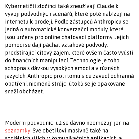
Kybernetičtí zločinci také zneužívají Claude k
vývoji podvodných scénářů, které poté nabízejí na
internetu k prodeji. Podle zástupců Anthropicu se
jedná o automatické konverzační moduly, které
jsou určeny pro online chatovací platformy. Jejich
pomocí se dají páchat vztahové podvody,
předstírající citový zájem, které ovšem často vyústí
do finančních manipulací. Technologie je toho
schopna s dávkou vysokých emocí a v různých
jazycích. Anthropic proti tomu sice zavedl ochranná
opatření, nicméně strůjci útoků se je opakovaně
snaží obcházet.
Moderní podvodníci už se dávno neomezují jen na
seznamky
. Své oběti loví masivně také na
sociálních sítích, v komunikačních aplikacích, a