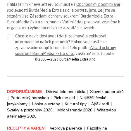
Přihlášením k newsletteru souhlasíte s
Obchodními podmínkami
společnosti BurdaMedia Extra s.r.o.
a potvrzujete, že jste se
seznámili se
Zásadami ochrany soukromí BurdaMedia Extra -
BurdaMedia Extra s.r.o.
bude s Vašimi údaji pracovat zejména k
organizaci a vyhodnocení akce a zasílání novinek.
Chcete navíc dostávat i další zajímavé a exkluzivní
informace od našich partnerů? Pokud souhlasíte se
zpracováním údajů k tomuto účelu podle
Zásad ochrany
soukromí BurdaMedia Extra s.r.o.
, zaškrtněte toto pole.
© 2003—2026 BurdaMedia Extra s.r.o.
DOPORUČUJEME
Děsivá telefonní čísla
|
Slovník puberťáků
|
Partnerský horoskop
|
Pick me girl
|
Nejtěžší české
jazykolamy
|
Láska a vztahy
|
Kulturní tipy
|
Ajťák radí
|
Svátky a prázdniny 2026
|
Módní trendy 2026
|
WhatsApp
alternativy 2026
RECEPTY A VAŘENÍ
Vepřová panenka
|
Fazolky na