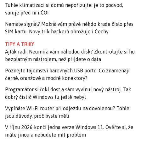
Tuhle klimatizaci si domů nepořizujte: je to podvod,
varuje před ní i ČOI
Nemáte signál? Možná vám právě někdo krade číslo přes
SIM kartu. Nový trik hackerů ohrožuje i Čechy
TIPY A TRIKY
Ajťák radí: Neumírá vám náhodou disk? Zkontrolujte si ho
bezplatným nástrojem, než přijdete o data
Poznejte tajemství barevných USB portů: Co znamenají
černé, oranžové a modré konektory?
Programátor si řekl dost a sám vyvinul nový nástroj. Tak
dobrý čistič Windows tu ještě nebyl
Vypínáte Wi-Fi router při odjezdu na dovolenou? Tohle
jsou důvody, proč byste měli
V říjnu 2026 končí jedna verze Windows 11. Ověřte si, že
máte jinou a nebudete mít problém