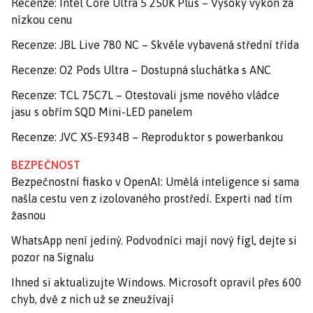
Recenze: Intel Core Ultra 5 250K Plus – Vysoký výkon za
nízkou cenu
Recenze: JBL Live 780 NC – Skvěle vybavená střední třída
Recenze: O2 Pods Ultra – Dostupná sluchátka s ANC
Recenze: TCL 75C7L – Otestovali jsme nového vládce
jasu s obřím SQD Mini-LED panelem
Recenze: JVC XS-E934B – Reproduktor s powerbankou
BEZPEČNOST
Bezpečnostní fiasko v OpenAI: Umělá inteligence si sama
našla cestu ven z izolovaného prostředí. Experti nad tím
žasnou
WhatsApp není jediný. Podvodníci mají nový fígl, dejte si
pozor na Signalu
Ihned si aktualizujte Windows. Microsoft opravil přes 600
chyb, dvě z nich už se zneužívají