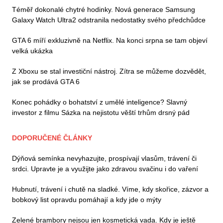
Téměř dokonalé chytré hodinky. Nová generace Samsung
Galaxy Watch Ultra2 odstranila nedostatky svého předchůdce
GTA 6 míří exkluzivně na Netflix. Na konci srpna se tam objeví
velká ukázka
Z Xboxu se stal investiční nástroj. Zítra se můžeme dozvědět,
jak se prodává GTA 6
Konec pohádky o bohatství z umělé inteligence? Slavný
investor z filmu Sázka na nejistotu věští trhům drsný pád
DOPORUČENÉ ČLÁNKY
Dýňová semínka nevyhazujte, prospívají vlasům, trávení či
srdci. Upravte je a využijte jako zdravou svačinu i do vaření
Hubnutí, trávení i chutě na sladké. Víme, kdy skořice, zázvor a
bobkový list opravdu pomáhají a kdy jde o mýty
Zelené brambory nejsou jen kosmetická vada. Kdy je ještě