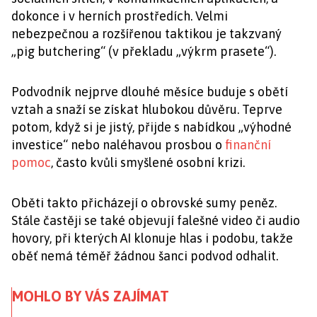
dokonce i v herních prostředích. Velmi
nebezpečnou a rozšířenou taktikou je takzvaný
„pig butchering“ (v překladu „výkrm prasete“).
Podvodník nejprve dlouhé měsíce buduje s obětí
vztah a snaží se získat hlubokou důvěru. Teprve
potom, když si je jistý, přijde s nabídkou „výhodné
investice“ nebo naléhavou prosbou o
finanční
pomoc
, často kvůli smyšlené osobní krizi.
Oběti takto přicházejí o obrovské sumy peněz.
Stále častěji se také objevují falešné video či audio
hovory, při kterých AI klonuje hlas i podobu, takže
oběť nemá téměř žádnou šanci podvod odhalit.
MOHLO BY VÁS ZAJÍMAT