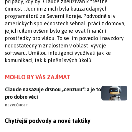
případy, kdy byl Claude zneužíván k trestné
činnosti. Jedním z nich byla kauza údajných
programátorů ze Severní Koreje. Podvodně si v
amerických společnostech sehnali práci z domova,
jejich cílem ovšem bylo generovat finanční
prostředky pro vládu. To se jim povedlo i navzdory
nedostatečným znalostem v oblasti vývoje
softwaru. Umělou inteligenci využívali jak ke
komunikaci, tak k plnění svých úkolů.
MOHLO BY VÁS ZAJÍMAT
Claude nasazuje drsnou „cenzuru“: a je to pro dobro v
Claude nasazuje drsnou „cenzuru“: a je to
pro dobro věci
BEZPEČNOST
Chytřejší podvody a nové taktiky