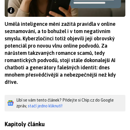
Umělá inteligence mění zažitá pravidla v online
seznamování, a to bohužel i v tom negativním
smyslu. Kyberzločinci totiž objevili její obrovský
potenciál pro novou vlnu online podvodů. Za
nárůstem takzvaných romance scamů, tedy
romantických podvodů, stojí stále dokonalejší AI
chatboti a generátory falešných identit: dnes
mnohem přesvědčivější a nebezpečnější než kdy
dříve.
Líbí se vám tento článek? Přidejte si Chip.cz do Google
zpráv,
stačí jedno kliknutí!
Kapitoly článku