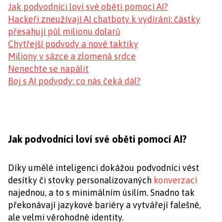
Jak podvodníci loví své oběti pomocí AI?
Hackeři zneužívají AI chatboty k vydírání: částky
přesahují půl milionu dolarů
Chytřejší podvody a nové taktiky
Miliony v sázce a zlomená srdce
Nenechte se napálit
Boj s AI podvody: co nás čeká dál?
Jak podvodníci loví své oběti pomocí AI?
Díky umělé inteligenci dokážou podvodníci vést
desítky či stovky personalizovaných
konverzací
najednou, a to s minimálním úsilím. Snadno tak
překonávají jazykové bariéry a vytvářejí falešné,
ale velmi věrohodné identity.