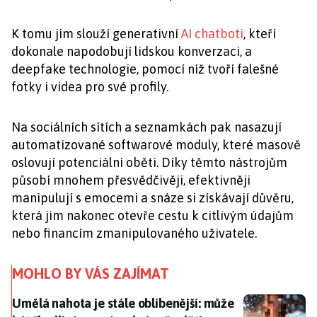
K tomu jim slouží generativní
AI chatboti
, kteří
dokonale napodobují lidskou konverzaci, a
deepfake technologie, pomocí níž tvoří falešné
fotky i videa pro své profily.
Na sociálních sítích a seznamkách pak nasazují
automatizované softwarové moduly, které masově
oslovují potenciální oběti. Díky těmto nástrojům
působí mnohem přesvědčivěji, efektivněji
manipulují s emocemi a snáze si získávají důvěru,
která jim nakonec otevře cestu k citlivým údajům
nebo financím zmanipulovaného uživatele.
MOHLO BY VÁS ZAJÍMAT
Umělá nahota je stále oblíbenější: může být škodlivá pr
Umělá nahota je stále oblíbenější: může