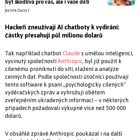
být škodlivá pro vás, ale i vaše děti
BEZPEČNOST
Hackeři zneužívají AI chatboty k vydírání:
částky přesahují půl milionu dolarů
Tak například chatbot
Claude
s umělou inteligencí,
vyvinutý společností
Anthropic
, byl již použit k
cílenému proniknutí do sítí, stažení a analýze
cenných dat. Podle společnosti útočníci používají
tento software k psaní „psychologicky cílených“
vyděračských zpráv a vyhrožují obětem
zveřejněním ukradených informací – v některých
případech požadovali výkupné více než 500 000
dolarů.
V obsáhlé zprávě Anthropic poukázal i na další