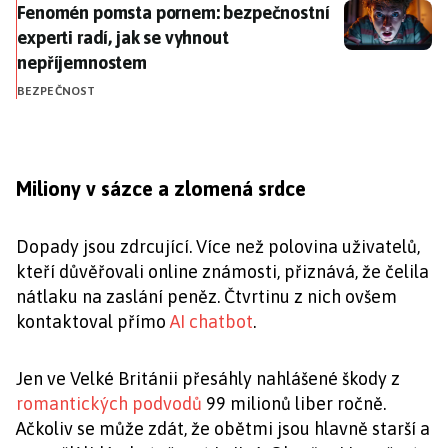
Fenomén pomsta pornem: bezpečnostní experti radí,
Fenomén pomsta pornem: bezpečnostní
experti radí, jak se vyhnout
nepříjemnostem
BEZPEČNOST
Miliony v sázce a zlomená srdce
Dopady jsou zdrcující. Více než polovina uživatelů,
kteří důvěřovali online známosti, přiznává, že čelila
nátlaku na zaslání peněz. Čtvrtinu z nich ovšem
kontaktoval přímo
AI chatbot
.
Jen ve Velké Británii přesáhly nahlášené škody z
romantických podvodů
99 milionů liber ročně.
Ačkoliv se může zdát, že obětmi jsou hlavně starší a