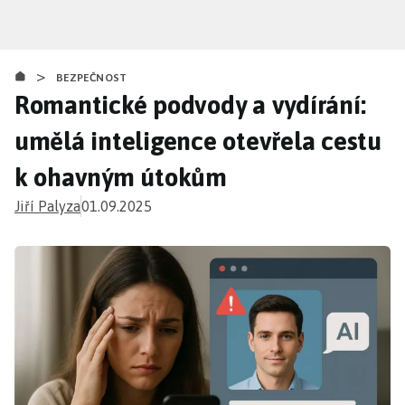
Přejít
k
hlavnímu
>
obsahu
BEZPEČNOST
Romantické podvody a vydírání:
umělá inteligence otevřela cestu
k ohavným útokům
Jiří Palyza
01.09.2025