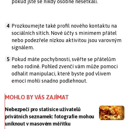
pokud jste se nikdy osobně nesetkali.
4
Prozkoumejte také profil nového kontaktu na
sociálních sítích. Nové účty s minimem přátel
nebo podezřele nízkou aktivitou jsou varovným
signálem.
5
Pokud máte pochybnosti, svěřte se přátelům
nebo rodině. Pohled zvenčí vám může pomoci
odhalit manipulaci, které byste pod vlivem
emocí mohli snadno podlehnout.
MOHLO BY VÁS ZAJÍMAT
Nebezpečí pro statisíce uživatelů privátních sezna
Nebezpečí pro statisíce uživatelů
privátních seznamek: fotografie mohou
uniknout v masovém měřítku