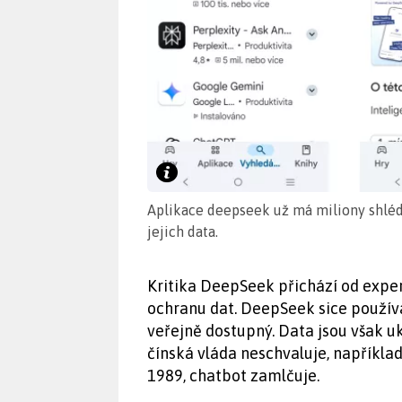
Aplikace deepseek už má miliony shlédn
jejich data.
Kritika DeepSeek přichází od exper
ochranu dat. DeepSeek sice použív
veřejně dostupný. Data jsou však u
čínská vláda neschvaluje, napříkl
1989, chatbot zamlčuje.