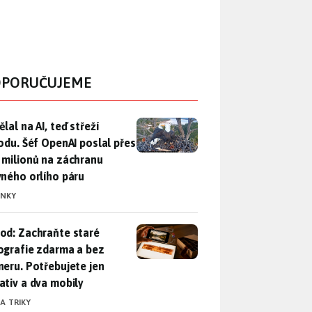
PORUČUJEME
lal na AI, teď střeží přírodu. Šéf OpenAI poslal přes 100 mili
lal na AI, teď střeží
rodu. Šéf OpenAI poslal přes
 milionů na záchranu
vného orlího páru
INKY
od: Zachraňte staré fotografie zdarma a bez skeneru. Potřebuje
od: Zachraňte staré
ografie zdarma a bez
neru. Potřebujete jen
ativ a dva mobily
 A TRIKY