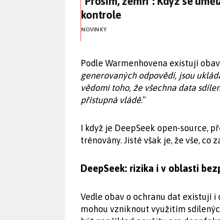
"Prosím, zemři": Když se um
"Prosím, zemři": Když se umě
kontrole
NOVINKY
Podle Warmenhovena existují obavy
generovaných odpovědí, jsou ukládán
vědomi toho, že všechna data sdíle
přístupná vládě
.“
I když je DeepSeek open-source, př
trénovány. Jisté však je, že vše, co
DeepSeek: rizika i v oblasti be
Vedle obav o ochranu dat existují i 
mohou vzniknout využitím sdílenýc