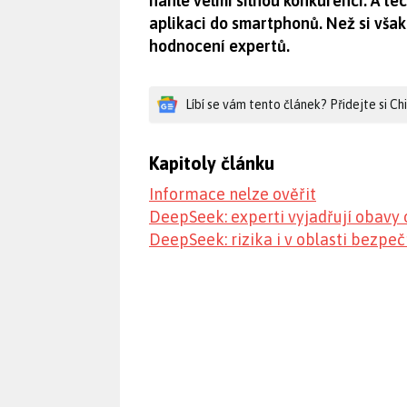
náhle velmi silnou konkurenci. A te
aplikaci do smartphonů. Než si však
hodnocení expertů.
Líbí se vám tento článek? Přidejte si C
Kapitoly článku
Informace nelze ověřit
DeepSeek: experti vyjadřují obavy 
DeepSeek: rizika i v oblasti bezpeč