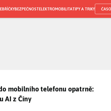
EBŘÍČKY
BEZPEČNOST
ELEKTROMOBILITA
TIPY A TRIKY
ČASO
do mobilního telefonu opatrně:
 u AI z Číny