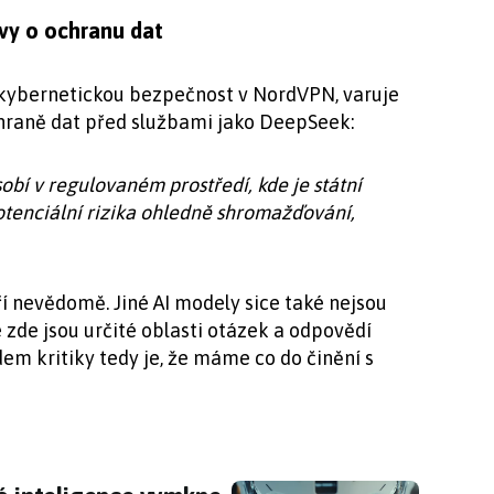
avy o ochranu dat
kybernetickou bezpečnost v NordVPN, varuje
raně dat před službami jako DeepSeek:
obí v regulovaném prostředí, kde je státní
potenciální rizika ohledně shromažďování,
ří nevědomě. Jiné AI modely sice také nejsou
e zde jsou určité oblasti otázek a odpovědí
 kritiky tedy je, že máme co do činění s