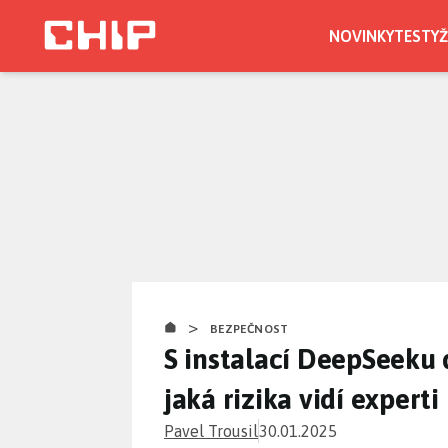
Přejít
k
NOVINKY
TESTY
Ž
hlavnímu
obsahu
>
BEZPEČNOST
S instalací DeepSeeku 
jaká rizika vidí experti
Pavel Trousil
30.01.2025