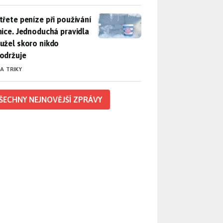
třete peníze při používání lednice. Jednoduchá pravidla bohuž
třete peníze při používání
nice. Jednoduchá pravidla
užel skoro nikdo
održuje
 A TRIKY
ŠECHNY NEJNOVĚJŠÍ ZPRÁVY