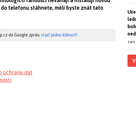
chnologičtí fanoušci neváhají a instalují novou
 do telefonu stáhnete, měli byste znát tato
Uše
Uše
led
boh
ned
hip.cz do Google zpráv,
stačí jedno kliknutí!
TIPY
V
o ochranu dat
nosti