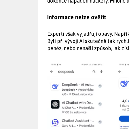
dokonce napaden hackery. Mnoho už
Informace nelze ověřit
Experti však vyjadřují obavy. Např
Byli při vývoji AI skutečně tak rychl
peněz, nebo nenašli způsob, jak zí