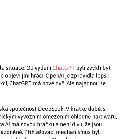
lá situace. Od vydání
ChatGPT
byli zvyklí být
 objeví jiní hráči, OpenAI je zpravidla lepší;
kcí, ChatGPT má nové dvě. Ale najednou se
nská společnost DeepSeek. V krátké době, s
rickým vývozním omezením ohledně hardwaru,
a AI má novou hračku a není divu, že jsou
rázdněné. Přihlašovací mechanismus byl