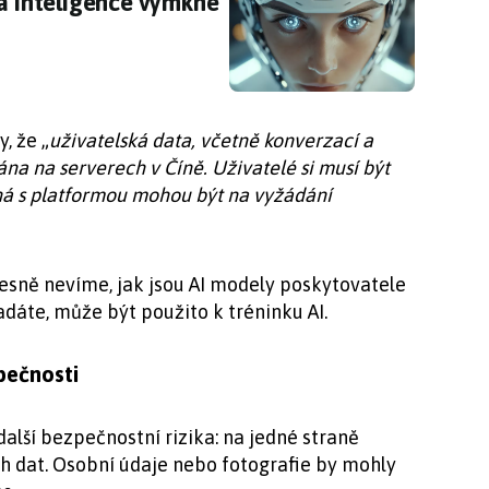
ělá inteligence vymkne kontrole
lá inteligence vymkne
, že „
uživatelská data, včetně konverzací a
a na serverech v Číně. Uživatelé si musí být
ná s platformou mohou být na vyžádání
esně nevíme, jak jsou AI modely poskytovatele
 zadáte, může být použito k tréninku AI.
zpečnosti
další bezpečnostní rizika: na jedné straně
h dat. Osobní údaje nebo fotografie by mohly