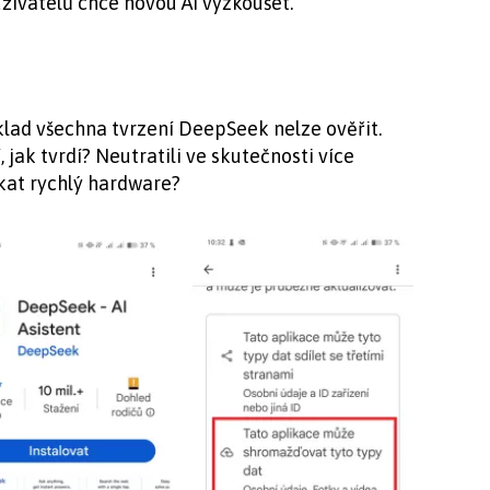
ivatelů chce novou AI vyzkoušet.
íklad všechna tvrzení DeepSeek nelze ověřit.
í, jak tvrdí? Neutratili ve skutečnosti více
skat rychlý hardware?