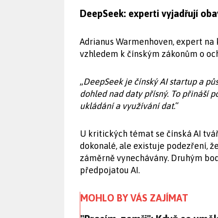
DeepSeek: experti vyjadřují ob
Adrianus Warmenhoven, expert na 
vzhledem k čínským zákonům o och
„
DeepSeek je čínský AI startup a půs
dohled nad daty přísný. To přináší 
ukládání a využívání dat
.“
U kritických témat se čínská AI tvá
dokonalé, ale existuje podezření, ž
záměrně vynechávány. Druhým bodem
předpojatou AI.
MOHLO BY VÁS ZAJÍMAT