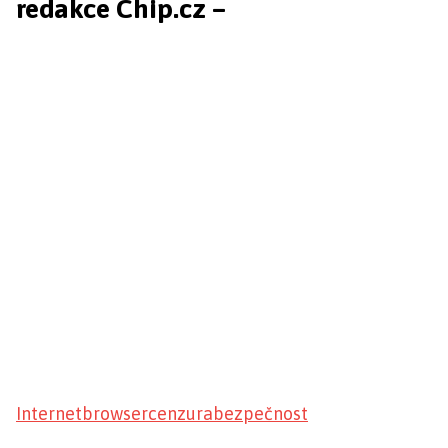
redakce Chip.cz –
Internet
browser
cenzura
bezpečnost