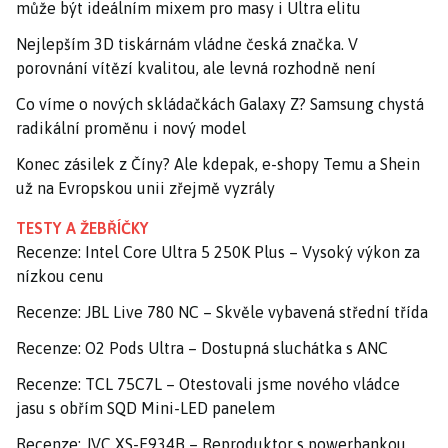
může být ideálním mixem pro masy i Ultra elitu
Nejlepším 3D tiskárnám vládne česká značka. V
porovnání vítězí kvalitou, ale levná rozhodně není
Co víme o nových skládačkách Galaxy Z? Samsung chystá
radikální proměnu i nový model
Konec zásilek z Číny? Ale kdepak, e-shopy Temu a Shein
už na Evropskou unii zřejmě vyzrály
TESTY A ŽEBŘÍČKY
Recenze: Intel Core Ultra 5 250K Plus – Vysoký výkon za
nízkou cenu
Recenze: JBL Live 780 NC – Skvěle vybavená střední třída
Recenze: O2 Pods Ultra – Dostupná sluchátka s ANC
Recenze: TCL 75C7L – Otestovali jsme nového vládce
jasu s obřím SQD Mini-LED panelem
Recenze: JVC XS-E934B – Reproduktor s powerbankou