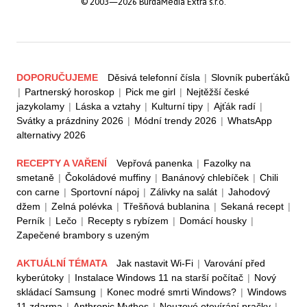
© 2003—2026 BurdaMedia Extra s.r.o.
DOPORUČUJEME
Děsivá telefonní čísla
|
Slovník puberťáků
|
Partnerský horoskop
|
Pick me girl
|
Nejtěžší české
jazykolamy
|
Láska a vztahy
|
Kulturní tipy
|
Ajťák radí
|
Svátky a prázdniny 2026
|
Módní trendy 2026
|
WhatsApp
alternativy 2026
RECEPTY A VAŘENÍ
Vepřová panenka
|
Fazolky na
smetaně
|
Čokoládové muffiny
|
Banánový chlebíček
|
Chili
con carne
|
Sportovní nápoj
|
Zálivky na salát
|
Jahodový
džem
|
Zelná polévka
|
Třešňová bublanina
|
Sekaná recept
|
Perník
|
Lečo
|
Recepty s rybízem
|
Domácí housky
|
Zapečené brambory s uzeným
AKTUÁLNÍ TÉMATA
Jak nastavit Wi-Fi
|
Varování před
kyberútoky
|
Instalace Windows 11 na starší počítač
|
Nový
skládací Samsung
|
Konec modré smrti Windows?
|
Windows
11 zdarma
|
Anthropic Mythos
|
Nouzové otevírání pračky
|