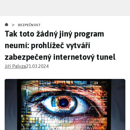
Přejít
k
hlavnímu
>
obsahu
BEZPEČNOST
Tak toto žádný jiný program
neumí: prohlížeč vytváří
zabezpečený internetový tunel
Jiří Palyza
21.03.2024