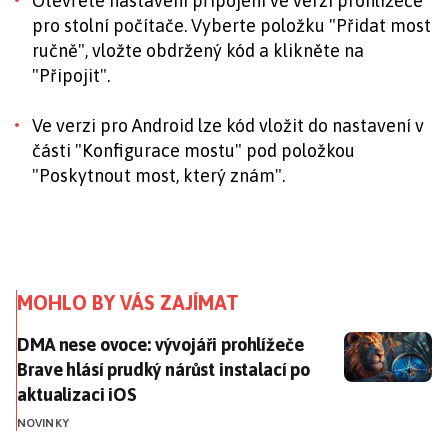
Otevřete nastavení připojení ve verzi prohlížeče
pro stolní počítače. Vyberte položku "Přidat most
ručně", vložte obdržený kód a klikněte na
"Připojit".
Ve verzi pro Android lze kód vložit do nastavení v
části "Konfigurace mostu" pod položkou
"Poskytnout most, který znám".
MOHLO BY VÁS ZAJÍMAT
DMA nese ovoce: vývojáři prohlížeče Brave hlásí prudk
DMA nese ovoce: vývojáři prohlížeče
Brave hlásí prudký nárůst instalací po
aktualizaci iOS
NOVINKY