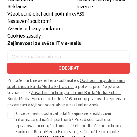
Reklama
Inzerce
Všeobecné obchodní podmínky
RSS
Nastavení soukromí
Zásady ochrany soukromí
Cookies zásady
Zajímavosti ze světa IT v e-mailu
ODEBÍRAT
Přihlášením k newsletteru souhlasíte s
Obchodními podmínkami
společnosti BurdaMedia Extra s.r.o.
a potvrzujete, že jste se
seznámili se
Zásadami ochrany soukromí BurdaMedia Extra -
BurdaMedia Extra s.r.o.
bude s Vašimi údaji pracovat zejména k
organizaci a vyhodnocení akce a zasílání novinek.
Chcete navíc dostávat i další zajímavé a exkluzivní
informace od našich partnerů? Pokud souhlasíte se
zpracováním údajů k tomuto účelu podle
Zásad ochrany
soukromí BurdaMedia Extra s.r.o.
, zaškrtněte toto pole.