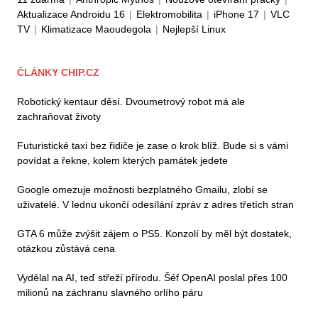
Aktualizace Androidu 16
|
Elektromobilita
|
iPhone 17
|
VLC
TV
|
Klimatizace Maoudegola
|
Nejlepší Linux
ČLÁNKY CHIP.CZ
Robotický kentaur děsí. Dvoumetrový robot má ale
zachraňovat životy
Futuristické taxi bez řidiče je zase o krok blíž. Bude si s vámi
povídat a řekne, kolem kterých památek jedete
Google omezuje možnosti bezplatného Gmailu, zlobí se
uživatelé. V lednu ukončí odesílání zpráv z adres třetích stran
GTA 6 může zvýšit zájem o PS5. Konzolí by měl být dostatek,
otázkou zůstává cena
Vydělal na AI, teď střeží přírodu. Šéf OpenAI poslal přes 100
milionů na záchranu slavného orlího páru