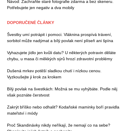
Návod: Zachraňte staré fotografie zdarma a bez skeneru.
Potřebujete jen negativ a dva mobily
DOPORUČENÉ ČLÁNKY
Švestky umí potrápit i pomoci. Vláknina prospívá trávení,
sorbitol může nadýmat a bílý povlak není plíseň ani špína
Vyhazujete jídlo jen kvůli datu? U některých potravin děláte
chybu, u masa či měkkých sýrů hrozí zdravotní problémy
Dušená mrkev potěší sladkou chutí i nízkou cenou.
Vyzkoušejte ji krok za krokem
Bílý povlak na švestkách: Možná se mu vyhýbáte. Podle něj
však poznáte čerstvost
Zakrýt bříško nebo odhalit? Kodaňské maminky boří pravidla
mateřství i módy
Proč Skandinávky nikdy neříkají, že nemají co na sebe?