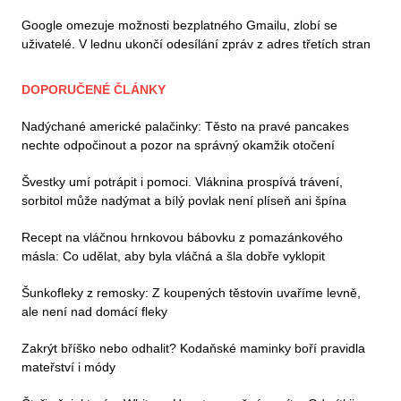
Google omezuje možnosti bezplatného Gmailu, zlobí se
uživatelé. V lednu ukončí odesílání zpráv z adres třetích stran
DOPORUČENÉ ČLÁNKY
Nadýchané americké palačinky: Těsto na pravé pancakes
nechte odpočinout a pozor na správný okamžik otočení
Švestky umí potrápit i pomoci. Vláknina prospívá trávení,
sorbitol může nadýmat a bílý povlak není plíseň ani špína
Recept na vláčnou hrnkovou bábovku z pomazánkového
másla: Co udělat, aby byla vláčná a šla dobře vyklopit
Šunkofleky z remosky: Z koupených těstovin uvaříme levně,
ale není nad domácí fleky
Zakrýt bříško nebo odhalit? Kodaňské maminky boří pravidla
mateřství i módy