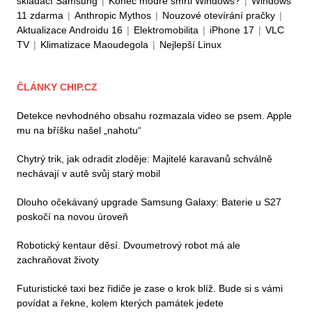
skládací Samsung
|
Konec modré smrti Windows?
|
Windows
11 zdarma
|
Anthropic Mythos
|
Nouzové otevírání pračky
|
Aktualizace Androidu 16
|
Elektromobilita
|
iPhone 17
|
VLC
TV
|
Klimatizace Maoudegola
|
Nejlepší Linux
ČLÁNKY CHIP.CZ
Detekce nevhodného obsahu rozmazala video se psem. Apple
mu na bříšku našel „nahotu“
Chytrý trik, jak odradit zloděje: Majitelé karavanů schválně
nechávají v autě svůj starý mobil
Dlouho očekávaný upgrade Samsung Galaxy: Baterie u S27
poskočí na novou úroveň
Robotický kentaur děsí. Dvoumetrový robot má ale
zachraňovat životy
Futuristické taxi bez řidiče je zase o krok blíž. Bude si s vámi
povídat a řekne, kolem kterých památek jedete