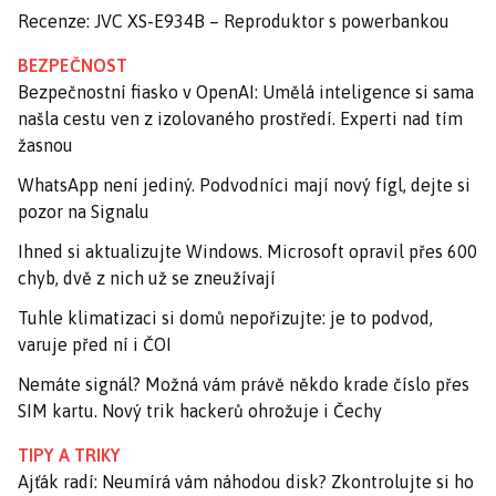
Recenze: JVC XS-E934B – Reproduktor s powerbankou
BEZPEČNOST
Bezpečnostní fiasko v OpenAI: Umělá inteligence si sama
našla cestu ven z izolovaného prostředí. Experti nad tím
žasnou
WhatsApp není jediný. Podvodníci mají nový fígl, dejte si
pozor na Signalu
Ihned si aktualizujte Windows. Microsoft opravil přes 600
chyb, dvě z nich už se zneužívají
Tuhle klimatizaci si domů nepořizujte: je to podvod,
varuje před ní i ČOI
Nemáte signál? Možná vám právě někdo krade číslo přes
SIM kartu. Nový trik hackerů ohrožuje i Čechy
TIPY A TRIKY
Ajťák radí: Neumírá vám náhodou disk? Zkontrolujte si ho