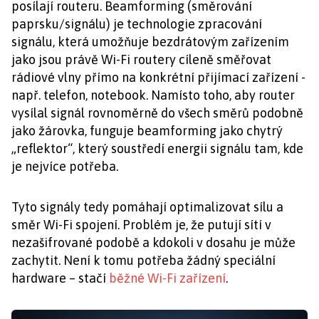
posílají routeru. Beamforming (směrování
paprsku/signálu) je technologie zpracování
signálu, která umožňuje bezdrátovým zařízením
jako jsou právě Wi-Fi routery cíleně směřovat
rádiové vlny přímo na konkrétní přijímací zařízení -
např. telefon, notebook. Namísto toho, aby router
vysílal signál rovnoměrně do všech směrů podobně
jako žárovka, funguje beamforming jako chytrý
„reflektor“, který soustředí energii signálu tam, kde
je nejvíce potřeba.
Tyto signály tedy pomáhají optimalizovat sílu a
směr Wi-Fi spojení. Problém je, že putují sítí v
nezašifrované podobě a kdokoli v dosahu je může
zachytit. Není k tomu potřeba žádný speciální
hardware – stačí
běžné Wi-Fi zařízení
.