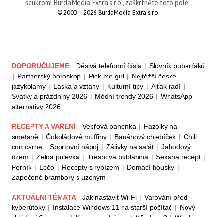
soukromí BurdaMedia Extra s.r.o.
, zaškrtněte toto pole.
© 2003—2026 BurdaMedia Extra s.r.o.
DOPORUČUJEME
Děsivá telefonní čísla
|
Slovník puberťáků
|
Partnerský horoskop
|
Pick me girl
|
Nejtěžší české
jazykolamy
|
Láska a vztahy
|
Kulturní tipy
|
Ajťák radí
|
Svátky a prázdniny 2026
|
Módní trendy 2026
|
WhatsApp
alternativy 2026
RECEPTY A VAŘENÍ
Vepřová panenka
|
Fazolky na
smetaně
|
Čokoládové muffiny
|
Banánový chlebíček
|
Chili
con carne
|
Sportovní nápoj
|
Zálivky na salát
|
Jahodový
džem
|
Zelná polévka
|
Třešňová bublanina
|
Sekaná recept
|
Perník
|
Lečo
|
Recepty s rybízem
|
Domácí housky
|
Zapečené brambory s uzeným
AKTUÁLNÍ TÉMATA
Jak nastavit Wi-Fi
|
Varování před
kyberútoky
|
Instalace Windows 11 na starší počítač
|
Nový