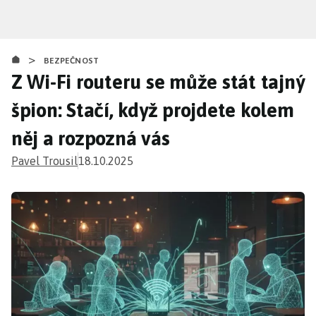
Přejít
k
hlavnímu
>
obsahu
BEZPEČNOST
Z Wi-Fi routeru se může stát tajný
špion: Stačí, když projdete kolem
něj a rozpozná vás
Pavel Trousil
18.10.2025