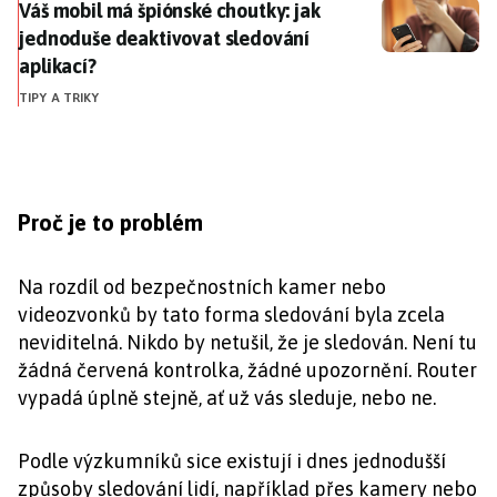
Váš mobil má špiónské choutky: jak jednoduše deaktiv
Váš mobil má špiónské choutky: jak
jednoduše deaktivovat sledování
aplikací?
TIPY A TRIKY
Proč je to problém
Na rozdíl od bezpečnostních kamer nebo
videozvonků by tato forma sledování byla zcela
neviditelná. Nikdo by netušil, že je sledován. Není tu
žádná červená kontrolka, žádné upozornění. Router
vypadá úplně stejně, ať už vás sleduje, nebo ne.
Podle výzkumníků sice existují i dnes jednodušší
způsoby sledování lidí, například přes kamery nebo