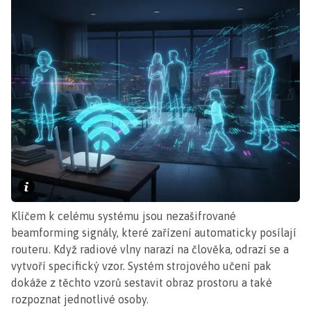
Klíčem k celému systému jsou nezašifrované
beamforming signály, které zařízení automaticky posílají
routeru. Když radiové vlny narazí na člověka, odrazí se a
vytvoří specifický vzor. Systém strojového učení pak
dokáže z těchto vzorů sestavit obraz prostoru a také
rozpoznat jednotlivé osoby.