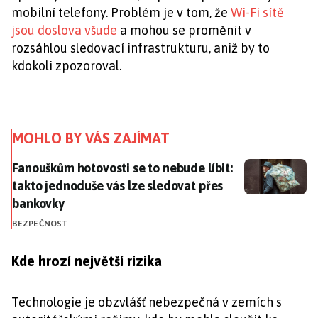
mobilní telefony. Problém je v tom, že
Wi-Fi sítě
jsou doslova všude
a mohou se proměnit v
rozsáhlou sledovací infrastrukturu, aniž by to
kdokoli zpozoroval.
MOHLO BY VÁS ZAJÍMAT
Fanouškům hotovosti se to nebude líbit: takto jednod
Fanouškům hotovosti se to nebude líbit:
takto jednoduše vás lze sledovat přes
bankovky
BEZPEČNOST
Kde hrozí největší rizika
Technologie je obzvlášť nebezpečná v zemích s