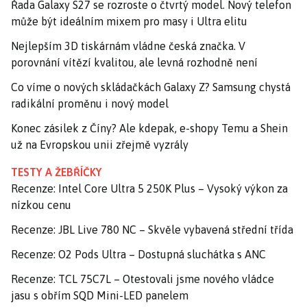
Řada Galaxy S27 se rozroste o čtvrtý model. Nový telefon
může být ideálním mixem pro masy i Ultra elitu
Nejlepším 3D tiskárnám vládne česká značka. V
porovnání vítězí kvalitou, ale levná rozhodně není
Co víme o nových skládačkách Galaxy Z? Samsung chystá
radikální proměnu i nový model
Konec zásilek z Číny? Ale kdepak, e-shopy Temu a Shein
už na Evropskou unii zřejmě vyzrály
TESTY A ŽEBŘÍČKY
Recenze: Intel Core Ultra 5 250K Plus – Vysoký výkon za
nízkou cenu
Recenze: JBL Live 780 NC – Skvěle vybavená střední třída
Recenze: O2 Pods Ultra – Dostupná sluchátka s ANC
Recenze: TCL 75C7L – Otestovali jsme nového vládce
jasu s obřím SQD Mini-LED panelem