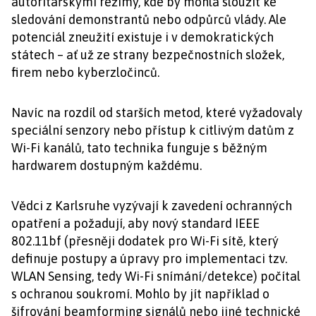
autoritářskými režimy, kde by mohla sloužit ke
sledování demonstrantů nebo odpůrců vlády. Ale
potenciál zneužití existuje i v demokratických
státech – ať už ze strany bezpečnostních složek,
firem nebo kyberzločinců.
Navíc na rozdíl od starších metod, které vyžadovaly
speciální senzory nebo přístup k citlivým datům z
Wi-Fi kanálů, tato technika funguje s běžným
hardwarem dostupným každému.
Vědci z Karlsruhe vyzývají k zavedení ochranných
opatření a požadují, aby nový standard IEEE
802.11bf (přesněji dodatek pro Wi-Fi sítě, který
definuje postupy a úpravy pro implementaci tzv.
WLAN Sensing, tedy Wi-Fi snímání/detekce) počítal
s ochranou soukromí. Mohlo by jít například o
šifrování beamforming signálů nebo jiné technické