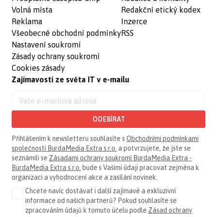
Volná místa
Redakční etický kodex
Reklama
Inzerce
Všeobecné obchodní podmínky
RSS
Nastavení soukromí
Zásady ochrany soukromí
Cookies zásady
Zajímavosti ze světa IT v e-mailu
ODEBÍRAT
Přihlášením k newsletteru souhlasíte s
Obchodními podmínkami
společnosti BurdaMedia Extra s.r.o.
a potvrzujete, že jste se
seznámili se
Zásadami ochrany soukromí BurdaMedia Extra -
BurdaMedia Extra s.r.o.
bude s Vašimi údaji pracovat zejména k
organizaci a vyhodnocení akce a zasílání novinek.
Chcete navíc dostávat i další zajímavé a exkluzivní
informace od našich partnerů? Pokud souhlasíte se
zpracováním údajů k tomuto účelu podle
Zásad ochrany