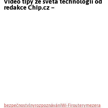
Video tipy ze světa technologií od
redakce Chip.cz –
bezpečnost
vlny
rozpoznávání
Wi-Fi
routery
mezera