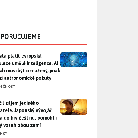
PORUČUJEME
ala platit evropská regulace umělé inteligence. AI obsah musí
ala platit evropská
ulace umělé inteligence. AI
ah musí být označený, jinak
zí astronomické pokuty
PEČNOST
il zájem jediného uživatele. Japonský vývojář přidá do hry češ
čil zájem jediného
vatele. Japonský vývojář
dá do hry češtinu, pomohl i
lý vztah obou zemí
INKY