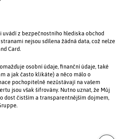
aci uvádí z bezpečnostního hlediska obchod
 stranami nejsou sdílena žádná data, což nelze
and Card.
romažďuje osobní údaje, finanční údaje, také
kam a jak často klikáte) a něco málo o
mace pochopitelně nezůstávají na vašem
ertu jsou však šifrovány. Nutno uznat, že Můj
 o dost čistším a transparentnějším dojmem,
Gruppe.