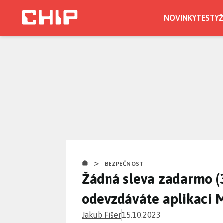
Přejít
k
NOVINKY
TESTY
Ž
hlavnímu
obsahu
>
BEZPEČNOST
Žádná sleva zadarmo (3. 
odevzdáváte aplikaci M
Jakub Fišer
15.10.2023