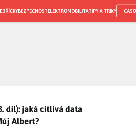
EBŘÍČKY
BEZPEČNOST
ELEKTROMOBILITA
TIPY A TRIKY
ČASO
díl): jaká citlivá data
ůj Albert?