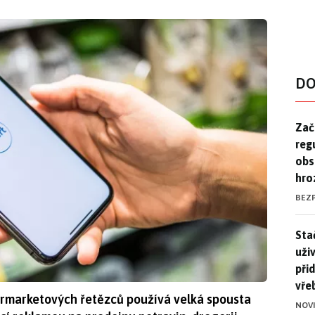
DO
Zač
Zač
reg
obs
hro
BEZ
Stač
Sta
uži
při
vře
ermarketových řetězců používá velká spousta
NOV