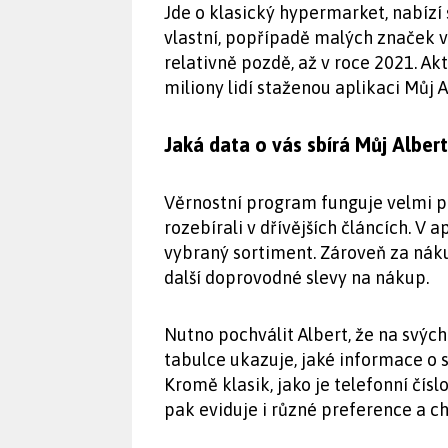
Jde o klasický hypermarket, nabízí s
vlastní, popřípadě malých značek v
relativně pozdě, až v roce 2021. A
miliony lidí staženou aplikaci Můj A
Jaká data o vás sbírá Můj Alber
Věrnostní program funguje velmi po
rozebírali v dřívějších článcích. V 
vybraný sortiment. Zároveň za náku
další doprovodné slevy na nákup.
Nutno pochválit Albert, že na svýc
tabulce ukazuje, jaké informace o s
Kromě klasik, jako je telefonní čís
pak eviduje i různé preference a c