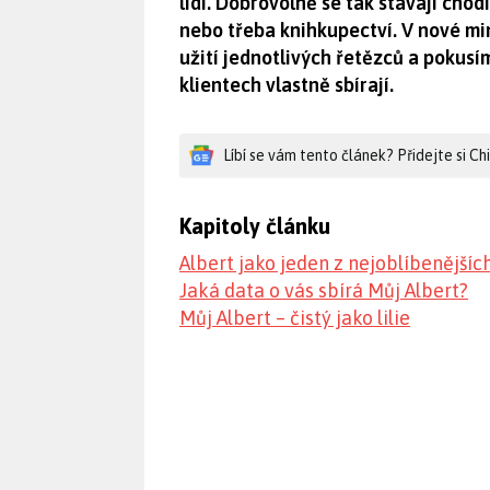
lidí. Dobrovolně se tak stávají chod
nebo třeba knihkupectví. V nové mi
užití jednotlivých řetězců a pokusím
klientech vlastně sbírají.
Líbí se vám tento článek? Přidejte si C
Kapitoly článku
Albert jako jeden z nejoblíbenějšíc
Jaká data o vás sbírá Můj Albert?
Můj Albert – čistý jako lilie