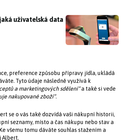
jaká uživatelská data z vás těží aplikace Lidl 
 jaká uživatelská data
nce, preference způsobu přípravy jídla, ukládá
áváte. Tyto údaje následně využívá k
eceptů a marketingových sdělení“
a také si vede
cuje nakupované zboží“
.
rt se o vás také dozvídá vaši nákupní historii,
pní seznamy, místo a čas nákupu nebo stav a
. Ke všemu tomu dáváte souhlas stažením a
 Albert.