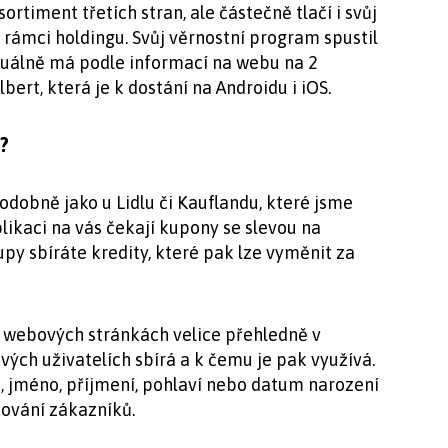
ortiment třetích stran, ale částečně tlačí i svůj
 rámci holdingu. Svůj věrnostní program spustil
ktuálně má podle informací na webu na 2
lbert, která je k dostání na Androidu i iOS.
t?
dobně jako u Lidlu či Kauflandu, které jsme
aplikaci na vás čekají kupony se slevou na
py sbíráte kredity, které pak lze vyměnit za
h webových stránkách velice přehledně v
vých uživatelích sbírá a k čemu je pak využívá.
lo, jméno, příjmení, pohlaví nebo datum narození
hování zákazníků.