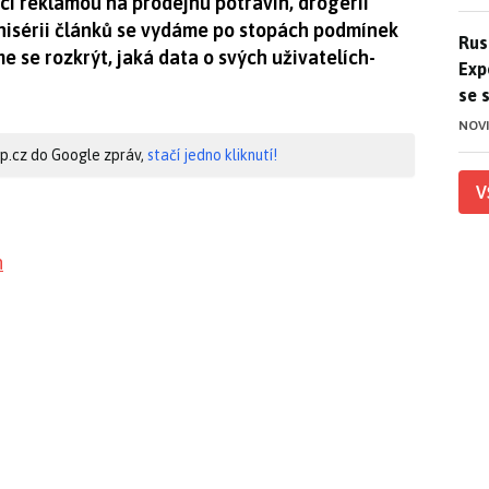
ící reklamou na prodejnu potravin, drogerii
nisérii článků se vydáme po stopách podmínek
Ruso
Rus
e se rozkrýt, jaká data o svých uživatelích-
Exp
se 
NOV
hip.cz do Google zpráv,
stačí jedno kliknutí!
V
h