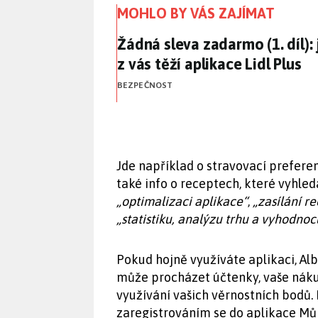
MOHLO BY VÁS ZAJÍMAT
Žádná sleva zadarmo (1. díl): 
Žádná sleva zadarmo (1. díl):
z vás těží aplikace Lidl Plus
BEZPEČNOST
Jde například o stravovací prefere
také info o receptech, které vyhled
„optimalizaci aplikace“
,
„zasílání r
„statistiku, analýzu trhu a vyhodno
Pokud hojně využíváte aplikaci, Albe
může procházet účtenky, vaše náku
využívání vašich věrnostních bodů
zaregistrováním se do aplikace Můj