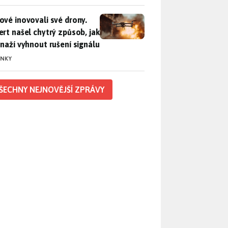
vé inovovali své drony. Expert našel chytrý způsob, jak se sna
ové inovovali své drony.
ert našel chytrý způsob, jak
snaží vyhnout rušení signálu
INKY
ŠECHNY NEJNOVĚJŠÍ ZPRÁVY