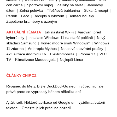
con carne
|
Sportovní nápoj
|
Zálivky na salát
|
Jahodový
džem
|
Zelná polévka
|
Třešňová bublanina
|
Sekaná recept
|
Perník
|
Lečo
|
Recepty s rybízem
|
Domácí housky
|
Zapečené brambory s uzeným
AKTUÁLNÍ TÉMATA
Jak nastavit Wi-Fi
|
Varování před
kyberútoky
|
Instalace Windows 11 na starší počítač
|
Nový
skládací Samsung
|
Konec modré smrti Windows?
|
Windows
11 zdarma
|
Anthropic Mythos
|
Nouzové otevírání pračky
|
Aktualizace Androidu 16
|
Elektromobilita
|
iPhone 17
|
VLC
TV
|
Klimatizace Maoudegola
|
Nejlepší Linux
ČLÁNKY CHIP.CZ
Rýpanec do Mety. Brýle DuckDuckGo neumí vůbec nic, ale
právě proto se vyprodaly během několika dní
Ajťák radí: Některé aplikace od Googlu umí vyždímat baterii
telefonu. Omezte jejich práci na pozadí