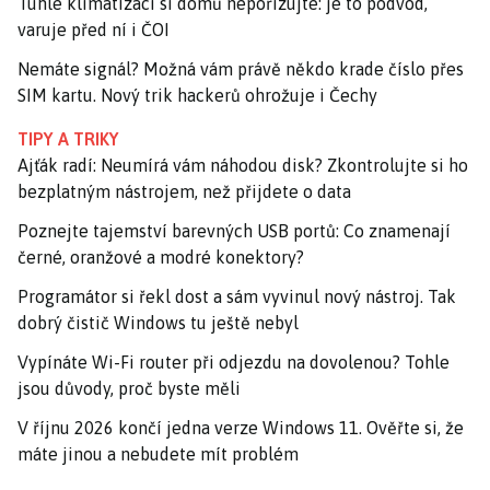
Tuhle klimatizaci si domů nepořizujte: je to podvod,
varuje před ní i ČOI
Nemáte signál? Možná vám právě někdo krade číslo přes
SIM kartu. Nový trik hackerů ohrožuje i Čechy
TIPY A TRIKY
Ajťák radí: Neumírá vám náhodou disk? Zkontrolujte si ho
bezplatným nástrojem, než přijdete o data
Poznejte tajemství barevných USB portů: Co znamenají
černé, oranžové a modré konektory?
Programátor si řekl dost a sám vyvinul nový nástroj. Tak
dobrý čistič Windows tu ještě nebyl
Vypínáte Wi-Fi router při odjezdu na dovolenou? Tohle
jsou důvody, proč byste měli
V říjnu 2026 končí jedna verze Windows 11. Ověřte si, že
máte jinou a nebudete mít problém