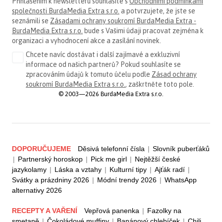
Přihlášením k newsletteru souhlasíte s
Obchodními podmínkami
společnosti BurdaMedia Extra s.r.o.
a potvrzujete, že jste se
seznámili se
Zásadami ochrany soukromí BurdaMedia Extra -
BurdaMedia Extra s.r.o.
bude s Vašimi údaji pracovat zejména k
organizaci a vyhodnocení akce a zasílání novinek.
Chcete navíc dostávat i další zajímavé a exkluzivní
informace od našich partnerů? Pokud souhlasíte se
zpracováním údajů k tomuto účelu podle
Zásad ochrany
soukromí BurdaMedia Extra s.r.o.
, zaškrtněte toto pole.
© 2003—2026 BurdaMedia Extra s.r.o.
DOPORUČUJEME
Děsivá telefonní čísla
|
Slovník puberťáků
|
Partnerský horoskop
|
Pick me girl
|
Nejtěžší české
jazykolamy
|
Láska a vztahy
|
Kulturní tipy
|
Ajťák radí
|
Svátky a prázdniny 2026
|
Módní trendy 2026
|
WhatsApp
alternativy 2026
RECEPTY A VAŘENÍ
Vepřová panenka
|
Fazolky na
smetaně
|
Čokoládové muffiny
|
Banánový chlebíček
|
Chili