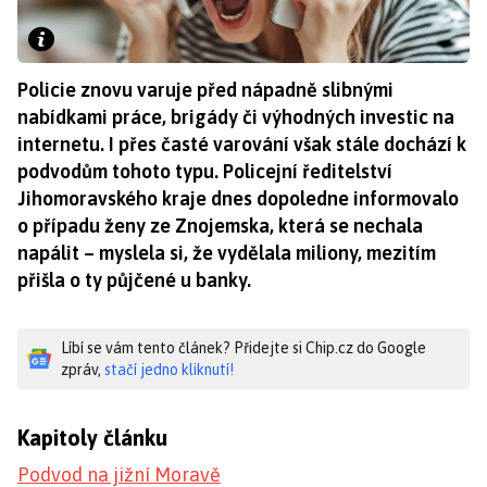
Policie znovu varuje před nápadně slibnými
nabídkami práce, brigády či výhodných investic na
internetu. I přes časté varování však stále dochází k
podvodům tohoto typu. Policejní ředitelství
Jihomoravského kraje dnes dopoledne informovalo
o případu ženy ze Znojemska, která se nechala
napálit – myslela si, že vydělala miliony, mezitím
přišla o ty půjčené u banky.
Líbí se vám tento článek? Přidejte si Chip.cz do Google
zpráv,
stačí jedno kliknutí!
Kapitoly článku
Podvod na jižní Moravě