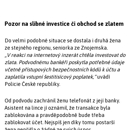
Pozor na slibné investice či obchod se zlatem
Do velmi podobné situace se dostala i druhá žena
ze stejného regionu, seniorka ze Znojemska.
„V reakci na internetový inzerát chtěla investovat do
zlata. Podvodnému bankéři poskytla potřebné údaje
včetně přístupových bezpečnostních kódů k účtu a
zaplatila vstupní šestitisícový poplatek,“
uvádí
Policie České republiky.
Od podvodu zachránil ženu telefonát z její banky.
Asistent na lince jí oznámil, že transakce byla
zablokována a pravděpodobně bude třeba
zablokovat účet. Nejspíš jen díky tomu postarší
žena nepřišla o žádné ze svých úspor.