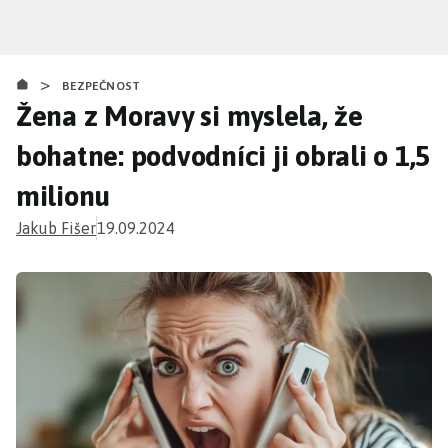
Přejít
k
hlavnímu
>
obsahu
BEZPEČNOST
Žena z Moravy si myslela, že
bohatne: podvodníci ji obrali o 1,5
milionu
Jakub Fišer
19.09.2024