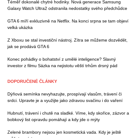
Téměř dokonalé chytré hodinky. Nová generace Samsung
Galaxy Watch Ultra2 odstranila nedostatky svého předchůdce
GTA 6 míří exkluzivně na Netflix. Na konci srpna se tam objeví
velká ukázka
Z Xboxu se stal investiční nástroj. Zítra se můžeme dozvědět,
jak se prodává GTA 6
Konec pohádky o bohatství z umělé inteligence? Slavný
investor z filmu Sázka na nejistotu věští trhům drsný pád
DOPORUČENÉ ČLÁNKY
Dýňová semínka nevyhazujte, prospívají vlasům, trávení či
srdci. Upravte je a využijte jako zdravou svačinu i do vaření
Hubnutí, trávení i chutě na sladké. Víme, kdy skořice, zázvor a
bobkový list opravdu pomáhají a kdy jde o mýty
Zelené brambory nejsou jen kosmetická vada. Kdy je ještě