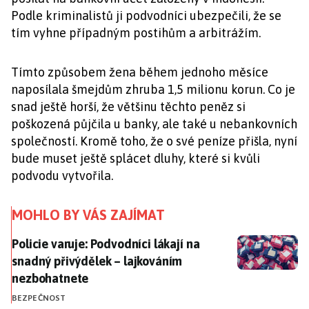
Podle kriminalistů ji podvodníci ubezpečili, že se
tím vyhne případným postihům a arbitrážím.
Tímto způsobem žena během jednoho měsíce
naposílala šmejdům zhruba 1,5 milionu korun. Co je
snad ještě horší, že většinu těchto peněz si
poškozená půjčila u banky, ale také u nebankovních
společností. Kromě toho, že o své peníze přišla, nyní
bude muset ještě splácet dluhy, které si kvůli
podvodu vytvořila.
MOHLO BY VÁS ZAJÍMAT
Policie varuje: Podvodníci lákají na snadný přivýděl
Policie varuje: Podvodníci lákají na
snadný přivýdělek – lajkováním
nezbohatnete
BEZPEČNOST