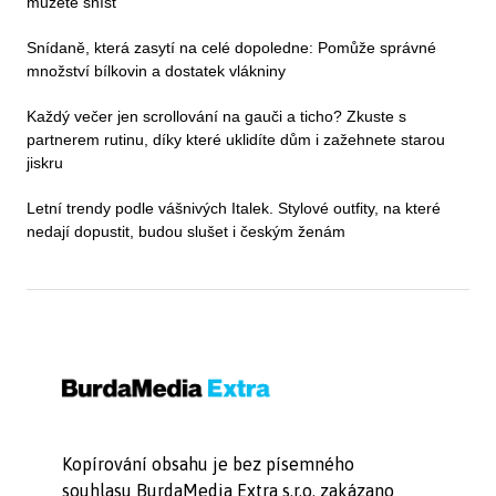
můžete sníst
Snídaně, která zasytí na celé dopoledne: Pomůže správné
množství bílkovin a dostatek vlákniny
Každý večer jen scrollování na gauči a ticho? Zkuste s
partnerem rutinu, díky které uklidíte dům i zažehnete starou
jiskru
Letní trendy podle vášnivých Italek. Stylové outfity, na které
nedají dopustit, budou slušet i českým ženám
Kopírování obsahu je bez písemného
souhlasu BurdaMedia Extra s.r.o. zakázano