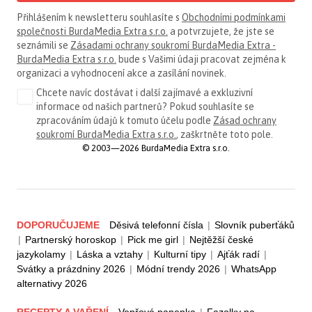
Přihlášením k newsletteru souhlasíte s
Obchodními podmínkami
společnosti BurdaMedia Extra s.r.o.
a potvrzujete, že jste se
seznámili se
Zásadami ochrany soukromí BurdaMedia Extra -
BurdaMedia Extra s.r.o.
bude s Vašimi údaji pracovat zejména k
organizaci a vyhodnocení akce a zasílání novinek.
Chcete navíc dostávat i další zajímavé a exkluzivní
informace od našich partnerů? Pokud souhlasíte se
zpracováním údajů k tomuto účelu podle
Zásad ochrany
soukromí BurdaMedia Extra s.r.o.
, zaškrtněte toto pole.
© 2003—2026 BurdaMedia Extra s.r.o.
DOPORUČUJEME
Děsivá telefonní čísla
|
Slovník puberťáků
|
Partnerský horoskop
|
Pick me girl
|
Nejtěžší české
jazykolamy
|
Láska a vztahy
|
Kulturní tipy
|
Ajťák radí
|
Svátky a prázdniny 2026
|
Módní trendy 2026
|
WhatsApp
alternativy 2026