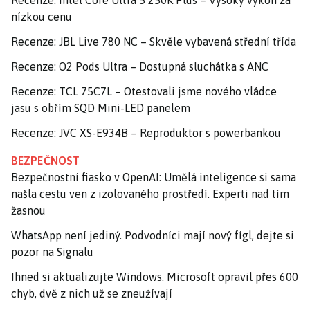
Recenze: Intel Core Ultra 5 250K Plus – Vysoký výkon za
nízkou cenu
Recenze: JBL Live 780 NC – Skvěle vybavená střední třída
Recenze: O2 Pods Ultra – Dostupná sluchátka s ANC
Recenze: TCL 75C7L – Otestovali jsme nového vládce
jasu s obřím SQD Mini-LED panelem
Recenze: JVC XS-E934B – Reproduktor s powerbankou
BEZPEČNOST
Bezpečnostní fiasko v OpenAI: Umělá inteligence si sama
našla cestu ven z izolovaného prostředí. Experti nad tím
žasnou
WhatsApp není jediný. Podvodníci mají nový fígl, dejte si
pozor na Signalu
Ihned si aktualizujte Windows. Microsoft opravil přes 600
chyb, dvě z nich už se zneužívají