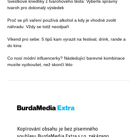
Švestkové knedlíky z tvarohového těsta: Vyberte správný
tvaroh pro dokonalý výsledek
Proč se při vaření používá alkohol a kdy je vhodné zvolit
náhradu. Vždy se totiž neodpaří
Víkend pro sebe: 5 tipů kam vyrazit na festival, drink, rande a
do kina
Co nosí módní influencerky? Následující barevné kombinace
musíte vyzkoušet, než skončí léto
Kopírování obsahu je bez písemného
souhlasu BurdaMedia Extra s.r.o. zakázano