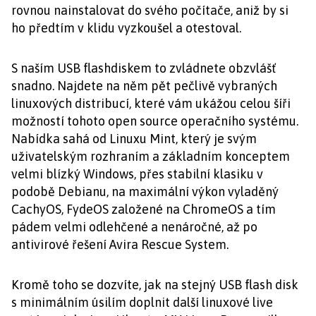
rovnou nainstalovat do svého počítače, aniž by si
ho předtím v klidu vyzkoušel a otestoval.
S naším USB flashdiskem to zvládnete obzvlášť
snadno. Najdete na něm pět pečlivě vybraných
linuxových distribucí, které vám ukážou celou šíři
možností tohoto open source operačního systému.
Nabídka sahá od Linuxu Mint, který je svým
uživatelským rozhraním a základním konceptem
velmi blízký Windows, přes stabilní klasiku v
podobě Debianu, na maximální výkon vyladěný
CachyOS, FydeOS založené na ChromeOS a tím
pádem velmi odlehčené a nenáročné, až po
antivirové řešení Avira Rescue System.
Kromě toho se dozvíte, jak na stejný USB flash disk
s minimálním úsilím doplnit další linuxové live