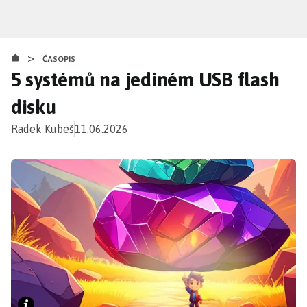
Přejít
k
hlavnímu
>
obsahu
ČASOPIS
5 systémů na jediném USB flash
disku
Radek Kubeš
11.06.2026