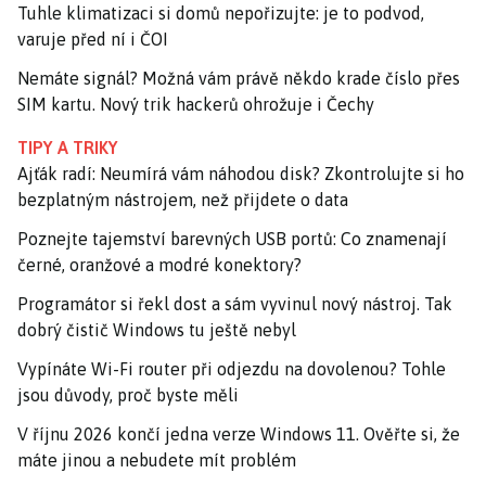
Tuhle klimatizaci si domů nepořizujte: je to podvod,
varuje před ní i ČOI
Nemáte signál? Možná vám právě někdo krade číslo přes
SIM kartu. Nový trik hackerů ohrožuje i Čechy
TIPY A TRIKY
Ajťák radí: Neumírá vám náhodou disk? Zkontrolujte si ho
bezplatným nástrojem, než přijdete o data
Poznejte tajemství barevných USB portů: Co znamenají
černé, oranžové a modré konektory?
Programátor si řekl dost a sám vyvinul nový nástroj. Tak
dobrý čistič Windows tu ještě nebyl
Vypínáte Wi-Fi router při odjezdu na dovolenou? Tohle
jsou důvody, proč byste měli
V říjnu 2026 končí jedna verze Windows 11. Ověřte si, že
máte jinou a nebudete mít problém