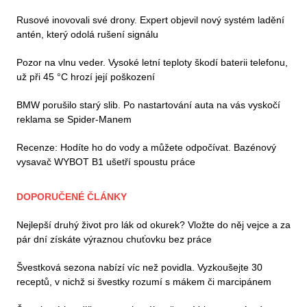
Rusové inovovali své drony. Expert objevil nový systém ladění
antén, který odolá rušení signálu
Pozor na vlnu veder. Vysoké letní teploty škodí baterii telefonu,
už při 45 °C hrozí její poškození
BMW porušilo starý slib. Po nastartování auta na vás vyskočí
reklama se Spider-Manem
Recenze: Hodíte ho do vody a můžete odpočívat. Bazénový
vysavač WYBOT B1 ušetří spoustu práce
DOPORUČENÉ ČLÁNKY
Nejlepší druhý život pro lák od okurek? Vložte do něj vejce a za
pár dní získáte výraznou chuťovku bez práce
Švestková sezona nabízí víc než povidla. Vyzkoušejte 30
receptů, v nichž si švestky rozumí s mákem či marcipánem