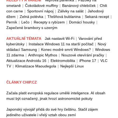
RECEPTY A VAŘENÍ
Vepřová panenka
|
Fazolky na
smetaně
|
Čokoládové muffiny
|
Banánový chlebíček
|
Chili
con carne
|
Sportovní nápoj
|
Zálivky na salát
|
Jahodový
džem
|
Zelná polévka
|
Třešňová bublanina
|
Sekaná recept
|
Perník
|
Lečo
|
Recepty s rybízem
|
Domácí housky
|
Zapečené brambory s uzeným
AKTUÁLNÍ TÉMATA
Jak nastavit Wi-Fi
|
Varování před
kyberútoky
|
Instalace Windows 11 na starší počítač
|
Nový
skládací Samsung
|
Konec modré smrti Windows?
|
Windows
11 zdarma
|
Anthropic Mythos
|
Nouzové otevírání pračky
|
Aktualizace Androidu 16
|
Elektromobilita
|
iPhone 17
|
VLC
TV
|
Klimatizace Maoudegola
|
Nejlepší Linux
ČLÁNKY CHIP.CZ
Začala platit evropská regulace umělé inteligence. AI obsah
musí být označený, jinak hrozí astronomické pokuty
Japonský vývojář přidá do své hry češtinu. Stačil zájem
jediného uživatele i vřelý vztah obou zemí