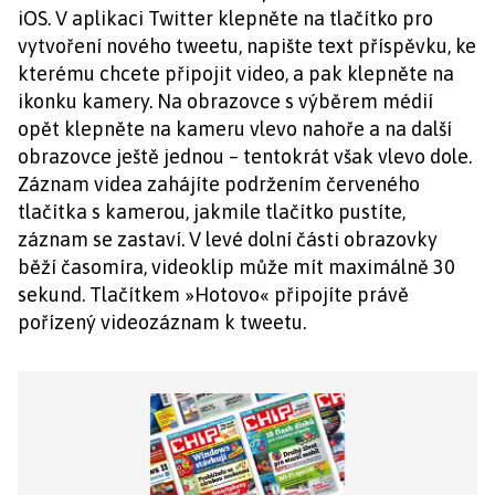
iOS. V aplikaci Twitter klepněte na tlačítko pro
vytvoření nového tweetu, napište text příspěvku, ke
kterému chcete připojit video, a pak klepněte na
ikonku kamery. Na obrazovce s výběrem médií
opět klepněte na kameru vlevo nahoře a na další
obrazovce ještě jednou – tentokrát však vlevo dole.
Záznam videa zahájíte podržením červeného
tlačítka s kamerou, jakmile tlačítko pustíte,
záznam se zastaví. V levé dolní části obrazovky
běží časomíra, videoklip může mít maximálně 30
sekund. Tlačítkem »Hotovo« připojíte právě
pořízený videozáznam k tweetu.