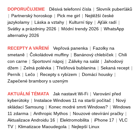
DOPORUČUJEME
Děsivá telefonní čísla
|
Slovník puberťáků
|
Partnerský horoskop
|
Pick me girl
|
Nejtěžší české
jazykolamy
|
Láska a vztahy
|
Kulturní tipy
|
Ajťák radí
|
Svátky a prázdniny 2026
|
Módní trendy 2026
|
WhatsApp
alternativy 2026
RECEPTY A VAŘENÍ
Vepřová panenka
|
Fazolky na
smetaně
|
Čokoládové muffiny
|
Banánový chlebíček
|
Chili
con carne
|
Sportovní nápoj
|
Zálivky na salát
|
Jahodový
džem
|
Zelná polévka
|
Třešňová bublanina
|
Sekaná recept
|
Perník
|
Lečo
|
Recepty s rybízem
|
Domácí housky
|
Zapečené brambory s uzeným
AKTUÁLNÍ TÉMATA
Jak nastavit Wi-Fi
|
Varování před
kyberútoky
|
Instalace Windows 11 na starší počítač
|
Nový
skládací Samsung
|
Konec modré smrti Windows?
|
Windows
11 zdarma
|
Anthropic Mythos
|
Nouzové otevírání pračky
|
Aktualizace Androidu 16
|
Elektromobilita
|
iPhone 17
|
VLC
TV
|
Klimatizace Maoudegola
|
Nejlepší Linux