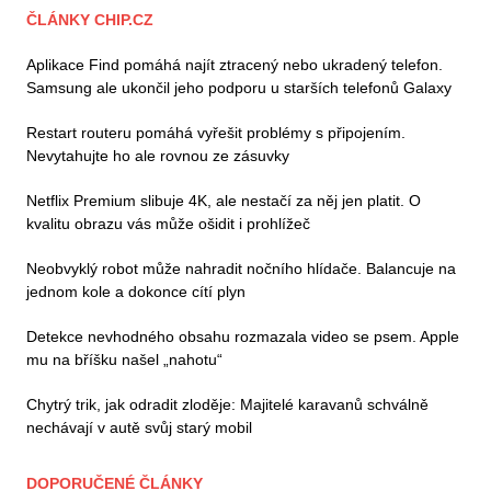
ČLÁNKY CHIP.CZ
Aplikace Find pomáhá najít ztracený nebo ukradený telefon.
Samsung ale ukončil jeho podporu u starších telefonů Galaxy
Restart routeru pomáhá vyřešit problémy s připojením.
Nevytahujte ho ale rovnou ze zásuvky
Netflix Premium slibuje 4K, ale nestačí za něj jen platit. O
kvalitu obrazu vás může ošidit i prohlížeč
Neobvyklý robot může nahradit nočního hlídače. Balancuje na
jednom kole a dokonce cítí plyn
Detekce nevhodného obsahu rozmazala video se psem. Apple
mu na bříšku našel „nahotu“
Chytrý trik, jak odradit zloděje: Majitelé karavanů schválně
nechávají v autě svůj starý mobil
DOPORUČENÉ ČLÁNKY