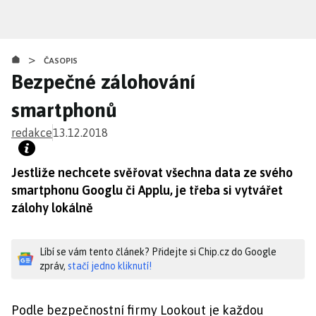
Přejít
k
hlavnímu
>
obsahu
ČASOPIS
Bezpečné zálohování
smartphonů
redakce
13.12.2018
Jestliže nechcete svěřovat všechna data ze svého
smartphonu Googlu či Applu, je třeba si vytvářet
zálohy lokálně
Líbí se vám tento článek? Přidejte si Chip.cz do Google
zpráv,
stačí jedno kliknutí!
Podle bezpečnostní firmy Lookout je každou