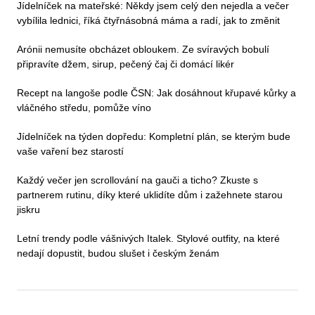
Jídelníček na mateřské: Někdy jsem celý den nejedla a večer
vybílila lednici, říká čtyřnásobná máma a radí, jak to změnit
Arónii nemusíte obcházet obloukem. Ze svíravých bobulí
připravíte džem, sirup, pečený čaj či domácí likér
Recept na langoše podle ČSN: Jak dosáhnout křupavé kůrky a
vláčného středu, pomůže víno
Jídelníček na týden dopředu: Kompletní plán, se kterým bude
vaše vaření bez starostí
Každý večer jen scrollování na gauči a ticho? Zkuste s
partnerem rutinu, díky které uklidíte dům i zažehnete starou
jiskru
Letní trendy podle vášnivých Italek. Stylové outfity, na které
nedají dopustit, budou slušet i českým ženám