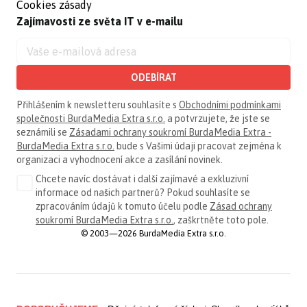
Cookies zásady
Zajímavosti ze světa IT v e-mailu
ODEBÍRAT
Přihlášením k newsletteru souhlasíte s
Obchodními podmínkami
společnosti BurdaMedia Extra s.r.o.
a potvrzujete, že jste se
seznámili se
Zásadami ochrany soukromí BurdaMedia Extra -
BurdaMedia Extra s.r.o.
bude s Vašimi údaji pracovat zejména k
organizaci a vyhodnocení akce a zasílání novinek.
Chcete navíc dostávat i další zajímavé a exkluzivní
informace od našich partnerů? Pokud souhlasíte se
zpracováním údajů k tomuto účelu podle
Zásad ochrany
soukromí BurdaMedia Extra s.r.o.
, zaškrtněte toto pole.
© 2003—2026 BurdaMedia Extra s.r.o.