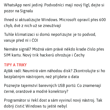
WhatsApp není jediný. Podvodníci mají nový fígl, dejte si
pozor na Signalu
Ihned si aktualizujte Windows. Microsoft opravil přes 600
chyb, dvě z nich už se zneužívají
Tuhle klimatizaci si domů nepořizujte: je to podvod,
varuje před ní i ČOI
Nemáte signál? Možná vám právě někdo krade číslo přes
SIM kartu. Nový trik hackerů ohrožuje i Čechy
TIPY A TRIKY
Ajťák radí: Neumírá vám náhodou disk? Zkontrolujte si ho
bezplatným nástrojem, než přijdete o data
Poznejte tajemství barevných USB portů: Co znamenají
černé, oranžové a modré konektory?
Programátor si řekl dost a sám vyvinul nový nástroj. Tak
dobrý čistič Windows tu ještě nebyl