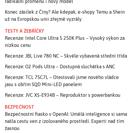
radikální proměnu i nový model
Konec zásilek z Číny? Ale kdepak, e-shopy Temu a Shein
už na Evropskou unii zřejmě vyzrály
TESTY A ŽEBŘÍČKY
Recenze: Intel Core Ultra 5 250K Plus – Vysoký výkon za
nízkou cenu
Recenze: JBL Live 780 NC – Skvěle vybavená střední třída
Recenze: O2 Pods Ultra – Dostupná sluchátka s ANC
Recenze: TCL 75C7L – Otestovali jsme nového vládce
jasu s obřím SQD Mini-LED panelem
Recenze: JVC XS-E934B – Reproduktor s powerbankou
BEZPEČNOST
Bezpečnostní fiasko v OpenAI: Umělá inteligence si sama
našla cestu ven z izolovaného prostředí. Experti nad tím
žasnou