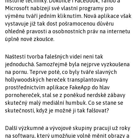
historie techniky. Dokonce i Facebook, Yahoo a
Microsoft nabízejí své vlastní programy pro
výměnu tváří jedním kliknutím. Nová aplikace však
vystavuje již tak dost pošramocenou důvěru
ohledně pravosti a osobnostních práv na internetu
úplně nové zkoušce.
Naštestí tvorba falešných videí není tak
jednoduchá. Samozřejmě byla nejprve vyzkoušena
na pornu. Teprve poté, co byly tváře slavných
hollywoodských hereček transplantovány
prostřednictvím aplikace FakeApp do hlav
pornohereček, stal se z poněkud nerdské zábavy
skutečný malý mediální humbuk. Co se stane se
skutečností, když je možné ji tak falšovat?
Další výzkumné a vývojové skupiny pracují už roky
na softwaru, který umožňuje volně měnit obrazy a