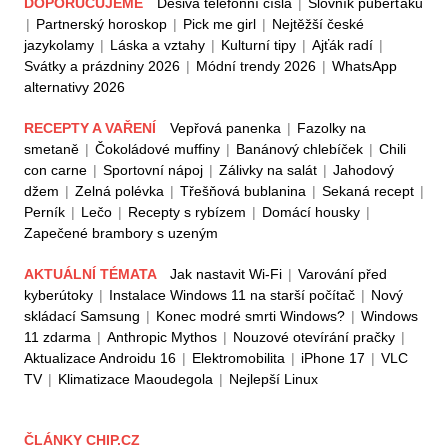
DOPORUČUJEME
Děsivá telefonní čísla
|
Slovník puberťáků
|
Partnerský horoskop
|
Pick me girl
|
Nejtěžší české
jazykolamy
|
Láska a vztahy
|
Kulturní tipy
|
Ajťák radí
|
Svátky a prázdniny 2026
|
Módní trendy 2026
|
WhatsApp
alternativy 2026
RECEPTY A VAŘENÍ
Vepřová panenka
|
Fazolky na
smetaně
|
Čokoládové muffiny
|
Banánový chlebíček
|
Chili
con carne
|
Sportovní nápoj
|
Zálivky na salát
|
Jahodový
džem
|
Zelná polévka
|
Třešňová bublanina
|
Sekaná recept
|
Perník
|
Lečo
|
Recepty s rybízem
|
Domácí housky
|
Zapečené brambory s uzeným
AKTUÁLNÍ TÉMATA
Jak nastavit Wi-Fi
|
Varování před
kyberútoky
|
Instalace Windows 11 na starší počítač
|
Nový
skládací Samsung
|
Konec modré smrti Windows?
|
Windows
11 zdarma
|
Anthropic Mythos
|
Nouzové otevírání pračky
|
Aktualizace Androidu 16
|
Elektromobilita
|
iPhone 17
|
VLC
TV
|
Klimatizace Maoudegola
|
Nejlepší Linux
ČLÁNKY CHIP.CZ