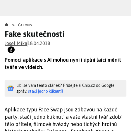
Přejít
k
hlavnímu
>
obsahu
ČASOPIS
Fake skutečnosti
Josef Mika
18.04.2018
Pomocí aplikace s AI mohou nyní i úplní laici měnit
tváře ve videích.
Líbí se vám tento článek? Přidejte si Chip.cz do Google
zpráv,
stačí jedno kliknutí!
Aplikace typu Face Swap jsou zábavou na každé
party: stačí jedno kliknutí a vaše vlastní tvář zdobí
tělo přítele, filmové hvězdy nebo tichých hrdinů