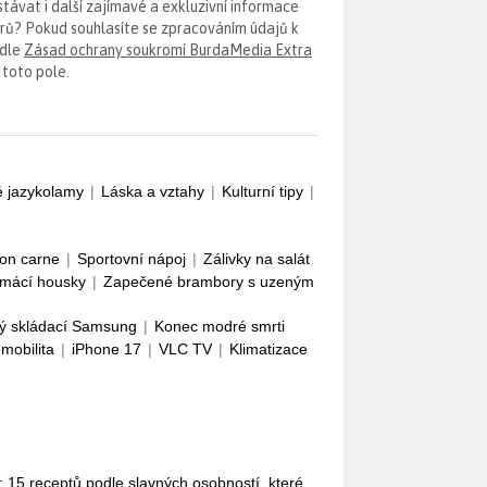
távat i další zajímavé a exkluzivní informace
erů? Pokud souhlasíte se zpracováním údajů k
odle
Zásad ochrany soukromí BurdaMedia Extra
 toto pole.
é jazykolamy
|
Láska a vztahy
|
Kulturní tipy
|
con carne
|
Sportovní nápoj
|
Zálivky na salát
mácí housky
|
Zapečené brambory s uzeným
ý skládací Samsung
|
Konec modré smrti
omobilita
|
iPhone 17
|
VLC TV
|
Klimatizace
 15 receptů podle slavných osobností, které