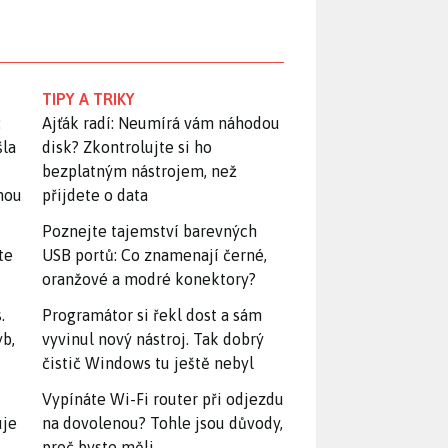
TIPY A TRIKY
:
Ajťák radí: Neumírá vám náhodou
šla
disk? Zkontrolujte si ho
bezplatným nástrojem, než
snou
přijdete o data
Poznejte tajemství barevných
te
USB portů: Co znamenají černé,
oranžové a modré konektory?
.
Programátor si řekl dost a sám
yb,
vyvinul nový nástroj. Tak dobrý
čistič Windows tu ještě nebyl
Vypínáte Wi-Fi router při odjezdu
uje
na dovolenou? Tohle jsou důvody,
proč byste měli