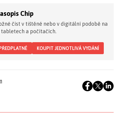
časopis Chip
žné číst v tištěné nebo v digitální podobě na
 tabletech a počítačích.
PŘEDPLATNÉ
KOUPIT JEDNOTLIVÁ VYDÁNÍ
m