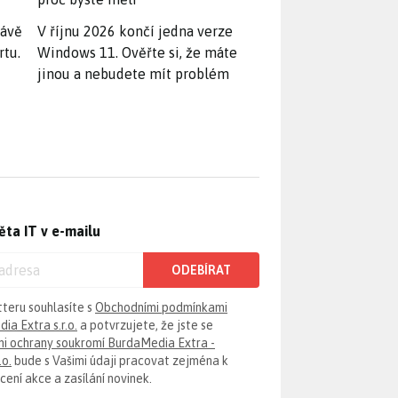
rávě
V říjnu 2026 končí jedna verze
rtu.
Windows 11. Ověřte si, že máte
jinou a nebudete mít problém
ěta IT v e-mailu
ODEBÍRAT
tteru souhlasíte s
Obchodními podmínkami
ia Extra s.r.o.
a potvrzujete, že jste se
i ochrany soukromí BurdaMedia Extra -
.o.
bude s Vašimi údaji pracovat zejména k
ení akce a zasílání novinek.