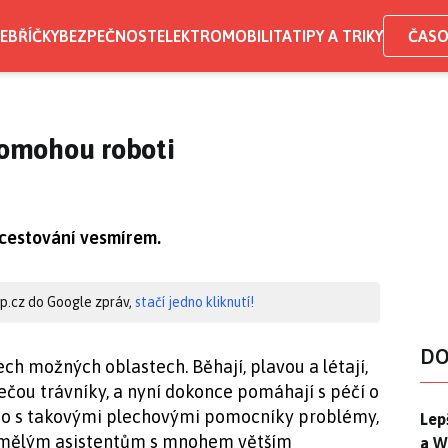
EBŘÍČKY
BEZPEČNOST
ELEKTROMOBILITA
TIPY A TRIKY
ČASO
omohou roboti
i cestování vesmírem.
hip.cz do Google zpráv,
stačí jedno kliknutí!
DO
ech možných oblastech. Běhají, plavou a létají,
ečou trávníky, a nyní dokonce pomáhají s péčí o
asto s takovými plechovými pomocníky problémy,
Lep
Lep
 umělým asistentům s mnohem větším
a W