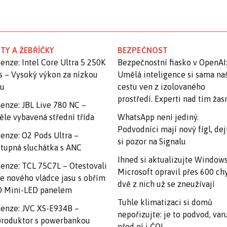
TY A ŽEBŘÍČKY
BEZPEČNOST
enze: Intel Core Ultra 5 250K
Bezpečnostní fiasko v OpenAI
s – Vysoký výkon za nízkou
Umělá inteligence si sama na
nu
cestu ven z izolovaného
prostředí. Experti nad tím ža
enze: JBL Live 780 NC –
ěle vybavená střední třída
WhatsApp není jediný.
Podvodníci mají nový fígl, dej
enze: O2 Pods Ultra –
si pozor na Signalu
tupná sluchátka s ANC
Ihned si aktualizujte Windows
enze: TCL 75C7L – Otestovali
Microsoft opravil přes 600 ch
e nového vládce jasu s obřím
dvě z nich už se zneužívají
 Mini-LED panelem
Tuhle klimatizaci si domů
enze: JVC XS-E934B –
nepořizujte: je to podvod, var
roduktor s powerbankou
před ní i ČOI