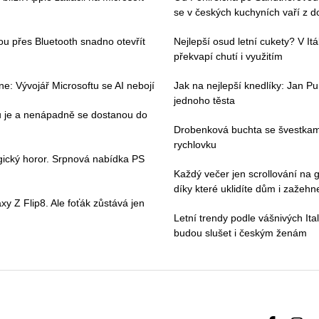
se v českých kuchyních vaří z 
hou přes Bluetooth snadno otevřít
Nejlepší osud letní cukety? V Itáli
překvapí chutí i využitím
e: Vývojář Microsoftu se AI nebojí
Jak na nejlepší knedlíky: Jan Pu
jednoho těsta
ou je a nenápadně se dostanou do
Drobenková buchta se švestkami
rychlovku
gický horor. Srpnová nabídka PS
Každý večer jen scrollování na g
díky které uklidíte dům i zažehne
y Z Flip8. Ale foťák zůstává jen
Letní trendy podle vášnivých Ital
budou slušet i českým ženám