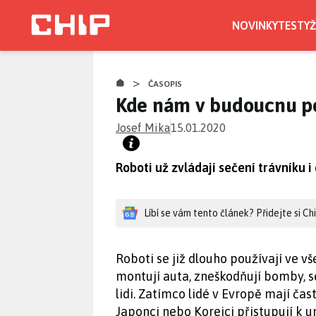
Přejít
k
NOVINKY
TESTY
Ž
hlavnímu
obsahu
>
ČASOPIS
Kde nám v budoucnu p
Josef Mika
15.01.2020
Roboti už zvládají sečení trávníku 
Líbí se vám tento článek? Přidejte si C
Roboti se již dlouho používají ve vš
montují auta, zneškodňují bomby, s
lidi. Zatímco lidé v Evropě mají č
Japonci nebo Korejci přistupují k