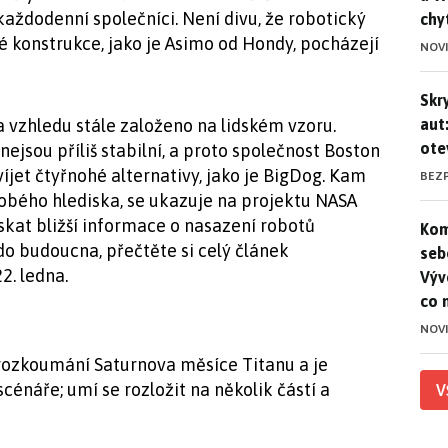
aždodenní společníci. Není divu, že robotický
chy
 konstrukce, jako je Asimo od Hondy, pocházejí
NOV
Skr
Skr
aut
a vzhledu stále založeno na lidském vzoru.
ote
jsou příliš stabilní, a proto společnost Boston
íjet čtyřnohé alternativy, jako je BigDog. Kam
BEZ
obého hlediska, se ukazuje na projektu NASA
skat bližší informace o nasazení robotů
Kom
Kom
do budoucna, přečtěte si celý článek
seb
2. ledna.
Výv
co 
NOV
rozkoumání Saturnova měsíce Titanu a je
énáře; umí se rozložit na několik částí a
V