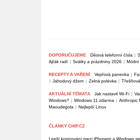
DOPORUČUJEME
Děsivá telefonní čísla
|
S
Ajťák radí
|
Svátky a prázdniny 2026
|
Módní 
RECEPTY A VAŘENÍ
Vepřová panenka
|
Fa
|
Jahodový džem
|
Zelná polévka
|
Třešňová
AKTUÁLNÍ TÉMATA
Jak nastavit Wi-Fi
|
Va
Windows?
|
Windows 11 zdarma
|
Anthropic
Maoudegola
|
Nejlepší Linux
ČLÁNKY CHIP.CZ
Lepší kopírování mezi iPhonem a Windows se bl