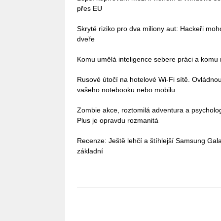
přes EU
Skryté riziko pro dva miliony aut: Hackeři mo
dveře
Komu umělá inteligence sebere práci a komu n
Rusové útočí na hotelové Wi-Fi sítě. Ovládn
vašeho notebooku nebo mobilu
Zombie akce, roztomilá adventura a psycholo
Plus je opravdu rozmanitá
Recenze: Ještě lehčí a štíhlejší Samsung Galax
základní