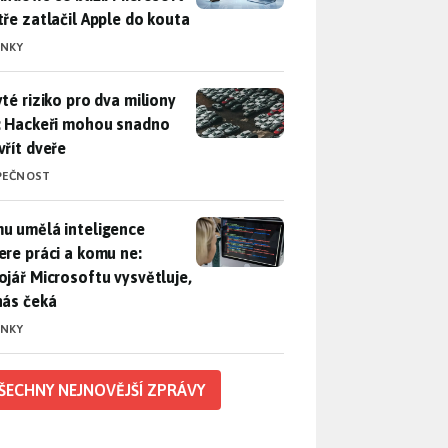
tře zatlačil Apple do kouta
INKY
yté riziko pro dva miliony aut: Hackeři mohou snadno otevřít d
yté riziko pro dva miliony
: Hackeři mohou snadno
vřít dveře
PEČNOST
u umělá inteligence sebere práci a komu ne: Vývojář Microsoft
u umělá inteligence
ere práci a komu ne:
ojář Microsoftu vysvětluje,
nás čeká
INKY
ŠECHNY NEJNOVĚJŠÍ ZPRÁVY