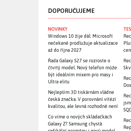
DOPORUČUJEME
NOVINKY
TES
Windows 10 žije dál: Microsoft
Rec
nečekaně prodlužuje aktualizace
Plu
až do října 2027
ce
Řada Galaxy S27 se rozroste o
Rec
čtvrtý model. Nový telefon může
Skv
být ideálním mixem pro masy i
Rec
Ultra elitu
Dos
Nejlepším 3D tiskárnám vládne
Rec
česká značka. V porovnání vítězí
jsm
kvalitou, ale levná rozhodně není
SQD
Co víme o nových skládačkách
Rec
Galaxy Z? Samsung chystá
Rep
radikální proměnu i nový model