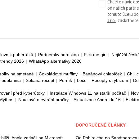
Chcete navíc dos
od našich partn
tomuto účelu p
s.r.o.
, zaškrtněte
lovník puberťáků
|
Partnerský horoskop
|
Pick me girl
|
Nejtěžší česk
trendy 2026
|
WhatsApp alternativy 2026
zolky na smetaně
|
Čokoládové muffiny
|
Banánový chlebíček
|
Chili 
 bublanina
|
Sekaná recept
|
Perník
|
Lečo
|
Recepty s rybízem
|
Do
rování před kyberútoky
|
Instalace Windows 11 na starší počítač
|
Nov
 Mythos
|
Nouzové otevírání pračky
|
Aktualizace Androidu 16
|
Elektr
DOPORUČENÉ ČLÁNKY
íží. Apple zatlačil na Microsoft
Od Pohlreicha po Sandtnerovou: