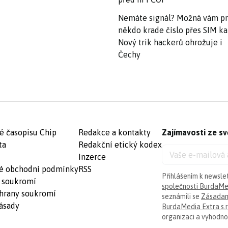
Nemáte signál? Možná vám p
někdo krade číslo přes SIM ka
Nový trik hackerů ohrožuje i
Čechy
é časopisu Chip
Redakce a kontakty
Zajímavosti ze sv
ta
Redakční etický kodex
Inzerce
é obchodní podmínky
RSS
Přihlášením k newsle
 soukromí
společnosti BurdaMed
hrany soukromí
seznámili se
Zásadam
ásady
BurdaMedia Extra s.r
organizaci a vyhodnoc