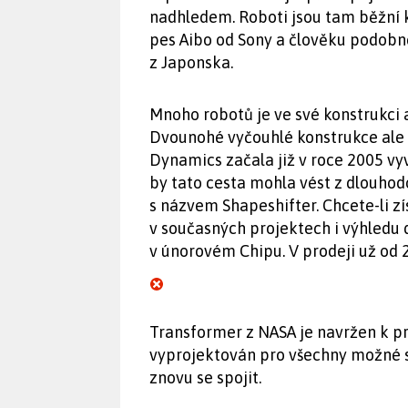
nadhledem. Roboti jsou tam běžní k
pes Aibo od Sony a člověku podobné
z Japonska.
Mnoho robotů je ve své konstrukci 
Dvounohé vyčouhlé konstrukce ale ne
Dynamics začala již v roce 2005 vyv
by tato cesta mohla vést z dlouhod
s názvem Shapeshifter. Chcete-li zí
v současných projektech i výhledu 
v únorovém Chipu. V prodeji už od 2
Transformer z NASA je navržen k p
vyprojektován pro všechny možné sc
znovu se spojit.