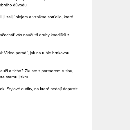
dobrého důvodu
i ji zalijí olejem a vznikne sott’olio, které
nčochář vás naučí tři druhy knedlíků z
: Video poradí, jak na tuhle hrnkovou
auči a ticho? Zkuste s partnerem rutinu,
te starou jiskru
ek. Stylové outfity, na které nedají dopustit,