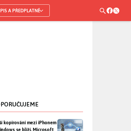
PIS A PŘEDPLATNÉ
PORUČUJEME
ší kopírování mezi iPhonem a Windows se blíží. Microsoft chyt
ší kopírování mezi iPhonem
indows se blíží. Microsoft