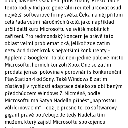
dobu, navenek však není příliš známý. Přesto bude
tento rodilý Ind jako generální ředitel určovat osud
největší softwarové firmy světa. Čeká na něj přitom
celá řada velmi náročných úkolů, jako například
určit další kurz Microsoftu ve světě mobilních
zařízení. Pro redmondský koncern je právě tato
oblast velmi problematická, jelikož zde zatím
nezvládá držet krok s největšími konkurenty –
Applem a Googlem. To ale není jediné palčivé místo
Microsoftu: herních konzolí Xbox One se zatím
prodala jen asi polovina v porovnání s konkurenční
PlayStation 4 od Sony. Také Windows 8 zatím
zůstávají v rychlosti adaptace daleko za oblíbeným
předchůdcem Windows 7. Nicméně, podle
Microsoftu má Satya Nadella přinést „naprostou
vůli k inovacím“ – což je přesně to, co softwarový
gigant právě potřebuje. Je tedy Nadella tím
mužem, který zajistí Microsoftu spokojenou