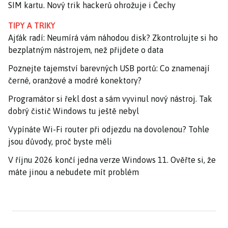
SIM kartu. Nový trik hackerů ohrožuje i Čechy
TIPY A TRIKY
Ajťák radí: Neumírá vám náhodou disk? Zkontrolujte si ho
bezplatným nástrojem, než přijdete o data
Poznejte tajemství barevných USB portů: Co znamenají
černé, oranžové a modré konektory?
Programátor si řekl dost a sám vyvinul nový nástroj. Tak
dobrý čistič Windows tu ještě nebyl
Vypínáte Wi-Fi router při odjezdu na dovolenou? Tohle
jsou důvody, proč byste měli
V říjnu 2026 končí jedna verze Windows 11. Ověřte si, že
máte jinou a nebudete mít problém