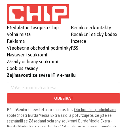
Předplatné časopisu Chip
Redakce a kontakty
Volná místa
Redakční etický kodex
Reklama
Inzerce
Všeobecné obchodní podmínky
RSS
Nastavení soukromí
Zásady ochrany soukromí
Cookies zásady
Zajímavosti ze světa IT v e-mailu
ODEBÍRAT
Přihlášením k newsletteru souhlasíte s
Obchodními podmínkami
společnosti BurdaMedia Extra s.r.o.
a potvrzujete, že jste se
seznámili se
Zásadami ochrany soukromí BurdaMedia Extra -
BurdaMedia Extra s.r.o.
bude s Vašimi údaji pracovat zejména k