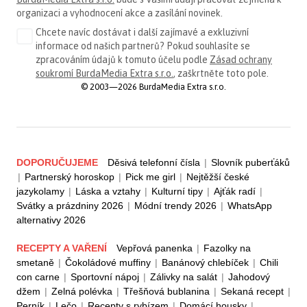
organizaci a vyhodnocení akce a zasílání novinek.
Chcete navíc dostávat i další zajímavé a exkluzivní
informace od našich partnerů? Pokud souhlasíte se
zpracováním údajů k tomuto účelu podle
Zásad ochrany
soukromí BurdaMedia Extra s.r.o.
, zaškrtněte toto pole.
© 2003—2026 BurdaMedia Extra s.r.o.
DOPORUČUJEME
Děsivá telefonní čísla
|
Slovník puberťáků
|
Partnerský horoskop
|
Pick me girl
|
Nejtěžší české
jazykolamy
|
Láska a vztahy
|
Kulturní tipy
|
Ajťák radí
|
Svátky a prázdniny 2026
|
Módní trendy 2026
|
WhatsApp
alternativy 2026
RECEPTY A VAŘENÍ
Vepřová panenka
|
Fazolky na
smetaně
|
Čokoládové muffiny
|
Banánový chlebíček
|
Chili
con carne
|
Sportovní nápoj
|
Zálivky na salát
|
Jahodový
džem
|
Zelná polévka
|
Třešňová bublanina
|
Sekaná recept
|
Perník
|
Lečo
|
Recepty s rybízem
|
Domácí housky
|