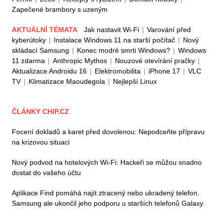
Zapečené brambory s uzeným
AKTUÁLNÍ TÉMATA
Jak nastavit Wi-Fi
|
Varování před
kyberútoky
|
Instalace Windows 11 na starší počítač
|
Nový
skládací Samsung
|
Konec modré smrti Windows?
|
Windows
11 zdarma
|
Anthropic Mythos
|
Nouzové otevírání pračky
|
Aktualizace Androidu 16
|
Elektromobilita
|
iPhone 17
|
VLC
TV
|
Klimatizace Maoudegola
|
Nejlepší Linux
ČLÁNKY CHIP.CZ
Focení dokladů a karet před dovolenou: Nepodceňte přípravu
na krizovou situaci
Nový podvod na hotelových Wi-Fi: Hackeři se můžou snadno
dostat do vašeho účtu
Aplikace Find pomáhá najít ztracený nebo ukradený telefon.
Samsung ale ukončil jeho podporu u starších telefonů Galaxy