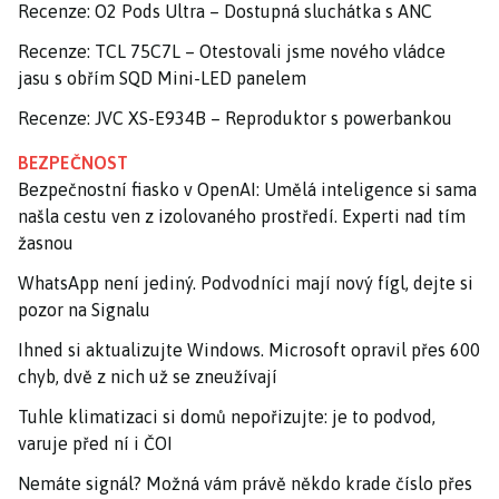
Recenze: O2 Pods Ultra – Dostupná sluchátka s ANC
Recenze: TCL 75C7L – Otestovali jsme nového vládce
jasu s obřím SQD Mini-LED panelem
Recenze: JVC XS-E934B – Reproduktor s powerbankou
BEZPEČNOST
Bezpečnostní fiasko v OpenAI: Umělá inteligence si sama
našla cestu ven z izolovaného prostředí. Experti nad tím
žasnou
WhatsApp není jediný. Podvodníci mají nový fígl, dejte si
pozor na Signalu
Ihned si aktualizujte Windows. Microsoft opravil přes 600
chyb, dvě z nich už se zneužívají
Tuhle klimatizaci si domů nepořizujte: je to podvod,
varuje před ní i ČOI
Nemáte signál? Možná vám právě někdo krade číslo přes