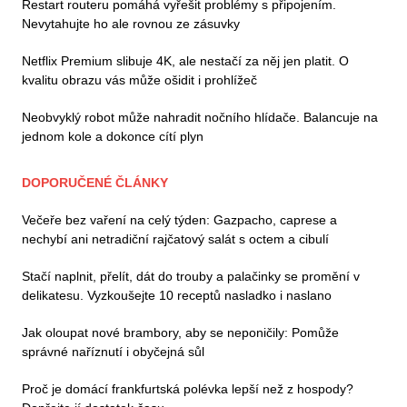
Restart routeru pomáhá vyřešit problémy s připojením.
Nevytahujte ho ale rovnou ze zásuvky
Netflix Premium slibuje 4K, ale nestačí za něj jen platit. O
kvalitu obrazu vás může ošidit i prohlížeč
Neobvyklý robot může nahradit nočního hlídače. Balancuje na
jednom kole a dokonce cítí plyn
DOPORUČENÉ ČLÁNKY
Večeře bez vaření na celý týden: Gazpacho, caprese a
nechybí ani netradiční rajčatový salát s octem a cibulí
Stačí naplnit, přelít, dát do trouby a palačinky se promění v
delikatesu. Vyzkoušejte 10 receptů nasladko i naslano
Jak oloupat nové brambory, aby se neponičily: Pomůže
správné naříznutí i obyčejná sůl
Proč je domácí frankfurtská polévka lepší než z hospody?