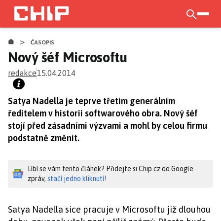
Přejít
k
otevří
hlavnímu
>
obsahu
ČASOPIS
Nový šéf Microsoftu
redakce
15.04.2014
Satya Nadella je teprve třetím generálním
ředitelem v historii softwarového obra. Nový šéf
stojí před zásadními výzvami a mohl by celou firmu
podstatně změnit.
Líbí se vám tento článek? Přidejte si Chip.cz do Google
zpráv,
stačí jedno kliknutí!
Satya Nadella sice pracuje v Microsoftu již dlouhou